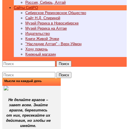
Россия, Сибирь, Алтай
Cайты СибРО
Сибирское Рериховское Общество
Сайт Н.Д. Спириной
Музей Рериха в Новосибирске
Музей Рериха на Алтае
Издательство
Книги Живой Этики
"Наследие Алтая" - Верх-Уймон
Хочу помочь
Книжный магазин
Поиск
Поиск
Мысли на каждый день
Не делайте врагов
–
завет всем. Знайте
врагов, берегитесь
от них, пресекайте их
действия, но злобы не
имейте.