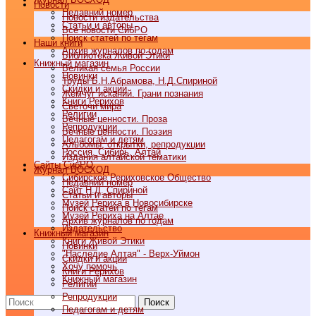
Новости
Недавний номер
Новости издательства
Статьи и авторы
Все новости СибРО
Поиск статей по тегам
Наши книги
Архив журналов по годам
Библиотека Живой Этики
Книжный магазин
Великая семья России
Новинки
Труды Б.Н.Абрамова, Н.Д.Спириной
Скидки и акции
Жемчуг исканий. Грани познания
Книги Рерихов
Светочи мира
Религии
Вечные ценности. Проза
Репродукции
Вечные ценности. Поэзия
Педагогам и детям
Альбомы, открытки, репродукции
Россия, Сибирь, Алтай
Издания алтайской тематики
Cайты СибРО
Журнал ВОСХОД
Сибирское Рериховское Общество
Недавний номер
Сайт Н.Д. Спириной
Статьи и авторы
Музей Рериха в Новосибирске
Поиск статей по тегам
Музей Рериха на Алтае
Архив журналов по годам
Издательство
Книжный магазин
Книги Живой Этики
Новинки
"Наследие Алтая" - Верх-Уймон
Скидки и акции
Хочу помочь
Книги Рерихов
Книжный магазин
Религии
Репродукции
Поиск
Педагогам и детям