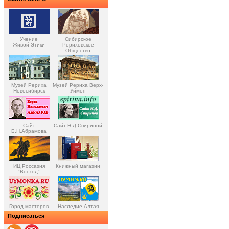
Учение
Сибирское
Живой Этики
Рериховское
Общество
Музей Рериха
Музей Рериха Верх-
Новосибирск
Уймон
Сайт
Сайт Н.Д.Спириной
Б.Н.Абрамова
ИЦ Россазия
Книжный магазин
"Восход"
Город мастеров
Наследие Алтая
Подписаться