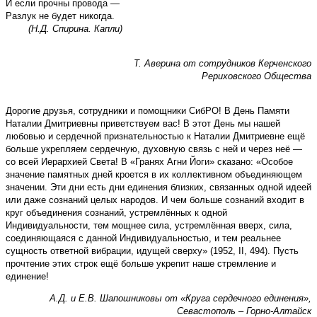
И если прочны провода —
Разлук не будет никогда.
(Н.Д. Спирина. Капли)
Т. Аверина от сотрудников Керченского
Рериховского Общества
Дорогие друзья, сотрудники и помощники СибРО! В День Памяти
Наталии Дмитриевны приветствуем вас! В этот День мы нашей
любовью и сердечной признательностью к Наталии Дмитриевне ещё
больше укрепляем сердечную, духовную связь с ней и через неё —
со всей Иерархией Света! В «Гранях Агни Йоги» сказано: «Особое
значение памятных дней кроется в их коллективном объединяющем
значении. Эти дни есть дни единения близких, связанных одной идеей
или даже сознаний целых народов. И чем больше сознаний входит в
круг объединения сознаний, устремлённых к одной
Индивидуальности, тем мощнее сила, устремлённая вверх, сила,
соединяющаяся с данной Индивидуальностью, и тем реальнее
сущность ответной вибрации, идущей сверху» (1952, II, 494). Пусть
прочтение этих строк ещё больше укрепит наше стремление и
единение!
А.Д. и Е.В. Шапошниковы от «Круга сердечного единения»,
Севастополь – Горно-Алтайск