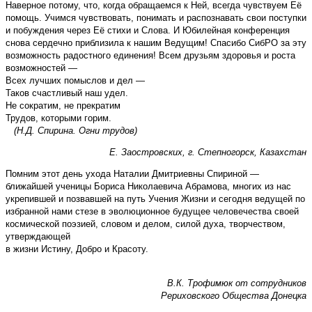
Наверное потому, что, когда обращаемся к Ней, всегда чувствуем Её
помощь. Учимся чувствовать, понимать и распознавать свои поступки
и побуждения через Её стихи и Слова. И Юбилейная конференция
снова сердечно приблизила к нашим Ведущим! Спасибо СибРО за эту
возможность радостного единения! Всем друзьям здоровья и роста
возможностей —
Всех лучших помыслов и дел —
Таков счастливый наш удел.
Не сократим, не прекратим
Трудов, которыми горим.
(Н.Д. Спирина. Огни трудов)
Е. Заостровских, г. Степногорск, Казахстан
Помним этот день ухода Наталии Дмитриевны Спириной —
ближайшей ученицы Бориса Николаевича Абрамова, многих из нас
укрепившей и позвавшей на путь Учения Жизни и сегодня ведущей по
избранной нами стезе в эволюционное будущее человечества своей
космической поэзией, словом и делом, силой духа, творчеством,
утверждающей
в жизни Истину, Добро и Красоту.
В.К. Трофимюк от сотрудников
Рериховского Общества Донецка