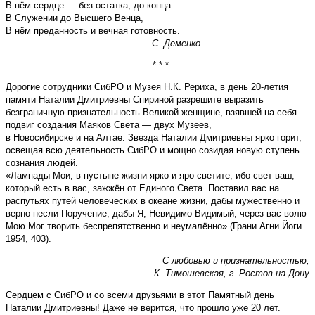
В нём сердце — без остатка, до конца —
В Служении до Высшего Венца,
В нём преданность и вечная готовность.
С. Деменко
* * *
Дорогие сотрудники СибРО и Музея Н.К. Рериха, в день 20-летия
памяти Наталии Дмитриевны Спириной разрешите выразить
безграничную признательность Великой женщине, взявшей на себя
подвиг создания Маяков Света — двух Музеев,
в Новосибирске и на Алтае. Звезда Наталии Дмитриевны ярко горит,
освещая всю деятельность СибРО и мощно созидая новую ступень
сознания людей.
«Лампады Мои, в пустыне жизни ярко и яро светите, ибо свет ваш,
который есть в вас, зажжён от Единого Света. Поставил вас на
распутьях путей человеческих в океане жизни, дабы мужественно и
верно несли Поручение, дабы Я, Невидимо Видимый, через вас волю
Мою Мог творить беспрепятственно и неумалённо» (Грани Агни Йоги.
1954, 403).
С любовью и признательностью,
К. Тимошевская, г. Ростов-на-Дону
Сердцем с СибРО и со всеми друзьями в этот Памятный день
Наталии Дмитриевны! Даже не верится, что прошло уже 20 лет.