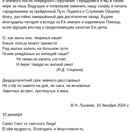
и близкого после очередного Поручения. Порадуемся и мы в своей
мере за нашу Ведущую и попробуем заменить нашу скорбь и печаль
сорадованием за пройденный Путь Подвига и Служения Общему
благу, достойно завершённый два десятилетия назад. Будем
благодарны сегодня и всегда за Её земную и надземную Помощь
всем идущим вослед и продолжающим начатые Ею дела.
О, как малы они, творенья наши!
Какую пользу может принести
Ряд малых капель на большом пути,
Огнём рождённых из кипящей чаши?
Но океан из капель состоит,
И берег тверди их волной омыт.
(Н.Д. Спирина)
Двадцатилетний срок земного расставанья
Не стёр из памяти ни дня, ни часа, ни мгновенья
Заветных встреч, протянутых в века.
В.Н. Лихачёв,
10 декабря 2024 г.
10 декабря
Сияет Свет от светлого Лица!
В нём мудрость, Благодать и безусловность,