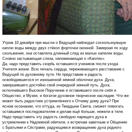
Утром 10 декабря при мысли о Ведущей наблюдал соскользнувшую
каплю воды между двух стёкол форточки оконной. Замерзая по ходу
скольжения, она оставляла длинный след из малых капелек воды.
Словно застывающая слеза, напоминающая о «Каплях».
Да, надо представить скорбь оставшихся учеников после ухода
Учителя жизни. Всю печаль сердца, переживающего расставание с
Ведущей по духовному пути. Но представим и радость
освободившегося от изношенной земной оболочки духа. Духа,
завершившего достойно свой очередной земной путь. Духа,
исполнившего Высокое Поручение и оставившего после себя и
Общество, и Музеи, и богатое духовное творческое наследие. Что же
может быть радостнее устремлённого к Отчему дому духа? При
ясном осознании, что оттуда, из Твердыни Света, сможет помогать
оставшимся последователям и делам ещё больше, нежели в теле.
Надо представить эту радость свободно парящего духа в
устремлении к Надземной обители, к встречам заветным и Общению
с Братьями и Сёстрами, радующимся возвращению духа родного