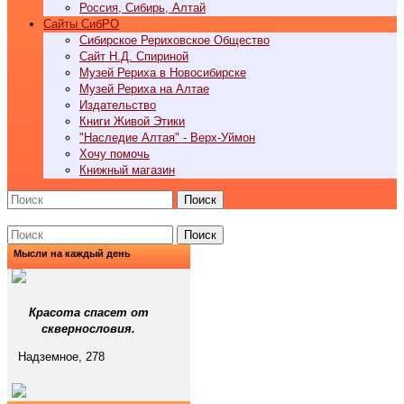
Россия, Сибирь, Алтай
Cайты СибРО
Сибирское Рериховское Общество
Сайт Н.Д. Спириной
Музей Рериха в Новосибирске
Музей Рериха на Алтае
Издательство
Книги Живой Этики
"Наследие Алтая" - Верх-Уймон
Хочу помочь
Книжный магазин
Поиск
Поиск
Мысли на каждый день
Красота спасет от
сквернословия.
Надземное, 278