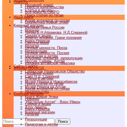
Новости
Недавний номер
Новости издательства
Статьи и авторы
Все новости СибРО
Поиск статей по тегам
Наши книги
Архив журналов по годам
Библиотека Живой Этики
Книжный магазин
Великая семья России
Новинки
Труды Б.Н.Абрамова, Н.Д.Спириной
Скидки и акции
Жемчуг исканий. Грани познания
Книги Рерихов
Светочи мира
Религии
Вечные ценности. Проза
Репродукции
Вечные ценности. Поэзия
Педагогам и детям
Альбомы, открытки, репродукции
Россия, Сибирь, Алтай
Издания алтайской тематики
Cайты СибРО
Журнал ВОСХОД
Сибирское Рериховское Общество
Недавний номер
Сайт Н.Д. Спириной
Статьи и авторы
Музей Рериха в Новосибирске
Поиск статей по тегам
Музей Рериха на Алтае
Архив журналов по годам
Издательство
Книжный магазин
Книги Живой Этики
Новинки
"Наследие Алтая" - Верх-Уймон
Скидки и акции
Хочу помочь
Книги Рерихов
Книжный магазин
Религии
Репродукции
Поиск
Педагогам и детям