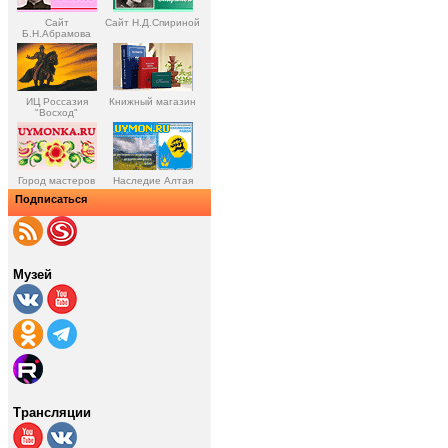
Сайт
Сайт Н.Д.Спириной
Б.Н.Абрамова
ИЦ Россазия
Книжный магазин
"Восход"
Город мастеров
Наследие Алтая
Подписаться
Музей
Трансляции