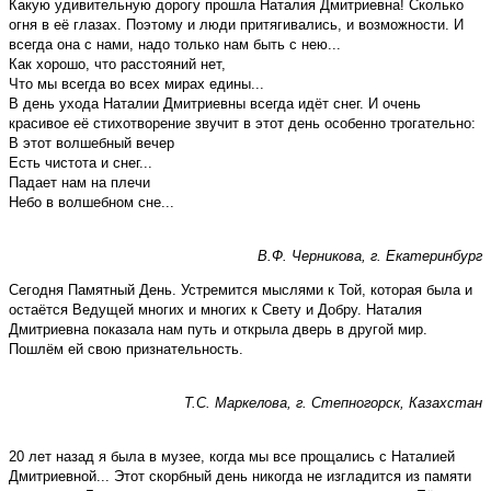
Какую удивительную дорогу прошла Наталия Дмитриевна! Сколько
огня в её глазах. Поэтому и люди притягивались, и возможности. И
всегда она с нами, надо только нам быть с нею...
Как хорошо, что расстояний нет,
Что мы всегда во всех мирах едины...
В день ухода Наталии Дмитриевны всегда идёт снег. И очень
красивое её стихотворение звучит в этот день особенно трогательно:
В этот волшебный вечер
Есть чистота и снег...
Падает нам на плечи
Небо в волшебном сне...
В.Ф. Черникова, г. Екатеринбург
Сегодня Памятный День. Устремится мыслями к Той, которая была и
остаётся Ведущей многих и многих к Свету и Добру. Наталия
Дмитриевна показала нам путь и открыла дверь в другой мир.
Пошлём ей свою признательность.
Т.С. Маркелова, г. Степногорск, Казахстан
20 лет назад я была в музее, когда мы все прощались с Наталией
Дмитриевной... Этот скорбный день никогда не изгладится из памяти