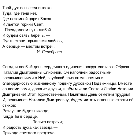
Твой дух вознёсся высоко —
Туда, где тени нет,
Где неземной царит Закон
И льётся горний Свет.
Преодолеем путь любой
И будем связь беречь, —
Пусть станет крыльями любовь,
А сердце — местом встреч.
И. Сереброва
Сегодня особый день сердечного единения вокруг светлого Образа
Наталии Дмитриевны Спириной. Он наполнен радостными
воспоминаниями о Ней, глубокой признательностью и
благодарностью жизненному подвигу духовной Подвижницы. Вместе
со всеми вами, дорогие друзья, шлём мысли Света и Любви Наталии
Дмитриевне! Этот Торжественный, Памятный День отметим трудом!
И, вспоминая Наталию Дмитриевну, будем читать огненные строки её
стихов:
Разлук не будет никогда,
Когда Ты в сердце.
Только встречи;
И радость духа как звезда —
Прихода светлого предтеча.