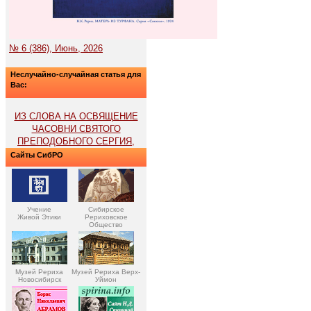
№ 6 (386), Июнь, 2026
Неслучайно-случайная статья для
Вас:
ИЗ СЛОВА НА ОСВЯЩЕНИЕ
ЧАСОВНИ СВЯТОГО
ПРЕПОДОБНОГО СЕРГИЯ,
Сайты СибРО
Учение
Сибирское
Живой Этики
Рериховское
Общество
Музей Рериха
Музей Рериха Верх-
Новосибирск
Уймон