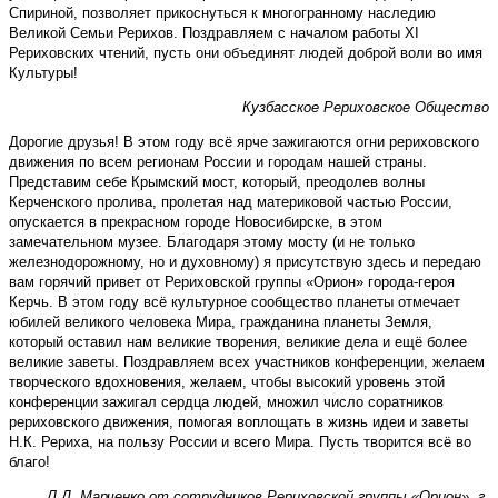
Спириной, позволяет прикоснуться к многогранному наследию
Великой Семьи Рерихов. Поздравляем с началом работы XI
Рериховских чтений, пусть они объединят людей доброй воли во имя
Культуры!
Кузбасское Рериховское Общество
Дорогие друзья! В этом году всё ярче зажигаются огни рериховского
движения по всем регионам России и городам нашей страны.
Представим себе Крымский мост, который, преодолев волны
Керченского пролива, пролетая над материковой частью России,
опускается в прекрасном городе Новосибирске, в этом
замечательном музее. Благодаря этому мосту (и не только
железнодорожному, но и духовному) я присутствую здесь и передаю
вам горячий привет от Рериховской группы «Орион» города-героя
Керчь. В этом году всё культурное сообщество планеты отмечает
юбилей великого человека Мира, гражданина планеты Земля,
который оставил нам великие творения, великие дела и ещё более
великие заветы. Поздравляем всех участников конференции, желаем
творческого вдохновения, желаем, чтобы высокий уровень этой
конференции зажигал сердца людей, множил число соратников
рериховского движения, помогая воплощать в жизнь идеи и заветы
Н.К. Рериха, на пользу России и всего Мира. Пусть творится всё во
благо!
Л.Д. Марченко от сотрудников Рериховской группы «Орион», г.