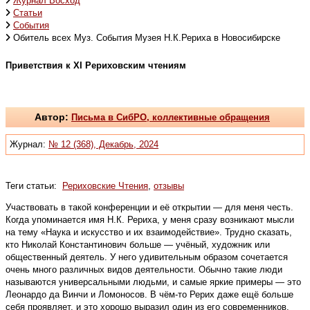
Журнал Восход
Статьи
События
Обитель всех Муз. События Музея Н.К.Рериха в Новосибирске
Приветствия к XI Рериховским чтениям
Автор:
Письма в СибРО, коллективные обращения
Журнал:
№ 12 (368), Декабрь, 2024
Теги статьи:
Рериховские Чтения
,
отзывы
Участвовать в такой конференции и её открытии — для меня честь.
Когда упоминается имя Н.К. Рериха, у меня сразу возникают мысли
на тему «Наука и искусство и их взаимодействие». Трудно сказать,
кто Николай Константинович больше — учёный, художник или
общественный деятель. У него удивительным образом сочетается
очень много различных видов деятельности. Обычно такие люди
называются универсальными людьми, и самые яркие примеры — это
Леонардо да Винчи и Ломоносов. В чём-то Рерих даже ещё больше
себя проявляет, и это хорошо выразил один из его современников,