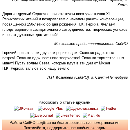
Керчь
Дорогие друзья! Сердечно приветствуем всех участников Xl
Рериховских чтений и поздравляем с началом работы конференции,
посвящённой 150-летию со дня рождения Н.К. Рериха. Желаем
плодотворного и созидательного сотрудничества, творческих успехов
и новых духовных достижений!
Московское представительство СибРО
Горячий привет всем друзьям-рериховцам. Сколько радостных
встреч! Сколько вдохновенного творчества! Сколько торжественных
минут! Пусть волны Света, которые идут в эти дни от Музея
Н.К. Рериха, зальют всю нашу землю!
Л.Н. Козырева (СибРО), г. Санкт-Петербург
Рассказать о статье друзьям:
Работа СибРО ведётся на благотворительные пожертвования.
Пожалуйста, поддержите нас любым вкладом: