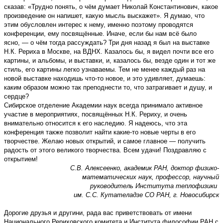
сказав: «Трудно понять, о чём думает Николай Константинович, какое
произведение он напишет, какую мысль выскажет». Я думаю, что
этим обусловлен интерес к нему, именно поэтому проводятся
конференции, ему посвящённые. Иначе, если бы нам всё было
ясно, — о чём тогда рассуждать? Три дня назад я был на выставке
Н.К. Рериха в Москве, на ВДНХ. Казалось бы, я видел почти все его
картины, и альбомы, и выставки, и, казалось бы, везде один и тот же
стиль, его картины легко узнаваемы. Тем не менее каждый раз на
новой выставке находишь что-то новое, и это удивляет, думаешь:
каким образом можно так преподнести то, что затрагивает и душу, и
сердце?
Сибирское отделение Академии наук всегда принимало активное
участие в мероприятиях, посвящённых Н.К. Рериху, и очень
внимательно относится к его наследию. Я надеюсь, что эта
конференция также позволит найти какие-то новые черты в его
творчестве. Желаю новых открытий, и самое главное — получить
радость от этого великого творчества. Всем удачи! Поздравляю с
открытием!
С.В. Алексеенко, академик РАН, доктор физико-
математических наук, профессор, научный
руководитель Института теплофизики
им. С.С. Кутателадзе СО РАН, г. Новосибирск
Дорогие друзья и другини, рада вас приветствовать от имени
Национального Рериховского комитета и Института философии РАН с