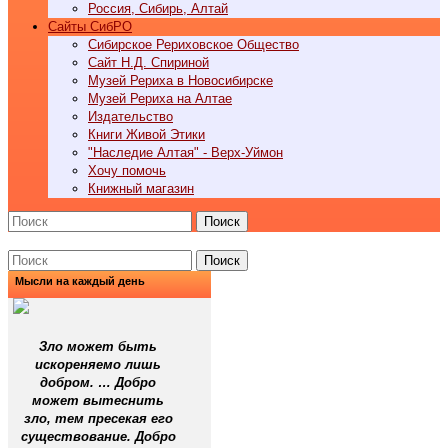
Россия, Сибирь, Алтай
Cайты СибРО
Сибирское Рериховское Общество
Сайт Н.Д. Спириной
Музей Рериха в Новосибирске
Музей Рериха на Алтае
Издательство
Книги Живой Этики
"Наследие Алтая" - Верх-Уймон
Хочу помочь
Книжный магазин
Поиск
Поиск
Мысли на каждый день
Зло может быть
искореняемо лишь
добром. … Добро
может вытеснить
зло, тем пресекая его
существование. Добро