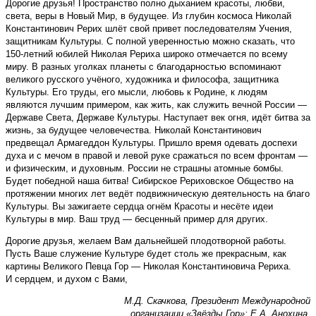
Дорогие друзья! Пространство полно дыханием красоты, любви,
света, веры в Новый Мир, в будущее. Из глубин космоса Николай
Константинович Рерих шлёт свой привет последователям Учения,
защитникам Культуры. С полной уверенностью можно сказать, что
150-летний юбилей Николая Рериха широко отмечается по всему
миру. В разных уголках планеты с благодарностью вспоминают
великого русского учёного, художника и философа, защитника
Культуры. Его труды, его мысли, любовь к Родине, к людям
являются лучшим примером, как жить, как служить вечной России —
Державе Света, Державе Культуры. Наступает век огня, идёт битва за
жизнь, за будущее человечества. Николай Константинович
предвещал Армагеддон Культуры. Пришло время одевать доспехи
духа и с мечом в правой и левой руке сражаться по всем фронтам —
и физическим, и духовным. России не страшны атомные бомбы.
Будет победной наша битва! Сибирское Рериховское Общество на
протяжении многих лет ведёт подвижническую деятельность на благо
Культуры. Вы зажигаете сердца огнём Красоты и несёте идеи
Культуры в мир. Ваш труд — бесценный пример для других.
Дорогие друзья, желаем Вам дальнейшей плодотворной работы.
Пусть Ваше служение Культуре будет столь же прекрасным, как
картины Великого Певца Гор — Николая Константиновича Рериха.
И сердцем, и духом с Вами,
М.Д. Скачкова, Президент Международной
организации «Звёзды Гор»; Е.А. Анохина,