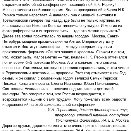
открытием юбилейной конференции, посвящённой Н.К. Рериху!
Мы переживаем необычное время. Волна празднований юбилея Н.К.
Рериха только нарастает. А началась она с мощной выставки в
Третьяковской галерее год назад, где были не только картины, но
и высказывания Николая Константиновича о культуре. И многие их
фотографировали и интересовались — где это можно прочитать?
Далее эта волна прокатилась по нашим городам: Москва, Санкт-
Петербург, мощные празднования на Алтае. Впервые эту дату
отметил и Институт философии — международным научным
практическим форумом «Синтез знания и красоты». Скажем и о том,
что, может быть, малозаметно — так, юбилей Н.К. Рериха отмечался
почти всеми библиотеками Москвы. А это означает, что семена,
посеянные Учителями, которые терпеливо взращивались, в том числе
и Рериховскими центрами, — проросли. Этот год отмечается как Год
семьи, и он совпал с юбилейным годом великой Семьи Рерихов:
Николая Константиновича, Елены Ивановны, Юрия Николаевича,
Святослава Николаевича — великих подвижников и деятелей
культуры. Это говорит о том, что Россия возрождается, и
возрождается нашими с вами трудами. Хочу пожелать всем радости
и вдохновений на этой замечательной конференции.
И.А. Герасимова, доктор философских наук,
профессор, главный научный сотрудник
Института философии РАН, г. Москва
Дорогие друзья, дорогие коллеги, мне очень приятно приветствовать
вас от имени Института востоковедения РАН. Как вы знаете, в нашем