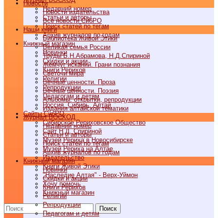
Новости
Недавний номер
Новости издательства
Статьи и авторы
Все новости СибРО
Поиск статей по тегам
Наши книги
Архив журналов по годам
Библиотека Живой Этики
Книжный магазин
Великая семья России
Новинки
Труды Б.Н.Абрамова, Н.Д.Спириной
Скидки и акции
Жемчуг исканий. Грани познания
Книги Рерихов
Светочи мира
Религии
Вечные ценности. Проза
Репродукции
Вечные ценности. Поэзия
Педагогам и детям
Альбомы, открытки, репродукции
Россия, Сибирь, Алтай
Издания алтайской тематики
Cайты СибРО
Журнал ВОСХОД
Сибирское Рериховское Общество
Недавний номер
Сайт Н.Д. Спириной
Статьи и авторы
Музей Рериха в Новосибирске
Поиск статей по тегам
Музей Рериха на Алтае
Архив журналов по годам
Издательство
Книжный магазин
Книги Живой Этики
Новинки
"Наследие Алтая" - Верх-Уймон
Скидки и акции
Хочу помочь
Книги Рерихов
Книжный магазин
Религии
Репродукции
Поиск
Педагогам и детям