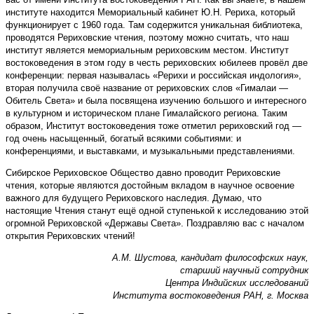
институте находится Мемориальный кабинет Ю.Н. Рериха, который
функционирует с 1960 года. Там содержится уникальная библиотека,
проводятся Рериховские чтения, поэтому можно считать, что наш
институт является мемориальным рериховским местом. Институт
востоковедения в этом году в честь рериховских юбилеев провёл две
конференции: первая называлась «Рерихи и российская индология»,
вторая получила своё название от рериховских слов «Гималаи —
Обитель Света» и была посвящена изучению большого и интересного
в культурном и историческом плане Гималайского региона. Таким
образом, Институт востоковедения тоже отметил рериховский год —
год очень насыщенный, богатый всякими событиями: и
конференциями, и выставками, и музыкальными представлениями.
Сибирское Рериховское Общество давно проводит Рериховские
чтения, которые являются достойным вкладом в научное освоение
важного для будущего Рериховского наследия. Думаю, что
настоящие Чтения станут ещё одной ступенькой к исследованию этой
огромной Рериховской «Державы Света». Поздравляю вас с началом
открытия Рериховских чтений!
А.М. Шустова, кандидат философских наук,
старший научный сотрудник
Центра Индийских исследований
Института востоковедения РАН, г. Москва