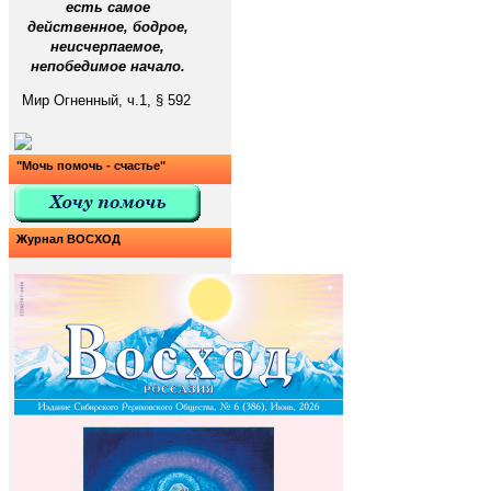
есть самое
действенное, бодрое,
неисчерпаемое,
непобедимое начало.
Мир Огненный, ч.1, § 592
"Мочь помочь - счастье"
Журнал ВОСХОД