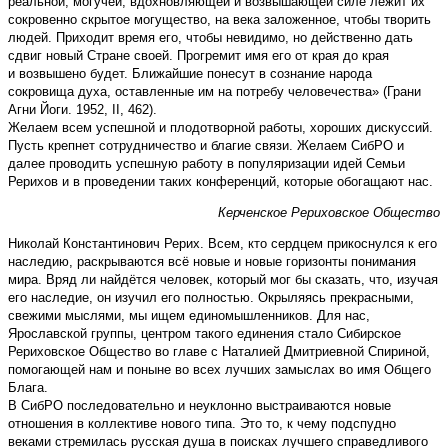
реальной, могучей, вдохновляющей и возвышающей силе лежит их
сокровенно скрытое могущество, на века заложенное, чтобы творить
людей. Приходит время его, чтобы невидимо, но действенно дать
сдвиг новый Стране своей. Прогремит имя его от края до края
и возвышено будет. Ближайшие понесут в сознание народа
сокровища духа, оставленные им на потребу человечества» (Грани
Агни Йоги. 1952, II, 462).
Желаем всем успешной и плодотворной работы, хороших дискуссий.
Пусть крепнет сотрудничество и благие связи. Желаем СибРО и
далее проводить успешную работу в популяризации идей Семьи
Рерихов и в проведении таких конференций, которые обогащают нас.
Керченское Рериховское Общество
Николай Константинович Рерих. Всем, кто сердцем прикоснулся к его
наследию, раскрываются всё новые и новые горизонты понимания
мира. Вряд ли найдётся человек, который мог бы сказать, что, изучая
его наследие, он изучил его полностью. Окрыляясь прекрасными,
свежими мыслями, мы ищем единомышленников. Для нас,
Ярославской группы, центром такого единения стало Сибирское
Рериховское Общество во главе с Наталией Дмитриевной Спириной,
помогающей нам и поныне во всех лучших замыслах во имя Общего
Блага.
В СибРО последовательно и неуклонно выстраиваются новые
отношения в коллективе нового типа. Это то, к чему подспудно
веками стремилась русская душа в поисках лучшего справедливого