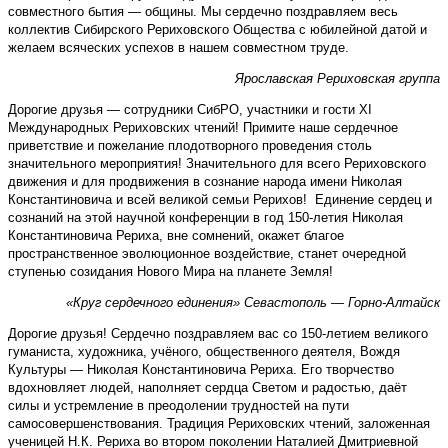
совместного бытия — общины. Мы сердечно поздравляем весь
коллектив Сибирского Рериховского Общества с юбилейной датой и
желаем всяческих успехов в нашем совместном труде.
Ярославская Рериховская группа
Дорогие друзья — сотрудники СибРО, участники и гости XI
Международных Рериховских чтений! Примите наше сердечное
приветствие и пожелание плодотворного проведения столь
значительного мероприятия! Значительного для всего Рериховского
движения и для продвижения в сознание народа имени Николая
Константиновича и всей великой семьи Рерихов! Единение сердец и
сознаний на этой научной конференции в год 150-летия Николая
Константиновича Рериха, вне сомнений, окажет благое
пространственное эволюционное воздействие, станет очередной
ступенью созидания Нового Мира на планете Земля!
«Круг сердечного единения» Севастополь — Горно-Алтайск
Дорогие друзья! Сердечно поздравляем вас со 150-летием великого
гуманиста, художника, учёного, общественного деятеля, Вождя
Культуры — Николая Константиновича Рериха. Его творчество
вдохновляет людей, наполняет сердца Светом и радостью, даёт
силы и устремление в преодолении трудностей на пути
самосовершенствования. Традиция Рериховских чтений, заложенная
ученицей Н.К. Рериха во втором поколении Наталией Дмитриевной