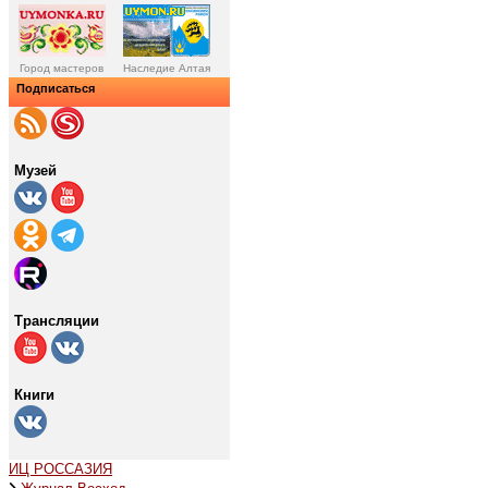
Город мастеров
Наследие Алтая
Подписаться
Музей
Трансляции
Книги
ИЦ РОССАЗИЯ