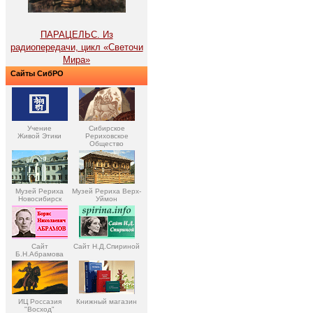
ПАРАЦЕЛЬС. Из
радиопередачи, цикл «Светочи
Мира»
Сайты СибРО
Учение
Сибирское
Живой Этики
Рериховское
Общество
Музей Рериха
Музей Рериха Верх-
Новосибирск
Уймон
Сайт
Сайт Н.Д.Спириной
Б.Н.Абрамова
ИЦ Россазия
Книжный магазин
"Восход"