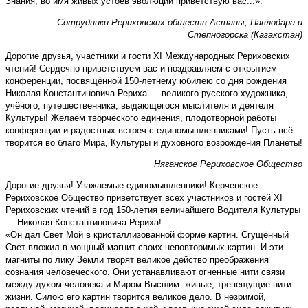
Знания, во имя живых устоев эволюции приветствую вас...».
Сотрудники Рериховских обществ Астаны, Павлодара и
Степногорска (Казахстан)
Дорогие друзья, участники и гости XI Международных Рериховских
чтений! Сердечно приветствуем вас и поздравляем с открытием
конференции, посвящённой 150-летнему юбилею со дня рождения
Николая Константиновича Рериха — великого русского художника,
учёного, путешественника, выдающегося мыслителя и деятеля
Культуры! Желаем творческого единения, плодотворной работы
конференции и радостных встреч с единомышленниками! Пусть всё
творится во благо Мира, Культуры и духовного возрождения Планеты!
Няганское Рериховское Общество
Дорогие друзья! Уважаемые единомышленники! Керченское
Рериховское Общество приветствует всех участников и гостей XI
Рериховских чтений в год 150-летия величайшего Водителя Культуры
— Николая Константиновича Рериха!
«Он дал Свет Мой в кристаллизованной форме картин. Сгущённый
Свет вложил в мощный магнит своих неповторимых картин. И эти
магниты по лику Земли творят великое действо преображения
сознания человеческого. Они устанавливают огненные нити связи
между духом человека и Миром Высшим: живые, трепещущие нити
жизни. Силою его картин творится великое дело. В незримой,