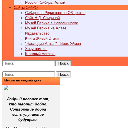
Россия, Сибирь, Алтай
Cайты СибРО
Сибирское Рериховское Общество
Сайт Н.Д. Спириной
Музей Рериха в Новосибирске
Музей Рериха на Алтае
Издательство
Книги Живой Этики
"Наследие Алтая" - Верх-Уймон
Хочу помочь
Книжный магазин
Поиск
Поиск
Мысли на каждый день
Добрый человек тот,
кто творит добро.
Сотворение добра
есть улучшение
будущего.