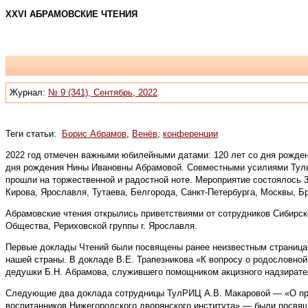
XXVI АБРАМОВСКИЕ ЧТЕНИЯ
Журнал:
№ 9 (341), Сентябрь, 2022
Теги статьи:
Борис Абрамов
,
Венёв
,
конференции
2022 год отмечен важными юбилейными датами: 120 лет со дня рождени
дня рождения Нины Ивановны Абрамовой. Совместными усилиями Тульс
прошли на торжественной и радостной ноте. Мероприятие состоялось 30
Кирова, Ярославля, Тутаева, Белгорода, Санкт-Петербурга, Москвы, Б
Абрамовские чтения открылись приветствиями от сотрудников Сибирск
Общества, Рериховской группы г. Ярославля.
Первые доклады Чтений были посвящены ранее неизвестным страницам
нашей страны. В докладе В.Е. Трапезникова «К вопросу о родословно
дедушки Б.Н. Абрамова, служившего помощником акцизного надзирател
Следующие два доклада сотрудницы ТулРИЦ А.В. Макаровой — «О преб
воспитанников Нижегородского дворянского института» — были посвя