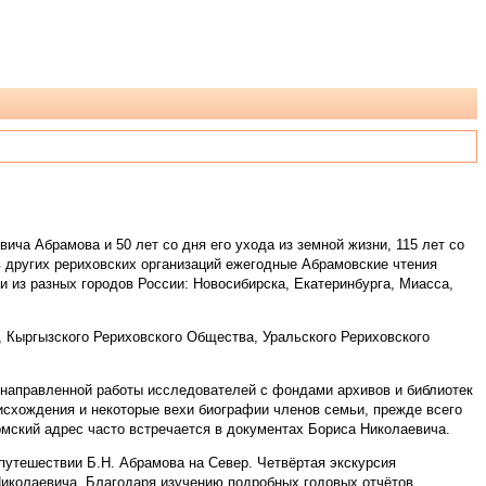
ча Абрамова и 50 лет со дня его ухода из земной жизни, 115 лет со
 других рериховских организаций ежегодные Абрамовские чтения
и из разных городов России: Новосибирска, Екатеринбурга, Миасса,
 Кыргызского Рериховского Общества, Уральского Рериховского
направленной работы исследователей с фондами архивов и библиотек
исхождения и некоторые вехи биографии членов семьи, прежде всего
мский адрес часто встречается в документах Бориса Николаевича.
утешествии Б.Н. Абрамова на Север. Четвёртая экскурсия
иколаевича. Благодаря изучению подробных годовых отчётов