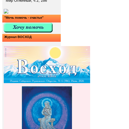
Мир Огненный, ч.2, 286
"Мочь помочь - счастье"
Журнал ВОСХОД