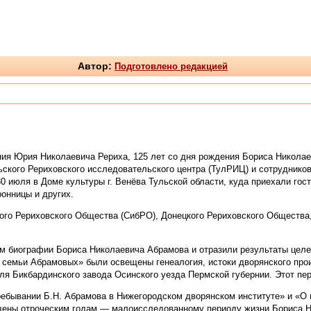
Автор:
Подготовлено редакцией
я Юрия Николаевича Рериха, 125 лет со дня рождения Бориса Николаеви
кого Рериховского исследовательского центра (ТулРИЦ) и сотрудников
 июля в Доме культуры г. Венёва Тульской области, куда приехали гост
ронницы и других.
ого Рериховского Общества (СибРО), Донецкого Рериховского Общества,
 биографии Бориса Николаевича Абрамова и отразили результаты целе
й семьи Абрамовых» были освещены генеалогия, истоки дворянского про
я Бикбардинского завода Осинского уезда Пермской губернии. Этот пер
ывании Б.Н. Абрамова в Нижегородском дворянском институте» и «О п
щены отроческим годам — малоисследованному периоду жизни Бориса Н