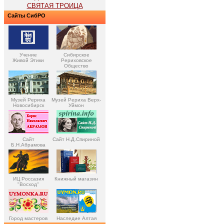
СВЯТАЯ ТРОИЦА
Сайты СибРО
Учение
Сибирское
Живой Этики
Рериховское
Общество
Музей Рериха
Музей Рериха Верх-
Новосибирск
Уймон
Сайт
Сайт Н.Д.Спириной
Б.Н.Абрамова
ИЦ Россазия
Книжный магазин
"Восход"
Город мастеров
Наследие Алтая