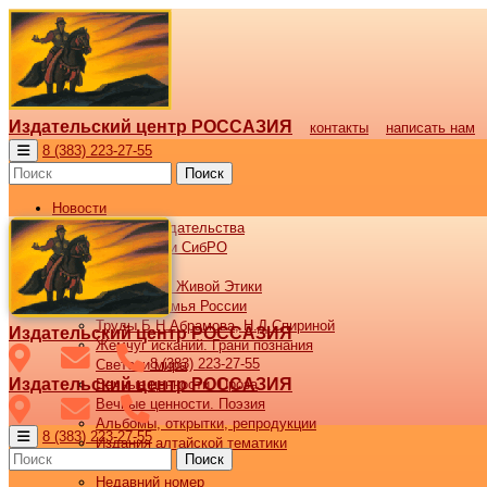
Издательский центр РОССАЗИЯ
контакты
написать нам
8 (383) 223-27-55
Поиск
Новости
Новости издательства
Все новости СибРО
Наши книги
Библиотека Живой Этики
Великая семья России
Труды Б.Н.Абрамова, Н.Д.Спириной
Издательский центр РОССАЗИЯ
Жемчуг исканий. Грани познания
8 (383) 223-27-55
Светочи мира
Издательский центр РОССАЗИЯ
Вечные ценности. Проза
Вечные ценности. Поэзия
Альбомы, открытки, репродукции
8 (383) 223-27-55
Издания алтайской тематики
Поиск
Журнал ВОСХОД
Недавний номер