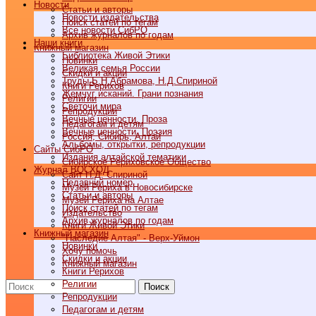
Новости
Статьи и авторы
Новости издательства
Поиск статей по тегам
Все новости СибРО
Архив журналов по годам
Наши книги
Книжный магазин
Библиотека Живой Этики
Новинки
Великая семья России
Скидки и акции
Труды Б.Н.Абрамова, Н.Д.Спириной
Книги Рерихов
Жемчуг исканий. Грани познания
Религии
Светочи мира
Репродукции
Вечные ценности. Проза
Педагогам и детям
Вечные ценности. Поэзия
Россия, Сибирь, Алтай
Альбомы, открытки, репродукции
Cайты СибРО
Издания алтайской тематики
Сибирское Рериховское Общество
Журнал ВОСХОД
Сайт Н.Д. Спириной
Недавний номер
Музей Рериха в Новосибирске
Статьи и авторы
Музей Рериха на Алтае
Поиск статей по тегам
Издательство
Архив журналов по годам
Книги Живой Этики
Книжный магазин
"Наследие Алтая" - Верх-Уймон
Новинки
Хочу помочь
Скидки и акции
Книжный магазин
Книги Рерихов
Религии
Поиск
Репродукции
Педагогам и детям