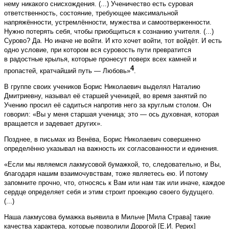
нему никакого снисхождения. (...) Ученичество есть суровая
ответственность, состояние, требующее максимальной
напряжённости, устремлённости, мужества и самоотверженности.
Нужно потерять себя, чтобы приобщиться к сознанию учителя. (...)
Сурово? Да. Но иначе не войти. И кто хочет войти, тот войдёт. И есть
одно условие, при котором вся суровость пути превратится
в радостные крылья, которые пронесут поверх всех камней и
4
пропастей, кратчайший путь — Любовь»
.
В группе своих учеников Борис Николаевич выделял Наталию
Дмитриевну, называл её старшей ученицей, во время занятий по
Учению просил её садиться напротив него за круглым столом. Он
говорил: «Вы у меня старшая ученица; это — ось духовная, которая
вращается и задевает других».
Позднее, в письмах из Венёва, Борис Николаевич совершенно
определённо указывал на важность их согласованности и единения.
«Если мы являемся лакмусовой бумажкой, то, следовательно, и Вы,
благодаря нашим взаимочувствам, тоже являетесь ею. И потому
запомните прочно, что, относясь к Вам или нам так или иначе, каждое
сердце определяет себя и этим строит проекцию своего будущего.
(...)
Наша лакмусова бумажка выявила в Мильче [Мила Страва] такие
качества характера, которые позволили Дорогой [Е.И. Рерих]