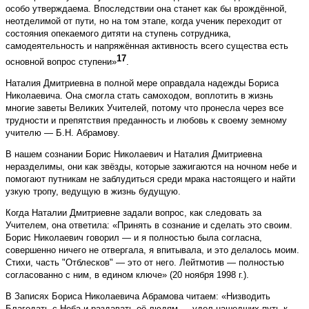
особо утверждаема. Впоследствии она станет как бы врождённой,
неотделимой от пути, но на том этапе, когда ученик переходит от
состояния опекаемого дитяти на ступень сотрудника,
самодеятельность и напряжённая активность всего существа есть
17
основной вопрос ступени»
.
Наталия Дмитриевна в полной мере оправдала надежды Бориса
Николаевича. Она смогла стать самоходом, воплотить в жизнь
многие заветы Великих Учителей, потому что пронесла через все
трудности и препятствия преданность и любовь к своему земному
учителю — Б.Н. Абрамову.
В нашем сознании Борис Николаевич и Наталия Дмитриевна
неразделимы, они как звёзды, которые зажигаются на ночном небе и
помогают путникам не заблудиться среди мрака настоящего и найти
узкую тропу, ведущую в жизнь будущую.
Когда Наталии Дмитриевне задали вопрос, как следовать за
Учителем, она ответила: «Принять в сознание и сделать это своим.
Борис Николаевич говорил — и я полностью была согласна,
совершенно ничего не отвергала, я впитывала, и это делалось моим.
Стихи, часть "Отблесков" — это от него. Лейтмотив — полностью
согласованно с ним, в едином ключе» (20 ноября 1998 г.).
В Записях Бориса Николаевича Абрамова читаем: «Низводить
Блaгодать с Неба и раздавать её людям — удел нашедших путь к