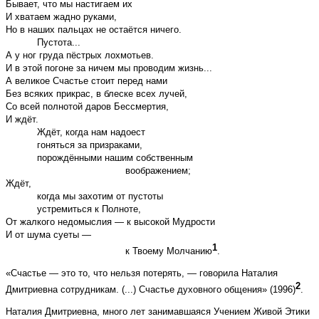
Бывает, что мы настигаем их
И хватаем жадно руками,
Но в наших пальцах не остаётся ничего.
Пустота...
А у ног груда пёстрых лохмотьев.
И в этой погоне за ничем мы проводим жизнь...
А великое Счастье стоит перед нами
Без всяких прикрас, в блеске всех лучей,
Со всей полнотой даров Бессмертия,
И ждёт.
Ждёт, когда нам надоест
гоняться за призраками,
порождёнными нашим собственным
воображением;
Ждёт,
когда мы захотим от пустоты
устремиться к Полноте,
От жалкого недомыслия — к высокой Мудрости
И от шума суеты —
1
к Твоему Молчанию
.
«Счастье — это то, что нельзя потерять, — говорила Наталия
2
Дмитриевна сотрудникам. (...) Счастье духовного общения» (1996)
.
Наталия Дмитриевна, много лет занимавшаяся Учением Живой Этики