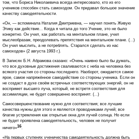
том, что Бориса Николаевича всегда интересовало, кто из его
учеников способен стать самоходом. Он придавал большое значение
качеству самодеятельности.
«Он, — вспоминала Наталия Дмитриевна, — научил понять Живую
Этику как действие... Когда я читала до того Учение, это не было
конкретно. Он учил, как работать на ментальном плане, учил
мыслеобразам, преодолевать препятствия на ментальном плане. (...)
Он учил мыслить, а не потреблять. Старался сделать из нас
самоходов» (2 августа 1993 г.).
В Записях Б.Н. Абрамова сказано: «Очень наивно было бы думать,
что все духовные достижения сваливаются с неба на человека без
всякого участия со стороны последнего. Наоборот, ожидается самое
ярое, самое напряжённое самодействие со стороны ученика. Если он
не создаст в духе своём встречных соответствующих энергий, он не
воспримет высшего луча, который, не встретя соответствия для
ассимиляции, не будет совершенно воспринят. (...)
Самосовершенствование нужно для соответствия; все лучшие
качества нужны для этого и являются проводниками лучей; все
благие устремления как открытые окна для лучей солнца. Но если
не будет проявлена самодеятельность, человек не получит
16
ничего»
.
«На первых ступенях ученичества самодеятельность должна быть