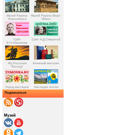
Музей Рериха
Музей Рериха Верх-
Новосибирск
Уймон
Сайт
Сайт Н.Д.Спириной
Б.Н.Абрамова
ИЦ Россазия
Книжный магазин
"Восход"
Город мастеров
Наследие Алтая
Подписаться
Музей