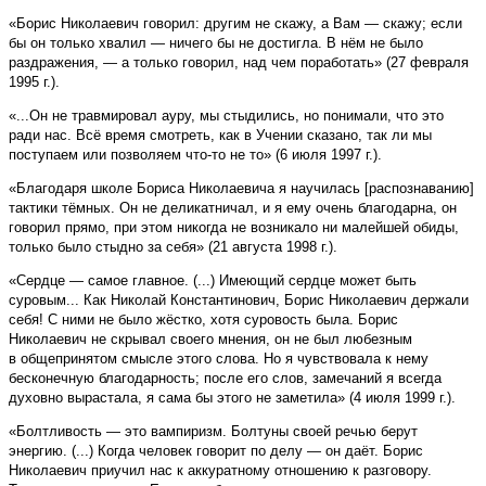
«Борис Николаевич говорил: другим не скажу, а Вам — скажу; если
бы он только хвалил — ничего бы не достигла. В нём не было
раздражения, — а только говорил, над чем поработать» (27 февраля
1995 г.).
«...Он не травмировал ауру, мы стыдились, но понимали, что это
ради нас. Всё время смотреть, как в Учении сказано, так ли мы
поступаем или позволяем что-то не то» (6 июля 1997 г.).
«Благодаря школе Бориса Николаевича я научилась [распознаванию]
тактики тёмных. Он не деликатничал, и я ему очень благодарна, он
говорил прямо, при этом никогда не возникало ни малейшей обиды,
только было стыдно за себя» (21 августа 1998 г.).
«Сердце — самое главное. (...) Имеющий сердце может быть
суровым... Как Николай Константинович, Борис Николаевич держали
себя! С ними не было жёстко, хотя суровость была. Борис
Николаевич не скрывал своего мнения, он не был любезным
в общепринятом смысле этого слова. Но я чувствовала к нему
бесконечную благодарность; после его слов, замечаний я всегда
духовно вырастала, я сама бы этого не заметила» (4 июля 1999 г.).
«Болтливость — это вампиризм. Болтуны своей речью берут
энергию. (...) Когда человек говорит по делу — он даёт. Борис
Николаевич приучил нас к аккуратному отношению к разговору.