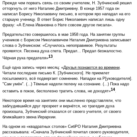
Прежде чем порвать связь со своим учителем, Н. Зубчинский решил
отторгнуть от него Наталию Дмитриевну. В конце 1957 года он
написал Борису Николаевичу письмо, в котором яро нападал на его
старшую ученицу. В ответ Борис Николаевич написал лишь одну
фразу: «А Елена Ивановна о Нате совсем другое писала».
Предательство совершилось в мае 1958 года. На занятии группы
учеников с Борисом Николаевичем Наталия Дмитриевна записывает
слова о Зубчинском: «Случилось непоправимое. Результаты
проявятся. Песенка духа спета. Предал... Предал безжалостно.
13
Чёрная рука предателя»
.
Ещё одна запись через месяц: «
Друзья познаются во времени
.
Читали последнее письмо К. [Зубчинского]. Не приемлет
посылаемого, всё подвергает сомнению. Нападки на Р[уководителя].
"Cам умён". (...) Тёмные надели пелену на сознание. (...) Пока надо
14
оставить в покое, бесполезно тратить слова, не доходят»
.
Некоторое время на занятиях они мысленно представляли, что
заблудившийся друг прозреет и вернётся, но трагедия духа
произошла, Зубчинский отказался от своего учителя, от своего
ближайшего звена Иерархии.
На одном из «квадратных столов» СибРО Наталия Дмитриевна
рассказывала: «Сначала Зубчинский почитал своего руководителя,