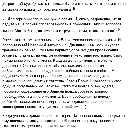
устроить её судьбу так, как нельзя было и мечтать, и это несмотря на
5
её малое сознание, но большое сердце»
.
«...Для гармонии сознаний нужно время. И, скажу откровенно, меня
радует наша полная согласованность в понимании многих вопросов
6
жизни. Может быть, потому нам и трудно с теми, с кем этого нет»
.
Расскажем о том, как занимался Борис Николаевич с учениками. Из
воспоминаний Наталии Дмитриевны: «Дисциплины мысли и чувств
требовал он от нас. Это было первым условием для продвижения.
А самым главным, на чём он особенно и неустанно настаивал, было
применение Учения в жизни. Каждый день применить что-то из
даваемого. Он настаивал, чтобы мы приходили на занятия
собранными, оставив позади все житейские мелочи и заботы. Мы
садились за стол в определённом, установленном порядке и
в молчании обращались к Учителю. Затем Борис Николаевич читал
одну из полученных им Записей. Этого мы всегда очень ждали,
поскольку содержание его Записей всегда соответствовало
необходимости данного момента. Были сообщения по поводу
событий, происходящих в мире, а также давались разъяснения,
касающиеся наших текущих дел и проблем. (...)
Когда ученик задавал вопрос, то Борис Николаевич всегда предлагал
ему сначала самому высказать соображения по этому поводу и
только потом добавлял свои разъяснения.