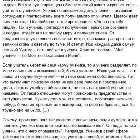
отдача. В этом пульсирующем обмене энергий живёт и крепнет связь
учителя с учеником. Ученик не опекаемое дитя, ученик — активный
сотрудник и претворитель всего получаемого от учителя. Цветок даёт
пчеле нектар. Она собирает его и претворяет в мёд на потребу
людям. Так и ученик, претворяя полученное через своё сознание
и сердце, отдаёт его на пользу миру и получает снова. От
соединения двух полюсов возникает искра, она может разгореться в
великий огонь и светить во тьме. И светит. Ибо каждый, даже самый
великий Учитель, есть всё же и ученик. Христос говорил: "Моё
учение — не Моё, но Пославшего Меня".
Если учитель берёт на себя карму ученика, то и ученик разделяет, по
мере своих сил и возможностей, бремя учителя. Ноша учителя — его
ноша, и поручения учителя — его неотъемлемая собственность. Тот,
кто выполняет приказ учителя не как своё личное и собственное
дело, а как служебную обязанность, не есть настоящий ученик, но
наёмник. От такого отношения могут происходить предательства и
отступничества. Чужое дело можно и оставить, соблазнившись чем-
нибудь более интересным или выгодным, но своё не бросить, как бы
трудно оно ни было. (...)
Почему, произнося понятие учителя с уважением, люди думают, что к
понятию ученика можно относиться легкомысленно? "Он ведь только
ученик, что с него спрашивать". Неправда. Ученик в своей сфере
такое же ответственное лицо, как учитель в своей, и не может быть к