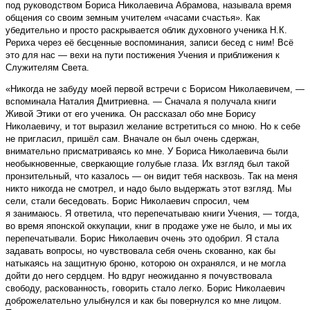
под руководством Бориса Николаевича Абрамова, называла время
общения со своим земным учителем «часами счастья». Как
убедительно и просто раскрывается облик духовного ученика Н.К.
Рериха через её бесценные воспоминания, записи бесед с ним! Всё
это для нас — вехи на пути постижения Учения и приближения к
Служителям Света.
«Никогда не забуду моей первой встречи с Борисом Николаевичем, —
вспоминала Наталия Дмитриевна. — Сначала я получала книги
Живой Этики от его ученика. Он рассказал обо мне Борису
Николаевичу, и тот выразил желание встретиться со мною. Но к себе
не пригласил, пришёл сам. Вначале он был очень сдержан,
внимательно присматриваясь ко мне. У Бориса Николаевича были
необыкновенные, сверкающие голубые глаза. Их взгляд был такой
пронзительный, что казалось — он видит тебя насквозь. Так на меня
никто никогда не смотрел, и надо было выдержать этот взгляд. Мы
сели, стали беседовать. Борис Николаевич спросил, чем
я занимаюсь. Я ответила, что перепечатываю книги Учения, — тогда,
во время японской оккупации, книг в продаже уже не было, и мы их
перепечатывали. Борис Николаевич очень это одобрил. Я стала
задавать вопросы, но чувствовала себя очень скованно, как бы
натыкаясь на защитную броню, которою он охранялся, и не могла
дойти до него сердцем. Но вдруг неожиданно я почувствовала
свободу, раскованность, говорить стало легко. Борис Николаевич
доброжелательно улыбнулся и как бы повернулся ко мне лицом.