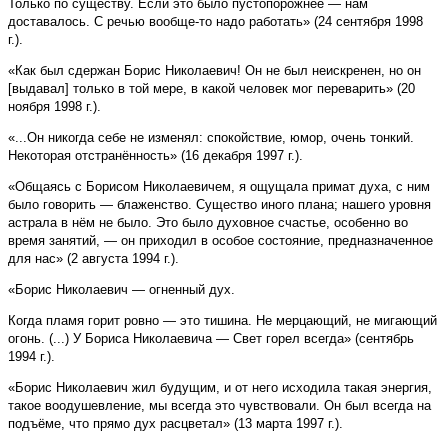
Только по существу. Если это было пустопорожнее — нам
доставалось. С речью вообще-то надо работать» (24 сентября 1998
г.).
«Как был сдержан Борис Николаевич! Он не был неискренен, но он
[выдавал] только в той мере, в какой человек мог переварить» (20
ноября 1998 г.).
«...Он никогда себе не изменял: спокойствие, юмор, очень тонкий.
Некоторая отстранённость» (16 декабря 1997 г.).
«Общаясь с Борисом Николаевичем, я ощущала примат духа, с ним
было говорить — блаженство. Существо иного плана; нашего уровня
астрала в нём не было. Это было духовное счастье, особенно во
время занятий, — он приходил в особое состояние, предназначенное
для нас» (2 августа 1994 г.).
«Борис Николаевич — огненный дух.
Когда пламя горит ровно — это тишина. Не мерцающий, не мигающий
огонь. (...) У Бориса Николаевича — Свет горел всегда» (сентябрь
1994 г.).
«Борис Николаевич жил будущим, и от него исходила такая энергия,
такое воодушевление, мы всегда это чувствовали. Он был всегда на
подъёме, что прямо дух расцветал» (13 марта 1997 г.).