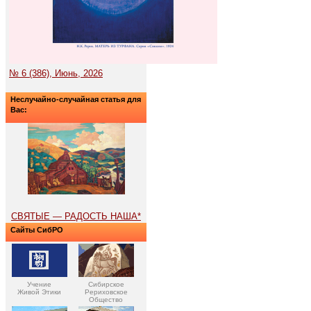
№ 6 (386), Июнь, 2026
Неслучайно-случайная статья для
Вас:
СВЯТЫЕ — РАДОСТЬ НАША*
Сайты СибРО
Учение
Сибирское
Живой Этики
Рериховское
Общество