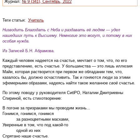
Журнал:
№ 9 (341), Сентябрь, 2022
Теги статьи:
Учитель
Низводить Блaгодать с Неба и раздавать её людям — удел
нашедших путь к Высшему. Немногие это могут, и потому в них
особая нуждa.
Из Записей Б.Н. Абрамова.
Каждый человек надеется на счастье, мечтает о том, что, по его
представлению, есть счастье. У большинства — это лишь иллюзия
Майи, которая растворится при первом же обладании тем, что,
казалось бы, должно осчастливить. Так и гоняются люди за этими
эфемерными образами, надеясь найти такое желанное
своё
счастье.
По этому поводу у руководителя СибРО, Наталии Дмитриевны
Спириной, есть стихотворение:
В погоне за призраками мы проводим жизнь...
Гонимся, гонимся, гонимся
за разноцветными масками,
Уверенные в том, что под какой-то
одной из них
Спрятано наше счастье.