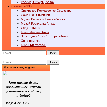
Россия, Сибирь, Алтай
Cайты СибРО
Сибирское Рериховское Общество
Сайт Н.Д. Спириной
Музей Рериха в Новосибирске
Музей Рериха на Алтае
Издательство
Книги Живой Этики
"Наследие Алтая" - Верх-Уймон
Хочу помочь
Книжный магазин
Поиск
Поиск
Мысли на каждый день
Что может быть
возвышеннее, нежели
устремление ко благу
и добру?
Надземное, § 850