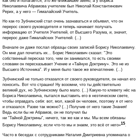
как оно и полагается, это же ближайшее звено, а у Бориса
Николаевича Абрамова учителем был Николай Константинович
Рерих, а у него — Гималайский Учитель.
Но как-то Зубчинский стал очень зазнаваться и объявил, что он
перерос своего руководителя и теперь начинает получать
информацию от Учителя Учителей, от Высшего Разума, и, значит,
перерос даже Гималайских Учителей. (...)
Вначале он даже послал образцы своих записей Борису Николаевичу.
Он мне дал почитать их... Борис Николаевич сказал: "Это
собственный пересказ того, чем он занимался, то есть своими
словами он пересказывает Учение и «Тайную Доктрину». Это не из
Высшего Источника". И у меня было такое же впечатление. (...)
Зубчинский не только отказался от своего руководителя, он начал его
поносить. Вот что страшно! Ну возомни, что ты действительно
великий дух, но Зубчинскому было мало. (...) Какую-то клевету нёс на
Бориса Николаевича, пытался выставить его в неэтическом свете,
чтобы оправдать себя: вот, мол, какой он человек, поэтому я от него
и отказался. Разве так можно? (...) Получив от него такие Знания!
Ведь если бы не Абрамов, он не получил бы
ни "Тайной Доктрины", ничего, так же как и мы. Мы всем обязаны
15
Борису Николаевичу, если что-то мы и знаем, это всё от него»
.
Часто в беседах с сотрудниками Наталия Дмитриевна упоминала о