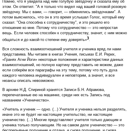
Помню, что я увидела над ним голубую звёздочку и сказала ему об
этом. Он ответил: "А я только что видел над вашей головой розовую
звёздочку. Мы с вами, — говорит, — обменялись звёздочками". А
потом выяснилось, что он в это время услышал Голос, который ему
сказал: "Она способна к сотрудничеству", и это решило его
отношение ко мне. Потому что сотрудничество — это непростая
вещь. Если человек способен к сотрудничеству, значит, с ним можно
3
общаться и до какой-то степени ему доверять»
.
Вся сложность взаимоотношений учителя и ученика вряд ли нами
представима. Мы читаем в книгах Учения, письмах Е.И. Рерих,
«Гранях Агни Йоги» некоторые положения и характеристики данных
взаимоотношений, но полную картину представить не можем, даже
если соберём все параграфы на эту тему, потому что путь духа
каждого человека индивидуален и неповторим, а значит, и все
нюансы описать невозможно.
В архиве Н.Д. Спириной хранятся Записи Б.Н. Абрамова,
перепечатанные ею на машинке, среди них есть Запись под
названием «Ученичество».
«Учитель и ученик — одно. (...) Учителя и ­ученика нельзя разделять,
иначе это не будет ни настоящее учительство, ни настоящее
ученичество. (...) Многие представляют учителя только дающим и
ученика только получающим. Но на самом деле ученичество — это
беспрерывные получение и отдача, и снова получение, и снова