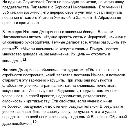
Ни один из Служителей Света не проходил по жизни, не испив чашу
предательства. Так было и с Борисом Николаевичем. Его ученик Н.
Зубчинский возомнил, что перерос своего учителя и стал получать
послания от самого Учителя Учителей, а Записи Б.Н. Абрамова не
принял и критиковал.
В тетрадях Наталии Дмитриевны с записями бесед с Борисом
Николаевичем читаем: «Нужно крепить связь с Иерархией, начиная с
ближайшего руководителя. Тёмные делают всё, чтобы разрушить эту
10
связь»
. «Мысли насылаемые кажутся своими. Придумывается
множество доводов на разъединение. Их цель — отколоть и
11
завладеть»
.
Наталия Дмитриевна объясняла сотрудникам: «Тёмные не терпят
стройности построения, какой является лестница Иакова, и всячески
стараются эту гармонию нарушить. При этом они пользуются
слабостями ученика, играя на них, как на клавишах, точно зная,
какую нажать. Используются обидчивость, гордыня, самомнение,
уверенность в своей правоте, недовольство, раздражение,
склонность к критиканству. Эти свойства, если ученик с ними
не борется, раздуваются до степени разрушительной. В результате
ученик начинает бить по своему звену, не думая, что эти удары
передаются по всей цепи и резонируют до самой Вершины. Обратный
12
удар неизбежен»
.