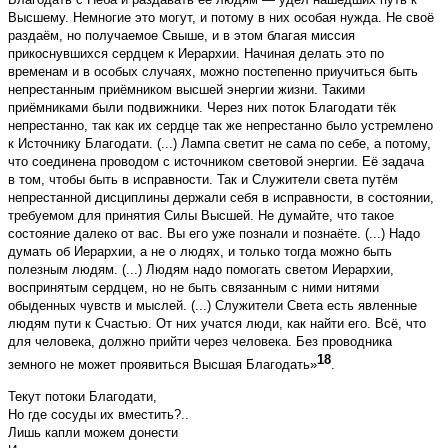
Высшему. Немногие это могут, и потому в них особая нуждa. Не своё
раздаём, но получаемое Свыше, и в этом благая миссия
прикоснувшихся сердцем к Иерархии. Начиная делать это по
временам и в особых случаях, можно постепенно приучиться быть
непрестанным приёмником высшей энергии жизни. Такими
приёмниками были подвижники. Через них поток Благодати тёк
непрестанно, так как их сердце так же непрестанно было устремлено
к Источнику Благодати. (...) Лампа светит не сама по себе, а потому,
что соединена проводом с источником световой энергии. Её задача
в том, чтобы быть в исправности. Так и Служители света путём
непрестанной дисциплины держали себя в исправности, в состоянии,
требуемом для принятия Силы Высшей. Не думайте, что такое
состояние далеко от вас. Вы его уже познали и познаёте. (...) Надо
думать об Иерархии, а не о людях, и только тогда можно быть
полезным людям. (...) Людям надо помогать светом Иерархии,
воспринятым сердцем, но не быть связанным с ними нитями
обыденных чувств и мыслей. (...) Служители Света есть явленные
людям пути к Счастью. От них учатся люди, как найти его. Всё, что
для человека, должно прийти через человека. Без проводника
18
земного не может проявиться Высшая Благодать»
.
Текут потоки Благодати,
Но где сосуды их вместить?..
Лишь капли можем донести