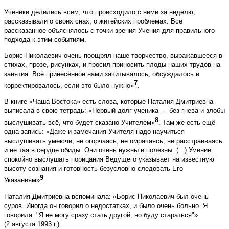
Ученики делились всем, что происходило с ними за неделю,
рассказывали о своих снах, о житейских проблемах. Всё
рассказанное объяснялось с точки зрения Учения для правильного
подхода к этим событиям.
Борис Николаевич очень поощрял наше творчество, выражавшееся в
стихах, прозе, рисунках, и просил приносить плоды наших трудов на
занятия. Всё принесённое нами зачитывалось, обсуждалось и
7
корректировалось, если это было нужно»
.
В книге «Чаша Востока» есть слова, которые Наталия Дмитриевна
выписала в свою тетрадь: «Первый долг ученика — без гнева и злобы
8
выслушивать всё, что будет сказано Учителем»
. Там же есть ещё
одна запись: «Даже и замечания Учителя надо научиться
выслушивать умеючи, не огорчаясь, не омрачаясь, не расстраиваясь
и не тая в сердце обиды. Они очень нужны и полезны. (...) Умение
спокойно выслушать порицания Ведущего указывает на известную
высоту сознания и готовность безусловно следовать Его
9
Указаниям»
.
Наталия Дмитриевна вспоминала: «Борис Николаевич был очень
суров. Иногда он говорил о недостатках, и было очень больно. Я
говорила: "Я не могу сразу стать другой, но буду стараться"»
(2 августа 1993 г.).