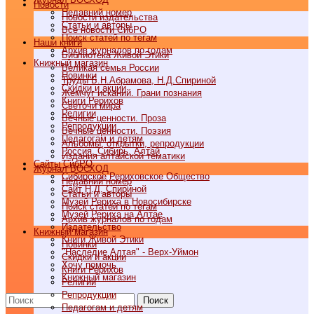
Новости
Недавний номер
Новости издательства
Статьи и авторы
Все новости СибРО
Поиск статей по тегам
Наши книги
Архив журналов по годам
Библиотека Живой Этики
Книжный магазин
Великая семья России
Новинки
Труды Б.Н.Абрамова, Н.Д.Спириной
Скидки и акции
Жемчуг исканий. Грани познания
Книги Рерихов
Светочи мира
Религии
Вечные ценности. Проза
Репродукции
Вечные ценности. Поэзия
Педагогам и детям
Альбомы, открытки, репродукции
Россия, Сибирь, Алтай
Издания алтайской тематики
Cайты СибРО
Журнал ВОСХОД
Сибирское Рериховское Общество
Недавний номер
Сайт Н.Д. Спириной
Статьи и авторы
Музей Рериха в Новосибирске
Поиск статей по тегам
Музей Рериха на Алтае
Архив журналов по годам
Издательство
Книжный магазин
Книги Живой Этики
Новинки
"Наследие Алтая" - Верх-Уймон
Скидки и акции
Хочу помочь
Книги Рерихов
Книжный магазин
Религии
Репродукции
Поиск
Педагогам и детям