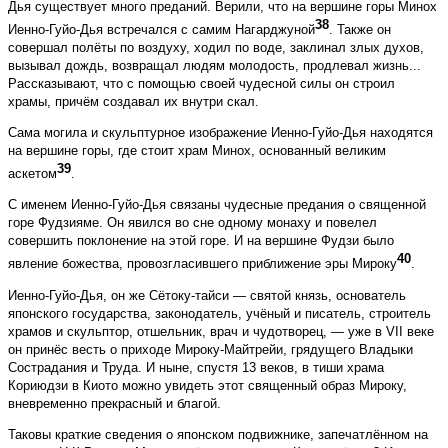
Дья существует много преданий. Верили, что на вершине горы Минох
38
Иенно-Гуйо-Дья встречался с самим Нагарджуной
. Также он
совершал полёты по воздуху, ходил по воде, заклинал злых духов,
вызывал дождь, возвращал людям молодость, продлевал жизнь...
Рассказывают, что с помощью своей чудесной силы он строил
храмы, причём создавал их внутри скал.
Сама могила и скульптурное изображение Иенно-Гуйо-Дья находятся
на вершине горы, где стоит храм Минох, основанный великим
39
аскетом
.
С именем Иенно-Гуйо-Дья связаны чудесные предания о священной
горе Фудзияме. Он явился во сне одному монаху и повелел
совершить поклонение на этой горе. И на вершине Фудзи было
40
явление божества, провозгласившего приближение эры Мироку
.
Иенно-Гуйо-Дья, он же Сётоку-тайси — святой князь, основатель
японского государства, законодатель, учёный и писатель, строитель
храмов и скульптор, отшельник, врач и чудотворец, — уже в VII веке
он принёс весть о приходе Мироку-Майтрейи, грядущего Владыки
Сострадания и Труда. И ныне, спустя 13 веков, в тиши храма
Кориюдзи в Киото можно увидеть этот священный образ Мироку,
вневременно прекрасный и благой.
Таковы краткие сведения о японском подвижнике, запечатлённом на