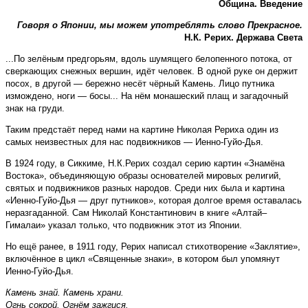
Община. Введение
Говоря о Японии, мы можем употреблять слово Прекрасное.
Н.К. Рерих. Держава Света
...По зелёным предгорьям, вдоль шумящего белопенного потока, от
сверкающих снежных вершин, идёт человек. В одной руке он держит
посох, в другой — бережно несёт чёрный Камень. Лицо путника
измождено, ноги — босы... На нём монашеский плащ и загадочный
знак на груди.
Таким предстаёт перед нами на картине Николая Рериха один из
самых неизвестных для нас подвижников — Иенно-Гуйо-Дья.
В 1924 году, в Сиккиме, Н.К.Рерих создал серию картин «Знамёна
Востока», объединяющую образы основателей мировых религий,
святых и подвижников разных народов. Среди них была и картина
«Иенно-Гуйо-Дья — друг путников», которая долгое время оставалась
неразгаданной. Сам Николай Константинович в книге «Алтай–
Гималаи» указал только, что подвижник этот из Японии.
Но ещё ранее, в 1911 году, Рерих написал стихотворение «Заклятие»,
включённое в цикл «Священные знаки», в котором был упомянут
Иенно-Гуйо-Дья.
Камень знай. Камень храни.
Огнь сокрой. Огнём зажгися.