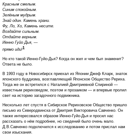
Красным смелым.
Синим спокойным.
Зелёным мудрым.
Знай один. Камень храни.
Фу, Ло, Хо, Камень несите.
Воздайте сильным.
Отдайте верным.
Иенно Гуйо Дья, —
1
прямо иди!
Но кто такой Иенно-Гуйо-Дья? Когда он жил и чем был знаменит?
Ответа не было.
В 1993 году в Новосибирск приехал из Японии Джеф Кларк, знаток
японского буддизма, возглавляющий Японское Общество Рериха.
Тогда же он встретился с Наталией Дмитриевной Спириной —
известным рериховедом, поэтом и прозаиком — и впервые пролил
свет на историю загадочного подвижника.
Несколько лет спустя в Сибирское Рериховское Общество пришло
письмо из Северодвинска от Дмитрия Викторовича Савченко. Он
также интересовался образом Иенно-Гуйо-Дья и просил нас
рассказать о нём подробнее, но сведений было очень мало.
Д.В.Савченко подключился к исследованию и потом прислал нам
свои изыскания.