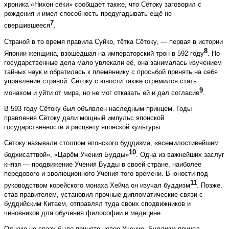
хроника «Нихон сёки» сообщает также, что Сётоку заговорил с
рождения и имел способность предугадывать ещё не
7
свершившееся
.
Страной в то время правила Суйко, тётка Сётоку, — первая в истории
8
Японии женщина, взошедшая на императорский трон в 592 году
. Но
государственные дела мало увлекали её, она занималась изучением
тайных наук и обратилась к племяннику с просьбой принять на себя
управление страной. Сётоку с юности также стремился стать
9
монахом и уйти от мира, но не мог отказать ей и дал согласие
.
В 593 году Сётоку был объявлен наследным принцем. Годы
правления Сётоку дали мощный импульс японской
государственности и расцвету японской культуры.
Сётоку называли столпом японского буддизма, «всемилостивейшим
10
бодхисаттвой», «Царём Учения Будды»
. Одна из важнейших заслуг
князя — продвижение Учения Будды в своей стране, наиболее
передового и эволюционного Учения того времени. В юности под
11
руководством корейского монаха Хейча он изучал буддизм
. Позже,
став правителем, установил прочные дипломатические связи с
буддийским Китаем, отправлял туда своих сподвижников и
чиновников для обучения философии и медицине.
Однако не сразу было принято новое Учение. Буддизм принял