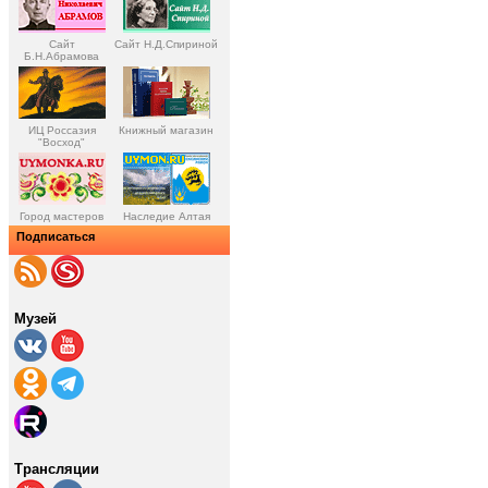
Сайт
Сайт Н.Д.Спириной
Б.Н.Абрамова
ИЦ Россазия
Книжный магазин
"Восход"
Город мастеров
Наследие Алтая
Подписаться
Музей
Трансляции