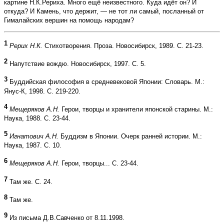
картине Н.К.Рериха. Много ещё неизвестного. Куда идёт он? И
откуда? И Камень, что держит, — не тот ли самый, посланный от
Гималайских вершин на помощь народам?
1
Рерих Н.К.
Стихотворения. Проза. Новосибирск, 1989. С. 21-23.
2
Напутствие вождю. Новосибирск, 1997. С. 5.
3
Буддийская философия в средневековой Японии: Словарь. М.:
Янус-К, 1998. С. 219-220.
4
Мещеряков А.Н.
Герои, творцы и хранители японской старины. М.:
Наука, 1988. С. 23-44.
5
Игнатович А.Н.
Буддизм в Японии. Очерк ранней истории. М.:
Наука, 1987. С. 10.
6
Мещеряков А.Н.
Герои, творцы... С. 23-44.
7
Там же. С. 24.
8
Там же.
9
Из письма Д.В.Савченко от 8.11.1998.