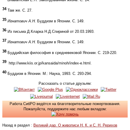
34
Там же. С. 27.
35
Игнатович А.Н.
Буддизм в Японии. С. 149.
36
Из письма Д.Кларка Н.Д.Спириной от 20.03.1993.
37
Игнатович А.Н.
Буддизм в Японии. С. 149.
38
Буддийская философия в средневековой Японии. С. 219-220.
39
http://www.kiis.or.jp/kansaida/minoh/index-e.html.
40
Буддизм в Японии. М.: Наука, 1993. С. 293-294.
Рассказать о статье друзьям:
Работа СибРО ведётся на благотворительные пожертвования.
Пожалуйста, поддержите нас любым вкладом:
Назад в раздел :
Великий дар. О живописи Н. К. и С. Н. Рерихов