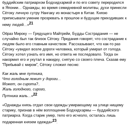
буддийским патриархом Бодхидхармой и по его совету переродился
в Японии... Однажды, во время семидневной молитвы, духи принесли
Сётоку личную сутру Нангаку из монастыря в Китае. Князю
приписывали умение прозревать в прошлое и будущее приходивших к
21
нему людей...»
Образ Мироку — Грядущего Майтрейи, Будды Сострадания — не
случайно был так близок Сётоку. Предания говорят, что сострадание к
людям было его главным качеством. Рассказывают, что как-то раз
Сётоку «увидел возле дороги человека, который умирал от голода.
Сётоку хотел узнать его имя, но ответа не последовало. Тогда он
накормил его и укутал в накидку, снятую со своего плеча. Сказав ему
''Пребывай с миром'', Сётоку сложил песню:
Как жаль мне путника,
Что голодным лежит у дороги...
Может, он сирота?..
Жаль голодного, сирого,
22
Путника жаль...
»
«Однажды князь отдал свои одежды умирающему на улице нищему
старику, признав в нём воплощение Бодхидхармы — буддийского
патриарха. Когда старик умер, тело его исчезло, осталась лишь
23
подаренная князем одежда»
.