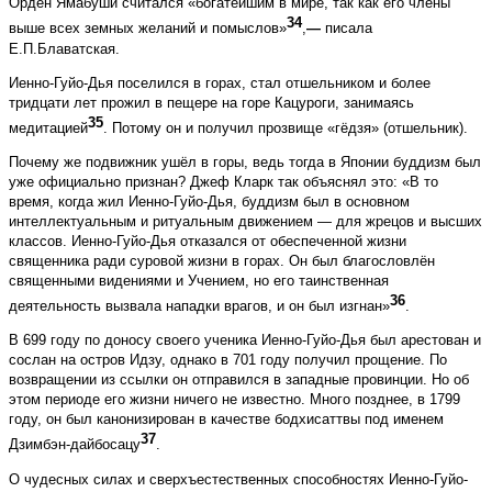
Орден Ямабуши считался «богатейшим в мире, так как его члены
34
выше всех земных желаний и помыслов»
,
—
писала
Е.П.Блаватская.
Иенно-Гуйо-Дья поселился в горах, стал отшельником и более
тридцати лет прожил в пещере на горе Кацуроги, занимаясь
35
медитацией
. Потому он и получил прозвище «гёдзя» (отшельник).
Почему же подвижник ушёл в горы, ведь тогда в Японии буддизм был
уже официально признан? Джеф Кларк так объяснял это: «В то
время, когда жил Иенно-Гуйо-Дья, буддизм был в основном
интеллектуальным и ритуальным движением — для жрецов и высших
классов. Иенно-Гуйо-Дья отказался от обеспеченной жизни
священника ради суровой жизни в горах. Он был благословлён
священными видениями и Учением, но его таинственная
36
деятельность вызвала нападки врагов, и он был изгнан»
.
В 699 году по доносу своего ученика Иенно-Гуйо-Дья был арестован и
сослан на остров Идзу, однако в 701 году получил прощение. По
возвращении из ссылки он отправился в западные провинции. Но об
этом периоде его жизни ничего не известно. Много позднее, в 1799
году, он был канонизирован в качестве бодхисаттвы под именем
37
Дзимбэн-дайбосацу
.
О чудесных силах и сверхъестественных способностях Иенно-Гуйо-