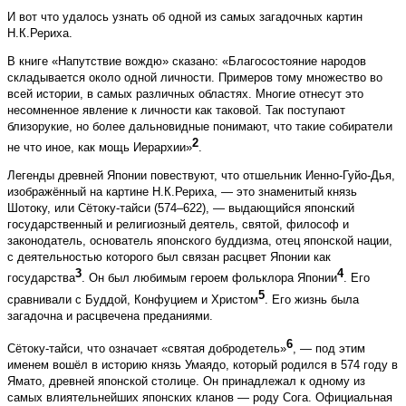
И вот что удалось узнать об одной из самых загадочных картин
Н.К.Рериха.
В книге «Напутствие вождю» сказано: «Благосостояние народов
складывается около одной личности. Примеров тому множество во
всей истории, в самых различных областях. Многие отнесут это
несомненное явление к личности как таковой. Так поступают
близорукие, но более дальновидные понимают, что такие собиратели
2
не что иное, как мощь Иерархии»
.
Легенды древней Японии повествуют, что отшельник Иенно-Гуйо-Дья,
изображённый на картине Н.К.Рериха, — это знаменитый князь
Шотоку, или Сётоку-тайси (574–622), — выдающийся японский
государственный и религиозный деятель, святой, философ и
законодатель, основатель японского буддизма, отец японской нации,
с деятельностью которого был связан расцвет Японии как
3
4
государства
. Он был любимым героем фольклора Японии
. Его
5
сравнивали с Буддой, Конфуцием и Христом
. Его жизнь была
загадочна и расцвечена преданиями.
6
Сётоку-тайси, что означает «святая добродетель»
, — под этим
именем вошёл в историю князь Умаядо, который родился в 574 году в
Ямато, древней японской столице. Он принадлежал к одному из
самых влиятельнейших японских кланов — роду Сога. Официальная