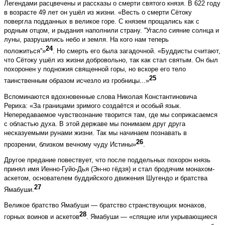
Легендами расцвечены и рассказы о смерти святого князя. В 622 году
в возрасте 49 лет он ушёл из жизни. «Весть о смерти Сётоку
повергла подданных в великое горе. С князем прощались как с
родным отцом, и рыдания наполнили страну. ''Угасло сияние солнца и
луны, разрушились небо и земля. На кого нам теперь
24
положиться''»
. Но смерть его была загадочной. «Буддисты считают,
что Сётоку ушёл из жизни добровольно, так как стал святым. Он был
похоронен у подножия священной горы, но вскоре его тело
25
таинственным образом исчезло из гробницы...»
Вспоминаются вдохновенные слова Николая Константиновича
Рериха: «За границами зримого создаётся и особый язык.
Непередаваемое чувствознание творится там, где мы соприкасаемся
с областью духа. В этой державе мы понимаем друг друга
несказуемыми рунами жизни. Так мы начинаем познавать в
26
прозрении, близком вечному чуду Истины»
.
Другое предание повествует, что после поддельных похорон князь
принял имя Иенно-Гуйо-Дья (Эн-но гёдзя) и стал бродячим монахом-
аскетом, основателем буддийского движения Шугендо и братства
27
Ямабуши.
Великое братство Ямабуши — братство странствующих монахов,
28
горных воинов и аскетов
. Ямабуши — «спящие или укрывающиеся