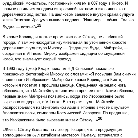
буддийский монастырь, построенный князем в 607 году в Киото. И
поныне он является одним из красивейших памятников японского
деревянного зодчества. На шёлковом занавесе внутри храма супруга
князя Татигана Ирацумэ вышила надпись: ''Наш мир — обман. Только
19
Будда — истина''»
.
В храме Кориюдзи долгое время жил сам Сётоку, не любивший
города. И там же находится изумительная по утончённой красоте
деревянная скульптура Мироку — Грядущего Будды Майтрейи, —
созданная в VII веке. Мироку изображён сидящим со спущенной
ногой, что знаменует скорый приход.
В 1993 году Джеф Кларк прислал Н.Д.Спириной несколько
прекрасных фотографий Мироку со словами: «Я посылаю Вам снимки
священного Изображения Майтрейи в храме Кориюдзи в Киото,
который я посетил в прошлом месяце. Спущенная на землю нога
обозначает, что Майтрейя уже частично проявляется. Таким образом,
первые знаки Майтрейи появились, когда это Изображение было
вырезано из дерева, в VII веке. В то время культ Майтрейи
распространился из Центральной Азии в Японию вместе с культом
Авалокитешвары, символом Космической Иерархии. По преданию,
20
это Изображение было вырезано князем Сётоку...»
«Жизнь Сётоку была полна легенд. Говорят, что в предыдущем
воплощении он был китайским мастером Нангаку, встречался с