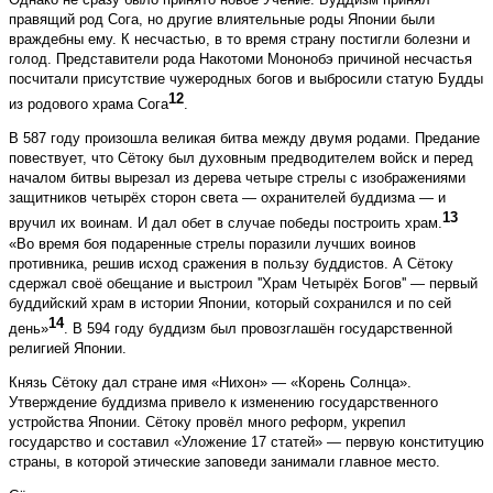
правящий род Сога, но другие влиятельные роды Японии были
враждебны ему. К несчастью, в то время страну постигли болезни и
голод. Представители рода Накотоми Мононобэ причиной несчастья
посчитали присутствие чужеродных богов и выбросили статую Будды
12
из родового храма Сога
.
В 587 году произошла великая битва между двумя родами. Предание
повествует, что Сётоку был духовным предводителем войск и перед
началом битвы вырезал из дерева четыре стрелы с изображениями
защитников четырёх сторон света — охранителей буддизма — и
13
вручил их воинам. И дал обет в случае победы построить храм.
«Во время боя подаренные стрелы поразили лучших воинов
противника, решив исход сражения в пользу буддистов. А Сётоку
сдержал своё обещание и выстроил ''Храм Четырёх Богов'' — первый
буддийский храм в истории Японии, который сохранился и по сей
14
день»
. В 594 году буддизм был провозглашён государственной
религией Японии.
Князь Сётоку дал стране имя «Нихон» — «Корень Солнца».
Утверждение буддизма привело к изменению государственного
устройства Японии. Сётоку провёл много реформ, укрепил
государство и составил «Уложение 17 статей» — первую конституцию
страны, в которой этические заповеди занимали главное место.