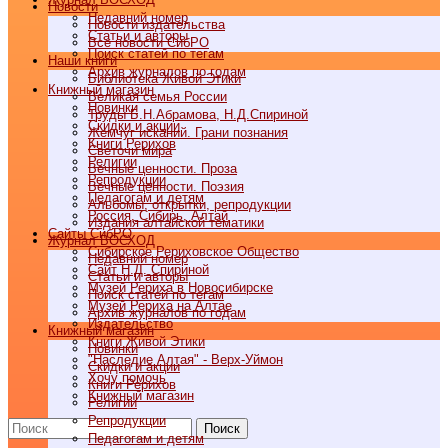
Новости
Недавний номер
Новости издательства
Статьи и авторы
Все новости СибРО
Поиск статей по тегам
Наши книги
Архив журналов по годам
Библиотека Живой Этики
Книжный магазин
Великая семья России
Новинки
Труды Б.Н.Абрамова, Н.Д.Спириной
Скидки и акции
Жемчуг исканий. Грани познания
Книги Рерихов
Светочи мира
Религии
Вечные ценности. Проза
Репродукции
Вечные ценности. Поэзия
Педагогам и детям
Альбомы, открытки, репродукции
Россия, Сибирь, Алтай
Издания алтайской тематики
Cайты СибРО
Журнал ВОСХОД
Сибирское Рериховское Общество
Недавний номер
Сайт Н.Д. Спириной
Статьи и авторы
Музей Рериха в Новосибирске
Поиск статей по тегам
Музей Рериха на Алтае
Архив журналов по годам
Издательство
Книжный магазин
Книги Живой Этики
Новинки
"Наследие Алтая" - Верх-Уймон
Скидки и акции
Хочу помочь
Книги Рерихов
Книжный магазин
Религии
Репродукции
Поиск
Педагогам и детям