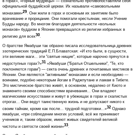
в горах», «горные мудрецы» — сознательно противопоставляли себя
официальной буддийской церкви. Их называли «самовольными
29
монахами»
. Они жили в горах и основным их занятием было
врачевание и прорицание. Они помогали крестьянам, несли Учение
Будды народу. Во многом благодаря деятельности «вольных
монахов» буддизм в Японии превращался из религии избранных в
30
религию для всех
.
О братстве Ямабуши так образно писала исследовательница древних
эзотерических традиций Е.П.Блаватская: «И кто были, в сущности,
эти великие маги... эти ''святые нищие'', которые нарочно прячутся в
31
недоступных горах?»
«Ямабуши (''Братья Отшельники'', ''Те, кто
поклоняются горам'') — секта очень древних и почитаемых мистиков в
Японии. Они являются ''активными'' монахами и если необходимо —
воинами, подобно некоторым йогам в Раджпутане и ламам в Тибете.
Это мистическое братство живёт, в основном, недалеко от Киото и
знаменито своими способностями врачевания... Они владеют
магическими искусствами и живут в убежищах в горах и скалистых
отрогах... Они ведут таинственную жизнь и не допускают никого к
32
своим тайнам, кроме как после... трудной подготовки...»
Однако
ямабуши, «при соблюдении многих условий, всё же принимают
учеников и, таким образом, имеют живых свидетелей великой
33
чистоты и святости своей жизни»
.