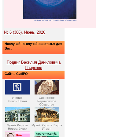
№ 6 (386), Июнь, 2026
Неслучайно-случайная статья для
Вас:
Подвиг Василия Даниловича
Пояркова
Сайты СибРО
Учение
Сибирское
Живой Этики
Рериховское
Общество
Музей Рериха
Музей Рериха Верх-
Новосибирск
Уймон