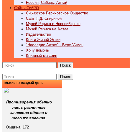
Россия, Сибирь, Алтай
Cайты СибРО
Сибирское Рериховское Общество
Сайт Н.Д. Спириной
Музей Рериха в Новосибирске
Музей Рериха на Алтае
Издательство
Книги Живой Этики
"Наследие Алтая" - Верх-Уймон
Хочу помочь
Книжный магазин
Поиск
Поиск
Мысли на каждый день
Противоречия обычно
лишь различные
качества одного и
того же явления.
Община, 172