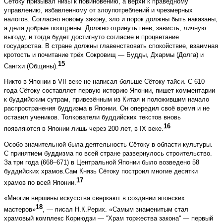
Сётоку призывал низы к повиновению, а верхи к праведному
управлению, избавленному от злоупотреблений и чрезмерных
налогов. Согласно новому закону, зло и порок должны быть наказаны,
а дела добрые поощрены. Должно отринуть гнев, зависть, личную
выгоду, и тогда будет достигнуто согласие и процветание
государства. В стране должны главенствовать спокойствие, взаимная
кротость и почитание трёх Сокровищ — Будды, Дхармы (Долга) и
15
Сангхи (Общины).
Никто в Японии в VII веке не написал больше Сётоку-тайси. С 610
года Сётоку составляет первую историю Японии, пишет комментарии
к буддийским сутрам, привезённым из Китая и положившим начало
распространения буддизма в Японии. Он опередил своё время и не
оставил учеников. Толкователи буддийских текстов вновь
16
появляются в Японии лишь через 200 лет, в IX веке.
Особо значительной была деятельность Сётоку в области культуры.
С принятием буддизма по всей стране развернулось строительство.
За три года (668–671) в Центральной Японии было возведено 58
буддийских храмов.Сам Князь Сётоку построил многие десятки
17
храмов по всей Японии.
«Многие вершины искусства сверкают в создании японских
18
мастеров»
, — писал Н.К.Рерих. «Самым знаменитым стал
храмовый комплекс Кориюдзи — ''Храм торжества закона'' — первый