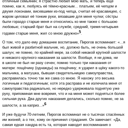
отличный семьянин; я страстно любил мою мать, и теперь ещё
помню, как я, любуясь её тёмно-красным... платьем, её чепцом и
двумя локонами, висевшими из-под чепца, считал её красавицею, с
жаром целовал её тонкие руки, вязавшие для меня чулки; сёстры
были гораздо старше меня и относились ко мне также с большою
любовью; старший брат был на службе, средний, тремя-четырьмя
5
годами старше меня, жил со мною дружно»
.
О том, что дало ему домашнее воспитание, Пирогов вспоминает: «...я
был живой и разбитной мальчик, но, должно быть, не очень большой
шалун; не помню, по крайней мере, за собой никакой крупной шалости
и никакого крупного наказания за шалости. Вообще, я ни дома, ни
в школе не был ни разу сечен; помню только три наказания от
матери: пощёчину (однажды) за пощёчину; я ударил в щёку какого-то
мальчика, а матушка, бывшая свидетельницею самоуправства,
расправилась точно так же сама со мною. Я нахожу это весьма
логичным и педагогичным; хотя эта расправа и не излечила меня от
самоуправства радикально, но нередко удерживала поднятую уже
руку, припоминая мне вовремя, что и на меня может подняться более
сильная рука. Два других наказания делались, сколько помню, не за
6
шалости, а за каприз...»
И уже будучи 70-летним, Пирогов вспоминал не о тысячах спасённых
им жизней, а о тех, кому он причинил страдания. Он замечает: «Да,
самая едкая хандра есть та, которая наводит воспоминания о