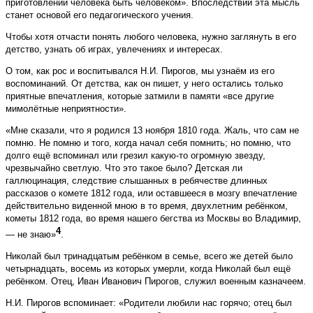
приготовлении человека быть человеком». Впоследствии эта мысль
станет основой его педагогического учения.
Чтобы хотя отчасти понять любого человека, нужно заглянуть в его
детство, узнать об играх, увлечениях и интересах.
О том, как рос и воспитывался Н.И. Пирогов, мы узнаём из его
воспоминаний. От детства, как он пишет, у него остались только
приятные впечатления, которые затмили в памяти «все другие
мимолётные неприятности».
«Мне сказали, что я родился 13 ноября 1810 года. Жаль, что сам не
помню. Не помню и того, когда начал себя помнить; но помню, что
долго ещё вспоминал или грезил какую-то огромную звезду,
чрезвычайно светлую. Что это такое было? Детская ли
галлюцинация, следствие слышанных в ребячестве длинных
рассказов о комете 1812 года, или оставшееся в мозгу впечатление
действительно виденной мною в то время, двухлетним ребёнком,
кометы 1812 года, во время нашего бегства из Москвы во Владимир,
4
— не знаю»
.
Николай был тринадцатым ребёнком в семье, всего же детей было
четырнадцать, восемь из которых умерли, когда Николай был ещё
ребёнком. Отец, Иван Иванович Пирогов, служил военным казначеем.
Н.И. Пирогов вспоминает: «Родители любили нас горячо; отец был