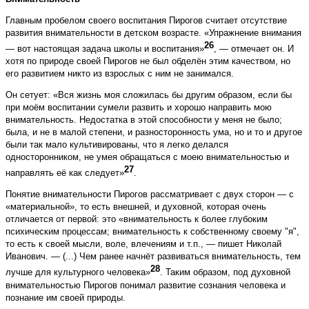
Главным пробелом своего воспитания Пирогов считает отсутствие
развития внимательности в детском возрасте. «Упражнение внимания
26
— вот настоящая задача школы и воспитания»
, — отмечает он. И
хотя по природе своей Пирогов не был обделён этим качеством, но
его развитием никто из взрослых с ним не занимался.
Он сетует: «Вся жизнь моя сложилась бы другим образом, если бы
при моём воспитании сумели развить и хорошо направить мою
внимательность. Недостатка в этой способности у меня не было;
была, и не в малой степени, и разносторонность ума, но и то и другое
были так мало культивированы, что я легко делался
односторонником, не умея обращаться с моею внимательностью и
27
направлять её как следует»
.
Понятие внимательности Пирогов рассматривает с двух сторон — с
«материальной», то есть внешней, и духовной, которая очень
отличается от первой: это «внимательность к более глубоким
психическим процессам; внимательность к собственному своему "я",
то есть к своей мысли, воле, влечениям и т.п., — пишет Николай
Иванович. — (...) Чем ранее начнёт развиваться внимательность, тем
28
лучше для культурного человека»
. Таким образом, под духовной
внимательностью Пирогов понимал развитие сознания человека и
познание им своей природы.