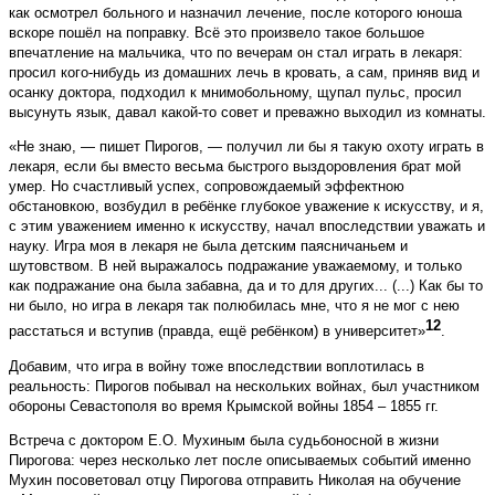
как осмотрел больного и назначил лечение, после которого юноша
вскоре пошёл на поправку. Всё это произвело такое большое
впечатление на мальчика, что по вечерам он стал играть в лекаря:
просил кого-нибудь из домашних лечь в кровать, а сам, приняв вид и
осанку доктора, подходил к мнимобольному, щупал пульс, просил
высунуть язык, давал какой-то совет и преважно выходил из комнаты.
«Не знаю, — пишет Пирогов, — получил ли бы я такую охоту играть в
лекаря, если бы вместо весьма быстрого выздоровления брат мой
умер. Но счастливый успех, сопровождаемый эффектною
обстановкою, возбудил в ребёнке глубокое уважение к искусству, и я,
с этим уважением именно к искусству, начал впоследствии уважать и
науку. Игра моя в лекаря не была детским паясничаньем и
шутовством. В ней выражалось подражание уважаемому, и только
как подражание она была забавна, да и то для других... (...) Как бы то
ни было, но игра в лекаря так полюбилась мне, что я не мог с нею
12
расстаться и вступив (правда, ещё ребёнком) в университет»
.
Добавим, что игра в войну тоже впоследствии воплотилась в
реальность: Пирогов побывал на нескольких войнах, был участником
обороны Севастополя во время Крымской войны 1854 – 1855 гг.
Встреча с доктором Е.О. Мухиным была судьбоносной в жизни
Пирогова: через несколько лет после описываемых событий именно
Мухин посоветовал отцу Пирогова отправить Николая на обучение