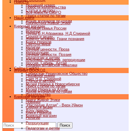
Новости
Недавний номер
Новости издательства
Статьи и авторы
Все новости СибРО
Поиск статей по тегам
Наши книги
Архив журналов по годам
Библиотека Живой Этики
Книжный магазин
Великая семья России
Новинки
Труды Б.Н.Абрамова, Н.Д.Спириной
Скидки и акции
Жемчуг исканий. Грани познания
Книги Рерихов
Светочи мира
Религии
Вечные ценности. Проза
Репродукции
Вечные ценности. Поэзия
Педагогам и детям
Альбомы, открытки, репродукции
Россия, Сибирь, Алтай
Издания алтайской тематики
Cайты СибРО
Журнал ВОСХОД
Сибирское Рериховское Общество
Недавний номер
Сайт Н.Д. Спириной
Статьи и авторы
Музей Рериха в Новосибирске
Поиск статей по тегам
Музей Рериха на Алтае
Архив журналов по годам
Издательство
Книжный магазин
Книги Живой Этики
Новинки
"Наследие Алтая" - Верх-Уймон
Скидки и акции
Хочу помочь
Книги Рерихов
Книжный магазин
Религии
Репродукции
Поиск
Педагогам и детям