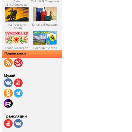
Сайт
Сайт Н.Д.Спириной
Б.Н.Абрамова
ИЦ Россазия
Книжный магазин
"Восход"
Город мастеров
Наследие Алтая
Подписаться
Музей
Трансляции