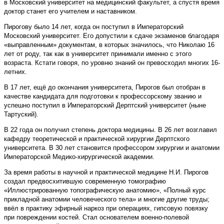
в Московский университет на медицинский факультет, а спустя время
доктор станет его учителем и наставником.
Пирогову было 14 лет, когда он поступил в Императорский
Московский университет. Его допустили к сдаче экзаменов благодаря
«выправленным» документам, в которых значилось, что Николаю 16
лет от роду, так как в университет принимали именно с этого
возраста. Кстати говоря, по уровню знаний он превосходил многих 16-
летних.
В 17 лет, ещё до окончания университета, Пирогов был отобран в
качестве кандидата для подготовки к профессорскому званию и
успешно поступил в Императорский Дерптский университет (ныне
Тартуский).
В 22 года он получил степень доктора медицины. В 26 лет возглавил
кафедру теоретической и практической хирургии Дерптского
университета. В 30 лет становится профессором хирургии и анатомии
Императорской Медико-хирургической академии.
За время работы в научной и практической медицине Н.И. Пирогов
создал предвосхитившую современную томографию
«Иллюстрированную топографическую анатомию», «Полный курс
прикладной анатомии человеческого тела» и многие другие труды;
ввёл в практику эфирный наркоз при операциях, гипсовую повязку
при повреждении костей. Стал основателем военно-полевой