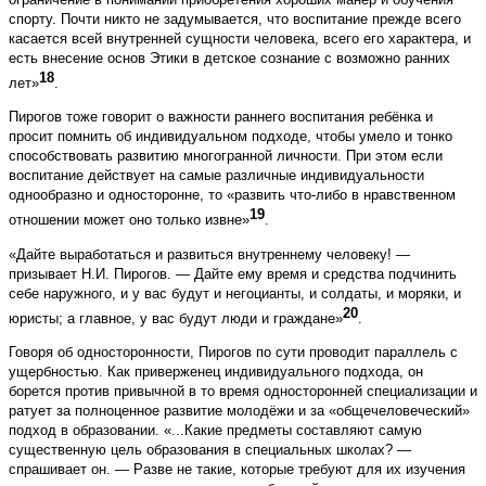
спорту. Почти никто не задумывается, что воспитание прежде всего
касается всей внутренней сущности человека, всего его характера, и
есть внесение основ Этики в детское сознание с возможно ранних
18
лет»
.
Пирогов тоже говорит о важности раннего воспитания ребёнка и
просит помнить об индивидуальном подходе, чтобы умело и тонко
способствовать развитию многогранной личности. При этом если
воспитание действует на самые различные индивидуальности
однообразно и односторонне, то «развить что-либо в нравственном
19
отношении может оно только извне»
.
«Дайте выработаться и развиться внутреннему человеку! —
призывает Н.И. Пирогов. — Дайте ему время и средства подчинить
себе наружного, и у вас будут и негоцианты, и солдаты, и моряки, и
20
юристы; а главное, у вас будут люди и граждане»
.
Говоря об односторонности, Пирогов по сути проводит параллель с
ущербностью. Как приверженец индивидуального подхода, он
борется против привычной в то время односторонней специализации и
ратует за полноценное развитие молодёжи и за «общечеловеческий»
подход в образовании. «...Какие предметы составляют самую
существенную цель образования в специальных школах? —
спрашивает он. — Разве не такие, которые требуют для их изучения