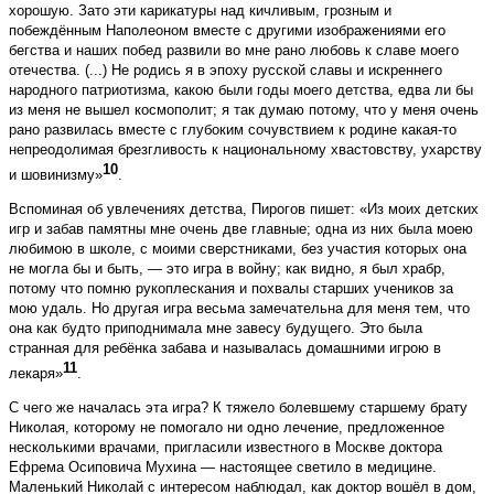
хорошую. Зато эти карикатуры над кичливым, грозным и
побеждённым Наполеоном вместе с другими изображениями его
бегства и наших побед развили во мне рано любовь к славе моего
отечества. (...) Не родись я в эпоху русской славы и искреннего
народного патриотизма, какою были годы моего детства, едва ли бы
из меня не вышел космополит; я так думаю потому, что у меня очень
рано развилась вместе с глубоким сочувствием к родине какая-то
непреодолимая брезгливость к национальному хвастовству, ухарству
10
и шовинизму»
.
Вспоминая об увлечениях детства, Пирогов пишет: «Из моих детских
игр и забав памятны мне очень две главные; одна из них была моею
любимою в школе, с моими сверстниками, без участия которых она
не могла бы и быть, — это игра в войну; как видно, я был храбр,
потому что помню рукоплескания и похвалы старших учеников за
мою удаль. Но другая игра весьма замечательна для меня тем, что
она как будто приподнимала мне завесу будущего. Это была
странная для ребёнка забава и называлась домашними игрою в
11
лекаря»
.
С чего же началась эта игра? К тяжело болевшему старшему брату
Николая, которому не помогало ни одно лечение, предложенное
несколькими врачами, пригласили известного в Москве доктора
Ефрема Осиповича Мухина — настоящее светило в медицине.
Маленький Николай с интересом наблюдал, как доктор вошёл в дом,