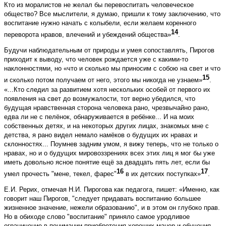
Кто из моралистов не желал бы перевоспитать человеческое
общество? Все мыслители, я думаю, пришли к тому заключению, что
воспитание нужно начать с колыбели, если желаем коренного
14
переворота нравов, влечений и убеждений общества»
.
Будучи наблюдательным от природы и умея сопоставлять, Пирогов
приходит к выводу, что человек рождается уже с какими-то
наклонностями, но «что и сколько мы приносим с собою на свет и что
15
и сколько потом получаем от него, этого мы никогда не узнаем»
.
«...Кто следил за развитием хотя нескольких особей от первого их
появления на свет до возмужалости, тот верно убедился, что
будущая нравственная сторона человека рано, чрезвычайно рано,
едва ли не с пелёнок, обнаруживается в ребёнке... И на моих
собственных детях, и на некоторых других лицах, знакомых мне с
детства, я рано видел немало намёков о будущих их нравах и
склонностях... Поумнев задним умом, я вижу теперь, что не только о
нравах, но и о будущих мировоззрениях всех этих лиц я мог бы уже
иметь довольно ясное понятие ещё за двадцать пять лет, если бы
16
17
умел прочесть "мене, текел, фарес"
в их детских поступках»
.
Е.И. Рерих, отмечая Н.И. Пирогова как педагога, пишет: «Именно, как
говорит наш Пирогов, "следует придавать воспитанию большее
жизненное значение, нежели образованию", и в этом он глубоко прав.
Но в обиходе слово "воспитание" приняло самое уродливое
ограничение в понимании приобретения хороших манер и обучения