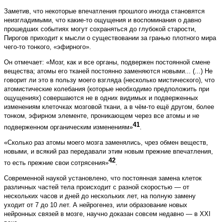
Заметив, что некоторые впечатления прошлого иногда становятся
неизгладимыми, что какие-то ощущения и воспоминания о давно
прошедших событиях могут сохраняться до глубокой старости,
Пирогов приходит к мысли о существовании за гранью плотного мира
чего-то тонкого, «эфирного».
Он отмечает: «Мозг, как и все органы, подвержен постоянной смене
вещества; атомы его тканей постоянно заменяются новыми... (...) Не
говорит ли это в пользу моего взгляда (несколько мистического), что
атомистические колебания (которые необходимо предположить при
ощущениях) совершаются не в одних видимых и подверженных
изменениям клеточках мозговой ткани, а в чём-то ещё другом, более
тонком, эфирном элементе, проникающем через все атомы и не
41
подверженном органическим изменениям»
.
«Сколько раз атомы моего мозга заменялись, чрез обмен веществ,
новыми, и всякий раз передавали этим новым прежние впечатления,
42
то есть прежние свои сотрясения»
.
Современной наукой установлено, что постоянная замена клеток
различных частей тела происходит с разной скоростью — от
нескольких часов и дней до нескольких лет, на полную замену
уходит от 7 до 10 лет. А нейрогенез, или образование новых
нейронных связей в мозге, научно доказан совсем недавно — в XXI