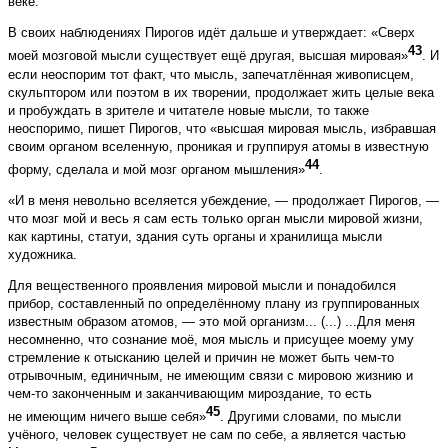
веке.
В своих наблюдениях Пирогов идёт дальше и утверждает: «Сверх
43
моей мозговой мысли существует ещё другая, высшая мировая»
. И
если неоспорим тот факт, что мысль, запечатлённая живописцем,
скульптором или поэтом в их творении, продолжает жить целые века
и пробуждать в зрителе и читателе новые мысли, то также
неоспоримо, пишет Пирогов, что «высшая мировая мысль, избравшая
своим органом вселенную, проникая и группируя атомы в известную
44
форму, сделала и мой мозг органом мышления»
.
«И в меня невольно вселяется убеждение, — продолжает Пирогов, —
что мозг мой и весь я сам есть только орган мысли мировой жизни,
как картины, статуи, здания суть органы и хранилища мысли
художника.
Для вещественного проявления мировой мысли и понадобился
прибор, составленный по определённому плану из группированных
известным образом атомов, — это мой организм... (...) ...Для меня
несомненно, что сознание моё, моя мысль и присущее моему уму
стремление к отысканию целей и причин не может быть чем-то
отрывочным, единичным, не имеющим связи с мировою жизнию и
чем-то законченным и заканчивающим мироздание, то есть
45
не имеющим ничего выше себя»
. Другими словами, по мысли
учёного, человек существует не сам по себе, а является частью