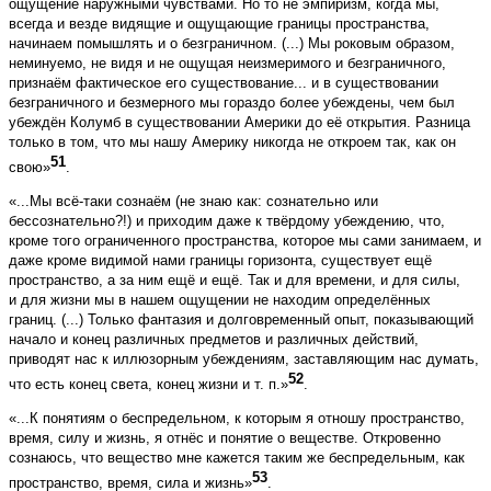
ощущение наружными чувствами. Но то не эмпиризм, когда мы,
всегда и везде видящие и ощущающие границы пространства,
начинаем помышлять и о безграничном. (...) Мы роковым образом,
неминуемо, не видя и не ощущая неизмеримого и безграничного,
признаём фактическое его существование... и в существовании
безграничного и безмерного мы гораздо более убеждены, чем был
убеждён Колумб в существовании Америки до её открытия. Разница
только в том, что мы нашу Америку никогда не откроем так, как он
51
свою»
.
«...Мы всё-таки сознаём (не знаю как: сознательно или
бессознательно?!) и приходим даже к твёрдому убеждению, что,
кроме того ограниченного пространства, которое мы сами занимаем, и
даже кроме видимой нами границы горизонта, существует ещё
пространство, а за ним ещё и ещё. Так и для времени, и для силы,
и для жизни мы в нашем ощущении не находим определённых
границ. (...) Только фантазия и долговременный опыт, показывающий
начало и конец различных предметов и различных действий,
приводят нас к иллюзорным убеждениям, заставляющим нас думать,
52
что есть конец света, конец жизни и т. п.»
.
«...К понятиям о беспредельном, к которым я отношу пространство,
время, силу и жизнь, я отнёс и понятие о веществе. Откровенно
сознаюсь, что вещество мне кажется таким же беспредельным, как
53
пространство, время, сила и жизнь»
.