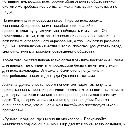
истинный, думающий, всесторонне образованный, общественной
системе же требовались солдаты, механики, врачи, юристы, а не
люди.
По воспоминаниям современников, Пирогов всех заражал
«юношеской горячностью» к приобретению знаний и
просветительству, учил учиться, наблюдать и мыслить. Он
публиковал статьи, в которых говорил об основах воспитания, о
важности многостороннего образования, о том, как важно развивать
лучшие человеческие качества и волю, помогающую устоять перед
многочисленными пороками современного общества.
Кроме того, он стал повсеместно организовывать воскресные школы
для народа, где студенты и профессора бесплатно читали лекции
для всех желающих. Эти школы были очень популярны и
востребованы, народ ходил туда буквально толпами.
Активная деятельность нового попечителя школ так напугала
приверженцев старого и привычного режима, что на него стали писать
докладные записки в министерство просвещения и даже самому
царю. Так, в одном из писем министру просвещения Пирогов
обвинялся в том, что он «слишком настойчиво преследует мысль
прогресса»!
«Рушите негодное, где бы оно ни укрывалось. Раскрывайте
невежество под любой личиной. Мир делится по качеству сознания, и