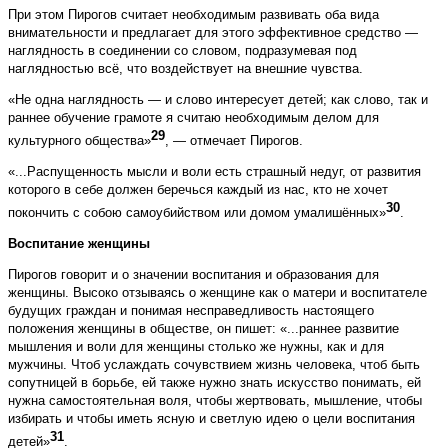
При этом Пирогов считает необходимым развивать оба вида
внимательности и предлагает для этого эффективное средство —
наглядность в соединении со словом, подразумевая под
наглядностью всё, что воздействует на внешние чувства.
«Не одна наглядность — и слово интересует детей; как слово, так и
раннее обучение грамоте я считаю необходимым делом для
29
культурного общества»
, — отмечает Пирогов.
«...Распущенность мысли и воли есть страшный недуг, от развития
которого в себе должен беречься каждый из нас, кто не хочет
30
покончить с собою самоубийством или домом умалишённых»
.
Воспитание женщины
Пирогов говорит и о значении воспитания и образования для
женщины. Высоко отзываясь о женщине как о матери и воспитателе
будущих граждан и понимая несправедливость настоящего
положения женщины в обществе, он пишет: «...раннее развитие
мышления и воли для женщины столько же нужны, как и для
мужчины. Чтоб услаждать сочувствием жизнь человека, чтоб быть
сопутницей в борьбе, ей также нужно знать искусство понимать, ей
нужна самостоятельная воля, чтобы жертвовать, мышление, чтобы
избирать и чтобы иметь ясную и светлую идею о цели воспитания
31
детей»
.