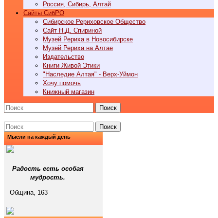
Россия, Сибирь, Алтай
Cайты СибРО
Сибирское Рериховское Общество
Сайт Н.Д. Спириной
Музей Рериха в Новосибирске
Музей Рериха на Алтае
Издательство
Книги Живой Этики
"Наследие Алтая" - Верх-Уймон
Хочу помочь
Книжный магазин
Поиск
Поиск
Мысли на каждый день
Радость есть особая
мудрость.
Община, 163