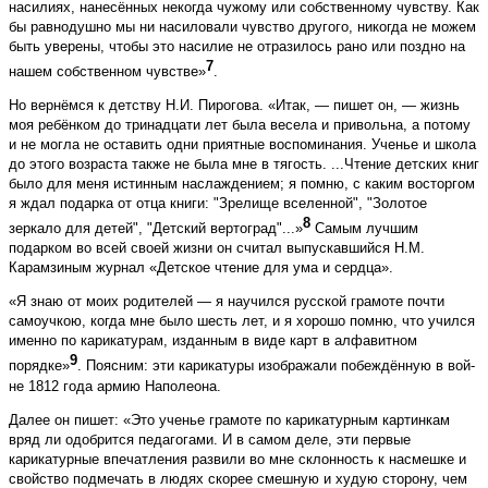
насилиях, нанесённых некогда чужому или собственному чувству. Как
бы равнодушно мы ни насиловали чувство другого, никогда не можем
быть уверены, чтобы это насилие не отразилось рано или поздно на
7
нашем собственном чувстве»
.
Но вернёмся к детству Н.И. Пирогова. «Итак, — пишет он, — жизнь
моя ребёнком до тринадцати лет была весела и привольна, а потому
и не могла не оставить одни приятные воспоминания. Ученье и школа
до этого возраста также не была мне в тягость. ...Чтение детских книг
было для меня истинным наслаждением; я помню, с каким восторгом
я ждал подарка от отца книги: "Зрелище вселенной", "Золотое
8
зеркало для детей", "Детский вертоград"...»
Самым лучшим
подарком во всей своей жизни он считал выпускавшийся Н.М.
Карамзиным журнал «Детское чтение для ума и сердца».
«Я знаю от моих родителей — я научился русской грамоте почти
самоучкою, когда мне было шесть лет, и я хорошо помню, что учился
именно по карикатурам, изданным в виде карт в алфавитном
9
порядке»
. Поясним: эти карикатуры изображали побеждённую в вой­
не 1812 года армию Наполеона.
Далее он пишет: «Это ученье грамоте по карикатурным картинкам
вряд ли одобрится педагогами. И в самом деле, эти первые
карикатурные впечатления развили во мне склонность к насмешке и
свойство подмечать в людях скорее смешную и худую сторону, чем