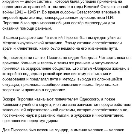
хирургии — целой системы, которая была успешно применена на
полях многих сражений, в том числе в годы Великой Отечественной
войны 1941 – 1945 гг. Во время обороны Севастополя впервые в
мировой практике под непосредственным руководством Н.И.
Пирогова была организована община сестёр милосердия для
оказания помощи раненым.
В самом расцвете сил 45-летний Пирогов был вынужден уйти из
Медико-хирургической академии. Этому активно способствовали
враги и клеветники, каких было немало на его жизненном пути.
Но, несмотря ни на что, Пирогов не сидел без дела. Четверть века он
врачевал больных и теперь с таким же рвением и энтузиазмом
принялся за оздоровление общества. Его статья «Вопросы жизни», в
которой он подвергал резкой критике систему воспитания и
образования и предлагал пути и методы выхода из сложившейся
ситуации, привлекла всеобщее внимание и явила Пирогова как
теоретика и практика в педагогике.
Вскоре Пирогова назначают попечителем Одесского, а позже
Киевского учебного округа, и он активно занимается переустройством
закосневшей образовательной системы, которая способствовала не
постижению наук и развитию мысли, а зубрёжке и чинопочитанию,
преклонению перед мундиром.
Для Пирогова был важен не мундир, а именно человек — человек