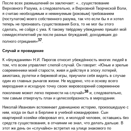
После всех размышлений он заключает: «...существование
Верховного Разума, а следовательно, и Верховной Творческой Воли,
я считаю необходимым и неминуемым (роковым) требованием
(постулатом) моего собственного разума, так что если бы я и хотел
теперь не признавать существования Бога, то не мог бы этого
сделать, не сойдя с ума. К такому твёрдому убеждению пришёл мой
семидесятилетний ум после разных блужданий, доходивших до
37
полного отрицания»
.
Случай и провидение
К «блужданиям» Н.И. Пирогов относит убеждённость многих людей в
том, что всем управляет слепой случай. Он говорит: «Юные и зрелые
современники моей старости, живя и действуя в эпоху лотерей,
ажиотажа, рулетки и биржевой игры, приучили себя видеть в случае
один из главных рычагов жизни. Не мудрено, что и основу всего
мироздания и исходную точку своих мировоззрений современное
38
поколение может легко перенести на случай»
и, следовательно,
тем самым отвергнуть план и целесообразность в мироздании.
Николай Иванович вспоминает давнишнюю историю, произошедшую с
ним, когда он был в Берлине в учебной командировке. Сын
квартирной хозяйки обворовал его, и молодой человек, оставшись без
средств существования, в отчаянии не знал, что делать дальше. В
этот же день он «случайно» встретил на улице знакомого по