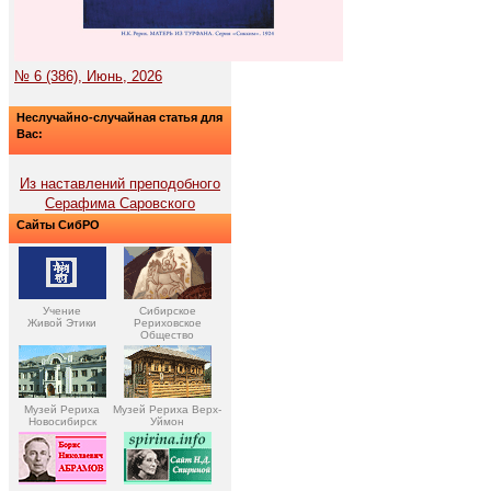
№ 6 (386), Июнь, 2026
Неслучайно-случайная статья для
Вас:
Из наставлений преподобного
Серафима Саровского
Сайты СибРО
Учение
Сибирское
Живой Этики
Рериховское
Общество
Музей Рериха
Музей Рериха Верх-
Новосибирск
Уймон