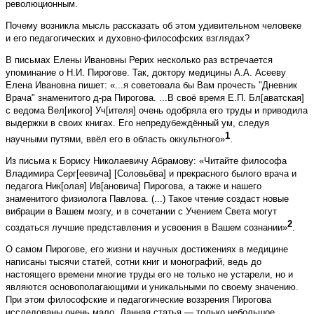
революционным.
Почему возникла мысль рассказать об этом удивительном человеке
и его педагогических и духовно-философских взглядах?
В письмах Елены Ивановны Рерих несколько раз встречается
упоминание о Н.И. Пирогове. Так, доктору медицины А.А. Асееву
Елена Ивановна пишет: «...я советовала бы Вам прочесть "Дневник
Врача" знаменитого д-ра Пирогова. ...В своё время Е.П. Бл[аватская]
с ведома Вел[икого] Уч[ителя] очень одобряла его труды и приводила
выдержки в своих книгах. Его непредубеждённый ум, следуя
1
научными путями, ввёл его в область оккультного»
.
Из письма к Борису Николаевичу Абрамову: «Читайте философа
Владимира Серг[еевича] [Соловьёва] и прекрасного былого врача и
педагога Ник[олая] Ив[ановича] Пирогова, а также и нашего
знаменитого физиолога Павлова. (...) Такое чтение создаст новые
вибрации в Вашем мозгу, и в сочетании с Учением Света могут
2
создаться лучшие представления и усвоения в Вашем сознании»
.
О самом Пирогове, его жизни и научных достижениях в медицине
написаны тысячи статей, сотни книг и монографий, ведь до
настоящего времени многие труды его не только не устарели, но и
являются основополагающими и уникальными по своему значению.
При этом философские и педагогические воззрения Пирогова
исследованы очень мало. Данная статья — только небольшое