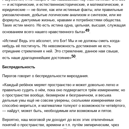
— и исторические, и естественноисторические, и математические, и
юридические — не более, как или истинные факты, или правильные
умозаключения, добытые логическим анализом и синтезом, или же
формулы, диктуемые жизнью, нравами и потребностями общества.
Таких истин много. Но есть истина одна, цельная, высшая, служащая
49
основанием всего нашего нравственного быта»
.
«Истина! Ведь это абсолют, это Бог! Мы и не должны сметь когда-
нибудь её постигнуть. Но невозможность достижения не есть
отрицание стремления к ней. Это стремление, данное нам свыше,
50
есть наше драгоценнейшее достояние»
.
Беспредельность
Пирогов говорит о беспредельности мироздания.
«Каждый ребёнок меряет пространство и может довольно легко и
правильно судить о нём, пока оно подвергается трём измерениям; но
о пространстве вообще, безмерном и безграничном, и весьма
дельные умы ещё не совсем уверены, сколькими измерениями оно
способно мериться, и математики толкуют о возможности четвёртого,
— найдут, может быть, необходимым или возможным и пятое.
Вероятно, наш мозговой ум доходит до всех этих отвлечённых
понятий о пространстве, времени и т.п. путём эмпирическим, чрез