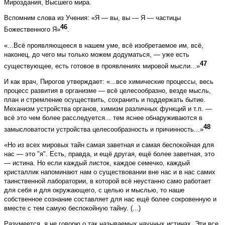
Мироздания, Высшего мира.
Вспомним слова из Учения: «Я — вы, вы — Я — частицы
46
Божественного Я»
.
«...Всё проявляющееся в нашем уме, всё изобретаемое им, всё,
наконец, до чего мы только можем додуматься, — уже есть
47
существующее, есть готовое в проявлениях мировой мысли...»
И как врач, Пирогов утверждает: «...все химические процессы, весь
процесс развития в организме — всё целесообразно, везде мысль,
план и стремление осуществить, сохранить и поддержать бытие.
Механизм устройства органов, химизм различных функций и т.п. —
всё это чем более расследуется... тем яснее обнаруживаются в
48
замысловатости устройства целесообразность и причинность...»
«Но из всех мировых тайн самая заветная и самая беспокойная для
нас — это "я". Есть, правда, и ещё другая, ещё более заветная, это
— истина. Но если каждый листок, каждое семечко, каждый
кристаллик напоминают нам о существовании вне нас и в нас самих
таинственной лаборатории, в которой всё неустанно само работает
для себя и для окружающего, с целью и мыслью, то наше
собственное сознание составляет для нас ещё более сокровенную и
вместе с тем самую беспокойную тайну. (...)
Разумеется, я не говорю о так называемых научных истинах. Эти все