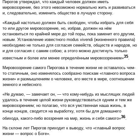
Пирогов утверждал, что каждый человек должен иметь
мировоззрение, без этого невозможно нормально жить и развиваться
и, следовательно, изменить общество в лучшую сторону.
«Каждый настолько должен быть свободен, чтобы избрать для себя
то или другое мировоззрение, но, избрав, должен на нём
остановиться по крайней мере до той поры, пока заменит его другим,
новым. Установление известного modus vivendi (жизненного правила)
необходимо не только для согласия семейств, обществ и народов, но
и для согласия с самим собою; а этого можно достигнуть только
35
известным и более или менее определённым мировоззрением»
.
Мировоззрение самого Пирогова в течение жизни не оставалось чем-
то статичным, оно изменялось сообразно поискам «главного вопроса
жизни» и размышлениям о человеке, его месте в мире, соотношении
земного и небесного.
«Не думаю, — замечает он, — что кому-нибудь из мыслящих людей
удалось в течение целой жизни руководствоваться одним и тем же
мировоззрением; но полагаю, что вся умственная наша жизнь, в
конце концов, сводится на выработку, хотя бы для домашнего
36
обихода, какого-либо воззрения на мир, жизнь и себя самого»
.
На склоне лет Пирогов приходит к выводу, что «главный вопрос
жизни — вопрос о Боге».