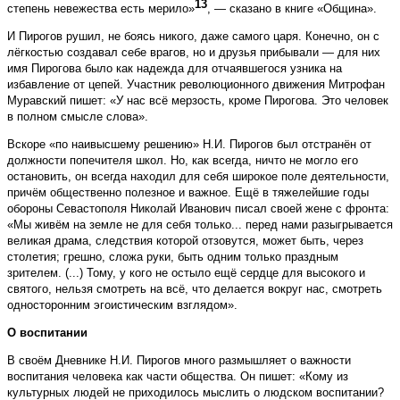
13
степень невежества есть мерило»
, — сказано в книге «Община».
И Пирогов рушил, не боясь никого, даже самого царя. Конечно, он с
лёгкостью создавал себе врагов, но и друзья прибывали — для них
имя Пирогова было как надежда для отчаявшегося узника на
избавление от цепей. Участник революционного движения Митрофан
Муравский пишет: «У нас всё мерзость, кроме Пирогова. Это человек
в полном смысле слова».
Вскоре «по наивысшему решению» Н.И. Пирогов был отстранён от
должности попечителя школ. Но, как всегда, ничто не могло его
остановить, он всегда находил для себя широкое поле деятельности,
причём общественно полезное и важное. Ещё в тяжелейшие годы
обороны Севастополя Николай Иванович писал своей жене с фронта:
«Мы живём на земле не для себя только... перед нами разыгрывается
великая драма, следствия которой отзовутся, может быть, через
столетия; грешно, сложа руки, быть одним только праздным
зрителем. (...) Тому, у кого не остыло ещё сердце для высокого и
святого, нельзя смотреть на всё, что делается вокруг нас, смотреть
односторонним эгоистическим взглядом».
О воспитании
В своём Дневнике Н.И. Пирогов много размышляет о важности
воспитания человека как части общества. Он пишет: «Кому из
культурных людей не приходилось мыслить о людском воспитании?