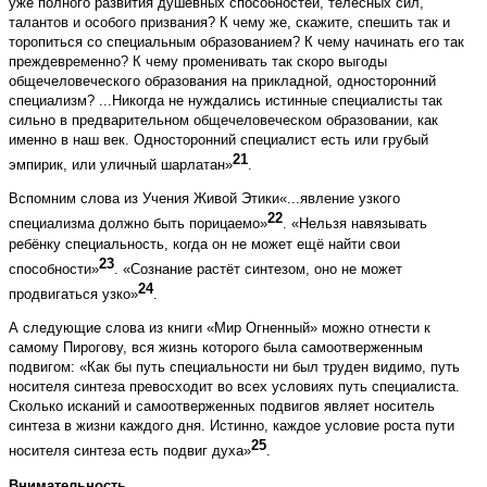
уже полного развития душевных способностей, телесных сил,
талантов и особого призвания? К чему же, скажите, спешить так и
торопиться со специальным образованием? К чему начинать его так
преждевременно? К чему променивать так скоро выгоды
общечеловеческого образования на прикладной, односторонний
специализм? ...Никогда не нуждались истинные специалисты так
сильно в предварительном общечеловеческом образовании, как
именно в наш век. Односторонний специалист есть или грубый
21
эмпирик, или уличный шарлатан»
.
Вспомним слова из Учения Живой Этики«...явление узкого
22
специализма должно быть порицаемо»
. «Нельзя навязывать
ребёнку специальность, когда он не может ещё найти свои
23
способности»
. «Сознание растёт синтезом, оно не может
24
продвигаться узко»
.
А следующие слова из книги «Мир Огненный» можно отнести к
самому Пирогову, вся жизнь которого была самоотверженным
подвигом: «Как бы путь специальности ни был труден видимо, путь
носителя синтеза превосходит во всех условиях путь специалиста.
Сколько исканий и самоотверженных подвигов являет носитель
синтеза в жизни каждого дня. Истинно, каждое условие роста пути
25
носителя синтеза есть подвиг духа»
.
Внимательность