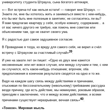
университету студента Штрауха, сына богатого аптекаря,
«— Вот встреча-то! как нельзя кстати! — говорит мне Штраух. —
Знаете ли, мне бы хотелось жить и заниматься вместе с кем-нибудь,
кто бы мог быть мне полезным в занятиях; не согласитесь ли вы?
Я вам предлагаю квартиру у себя, особую комнату, содержание... а
от вас ничего другого не требую, как помочь мне советом или
объяснением там, где не хватит своего ума.
Я с радостью дал самое задушевное согласие.
В Провидение я тогда, ко вреду для самого себя, не верил и счёл
39
встречу с Штраухом за счастливый случай»
.
И уже на закате лет он пишет: «Одно из двух мне кажется
несомненным: или нет вовсе случая, или между случаем и тем, с кем
он случился, есть какое-нибудь отношение; впрочем, оба
предположения в конечном результате сводятся на одно и то же.
Видя на каждом шагу связь между действиями и причинами,
отыскивая по бессознательному (неволь­ному) требованию рассудка
везде причину, где есть действие, мы неминуемо, роковым образом,
приходим к заключению, что и между всеми действиями, и всеми
40
причинами существует неразрывная, вечная связь»
.
«Тонкое». Мировая мысль