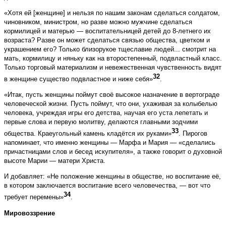
«Хотя ей [женщине] и нельзя по нашим законам сделаться солдатом,
чиновником, министром, но разве можно мужчине сделаться
кормилицей и матерью — воспитательницей детей до 8-летнего их
возраста? Разве он может сделаться связью общества, цветком и
украшением его? Только близорукое тщеславие людей... смотрит на
мать, кормилицу и няньку как на второстепенный, подвластный класс.
Только торговый материализм и невежественная чувственность видят
32
в женщине существо подвластное и ниже себя»
.
«Итак, пусть женщины поймут своё высокое назначение в вертограде
человеческой жизни. Пусть поймут, что они, ухаживая за колыбелью
человека, учреждая игры его детства, научая его уста лепетать и
первые слова и первую молитву, делаются главными зодчими
33
общества. Краеугольный камень кладётся их руками»
. Пирогов
напоминает, что именно женщины — Марфа и Мария — «сделались
причастницами слов и бесед искупителя», а также говорит о духовной
высоте Марии — матери Христа.
И добавляет: «Не положение женщины в обществе, но воспитание её,
в котором заключается воспитание всего человечества, — вот что
34
требует перемены»
.
Мировоззрение