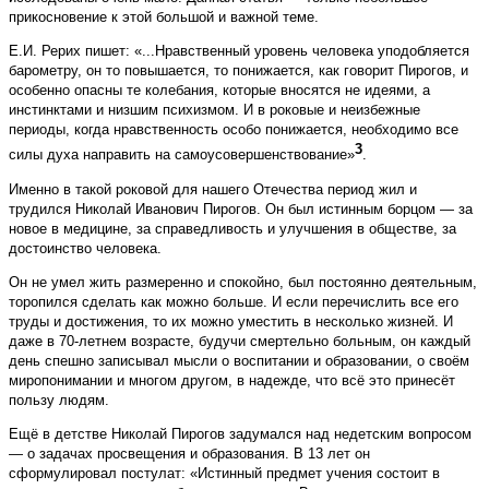
прикосновение к этой большой и важной теме.
Е.И. Рерих пишет: «...Нравственный уровень человека уподобляется
барометру, он то повышается, то понижается, как говорит Пирогов, и
особенно опасны те колебания, которые вносятся не идеями, а
инстинктами и низшим психизмом. И в роковые и неизбежные
периоды, когда нравственность особо понижается, необходимо все
3
силы духа направить на самоусовершенствование»
.
Именно в такой роковой для нашего Отечества период жил и
трудился Николай Иванович Пирогов. Он был истинным борцом — за
новое в медицине, за справедливость и улучшения в обществе, за
достоинство человека.
Он не умел жить размеренно и спокойно, был постоянно деятельным,
торопился сделать как можно больше. И если перечислить все его
труды и достижения, то их можно уместить в несколько жизней. И
даже в 70-летнем возрасте, будучи смертельно больным, он каждый
день спешно записывал мысли о воспитании и образовании, о своём
миропонимании и многом другом, в надежде, что всё это принесёт
пользу людям.
Ещё в детстве Николай Пирогов задумался над недетским вопросом
— о задачах просвещения и образования. В 13 лет он
сформулировал постулат: «Истинный предмет учения состоит в