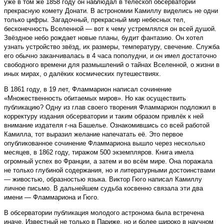
уже в том же 1858 году он наблюдал в телескоп обсерватории
прекрасную комету Донати. В астрономии Камиллу виделись не одни
только цифры. Загадочный, прекрасный мир небесных тел,
бесконечность Вселенной — вот к чему устремлялся он всей душой.
Звёздное небо рождает новые планы, будит фантазию. Он хотел
узнать устройство звёзд, их размеры, температуру, свечение. Служба
его обычно заканчивалась в 4 часа пополудни, и он имел достаточно
свободного времени для размышлений о тайнах Вселенной, о жизни в
иных мирах, о далёких космических путешествиях.
В 1861 году, в 19 лет, Фламмарион написал сочинение
«Множественность обитаемых миров». Но как осуществить
публикацию? Одну из глав своего творения Фламмарион подложил в
корректуру издания обсерватории и таким образом привлёк к ней
внимание издателя г-на Башельe. Ознакомившись со всей работой
Камилла, тот выразил желание напечатать её. Это первое
опубликованное сочинение Фламмариона вышло через несколько
месяцев, в 1862 году, тиражом 500 экземпляров. Книга имела
огромный успех во Франции, а затем и во всём мире. Она поражала
не только глубиной содержания, но и литературными достоинствами
— живостью, образностью языка. Виктор Гюго написал Камиллу
личное письмо. В дальнейшем судьба косвенно связала эти два
имени — Фламмариона и Гюго.
В обсерватории публикация молодого астронома была встречена
иначе. Известный не только в Париже, но и более широко в научном