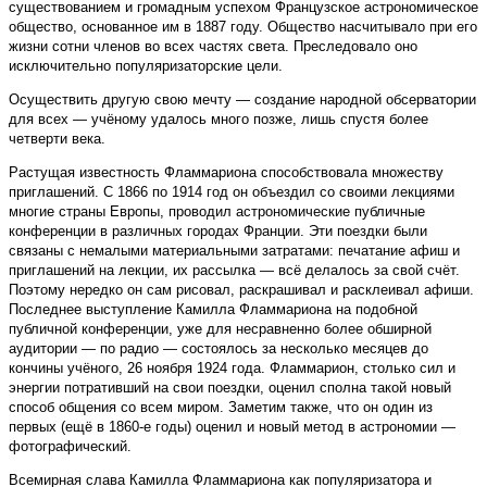
существованием и громадным успехом Французское астрономическое
общество, основанное им в 1887 году. Общество насчитывало при его
жизни сотни членов во всех частях света. Преследовало оно
исключительно популяризаторские цели.
Осуществить другую свою мечту — создание народной обсерватории
для всех — учёному удалось много позже, лишь спустя более
четверти века.
Растущая известность Фламмариона способствовала множеству
приглашений. С 1866 по 1914 год он объездил со своими лекциями
многие страны Европы, проводил астрономические публичные
конференции в различных городах Франции. Эти поездки были
связаны с немалыми материальными затратами: печатание афиш и
приглашений на лекции, их рассылка — всё делалось за свой счёт.
Поэтому нередко он сам рисовал, раскрашивал и расклеивал афиши.
Последнее выступление Камилла Фламмариона на подобной
публичной конференции, уже для несравненно более обширной
аудитории — по радио — состоялось за несколько месяцев до
кончины учёного, 26 ноября 1924 года. Фламмарион, столько сил и
энергии потративший на свои поездки, оценил сполна такой новый
способ общения со всем миром. Заметим также, что он один из
первых (ещё в 1860-е годы) оценил и новый метод в астрономии —
фотографический.
Всемирная слава Камилла Фламмариона как популяризатора и