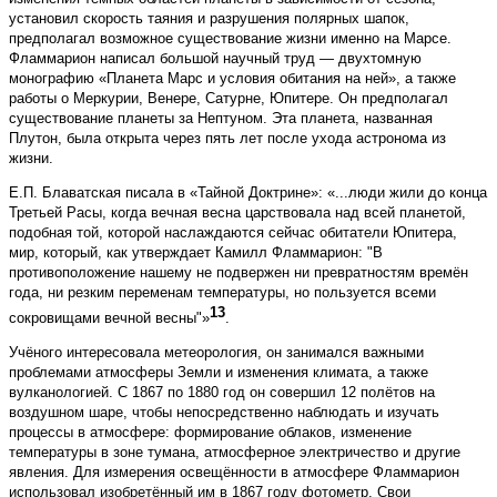
установил скорость таяния и разрушения полярных шапок,
предполагал возможное существование жизни именно на Марсе.
Фламмарион написал большой научный труд — двухтомную
монографию «Планета Марс и условия обитания на ней», а также
работы о Меркурии, Венере, Сатурне, Юпитере. Он предполагал
существование планеты за Нептуном. Эта планета, названная
Плутон, была открыта через пять лет после ухода астронома из
жизни.
Е.П. Блаватская писала в «Тайной Доктрине»: «...люди жили до конца
Третьей Расы, когда вечная весна царствовала над всей планетой,
подобная той, которой наслаждаются сейчас обитатели Юпитера,
мир, который, как утверждает Камилл Фламмарион: "В
противоположение нашему не подвержен ни превратностям времён
года, ни резким переменам температуры, но пользуется всеми
13
сокровищами вечной весны"»
.
Учёного интересовала метеорология, он занимался важными
проблемами атмосферы Земли и изменения климата, а также
вулканологией. С 1867 по 1880 год он совершил 12 полётов на
воздушном шаре, чтобы непосредственно наблюдать и изучать
процессы в атмосфере: формирование облаков, изменение
температуры в зоне тумана, атмосферное электричество и другие
явления. Для измерения освещённости в атмосфере Фламмарион
использовал изобретённый им в 1867 году фотометр. Свои