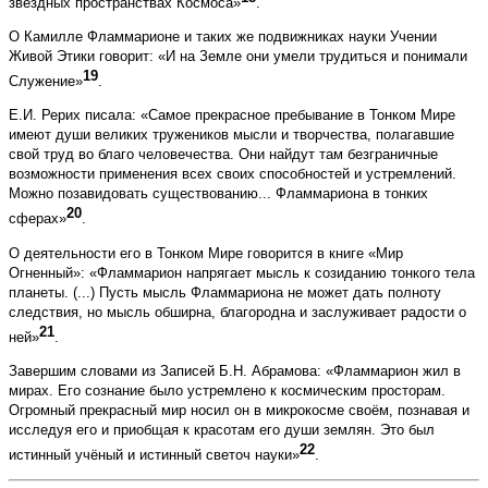
звёздных пространствах Космоса»
.
О Камилле Фламмарионе и таких же подвижниках науки Учении
Живой Этики говорит: «И на Земле они умели трудиться и понимали
19
Служение»
.
Е.И. Рерих писала: «Самое прекрасное пребывание в Тонком Мире
имеют души великих тружеников мысли и творчества, полагавшие
свой труд во благо человечества. Они найдут там безграничные
возможности применения всех своих способностей и устремлений.
Можно позавидовать существованию... Фламмариона в тонких
20
сферах»
.
О деятельности его в Тонком Мире говорится в книге «Мир
Огненный»: «Фламмарион напрягает мысль к созиданию тонкого тела
планеты. (...) Пусть мысль Фламмариона не может дать полноту
следствия, но мысль обширна, благородна и заслуживает радости о
21
ней»
.
Завершим словами из Записей Б.Н. Абрамова: «Фламмарион жил в
мирах. Его сознание было устремлено к космическим просторам.
Огромный прекрасный мир носил он в микрокосме своём, познавая и
исследуя его и приобщая к красотам его души землян. Это был
22
истинный учёный и истинный светоч науки»
.