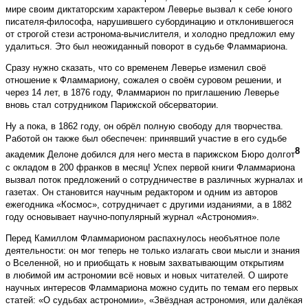
мире своим диктаторским характером Леверье вызвал к себе юного
писателя-философа, нарушившего субординацию и отклонившегося
от строгой стези астронома-вычислителя, и холодно предложил ему
удалиться. Это был неожиданный поворот в судьбе Фламмариона.
Сразу нужно сказать, что со временем Леверье изменил своё
отношение к Фламмариону, сожалея о своём суровом решении, и
через 14 лет, в 1876 году, Фламмарион по приглашению Леверье
вновь стал сотрудником Парижской обсерватории.
Ну а пока, в 1862 году, он обрёл полную свободу для творчества.
Работой он также был обеспечен: принявший участие в его судьбе
8
академик Делоне добился для него места в парижском Бюро долгот
с окладом в 200 франков в месяц! Успех первой книги Фламмариона
вызвал поток предложений о сотрудничестве в различных журналах и
газетах. Он становится научным редактором и одним из авторов
ежегодника «Космос», сотрудничает с другими изданиями, а в 1882
году основывает научно-популярный журнал «Астрономия».
Перед Камиллом Фламмарионом распахнулось необъятное поле
деятельности: он мог теперь не только излагать свои мысли и знания
о Вселенной, но и приобщать к новым захватывающим открытиям
в любимой им астрономии всё новых и новых читателей. О широте
научных интересов Фламмариона можно судить по темам его первых
статей: «О судьбах астрономии», «Звёздная астрономия, или далёкая