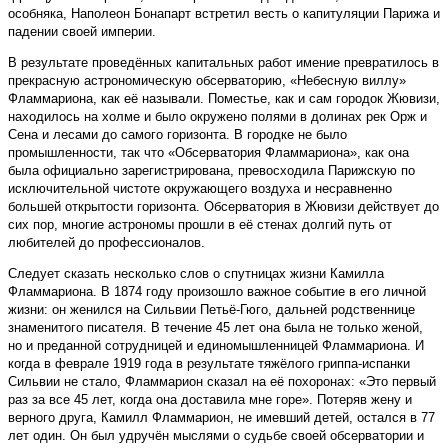
особняка, Наполеон Бонапарт встретил весть о капитуляции Парижа и
падении своей империи.
В результате проведённых капитальных работ имение превратилось в
прекрасную астрономическую обсерваторию, «Небесную виллу»
Фламмариона, как её называли. Поместье, как и сам городок Жювизи,
находилось на холме и было окружено полями в долинах рек Орж и
Сена и лесами до самого горизонта. В городке не было
промышленности, так что «Обсерватория Фламмариона», как она
была официально зарегистрирована, превосходила Парижскую по
исключительной чистоте окружающего воздуха и несравненно
большей открытости горизонта. Обсерватория в Жювизи действует до
сих пор, многие астрономы прошли в её стенах долгий путь от
любителей до профессионалов.
Следует сказать несколько слов о спутницах жизни Камилла
Фламмариона. В 1874 году произошло важное событие в его личной
жизни: он женился на Сильвии Петьё-Гюго, дальней родственнице
знаменитого писателя. В течение 45 лет она была не только женой,
но и преданной сотрудницей и единомышленницей Фламмариона. И
когда в феврале 1919 го­да в результате тяжёлого гриппа-испанки
Сильвии не стало, Фламмарион сказал на её похоронах: «Это первый
раз за все 45 лет, когда она доставила мне горе». Потеряв жену и
верного друга, Камилл Фламмарион, не имевший детей, остался в 77
лет один. Он был удручён мыслями о судьбе своей обсерватории и