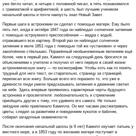
уже бегло читал, в четыре с половиной писал, в пять познакомился
с грамматикой и арифметикой, в шесть был лучшим учеником
начальной школы и почти наизусть знал Новый Завет.
Первые шаги в астрономии он сделал с помощью матери. Ему было
пять лет, когда в октябре 1847 го­да он наблюдал солнечное затмение
с помощью остроумного приспособления — ведра с водой,
отражавшего всю картину. Второй раз он наблюдал солнечное
затмение в июле 1851 года с помощью той же «установки» и через
закопчённое стёклышко. Поражённый необыкновенным явлением ещё
более, чем в первый раз, Камилл на следующий день бросился за
объяснениями к учителю и получил от него первую в своей жизни
астрономическую книгу — по космографии. Чтобы хоть как-то понять
трудный для него текст, он старательно, страницу за страницей,
переписал всю книгу. Больше всего его поразило то, что уже в
древности люди умели предсказывать затмения и движение светил
на небе. Здесь впервые проявились характерные черты будущего
астронома и просветителя: любознательность и стремление
приобщить других к тому, что удивило его самого. Не только
звёздное небо привлекало Камилла. Он мог часами рассматривать
цветы, следил за развитием и поведением куколок и бабочек,
собирал загадочные окаменелости.
После окончания начальной школы (в 9 лет) Камилл изучает латынь у
местного кюре, а в 1853 году по желанию матери поступает в