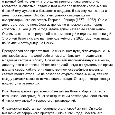
огромной библиотеки — этого единственного накопленного им
богатства. К счастью, рядом с ним оказался человек чрезвычайно
близкий ему духовно и беззаветно преданный как ему лично, так и
делу просвещения. Это была его давняя сотрудница по
обсерватории, его секретарь Габриэль Ренодо (1877 – 1962). Она с
детства страстно полюбила астрономию и преклонялась перед
«мэтром». В конце 1919 года Фламмарион назвал её своей женой.
Она была столь же преданной его помощницей и единомышленницей.
Это о ней было сказано на панихиде учёного в 1925 году: «спутница
на Земле и сотрудница на Небе».
Преодолевая все препятствия на жизненном пути, Фламмарион с 14
лет зарабатывал на хлеб себе и помогал близким — родителям,
младшим сёстрам и брату. Все отмечали необыкновенную мягкость,
доброту этого человека. Известен случай, когда он длительное время
писал в своём кабинете на единственном освещённом дневным
светом уголке стола, но не позволял открыть ставень окна, так как
между рамами какая-то птичка свила гнездо. Он ждал, когда птенцы
подрастут и разлетятся.
Имя Фламмариона присвоено объектам на Луне и Марсе. В честь
него назван астероид. Многие открытые им астероиды носят имена
близких ему людей и героев его произведений.
Фламмарион работал до последнего дня своей жизни. Он ушёл
внезапно от сердечного приступа 3 июня 1925 года. Местом его