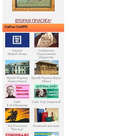
ВТОРАЯ ПРИСЯГА*
Сайты СибРО
Учение
Сибирское
Живой Этики
Рериховское
Общество
Музей Рериха
Музей Рериха Верх-
Новосибирск
Уймон
Сайт
Сайт Н.Д.Спириной
Б.Н.Абрамова
ИЦ Россазия
Книжный магазин
"Восход"