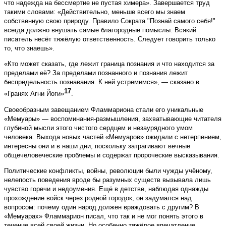
что надежда на бессмертие не пустая химера». Завершается труд
такими словами: «Действительно, меньше всего мы знаем
собственную свою природу. Правило Сократа "Познай самого себя!"
всегда должно внушать самые благородные помыслы. Всякий
писатель несёт тяжёлую ответственность. Следует говорить только
то, что знаешь».
«Кто может сказать, где лежит граница познания и что находится за
пределами её? За пределами познанного и познания лежит
беспредельность познавания. К ней устремимся», — сказано в
17
«Гранях Агни Йоги»
.
Своеобразным завещанием Фламмариона стали его уникальные
«Мемуары» — воспоминания-размышления, захватывающие читателя
глубиной мысли этого чистого сердцем и незаурядного умом
человека. Выхода новых частей «Мемуаров» ожидали с нетерпением,
интересны они и в наши дни, поскольку затрагивают вечные
общечеловеческие проблемы и содержат пророческие высказывания.
Политические конфликты, войны, революции были чужды учёному,
нелепость поведения вроде бы разумных существ вызывала лишь
чувство горечи и недоумения. Ещё в детстве, наблюдая однажды
прохождение войск через родной городок, он задумался над
вопросом: почему один народ должен враждовать с другим? В
«Мемуарах» Фламмарион писал, что так и не мог понять этого в
течение всей своей жизни. Но особенно тяжёлое впечатление