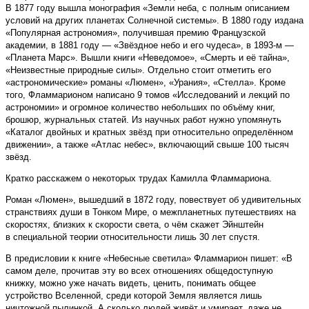
В 1877 году вышла монография «Земли неба, с полным описанием
условий на других планетах Солнечной системы». В 1880 году издана
«Популярная астрономия», получившая премию Французской
академии, в 1881 году — «Звёздное небо и его чудеса», в 1893-м —
«Планета Марс». Вышли книги «Неведомое», «Смерть и её тайна»,
«Неизвестные природные силы». Отдельно стоит отметить его
«астрономические» романы «Люмен», «Урания», «Стелла». Кроме
того, Фламмарионом написано 9 томов «Исследований и лекций по
астрономии» и огромное количество небольших по объёму книг,
брошюр, журнальных статей. Из научных работ нужно упомянуть
«Каталог двойных и кратных звёзд при относительно определённом
движении», а также «Атлас небес», включающий свыше 100 тысяч
звёзд.
Кратко расскажем о некоторых трудах Камилла Фламмариона.
Роман «Люмен», вышедший в 1872 году, повествует об удивительных
странствиях души в Тонком Мире, о межпланетных путешествиях на
скоростях, близких к скорости света, о чём скажет Эйнштейн
в специальной теории относительности лишь 30 лет спустя.
В предисловии к книге «Небесные светила» Фламмарион пишет: «В
самом деле, прочитав эту во всех отношениях общедоступную
книжку, можно уже начать видеть, ценить, понимать общее
устройство Вселенной, среди которой Земля является лишь
ничтожной пылинкой. А сколько людей живёт и умирает, даже не