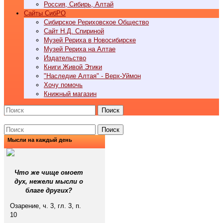
Россия, Сибирь, Алтай
Cайты СибРО
Сибирское Рериховское Общество
Сайт Н.Д. Спириной
Музей Рериха в Новосибирске
Музей Рериха на Алтае
Издательство
Книги Живой Этики
"Наследие Алтая" - Верх-Уймон
Хочу помочь
Книжный магазин
Поиск
Поиск
Мысли на каждый день
Что же чище омоет
дух, нежели мысли о
благе других?
Озарение, ч. 3, гл. 3, п.
10