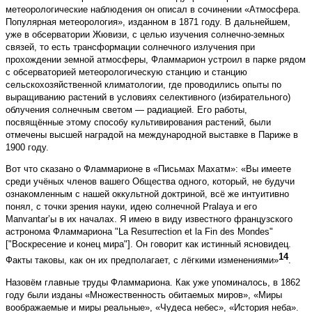
метеорологические наблюдения он описал в сочинении «Атмосфера.
Популярная метеорология», изданном в 1871 году. В дальнейшем,
уже в обсерватории Жювизи, с целью изучения солнечно-земных
связей, то есть трансформации солнечного излучения при
прохождении земной атмосферы, Фламмарион устроил в парке рядом
с обсерваторией метеорологическую станцию и станцию
сельскохозяйственной климатологии, где проводились опыты по
выращиванию растений в условиях селективного (избирательного)
облучения солнечным светом — радиацией. Его работы,
посвящённые этому способу культивирования растений, были
отмечены высшей наградой на международной выставке в Париже в
1900 году.
Вот что сказано о Фламмарионе в «Письмах Махатм»: «Вы имеете
среди учёных членов вашего Общества одного, который, не будучи
ознакомленным с нашей оккультной доктриной, всё же интуитивно
понял, с точки зрения науки, идею солнечной Pralaya и его
Manvantar’ы в их началах. Я имею в виду известного французского
астронома Фламмариона "La Resurrection et la Fin des Mondes"
["Воскресение и конец мира"]. Он говорит как истинный ясновидец.
14
Факты таковы, как он их предполагает, с лёгкими изменениями»
.
Назовём главные труды Фламмариона. Как уже упоминалось, в 1862
году были изданы «Множественность обитаемых миров», «Миры
воображаемые и миры реальные», «Чудеса небес», «История неба».