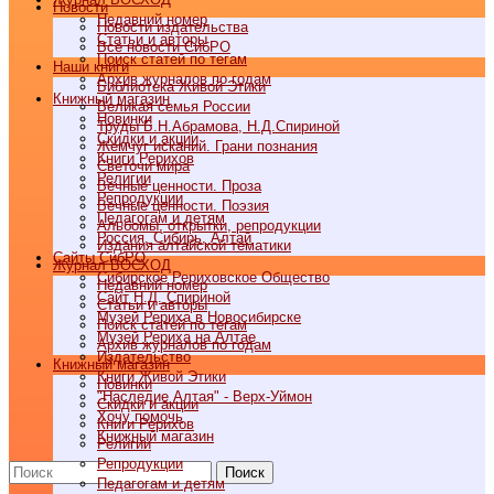
Новости
Недавний номер
Новости издательства
Статьи и авторы
Все новости СибРО
Поиск статей по тегам
Наши книги
Архив журналов по годам
Библиотека Живой Этики
Книжный магазин
Великая семья России
Новинки
Труды Б.Н.Абрамова, Н.Д.Спириной
Скидки и акции
Жемчуг исканий. Грани познания
Книги Рерихов
Светочи мира
Религии
Вечные ценности. Проза
Репродукции
Вечные ценности. Поэзия
Педагогам и детям
Альбомы, открытки, репродукции
Россия, Сибирь, Алтай
Издания алтайской тематики
Cайты СибРО
Журнал ВОСХОД
Сибирское Рериховское Общество
Недавний номер
Сайт Н.Д. Спириной
Статьи и авторы
Музей Рериха в Новосибирске
Поиск статей по тегам
Музей Рериха на Алтае
Архив журналов по годам
Издательство
Книжный магазин
Книги Живой Этики
Новинки
"Наследие Алтая" - Верх-Уймон
Скидки и акции
Хочу помочь
Книги Рерихов
Книжный магазин
Религии
Репродукции
Поиск
Педагогам и детям