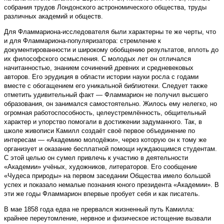
собрания трудов Лондонского астрономического общества, труды
различных академий и обществ.
Для Фламмариона-исследователя были характерны те же черты, что
и для Фламмариона-популяризатора: стремление к
документированности и широкому обобщению результатов, вплоть до
их философского осмысления. С молодых лет он отличался
начитанностью, знанием сочинений древних и средневековых
авторов. Его эрудиция в области истории науки росла с годами
вместе с обогащением его уникальной библиотеки. Следует также
отметить удивительный факт — Фламмарион не получил высшего
образования, он занимался самостоятельно. Жилось ему нелегко, но
огромная работоспособность, целеустремлённость, общительный
характер и упорство помогали в достижении задуманного. Так, в
школе живописи Камилл создаёт своё первое объединение по
интересам — «Академию молодёжи», через которую он к тому же
организует и оказание бесплатной помощи нуждающимся студентам.
С этой целью он сумел привлечь к участию в деятельности
«Академии» учёных, художников, литераторов. Его сообщение
«Чудеса природы» на первом заседании Общества имело большой
успех и показало немалые познания юного президента «Академии». В
эти же годы Фламмарион впервые пробует себя и как писатель.
В мае 1858 года едва не прервался жизненный путь Камилла:
крайнее переутомление, нервное и физическое истощение вызвали