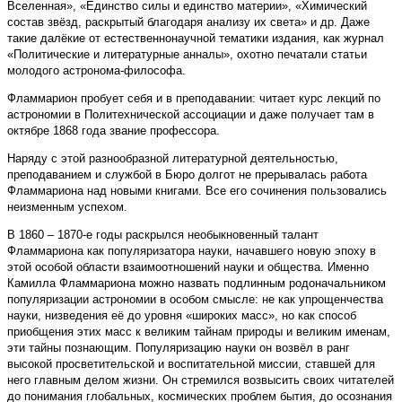
Вселенная», «Единство силы и единство материи», «Химический
состав звёзд, раскрытый благодаря анализу их света» и др. Даже
такие далёкие от естественнонаучной тематики издания, как журнал
«Политические и литературные анналы», охотно печатали статьи
молодого астронома-философа.
Фламмарион пробует себя и в преподавании: читает курс лекций по
астрономии в Политехнической ассоциации и даже получает там в
октябре 1868 года звание профессора.
Наряду с этой разнообразной литературной деятельностью,
преподаванием и службой в Бюро долгот не прерывалась работа
Фламмариона над новыми книгами. Все его сочинения пользовались
неизменным успехом.
В 1860 – 1870-е годы раскрылся необыкновенный талант
Фламмариона как популяризатора науки, начавшего новую эпоху в
этой особой области взаимоотношений науки и общества. Именно
Камилла Фламмариона можно назвать подлинным родоначальником
популяризации астрономии в особом смысле: не как упрощенчества
науки, низведения её до уровня «широких масс», но как способ
приобщения этих масс к великим тайнам природы и великим именам,
эти тайны познающим. Популяризацию науки он возвёл в ранг
высокой просветительской и воспитательной миссии, ставшей для
него главным делом жизни. Он стремился возвысить своих читателей
до понимания глобальных, космических проблем бытия, до осознания