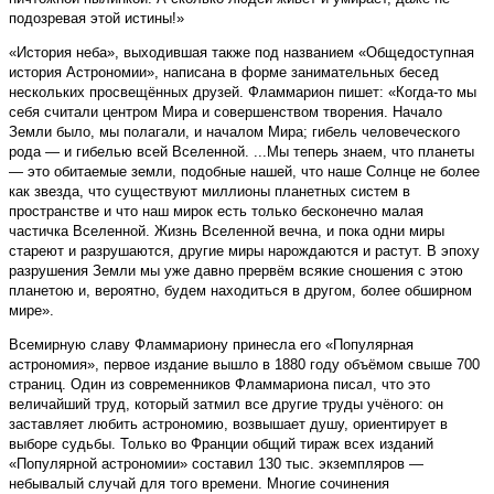
подозревая этой истины!»
«История неба», выходившая также под названием «Общедоступная
история Астрономии», написана в форме занимательных бесед
нескольких просвещённых друзей. Фламмарион пишет: «Когда-то мы
себя считали центром Мира и совершенством творения. Начало
Земли было, мы полагали, и началом Мира; гибель человеческого
рода — и гибелью всей Вселенной. ...Мы теперь знаем, что планеты
— это обитаемые земли, подобные нашей, что наше Солнце не более
как звезда, что существуют миллионы планетных систем в
пространстве и что наш мирок есть только бесконечно малая
частичка Вселенной. Жизнь Вселенной вечна, и пока одни миры
стареют и разрушаются, другие миры нарождаются и растут. В эпоху
разрушения Земли мы уже давно прервём всякие сношения с этою
планетою и, вероятно, будем находиться в другом, более обширном
мире».
Всемирную славу Фламмариону принесла его «Популярная
астрономия», первое издание вышло в 1880 году объёмом свыше 700
страниц. Один из современников Фламмариона писал, что это
величайший труд, который затмил все другие труды учёного: он
заставляет любить астрономию, возвышает душу, ориентирует в
выборе судьбы. Только во Франции общий тираж всех изданий
«Популярной астрономии» составил 130 тыс. экземпляров —
небывалый случай для того времени. Многие сочинения