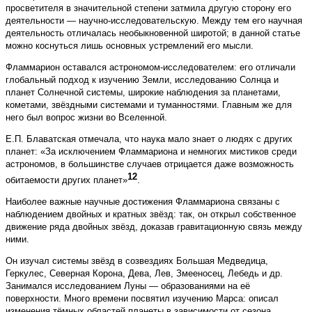
просветителя в значительной степени затмила другую сторону его
деятельности — научно-исследовательскую. Между тем его научная
деятельность отличалась необыкновенной широтой; в данной статье
можно коснуться лишь основных устремлений его мысли.
Фламмарион оставался астрономом-исследователем: его отличали
глобальный подход к изучению Земли, исследованию Солнца и
планет Солнечной системы, широкие наблюдения за планетами,
кометами, звёздными системами и туманностями. Главным же для
него был вопрос жизни во Вселенной.
Е.П. Блаватская отмечала, что наука мало знает о людях с других
планет: «За исключением Фламмариона и немногих мистиков среди
астрономов, в большинстве случаев отрицается даже возможность
12
обитаемости других планет»
.
Наиболее важные научные достижения Фламмариона связаны с
наблюдением двойных и кратных звёзд: так, он открыл собственное
движение ряда двойных звёзд, доказав гравитационную связь между
ними.
Он изучал системы звёзд в созвездиях Большая Медведица,
Геркулес, Северная Корона, Дева, Лев, Змееносец, Лебедь и др.
Занимался исследованием Луны — образованиями на её
поверхности. Много времени посвятил изучению Марса: описал
изменения тёмных областей планеты в зависимости от сезона,