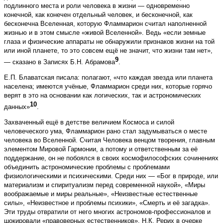
подлинного места и роли человека в жизни — одновременно
конечной, как конечен отдельный человек, и бесконечной, как
бесконечна Вселенная, которую Фламмарион считал наполненной
жизнью и в этом смысле «живой Вселенной». Ведь «если земные
глаза и физические аппараты не обнаружили признаков жизни на той
или иной планете, то это совсем ещё не значит, что жизни там нет»,
9
— сказано в Записях Б.Н. Абрамова
.
Е.П. Блаватская писала: полагают, «что каждая звезда или планета
населена; имеются учёные, Фламмарион среди них, которые горячо
верят в это на основании как логических, так и астрономических
10
данных»
.
Захваченный ещё в детстве величием Космоса и силой
человеческого ума, Фламмарион рано стал задумываться о месте
человека во Вселенной. Считая Человека венцом творения, главным
элементом Мировой Гармонии, а потому и ответственным за её
поддержание, он не побоялся в своих космофилософских сочинениях
объединить астрономические проблемы с проблемами
физиологическими и психическими. Среди них — «Бог в природе, или
материализм и спиритуализм перед современной наукой», «Миры
воображаемые и миры реальные», «Неизвестные естественные
силы», «Неизвестное и проблемы психики», «Смерть и её загадка».
Эти труды отвратили от него многих астрономов-профессионалов и
шокировали «правоверных естественников». Н.К. Рерих в очерке