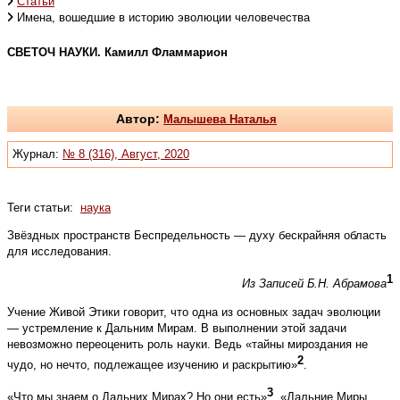
Статьи
Имена, вошедшие в историю эволюции человечества
СВЕТОЧ НАУКИ. Камилл Фламмарион
Автор:
Малышева Наталья
Журнал:
№ 8 (316), Август, 2020
Теги статьи:
наука
Звёздных пространств Беспредельность — духу бескрайняя область
для исследования.
1
Из Записей Б.Н. Абрамова
Учение Живой Этики говорит, что одна из основных задач эволюции
— устремление к Дальним Мирам. В выполнении этой задачи
невозможно переоценить роль науки. Ведь «тайны мироздания не
2
чудо, но нечто, подлежащее изучению и раскрытию»
.
3
«Что мы знаем о Дальних Мирах? Но они есть»
. «Дальние Миры