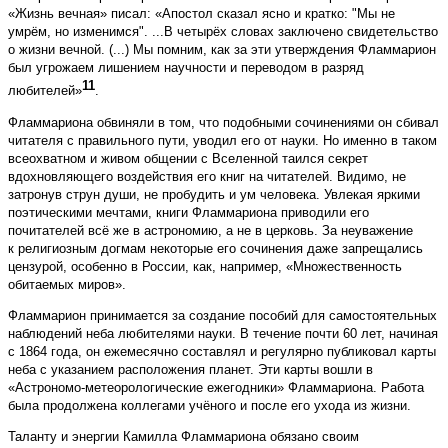
«Жизнь вечная» писал: «Апостол сказал ясно и кратко: "Мы не
умрём, но изменимся". ...В четырёх словах заключено свидетельство
о жизни вечной. (...) Мы помним, как за эти утверждения Фламмарион
был угрожаем лишением научности и переводом в разряд
11
любителей»
.
Фламмариона обвиняли в том, что подобными сочинениями он сбивал
читателя с правильного пути, уводил его от науки. Но именно в таком
всеохватном и живом общении с Вселенной таился секрет
вдохновляющего воздействия его книг на читателей. Видимо, не
затронув струн души, не пробудить и ум человека. Увлекая яркими
поэтическими мечтами, книги Фламмариона приводили его
почитателей всё же в астрономию, а не в церковь. За неуважение
к религиозным догмам некоторые его сочинения даже запрещались
цензурой, особенно в России, как, например, «Множественность
обитаемых миров».
Фламмарион принимается за создание пособий для самостоятельных
наблюдений неба любителями науки. В течение почти 60 лет, начиная
с 1864 года, он ежемесячно составлял и регулярно публиковал карты
неба с указанием расположения планет. Эти карты вошли в
«Астрономо-метеорологические ежегодники» Фламмариона. Работа
была продолжена коллегами учёного и после его ухода из жизни.
Таланту и энергии Камилла Фламмариона обязано своим