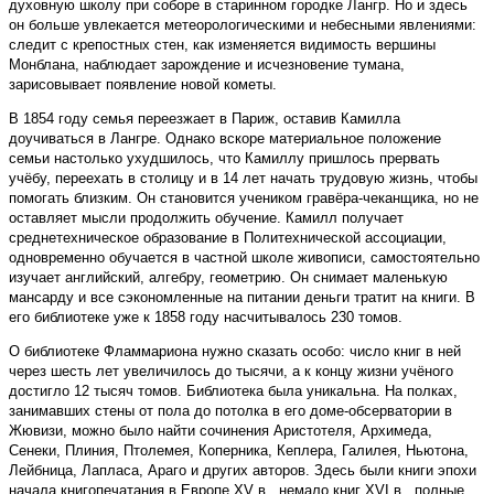
духовную школу при соборе в старинном городке Лангр. Но и здесь
он больше увлекается метеорологическими и небесными явлениями:
следит с крепостных стен, как изменяется видимость вершины
Монблана, наблюдает зарождение и исчезновение тумана,
зарисовывает появление новой кометы.
В 1854 году семья переезжает в Париж, оставив Камилла
доучиваться в Лангре. Однако вскоре материальное положение
семьи настолько ухудшилось, что Камиллу пришлось прервать
учёбу, переехать в столицу и в 14 лет начать трудовую жизнь, чтобы
помогать близким. Он становится учеником гравёра-чеканщика, но не
оставляет мысли продолжить обучение. Камилл получает
среднетехническое образование в Политехнической ассоциации,
одновременно обучается в частной школе живописи, самостоятельно
изучает английский, алгебру, геометрию. Он снимает маленькую
мансарду и все сэкономленные на питании деньги тратит на книги. В
его библиотеке уже к 1858 году насчитывалось 230 томов.
О библиотеке Фламмариона нужно сказать особо: число книг в ней
через шесть лет увеличилось до тысячи, а к концу жизни учёного
достигло 12 тысяч томов. Библиотека была уникальна. На полках,
занимавших стены от пола до потолка в его доме-обсерватории в
Жювизи, можно было найти сочинения Аристотеля, Архимеда,
Сенеки, Плиния, Птолемея, Коперника, Кеплера, Галилея, Ньютона,
Лейбница, Лапласа, Араго и других авторов. Здесь были книги эпохи
начала книгопечатания в Европе XV в., немало книг XVI в., полные