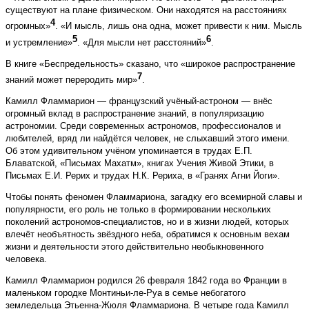
существуют на плане физическом. Они находятся на расстояниях
4
огромных»
. «И мысль, лишь она одна, может привести к ним. Мысль
5
6
и устремление»
. «Для мысли нет расстояний»
.
В книге «Беспредельность» сказано, что «широкое распространение
7
знаний может переродить мир»
.
Камилл Фламмарион — французский учёный-астроном — внёс
огромный вклад в распространение знаний, в популяризацию
астрономии. Среди современных астрономов, профессионалов и
любителей, вряд ли найдётся человек, не слыхавший этого имени.
Об этом удивительном учёном упоминается в трудах Е.П.
Блаватской, «Письмах Махатм», книгах Учения Живой Этики, в
Письмах Е.И. Рерих и трудах Н.К. Рериха, в «Гранях Агни Йоги».
Чтобы понять феномен Фламмариона, загадку его всемирной славы и
популярности, его роль не только в формировании нескольких
поколений астрономов-специалистов, но и в жизни людей, которых
влечёт необъятность звёздного неба, обратимся к основным вехам
жизни и деятельности этого действительно необыкновенного
человека.
Камилл Фламмарион родился 26 февраля 1842 го­да во Франции в
маленьком городке Монтиньи-ле-Руа в семье небогатого
земледельца Этьенна-Жюля Фламмариона. В четыре года Камилл