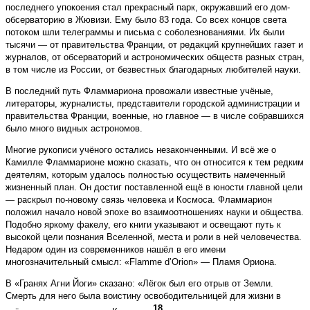
последнего упокоения стал прекрасный парк, окружавший его дом-
обсерваторию в Жювизи. Ему было 83 года. Со всех концов света
потоком шли телеграммы и письма с соболезнованиями. Их были
тысячи — от правительства Франции, от редакций крупнейших газет и
журналов, от обсерваторий и астрономических обществ разных стран,
в том числе из России, от безвестных благодарных любителей науки.
В последний путь Фламмариона провожали известные учёные,
литераторы, журналисты, представители городской администрации и
правительства Франции, военные, но главное — в числе собравшихся
было много видных астрономов.
Многие рукописи учёного остались незаконченными. И всё же о
Камилле Фламмарионе можно сказать, что он относится к тем редким
деятелям, которым удалось полностью осуществить намеченный
жизненный план. Он достиг поставленной ещё в юности главной цели
— раскрыл по-новому связь человека и Космоса. Фламмарион
положил начало новой эпохе во взаимоотношениях науки и общества.
Подобно яркому факелу, его книги указывают и освещают путь к
высокой цели познания Вселенной, места и роли в ней человечества.
Недаром один из современников нашёл в его имени
многозначительный смысл: «Flamme d’Orion» — Пламя Ориона.
В «Гранях Агни Йоги» сказано: «Лёгок был его отрыв от Земли.
Смерть для него была воистину освободительницей для жизни в
18