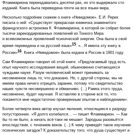
Фламмариона переиздавались десятки раз, но это выдержало сто
изданий. Книга была переведена почти на все языки мира.
Несколько подробнее скажем о книге «Неведомое». Е.И. Рерих
писала о ней: «Существует прекрасная книжечка знаменитого
французского астронома К. Фламмариона, в которой он собрал более
тысячи зарекордированных появлений из Тонкого Мира
и всевозможных проявлений психической энергии. Она была в своё
15
время переведена и на русский язык»
. «...Я имела эту книгу в
16
России»
. Книга «Неведомое» была издана в России в 1901 году.
Сам Фламмарион говорил об этой книге: «Предлагаемый труд есть
опыт научного исследования вещей, обыкновенно считающихся
чуждыми науке. Разум человеческий может принимать за
несомненное лишь то, что доказано. Но, с другой стороны, мы не
имеем права ничего отрицать заранее, потому что свидетельство
наших чувств несовершенно и обманчиво. (...) Рамка этого труда,
несомненно, будет научная. Я оставляю в стороне всё то, что
покажется мне недостаточно проверенным опытом и наблюдением».
Более четверти века автор изучал явления, относящиеся к разряду
потусторонних. «Я долго колебался... — пишет Фламмарион. — Как
бы то ни было, а начать всё-таки не мешает. Зародыш разовьётся
впоследствии, с течением веков. (...) К чему приведёт такое изучение
психических загадок? К доказательству того, что душа существует и