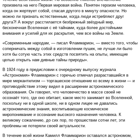
произвела на него Первая мировая война. Понятен героизм человека,
когда он жертвует собой, спасая другого в минуту опасности. Но
можно ли признать естественным, когда люди истребляют друг
друга?! А вокруг расстилается безбрежный звёздный мир,
бесконечная Вселенная с её тайнами, куда более достойными
внимания и усилий для их раскрытия, чем все войны на Земле.
«Современным народам, — писал Фламмарион, — вместо того, чтобы
соперничать между собой в изготовлении пушек, не лучше ли было
хотя бы сотую часть этих средств посвятить на опыты, имеющие
целью открыть нам дивные тайны природы».
В 1924 году в предисловии к очередному выпуску журнала
«Астрономия» Фламмарион с горечью отмечал разраставшийся в
мире меркантилизм — торгашеское отношение ко всему в жизни — и
противодействие этому видел в расширении астрономического
образования. Он говорил, что человечество в массе своей не
осознаёт того, где оно обитает, какое место занимает во Вселенной,
поскольку ни в одной школе, ни в одном лицее не давались
астрономические знания, воспитывающие космическое
миропонимание и осознание высокого назначения человека. К
великому сожалению, до сих пор, по прошествии сотни лет, эти
проблемы не потеряли своей актуальности.
В течение всей жизни Камилл Фламмарион оставался астрономом,