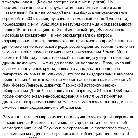
тяжёлую болезнь (Камилл потерял сознание в церкви). Но
неожиданно именно этот случай стал переломным в его жизни.
Навестивший Камилла молодой врач г-н Фурнье заинтересовался
огромной, в 500 страниц, рукописью, лежавшей возле больного, и,
побеседовав с ним, убедился в незаурядности ума и образованности
своего 16-летнего пациента. Это был первый труд Фламмариона —
«Всеобщая космогония»; в нём рассматривались вопросы
формирования планет, физическая история мира со времён задолго
до появления человеческого рода, революционные теории изменения
земного шара и научное объяснение происхождения Земли. Много
позже, в 1886 году, книга в переработанном виде увидела свет под
другим названием — «Мир до появления человека». Врач, имевший
знакомства в учёных кругах, нашёл тогда единственно верное
лекарство: он объявил больному, что после выздоровления его готов
принять в свой штат в качестве ученика-астронома сам знаменитый
Жан Жозеф Леверье, директор Парижской астрономической
обсерватории. Дело быстро пошло на поправку, и 24 июня 1858 года
после краткого экзамена-собеседования Камилл был принят на
должность астронома-вычислителя с весьма значительным для него
ежемесячным содержанием в 50 франков.
Работа в штате всемирно известного научного учреждения окрылила
Фламмариона. Казалось, начинают осуществляться его мечты об
исследованиях неба! Служба в обсерватории не составляла труда,
вычисления координат звёзд с помощью таблиц давались легко. И