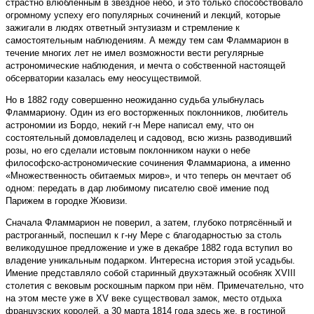
страстно влюблённым в звёздное небо, и это только способствовало
огромному успеху его популярных сочинений и лекций, которые
зажигали в людях ответный энтузиазм и стремление к
самостоятельным наблюдениям. А между тем сам Фламмарион в
течение многих лет не имел возможности вести регулярные
астрономические наблюдения, и мечта о собственной настоящей
обсерватории казалась ему неосуществимой.
Но в 1882 году совершенно неожиданно судьба улыбнулась
Фламмариону. Один из его восторженных поклонников, любитель
астрономии из Бордо, некий г-н Мере написал ему, что он
состоятельный домовладелец и садовод, всю жизнь разводивший
розы, но его сделали истовым поклонником науки о небе
философско-астрономические сочинения Фламмариона, а именно
«Множественность обитаемых ми­ров», и что теперь он мечтает об
одном: передать в дар любимому писателю своё имение под
Парижем в городке Жювизи.
Сначала Фламмарион не поверил, а затем, глубоко потрясённый и
растроганный, поспешил к г-ну Мере с благодарностью за столь
великодушное предложение и уже в декабре 1882 года вступил во
владение уникальным подарком. Интересна история этой усадьбы.
Имение представляло собой старинный двухэтажный особняк XVIII
столетия с вековым роскошным парком при нём. Примечательно, что
на этом месте уже в XV веке существовал замок, место отдыха
французских королей, а 30 марта 1814 года здесь же, в гостиной