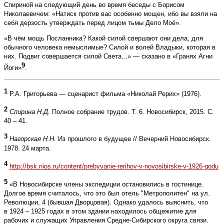
Спириной на следующий день во время беседы с Борисом
Николаевичем: «Натиск против вас особенно мощен, ибо вы взяли на
себя дерзость утверждать перед лицом тьмы Дело Моё».
«В чём мощь Посланника? Какой силой свершают они дела, для
обычного человека немыслимые? Силой и волей Владыки, которая в
них. Подвиг совершается силой Света...» — сказано в «Гранях Агни
9
Йоги»
.
1
Р.А. Григорьева — сценарист фильма «Николай Рерих» (1976).
2
Спирина Н.Д.
Полное собрание трудов. Т. 6. Новосибирск, 2015. С.
40 – 41.
3
Нагорская Н.Н.
Из прошлого в будущее // Вечерний Новосибирск.
1978. 24 марта.
4
http://bsk.nios.ru/content/prebyvanie-rerihov-v-novosibirske-v-1926-godu
5
«В Новосибирске члены экспедиции остановились в гостинице.
Долгое время считалось, что это был отель "Метрополитен" на ул.
Революции, 4 (бывшая Дворцовая). Однако удалось выяснить, что
в 1924 – 1925 годах в этом здании находилось общежитие для
рабочих и служащих Управления Средне-Сибирского округа связи.