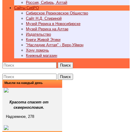
Россия, Сибирь, Алтай
Cайты СибРО
Сибирское Рериховское Общество
Сайт Н.Д. Спириной
Музей Рериха в Новосибирске
Музей Рериха на Алтае
Издательство
Книги Живой Этики
"Наследие Алтая" - Верх-Уймон
Хочу помочь
Книжный магазин
Поиск
Поиск
Мысли на каждый день
Красота спасет от
сквернословия.
Надземное, 278