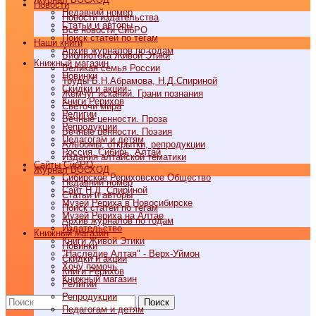
Новости
Недавний номер
Новости издательства
Статьи и авторы
Все новости СибРО
Поиск статей по тегам
Наши книги
Архив журналов по годам
Библиотека Живой Этики
Книжный магазин
Великая семья России
Новинки
Труды Б.Н.Абрамова, Н.Д.Спириной
Скидки и акции
Жемчуг исканий. Грани познания
Книги Рерихов
Светочи мира
Религии
Вечные ценности. Проза
Репродукции
Вечные ценности. Поэзия
Педагогам и детям
Альбомы, открытки, репродукции
Россия, Сибирь, Алтай
Издания алтайской тематики
Cайты СибРО
Журнал ВОСХОД
Сибирское Рериховское Общество
Недавний номер
Сайт Н.Д. Спириной
Статьи и авторы
Музей Рериха в Новосибирске
Поиск статей по тегам
Музей Рериха на Алтае
Архив журналов по годам
Издательство
Книжный магазин
Книги Живой Этики
Новинки
"Наследие Алтая" - Верх-Уймон
Скидки и акции
Хочу помочь
Книги Рерихов
Книжный магазин
Религии
Репродукции
Поиск
Педагогам и детям