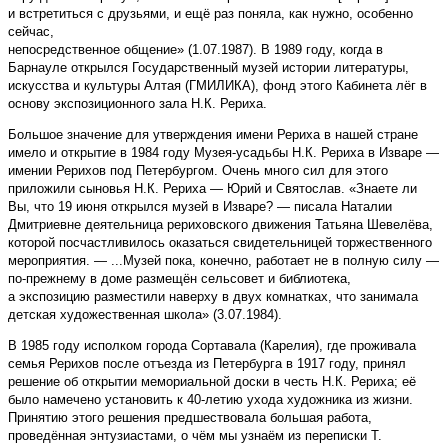
и встретиться с друзьями, и ещё раз поняла, как нужно, особенно
сейчас,
непосредственное общение» (1.07.1987). В 1989 году, когда в
Барнауле открылся Государственный музей истории литературы,
искусства и культуры Алтая (ГМИЛИКА), фонд этого Кабинета лёг в
основу экспозиционного зала Н.К. Рериха.
Большое значение для утверждения имени Рериха в нашей стране
имело и открытие в 1984 году Музея-усадьбы Н.К. Рериха в Изваре —
имении Рерихов под Петербургом. Очень много сил для этого
приложили сыновья Н.К. Рериха — Юрий и Свято­слав. «Знаете ли
Вы, что 19 ию­ня открылся музей в Изваре? — писала Наталии
Дмитриевне деятельница рериховского движения Татьяна Шевелёва,
которой посчастливилось оказаться свидетельницей торжественного
мероприятия. — ...Музей пока, конечно, работает не в полную силу —
по-прежнему в доме размещён сельсовет и библиотека,
а экспозицию разместили наверху в двух комнатках, что занимала
детская художественная школа» (3.07.1984).
В 1985 году исполком города Сортавала (Карелия), где проживала
семья Рерихов после отъезда из Петербурга в 1917 году, принял
решение об открытии мемориальной доски в честь Н.К. Рериха; её
было намечено установить к 40-летию ухода художника из жизни.
Принятию этого решения предшествовала большая работа,
проведённая энтузиастами, о чём мы узнаём из переписки Т.