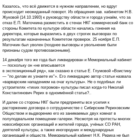
Казалось, что всё движется в нужном направлении, но вдруг
происходит неожиданный поворот. Из обращения зав. кабинетом Н.В.
Жуковой (14.10.1993) к руководству области и города узнаём, что за
отказ Е.П. Маточкина разместить в стенах НКГ коммерческий банк со
стороны Комитета по культуре области начались гонения на
директора, которые выразились в двух строгих выговорах по
результатам назначенных Комитетом проверок. 25 ноября Е.П.
Маточкин был уволен (позднее выговоры и увольнение были
признаны судом противозаконными).
14 декабря того же года был ликвидирован и Мемориальный кабинет
— поскольку он «не вписывается
в экспозиционный ряд», как сказано в статье Е. Глумовой «Воистину
— "по делам их узнаете их"». Его ликвидацию автор статьи назвала
«варварским нападением на очаг культуры». Не о подобных ли
устроителях «тихих погромов» культуры писал когда-то Николай
Константинович Рерих в одноимённой статье?..
И далее со стороны НКГ были предприняты все усилия к
расторжению договора о сотрудничестве с Сибирским Рериховским
Обществом и выдворению его из занимаемых двух комнат в
полуподвальном помещении галереи. Несмотря на протесты многих
новосибирских организаций и жителей города, учёных СО РАН,
деятелей культуры, а также иногородних и международных
организаций и обществ, Мемориальный кабинет Н.К. Рериха не был