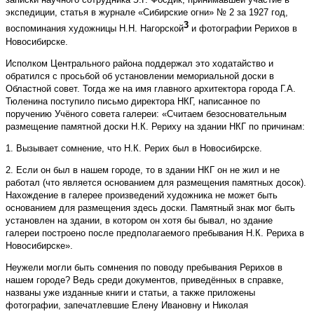
экспедиции, статья в журнале «Сибирские огни» № 2 за 1927 год,
3
воспоминания художницы Н.Н. Нагорской
и фотографии Рерихов в
Новосибирске.
Исполком Центрального района поддержал это ходатайство и
обратился с просьбой об установлении мемориальной доски в
Областной совет. Тогда же на имя главного архитектора города Г.А.
Тюленина поступило письмо директора НКГ, написанное по
поручению Учёного совета галереи: «Считаем безосновательным
размещение памятной доски Н.К. Рериху на здании НКГ по причинам:
1. Вызывает сомнение, что Н.К. Рерих был в Новосибирске.
2. Если он был в нашем городе, то в здании НКГ он не жил и не
работал (что является основанием для размещения памятных досок).
Нахождение в галерее произведений художника не может быть
основанием для размещения здесь доски. Памятный знак мог быть
установлен на здании, в котором он хотя бы бывал, но здание
галереи построено после предполагаемого пребывания Н.К. Рериха в
Новосибирске».
Неужели могли быть сомнения по поводу пребывания Рерихов в
нашем городе? Ведь среди документов, приведённых в справке,
названы уже изданные книги и статьи, а также приложены
фотографии, запечатлевшие Елену Ивановну и Николая