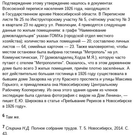
Подтверждение этому утверждению нашлось в документах
Всесоюзной переписи населения 1926 года, находящихся
в Государственном архиве Новосибирской области. В Переписном
листе № 25 по Инструкторскому участку № 5, счётному участку № 3
в квартале 23 по адресу ул. Революции, 4 приводятся следующие
данные по жилым помещениям: в графе "Наименование
домовладельцев" указан ГОМХа (городской отдел местного
хозяйства); количество жилых помещений — 20; составлено личных
листов — 64; семейных карточек — 23. Также маловероятно, чтобы
местом остановки была выбрана гостиница "Метрополь" на ул.
Коммунистическая, 77 (домовладелец Ходза М.Я.), которую часто
путают с отелем "Метрополитен". Оказалось, что в этом деревянном
доме было всего 3 жилых помещения, причём плотно заселённых. А
вот действительно большая гостиница в 1926 году существовала в
бывшем доме Захарова на углу Красного проспекта и улицы Максима
Горького, и принадлежала она Новосибирскому Центральному
Рабочему Кооперативу. Из окна этого здания одним из членов
экспедиции была сделана фотография с видом на Дом Ленина», —
пишет Е.Ю. Широкова
в статье «Пребывание Рерихов в Новосибирске
в 1926 году».
6
Там же.
7
Спирина Н.Д.
Полное собрание трудов. Т. 5. Новосибирск, 2014. С.
43.