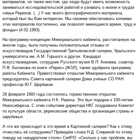
материалов, но также местом, где люди будут иметь возможность
заниматься исследовательской работой и узнавать о жизни и трудах
семьи Рерихов. (...) У нас много фотографического материала,
который был бы Вам интересен. Мы сможем обеспечивать копиями
этих материалов постепенно, как позволят имеющиеся время, труд и
фонды» (4.02.1993).
На программу-концепцию Мемориального кабинета, рассчитанную на
многие годы, были получены положительные отзывы от
искусствоведов Государственной Третьяковской галереи, Уральского
университета им. A.M. Горького и других. Кандидат
искусствоведения, сотрудник Русского музея В.П. Князева, соавтор
П.Ф. Беликова по книге «Рерих» (ЖЗЛ), также одобрила программу
работы Кабинета. Приветствовал открытие Мемориального кабинета
председатель Совета картинной галереи Дома учёных СО РАН
профессор Ю.Г. Щербаков.
28 февраля 1993 года состоялось торжественное открытие
Мемориального кабинета Н.К. Рериха. Это был подарок к 100-летию
Новосибирска. С этим событием директора НКГ поздравили Комитет
по культуре области, рериховские общества и организации страны и
зарубежья.
А что же происходит в это время в Картинной галерее? Как к этому
отнеслись её сотрудники? Приведём слова Н.Д. Спириной по этому
поводу на «квадратном столе» СибРО: «Сколько у нас проблем, вы