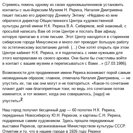
Стремясь помочь одному из своих единомышленников установить
контакты с нью-йоркским Музеем Н. Рериха, Наталия Дмитриевна
пишет письмо его директору Дэниелу Энтину: «Недавно ко мне
обратился директор Общественного Центра художественной
культуры детей имени Н.К. Рериха В.А. Сибиряков, мой знакомый, с
просьбой написать Вам об этом Центре и послать Вам афишу,
которую прилагаю в этом письме. Этот Центр находится в старинном
сибирском городе Минусинске и много лет проводит большую работу
по эстетическому воспитанию детей. (...) Они хотят открыть при этом
Центре кабинет Н.К. Рериха, и я поделилась с ними нужными для
этого материалами из своего архива. Они были бы счастливы войти
в контакт с вашим музеем и переписываться с Вами...» (17.03.1986).
Возможности для продвижения имени Рериха возникают порой самым
неожиданным образом; главное, отмечала Наталия Дмитриевна, — не
упустить их, так как они могут и не повториться. «Какое-то сочетание
планет даёт нам благоприятные токи, но ведь это сочетание потом
изменится, и тот момент, когда оно совершилось, [надо] не
2
упустить»
.
Наш город получил бесценный дар — 60 полотен Н.К. Рериха,
переданных Новосибирску Ю.Н. Рерихом, и картины С.Н. Рериха,
подаренные самим художником. Здесь прошли передвижные
выставки Рерихов, организованные Министерством культуры СССР.
Отметим и то, что в нашем городе в 1926 году Рерихи