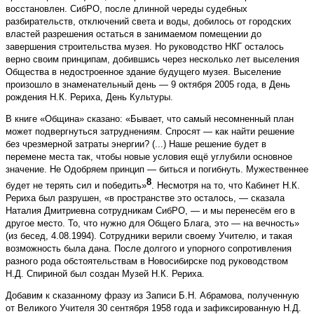
восстановлен. СибРО, после длинной череды судебных
разбирательств, отключений света и воды, добилось от городских
властей разрешения остаться в занимаемом помещении до
завершения строительства музея. Но руководство НКГ осталось
верно своим принципам, добившись через несколько лет выселения
Общества в недостроенное здание будущего музея. Выселение
произошло в знаменательный день — 9 октября 2005 го­да, в День
рождения Н.К. Рериха, День Культуры.
В книге «Община» сказано: «Бывает, что самый несомненный план
может подвергнуться затруднениям. Спросят — как найти решение
без чрезмерной затраты энергии? (...) Наше решение будет в
перемене места так, чтобы новые условия ещё углубили основное
значение. Не Одобряем принцип — биться и погибнуть. Мужественнее
8
будет не терять сил и победить»
. Несмотря на то, что Кабинет Н.К.
Рериха был разрушен, «в пространстве это осталось, — сказала
Наталия Дмитриевна сотрудникам СибРО, — и мы перенесём его в
другое место. То, что нужно для Общего Блага, это — на вечность»
(из бесед, 4.08.1994). Сотрудники верили своему Учителю, и такая
возможность была дана. После долгого и упорного сопротивления
разного рода обстоятельствам в Новосибирске под руководством
Н.Д. Спириной был создан Музей Н.К. Рериха.
Добавим к сказанному фразу из Записи Б.Н. Абрамова, полученную
от Великого Учителя 30 сентября 1958 года и зафиксированную Н.Д.