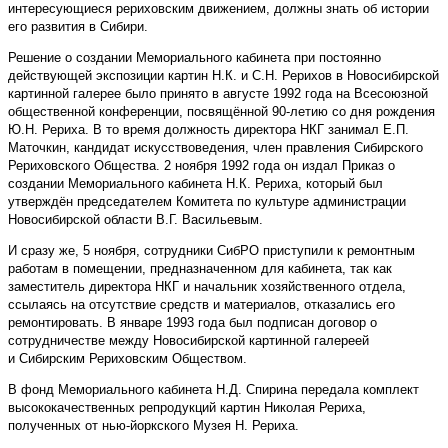
интересующиеся рериховским движением, должны знать об истории
его развития в Сибири.
Решение о создании Мемориального кабинета при постоянно
действующей экспозиции картин Н.К. и С.Н. Рерихов в Новосибирской
картинной галерее было принято в августе 1992 года на Всесоюзной
общественной конференции, посвящённой 90-летию со дня рождения
Ю.Н. Рериха. В то время должность директора НКГ занимал Е.П.
Маточкин, кандидат искусствоведения, член правления Сибирского
Рериховского Общества. 2 ноября 1992 года он издал Приказ о
создании Мемориального кабинета Н.К. Рериха, который был
утверждён председателем Комитета по культуре администрации
Новосибирской области В.Г. Васильевым.
И сразу же, 5 ноября, сотрудники СибРО приступили к ремонтным
работам в помещении, предназначенном для кабинета, так как
заместитель директора НКГ и начальник хозяйственного отдела,
ссылаясь на отсутствие средств и материалов, отказались его
ремонтировать. В январе 1993 года был подписан договор о
сотрудничестве между Новосибирской картинной галереей
и Сибирским Рериховским Обществом.
В фонд Мемориального кабинета Н.Д. Спирина передала комплект
высококачественных репродукций картин Николая Рериха,
полученных от нью-йоркского Музея Н. Рериха.