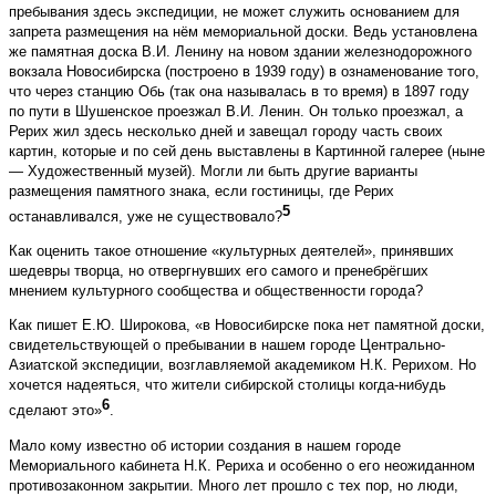
пребывания здесь экспедиции, не может служить основанием для
запрета размещения на нём мемориальной доски. Ведь установлена
же памятная доска В.И. Ленину на новом здании железнодорожного
вокзала Новосибирска (построено в 1939 году) в ознаменование того,
что через станцию Обь (так она называлась в то время) в 1897 году
по пути в Шушенское проезжал В.И. Ленин. Он только проезжал, а
Рерих жил здесь несколько дней и завещал городу часть своих
картин, которые и по сей день выставлены в Картинной галерее (ныне
— Художественный музей). Могли ли быть другие варианты
размещения памятного знака, если гостиницы, где Рерих
5
останавливался, уже не существовало?
Как оценить такое отношение «культурных деятелей», принявших
шедевры творца, но отвергнувших его самого и пренебрёгших
мнением культурного сообщества и общественности города?
Как пишет Е.Ю. Широкова, «в Новосибирске пока нет памятной доски,
свидетельствующей о пребывании в нашем городе Центрально-
Азиатской экспедиции, возглавляемой академиком Н.К. Рерихом. Но
хочется надеяться, что жители сибирской столицы когда-нибудь
6
сделают это»
.
Мало кому известно об истории создания в нашем городе
Мемориального кабинета Н.К. Рериха и особенно о его неожиданном
противозаконном закрытии. Много лет прошло с тех пор, но люди,