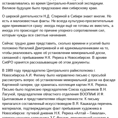
останавливались во время Центрально-Азиатской экспедиции.
Великое будущее было предсказано ими сибирскому краю.
О широкой деятельности Н.Д. Спириной в Сибири знают многие. Но
есть и малоизвестные факты. Не всегда культурно-просветительные
идеи принимаются сразу: иногда люди ещё не готовы их вместить, а
иногда это происходит по причине
упорного сопротивления сил,
которым чужды все светлые начинания.
Сейчас трудно даже представить, сколько времени и усилий было
положено Наталией Дмитриевной и её единомышленниками на то,
чтобы реализовать идею об установлении мемориальной доски,
связанной с пребыванием Н.К. Рериха в Новосибирске. В архиве
СибРО хранятся рассказывающие об этом документы.
В 1989 году председателю Центрального райисполкома г.
Новосибирска А.И. Филину было направлено письмо с просьбой
рассмотреть вопрос об установлении мемориальной доски на фасаде
Картинной галереи, где хранилась коллекция картин Н.К. Рериха.
Письмо было подписано председателем Союза художников В.Н.
Лагуной, председателем областного отделения ВООПИиК И.Ф.
Цыплаковым и представителями об­щественности. К письму
прилагался составленный искусствоведом В.Я. Кашкалда перечень
материалов, подтверждающих факт пребывания художника в
Новосибирске: путевой дневник Н.К. Рериха «Алтай – Гималаи»,
записки научного сотрудника З.Г. Фосдик, принимавшей участие в