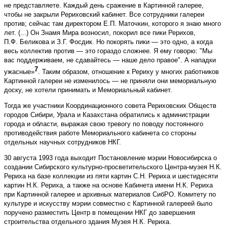
не представляете. Каждый день сражение в Картинной галерее,
чтобы не закрыли Рериховский кабинет. Все сотрудники галереи
против; сейчас там директором Е.П. Маточкин, которого я знаю много
лет. (...) Он Знамя Мира возносил, покорил все пики Рерихов,
П.Ф. Беликова и З.Г. Фосдик. Но покорять пики — это одно, а когда
весь коллектив против — это гораздо сложнее. Я ему говорю: "Мы
вас поддерживаем, не сдавайтесь — наше дело правое". А нападки
7
ужасные»
. Таким образом, отношение к Рериху у многих работников
Картинной галереи не изменилось — не приняли они мемориальную
доску, не хотели принимать и Мемориальный кабинет.
Тогда же участники Координационного совета Рериховских Обществ
городов Сибири, Урала и Казахстана обратились к администрации
города и области, выражая свою тревогу по поводу постоянного
противодействия работе Мемориального кабинета со стороны
отдельных научных сотрудников НКГ.
30 августа 1993 года выходит Постановление мэрии Новосибирска о
создании Сибирского культурно-просветительского Центра-музея Н.К.
Рериха на базе коллекции из пяти картин С.Н. Рериха и шестидесяти
картин Н.К. Рериха, а также на основе Кабинета имени Н.К. Pepиха
при Картинной галерее и архивных материалов СибРО. Комитету по
культуре и искусству мэрии совместно с Картинной галереей было
поручено разместить Центр в помещении НКГ до завершения
строительства отдельного здания Музея Н.К. Рериха.