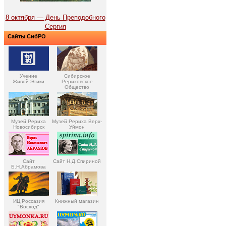
8 октября — День Преподобного
Сергия
Сайты СибРО
Учение
Сибирское
Живой Этики
Рериховское
Общество
Музей Рериха
Музей Рериха Верх-
Новосибирск
Уймон
Сайт
Сайт Н.Д.Спириной
Б.Н.Абрамова
ИЦ Россазия
Книжный магазин
"Восход"