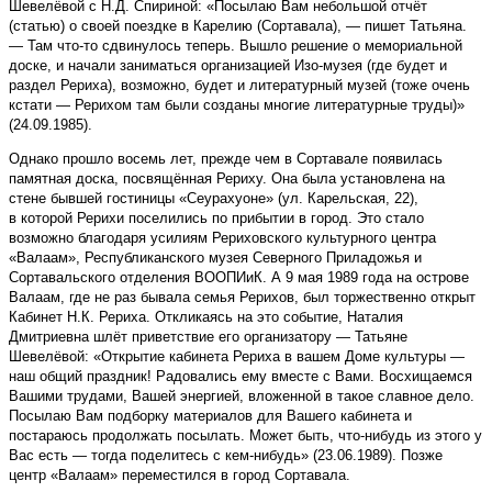
Шевелёвой с Н.Д. Спириной: «Посылаю Вам небольшой отчёт
(статью) о своей поездке в Карелию (Сортавала), — пишет Татьяна.
— Там что-то сдвинулось теперь. Вышло решение о мемориальной
доске, и начали заниматься организацией Изо-музея (где будет и
раздел Рериха), возможно, будет и литературный музей (тоже очень
кстати — Рерихом там были созданы многие литературные труды)»
(24.09.1985).
Однако прошло восемь лет, прежде чем в Сортавале появилась
памятная доска, посвящённая Рериху. Она была установлена на
стене бывшей гостиницы «Сеурахуоне» (ул. Карельская, 22),
в которой Рерихи поселились по прибытии в город. Это стало
возможно благодаря усилиям Рериховского культурного центра
«Валаам», Республиканского музея Северного Приладожья и
Сортавальского отделения ВООПИиК. А 9 мая 1989 года на острове
Валаам, где не раз бывала семья Рерихов, был торжественно открыт
Кабинет Н.К. Рериха. Откликаясь на это событие, Наталия
Дмитриевна шлёт приветствие его организатору — Татьяне
Шевелёвой: «Открытие кабинета Рериха в вашем Доме культуры —
наш общий праздник! Радовались ему вместе с Вами. Восхищаемся
Вашими трудами, Вашей энергией, вложенной в такое славное дело.
Посылаю Вам подборку материалов для Вашего кабинета и
постараюсь продолжать посылать. Может быть, что-нибудь из этого у
Вас есть — тогда поделитесь с кем-нибудь» (23.06.1989). Позже
центр «Валаам» переместился в город Сортавала.