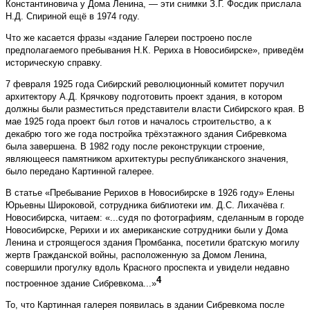
Константиновича у Дома Ленина, — эти снимки З.Г. Фосдик прислала
Н.Д. Спириной ещё в 1974 году.
Что же касается фразы «здание Галереи построено после
предполагаемого пребывания Н.К. Рериха в Новосибирске», приведём
историческую справку.
7 февраля 1925 года Сибирский революционный комитет поручил
архитектору А.Д. Крячкову подготовить проект здания, в котором
должны были разместиться представители власти Сибирского края. В
мае 1925 года проект был готов и началось строительство, а к
декабрю того же года постройка трёхэтажного здания Сибревкома
была завершена. В 1982 году после реконструкции строение,
являющееся памятником архитектуры республиканского значения,
было передано Картинной галерее.
В статье «Пребывание Рерихов в Новосибирске в 1926 году» Елены
Юрьевны Широковой, сотрудника библиотеки им. Д.С. Лихачёва г.
Новосибирска, читаем: «...судя по фотографиям, сделанным в городе
Новосибирске, Рерихи и их американские сотрудники были у Дома
Ленина и строящегося здания Промбанка, посетили братскую могилу
жертв Гражданской войны, расположенную за Домом Ленина,
совершили прогулку вдоль Красного проспекта и увидели недавно
4
построенное здание Сиб­ревкома...»
То, что Картинная галерея появилась в здании Сиб­ревкома после