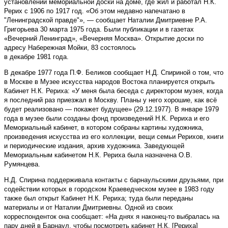
установлении мемориальной доски на доме, где жил и работал Н.К.
Рерих с 1906 по 1917 год. «Об этом недавно напечатано в
"Ленинградской правде"», — сообщает Наталии Дмитриевне Р.А.
Григорьева 30 марта 1975 года. Были публикации и в газетах
«Вечерний Ленинград», «Вечерняя Москва». Открытие доски по
адресу Набережная Мойки, 83 состоялось
в декабре 1981 года.
В декабре 1977 года П.Ф. Беликов сообщает Н.Д. Спи­риной о том, что
в Москве в Музее искусства народов Востока планируется открыть
Кабинет Н.К. Рериха: «У меня была беседа с директором музея, когда
я последний раз приезжал в Москву. Планы у него хорошие, как всё
будет реализовано — покажет будущее» (29.12.1977). В январе 1979
года в музее были созданы фонд произведений Н.К. Рериха и его
Мемориальный кабинет, в котором собраны картины художника,
произведения искусства из его коллекции, вещи семьи Рерихов, книги
и периодические издания, архив художника. Заведующей
Мемориальным кабинетом Н.К. Рериха была назначена О.В.
Румянцева.
Н.Д. Спирина поддерживала контакты с барнаульскими друзьями, при
содействии которых в городском Краеведческом музее в 1983 году
также был открыт Кабинет Н.К. Рериха; туда были переданы
материалы и от Наталии Дмитриевны. Одной из своих
корреспонденток она сообщает: «На днях я наконец-то выбралась на
пару дней в Барнаул, чтобы посмотреть кабинет Н.К. [Рериха]