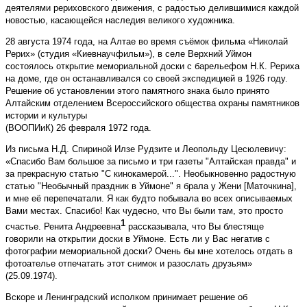
деятелями рериховского движения, с радостью делившимися каждой
новостью, касающейся наследия великого художника.
28 августа 1974 года, на Алтае во время съёмок фильма «Николай
Рерих» (студия «Киевнаучфильм»), в селе Верхний Уймон
состоялось открытие мемориальной доски с барельефом Н.К. Рериха
на доме, где он останавливался со своей экспедицией в 1926 году.
Решение об установлении этого памятного знака было принято
Алтайским отделением Всероссийского общества охраны памятников
истории и культуры
(ВООПИиК) 26 февраля 1972 года.
Из письма Н.Д. Спириной Илзе Рудзите и Леопольду Цесюлевичу:
«Спасибо Вам большое за письмо и три газеты "Алтайская правда" и
за прекрасную статью "С кинокамерой...". Необыкновенно радостную
статью "Необычный праздник в Уймоне" я брала у Жени [Маточкина],
и мне её перепечатали. Я как будто побывала во всех описываемых
Вами местах. Спасибо! Как чудесно, что Вы были там, это просто
1
счастье. Ренита Андреевна
рассказывала, что Вы блестяще
говорили на открытии доски в Уймоне. Есть ли у Вас негатив с
фотографии мемориальной доски? Очень бы мне хотелось отдать в
фотоателье отпечатать этот снимок и разослать друзьям»
(25.09.1974).
Вскоре и Ленинградский исполком принимает решение об