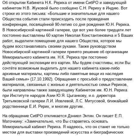
Об открытии Кабинета Н.К. Рериха от имени СибРО и заведующей
кабинетом Н.В. Жуковой было сообщено С.Н. Рериху в Индию. Вот
строки из этого письма: «Большие и значительные для нашего
Общества события стали происходить после проведения
конференции, посвящённой 90-летию со дня рождения Ю.Н. Рериха.
В Новосибирской картинной галерее, где вот уже более тридцати лет
постоянно выставлены 60 картин Николая Константиновича и 5 Ваших
работ, выделили помещение для нашего Общества, которое мы
будем восстанавливать своими руками. Также руководством
Новосибирской картинной галереи принято решение об организации
Мемориального кабинета им. Н.К. Рериха при постоянно
действующей экспозиции его картин. Мы будем счастливы, если Вы
сочтёте возможным выделить для нашего кабинета какие-либо
архивные материалы, картины либо памятные вещи из наследия
Вашей семьи» (17.10.1992). Обращения с просьбой о предоставлении
материалов, связанных с жизнью и деятельностью семьи Рерихов,
были направлены также заведующему Кабинетом им. Ю.Н. Рериха
при Институте народов Азии Ю.Я. Цыганкову, и.о. директора
Третьяковской галереи Л.И. Иовлевой, Л.С. Митусовой, ближайшей
родственнице Е.И. Рерих, и многим другим.
На обращение СибРО откликается Дэниел Энтин. Он пишет Е.П.
Маточкину: «Замечательно, что Вы стараетесь основать
Мемориальный кабинет Рериха. Я надеюсь, что он станет не только
местом для выставки произведений искусства и биографических