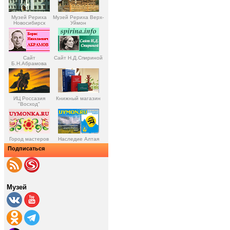
Музей Рериха
Музей Рериха Верх-
Новосибирск
Уймон
Сайт
Сайт Н.Д.Спириной
Б.Н.Абрамова
ИЦ Россазия
Книжный магазин
"Восход"
Город мастеров
Наследие Алтая
Подписаться
Музей