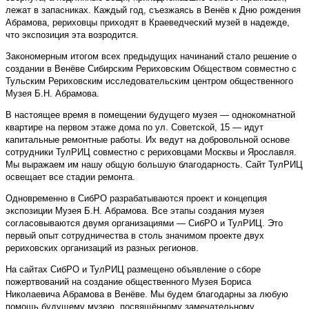
лежат в запасниках. Каждый год, съезжаясь в Венёв к Дню рождения
Абрамова, рериховцы приходят в Краеведческий музей в надежде,
что экспозиция эта возродится.
Закономерным итогом всех предыдущих начинаний стало решение о
создании в Венёве Сибирским Рериховским Обществом совместно с
Тульским Рериховским исследовательским центром общественного
Музея Б.Н. Абрамова.
В настоящее время в помещении будущего музея — однокомнатной
квартире на первом этаже дома по ул. Советской, 15 — идут
капитальные ремонтные работы. Их ведут на добровольной основе
сотрудники ТулРИЦ совместно с рериховцами Москвы и Ярославля.
Мы выражаем им нашу общую большую благодарность. Сайт ТулРИЦ
освещает все стадии ремонта.
Одновременно в СибРО разрабатываются проект и концепция
экспозиции Музея Б.Н. Абрамова. Все этапы создания музея
согласовываются двумя организациями — СибРО и ТулРИЦ. Это
первый опыт сотрудничества в столь значимом проекте двух
рериховских организаций из разных регионов.
На сайтах СибРО и ТулРИЦ размещено объявление о сборе
пожертвований на создание общественного Музея Бориса
Николаевича Абрамова в Венёве. Мы будем благодарны за любую
помощь будущему музею, посвящённому замечательному