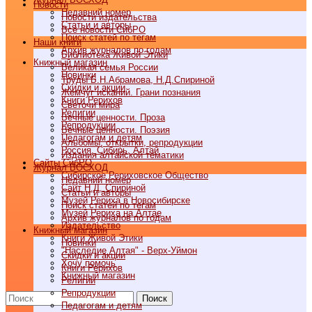
Новости
Недавний номер
Новости издательства
Статьи и авторы
Все новости СибРО
Поиск статей по тегам
Наши книги
Архив журналов по годам
Библиотека Живой Этики
Книжный магазин
Великая семья России
Новинки
Труды Б.Н.Абрамова, Н.Д.Спириной
Скидки и акции
Жемчуг исканий. Грани познания
Книги Рерихов
Светочи мира
Религии
Вечные ценности. Проза
Репродукции
Вечные ценности. Поэзия
Педагогам и детям
Альбомы, открытки, репродукции
Россия, Сибирь, Алтай
Издания алтайской тематики
Cайты СибРО
Журнал ВОСХОД
Сибирское Рериховское Общество
Недавний номер
Сайт Н.Д. Спириной
Статьи и авторы
Музей Рериха в Новосибирске
Поиск статей по тегам
Музей Рериха на Алтае
Архив журналов по годам
Издательство
Книжный магазин
Книги Живой Этики
Новинки
"Наследие Алтая" - Верх-Уймон
Скидки и акции
Хочу помочь
Книги Рерихов
Книжный магазин
Религии
Репродукции
Поиск
Педагогам и детям