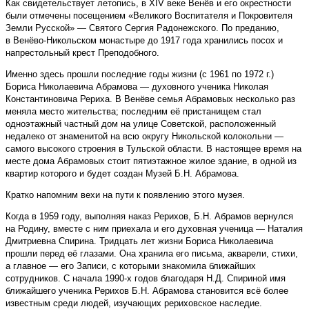
Как свидетельствует летопись, в XIV веке Венёв и его окрестности
были отмечены посещением «Великого Воспитателя и Покровителя
Земли Русской» — Святого Сергия Радонежского. По преданию,
в Венёво-Никольском монастыре до 1917 года хранились посох и
напрестольный крест Преподобного.
Именно здесь прошли последние годы жизни (с 1961 по 1972 г.)
Бориса Николаевича Абрамова — духовного ученика Николая
Константиновича Рериха. В Венёве семья Абрамовых несколько раз
меняла место жительства; последним её пристанищем стал
одноэтажный частный дом на улице Советской, расположенный
недалеко от знаменитой на всю округу Никольской колокольни —
самого высокого строения в Тульской области. В настоящее время на
месте дома Абрамовых стоит пятиэтажное жилое здание, в одной из
квартир которого и будет создан Музей Б.Н. Абрамова.
Кратко напомним вехи на пути к появлению этого музея.
Когда в 1959 году, выполняя наказ Рерихов, Б.Н. Абрамов вернулся
на Родину, вместе с ним приехала и его духовная ученица — Наталия
Дмитриевна Спирина. Тридцать лет жизни Бориса Николаевича
прошли перед её глазами. Она хранила его письма, акварели, стихи,
а главное — его Записи, с которыми знакомила ближайших
сотрудников. С начала 1990-х годов благодаря Н.Д. Спириной имя
ближайшего ученика Рерихов Б.Н. Абрамова становится всё более
известным среди людей, изучающих рериховское наследие.