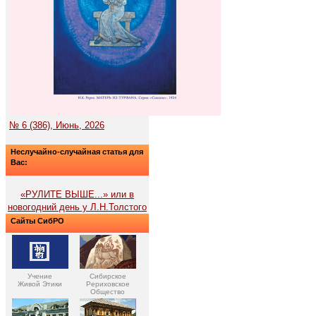
№ 6 (386), Июнь, 2026
Неслучайно-случайная статья для
Вас:
«РУЛИТЕ ВЫШЕ...» или в
новогодний день у Л.Н.Толстого
Сайты СибРО
Учение
Сибирское
Живой Этики
Рериховское
Общество