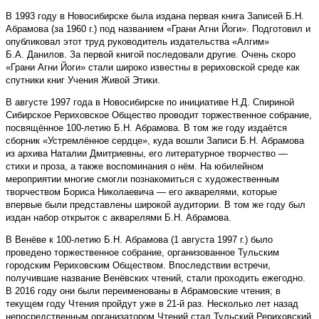
В 1993 году в Новосибирске была издана первая книга Записей Б.Н.
Абрамова (за 1960 г.) под названием «Грани Агни Йоги». Подготовил и
опубликовал этот труд руководитель издательства «Алгим»
Б.А. Данилов. За первой книгой последовали другие. Очень скоро
«Грани Агни Йоги» стали широко известны в рериховской среде как
спутники книг Учения Живой Этики.
В августе 1997 года в Новосибирске по инициативе Н.Д. Спириной
Сибирское Рериховское Общество проводит торжественное собрание,
посвящённое 100-летию Б.Н. Абрамова. В том же году издаётся
сборник «Устремлённое сердце», куда вошли Записи Б.Н. Абрамова
из архива Наталии Дмитриевны, его литературное творчество —
стихи и проза, а также воспоминания о нём. На юбилейном
мероприятии многие смогли познакомиться с художественным
творчеством Бориса Николаевича — его акварелями, которые
впервые были представлены широкой аудитории. В том же году был
издан набор открыток с акварелями Б.Н. Абрамова.
В Венёве к 100-летию Б.Н. Абрамова (1 августа 1997 г.) было
проведено торжественное собрание, организованное Тульским
городским Рериховским Обществом. Впоследствии встречи,
получившие название Венёвских чтений, стали проходить ежегодно.
В 2016 году они были переименованы в Абрамовские чтения; в
текущем году Чтения пройдут уже в 21-й раз. Несколько лет назад
непосредственным организатором Чтений стал Тульский Рериховский