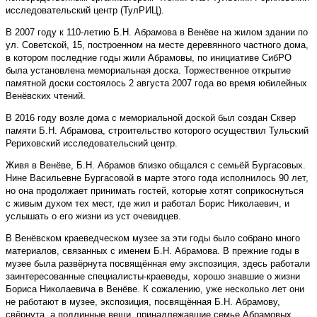
исследовательский центр (ТулРИЦ).
В 2007 году к 110-летию Б.Н. Абрамова в Венёве на жилом здании по
ул. Советской, 15, построенном на месте деревянного частного дома,
в котором последние годы жили Абрамовы, по инициативе СибРО
была установлена мемориальная доска. Торжественное открытие
памятной доски состоялось 2 августа 2007 года во время юбилейных
Венёвских чтений.
В 2016 году возле дома с мемориальной доской был создан Сквер
памяти Б.Н. Абрамова, строительство которого осуществил Тульский
Рериховский исследовательский центр.
Живя в Венёве, Б.Н. Абрамов близко общался с семьёй Бургасовых.
Нине Васильевне Бургасовой в марте этого года исполнилось 90 лет,
но она продолжает принимать гостей, которые хотят соприкоснуться
с живым духом тех мест, где жил и работал Борис Николаевич, и
услышать о его жизни из уст очевидцев.
В Венёвском краеведческом музее за эти годы было собрано много
материалов, связанных с именем Б.Н. Абрамова. В прежние годы в
музее была развёрнута посвящённая ему экспозиция, здесь работали
заинтересованные специалисты-краеведы, хорошо знавшие о жизни
Бориса Николаевича в Венёве. К сожалению, уже несколько лет они
не работают в музее, экспозиция, посвящённая Б.Н. Абрамову,
свёрнута, а подлинные вещи, принадлежавшие семье Абрамовых,