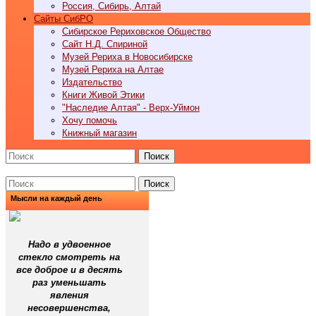
Россия, Сибирь, Алтай
Cайты СибРО
Сибирское Рериховское Общество
Сайт Н.Д. Спириной
Музей Рериха в Новосибирске
Музей Рериха на Алтае
Издательство
Книги Живой Этики
"Наследие Алтая" - Верх-Уймон
Хочу помочь
Книжный магазин
Поиск
Поиск
Мысли на каждый день
Надо в удвоенное
стекло смотреть на
все доброе и в десять
раз уменьшать
явления
несовершенства,