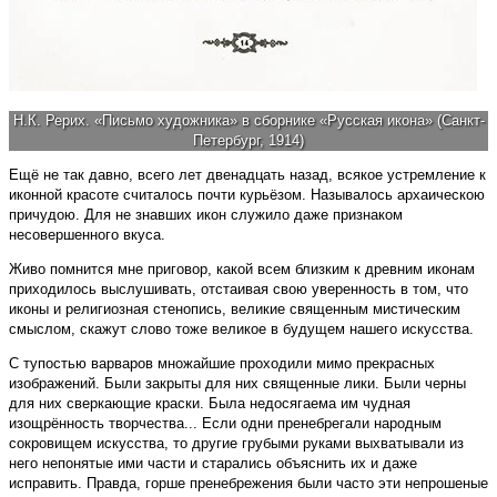
Н.К. Рерих. «Письмо художника» в сборнике «Русская икона» (Санкт-
Петербург, 1914)
Ещё не так давно, всего лет двенадцать назад, всякое устремление к
иконной красоте считалось почти курьёзом. Называлось архаическою
причудою. Для не знавших икон служило даже признаком
несовершенного вкуса.
Живо помнится мне приговор, какой всем близким к древним иконам
приходилось выслушивать, отстаивая свою уверенность в том, что
иконы и религиозная стенопись, великие священным мистическим
смыслом, скажут слово тоже великое в будущем нашего искусства.
С тупостью варваров множайшие проходили мимо прекрасных
изображений. Были закрыты для них священные лики. Были черны
для них сверкающие краски. Была недосягаема им чудная
изощрённость творчества... Если одни пренебрегали народным
сокровищем искусства, то другие грубыми руками выхватывали из
него непонятые ими части и старались объяснить их и даже
исправить. Правда, горше пренебрежения были часто эти непрошеные