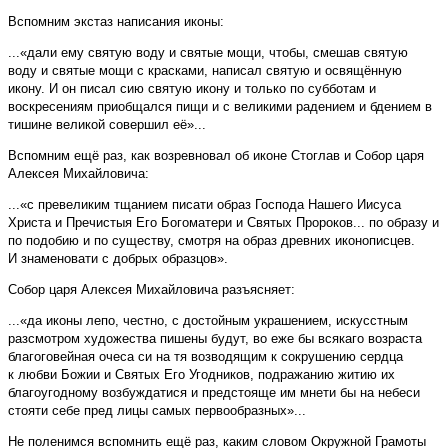
Вспомним экстаз написания иконы:
...«дали ему святую воду и святые мощи, чтобы, смешав святую
воду и святые мощи с красками, написал святую и освящённую
икону. И он писал сию святую икону и только по субботам и
воскресениям приобщался пищи и с великими радением и бдением в
тишине великой совершил её»...
Вспомним ещё раз, как возревновал об иконе Стоглав и Собор царя
Алексея Михайловича:
...«с превеликим тщанием писати образ Господа Нашего Иисуса
Христа и Пречистыя Его Богоматери и Святых Пророков... по образу и
по подобию и по существу, смотря на образ древних иконописцев.
И знаменовати с добрых образцов».
Собор царя Алексея Михайловича разъясняет:
...«да иконы лепо, честно, с достойным украшением, искусстным
разсмотром художества пишены будут, во еже бы всякаго возраста
благоговейная очеса си на тя возводящим к сокрушению сердца
к любви Божии и Святых Его Угодников, подражанию житию их
благоугодному возбуждатися и предстояще им мнети бы на небеси
стояти себе пред лицы самых первообразных»...
Не поленимся вспомнить ещё раз, каким словом Окружной Грамоты