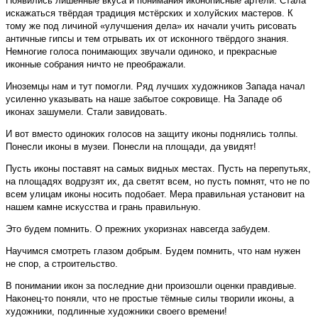
Появились лишённые вкуса и понимания иконописные артели. Стала
искажаться твёрдая традиция мстёрских и холуйских мастеров. К
тому же под личиной «улучшения дела» их начали учить рисовать
античные гипсы и тем отрывать их от исконного твёрдого знания.
Немногие голоса понимающих звучали одиноко, и прекрасные
иконные собрания ничто не преображали.
Иноземцы нам и тут помогли. Ряд лучших художников Запада начал
усиленно указывать на наше забытое сокровище. На Западе об
иконах зашумели. Стали завидовать.
И вот вместо одиноких голосов на защиту иконы поднялись толпы.
Понесли иконы в музеи. Понесли на площади, да увидят!
Пусть иконы поставят на самых видных местах. Пусть на перепутьях,
на площадях водрузят их, да светят всем, но пусть помнят, что не по
всем улицам иконы носить подобает. Мера правильная установит на
нашем камне искусства и грань правильную.
Это будем помнить. О прежних укоризнах навсегда забудем.
Научимся смотреть глазом добрым. Будем помнить, что нам нужен
не спор, а строительство.
В понимании икон за последние дни произошли оценки правдивые.
Наконец-то поняли, что не простые тёмные силы творили иконы, а
художники, подлинные художники своего времени!