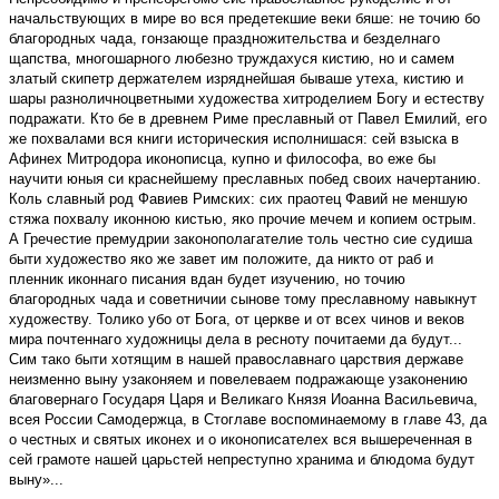
начальствующих в мире во вся предетекшие веки бяше: не точию бо
благородных чада, гонзающе праздножительства и безделнаго
щапства, многошарного любезно труждахуся кистию, но и самем
златый скипетр держателем изряднейшая бываше утеха, кистию и
шары разноличноцветными художества хитроделием Богу и естеству
подражати. Кто бе в древнем Риме преславный от Павел Емилий, его
же похвалами вся книги историческия исполнишася: сей взыска в
Афинех Митродора иконописца, купно и философа, во еже бы
научити юныя си краснейшему преславных побед своих начертанию.
Коль славный род Фавиев Римских: сих праотец Фавий не меншую
стяжа похвалу иконною кистью, яко прочие мечем и копием острым.
А Гречестие премудрии законополагателие толь честно сие судиша
быти художество яко же завет им положите, да никто от раб и
пленник иконнаго писания вдан будет изучению, но точию
благородных чада и советничии сынове тому преславному навыкнут
художеству. Толико убо от Бога, от церкве и от всех чинов и веков
мира почтеннаго художницы дела в ресноту почитаеми да будут...
Сим тако быти хотящим в нашей православнаго царствия державе
неизменно выну узаконяем и повелеваем подражающе узаконению
благовернаго Государя Царя и Великаго Князя Иоанна Васильевича,
всея России Самодержца, в Стоглаве воспоминаемому в главе 43, да
о честных и святых иконех и о иконописателех вся вышереченная в
сей грамоте нашей царьстей непреступно хранима и блюдома будут
выну»...