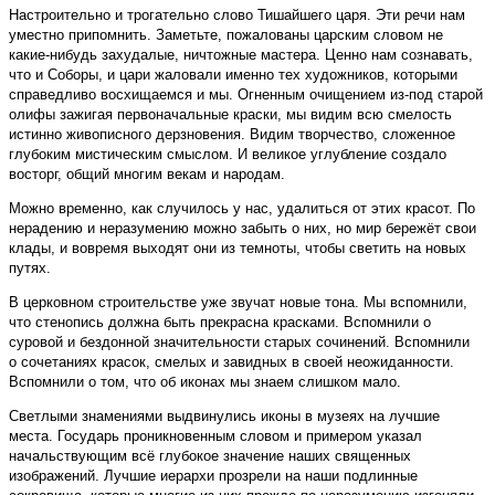
Настроительно и трогательно слово Тишайшего царя. Эти речи нам
уместно припомнить. Заметьте, пожалованы царским словом не
какие-нибудь захудалые, ничтожные мастера. Ценно нам сознавать,
что и Соборы, и цари жаловали именно тех художников, которыми
справедливо восхищаемся и мы. Огненным очищением из-под старой
олифы зажигая первоначальные краски, мы видим всю смелость
истинно живописного дерзновения. Видим творчество, сложенное
глубоким мистическим смыслом. И великое углубление создало
восторг, общий многим векам и народам.
Можно временно, как случилось у нас, удалиться от этих красот. По
нерадению и неразумению можно забыть о них, но мир бережёт свои
клады, и вовремя выходят они из темноты, чтобы светить на новых
путях.
В церковном строительстве уже звучат новые тона. Мы вспомнили,
что стенопись должна быть прекрасна красками. Вспомнили о
суровой и бездонной значительности старых сочинений. Вспомнили
о сочетаниях красок, смелых и завидных в своей неожиданности.
Вспомнили о том, что об иконах мы знаем слишком мало.
Светлыми знамениями выдвинулись иконы в музеях на лучшие
места. Государь проникновенным словом и примером указал
начальствующим всё глубокое значение наших священных
изображений. Лучшие иерархи прозрели на наши подлинные