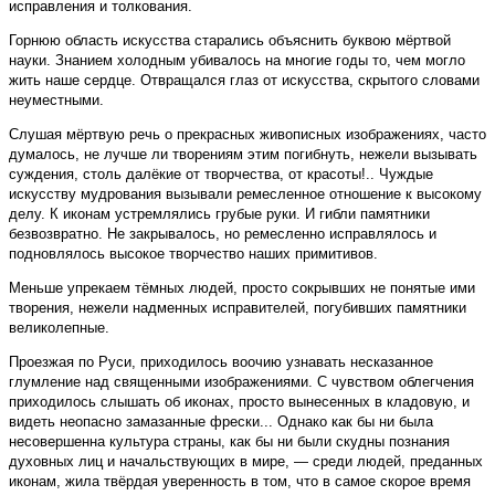
исправления и толкования.
Горнюю область искусства старались объяснить буквою мёртвой
науки. Знанием холодным убивалось на многие годы то, чем могло
жить наше сердце. Отвращался глаз от искусства, скрытого словами
неуместными.
Слушая мёртвую речь о прекрасных живописных изображениях, часто
думалось, не лучше ли творениям этим погибнуть, нежели вызывать
суждения, столь далёкие от творчества, от красоты!.. Чуждые
искусству мудрования вызывали ремесленное отношение к высокому
делу. К иконам устремлялись грубые руки. И гибли памятники
безвозвратно. Не закрывалось, но ремесленно исправлялось и
подновлялось высокое творчество наших примитивов.
Меньше упрекаем тёмных людей, просто сокрывших не понятые ими
творения, нежели надменных исправителей, погубивших памятники
великолепные.
Проезжая по Руси, приходилось воочию узнавать несказанное
глумление над священными изображениями. С чувством облегчения
приходилось слышать об иконах, просто вынесенных в кладовую, и
видеть неопасно замазанные фрески... Однако как бы ни была
несовершенна культура страны, как бы ни были скудны познания
духовных лиц и начальствующих в мире, — среди людей, преданных
иконам, жила твёрдая уверенность в том, что в самое скорое время