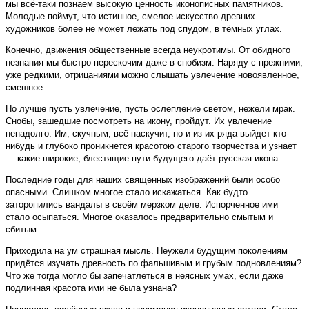
мы всё-таки познаем высокую ценность иконописных памятников.
Молодые поймут, что истинное, смелое искусство древних
художников более не может лежать под спудом, в тёмных углах.
Конечно, движения общественные всегда неукротимы. От обидного
незнания мы быстро перескочим даже в снобизм. Наряду с прежними,
уже редкими, отрицаниями можно слышать увлечение новоявленное,
смешное...
Но лучше пусть увлечение, пусть ослепление светом, нежели мрак.
Снобы, зашедшие посмотреть на икону, пройдут. Их увлечение
ненадолго. Им, скучным, всё наскучит, но и из их ряда выйдет кто-
нибудь и глубоко проникнется красотою старого творчества и узнает
— какие широкие, блестящие пути будущего даёт русская икона.
Последние годы для наших священных изображений были особо
опасными. Слишком многое стало искажаться. Как будто
заторопились вандалы в своём мерзком деле. Испорченное ими
стало осыпаться. Многое оказалось предварительно смытым и
сбитым.
Приходила на ум страшная мысль. Неужели будущим поколениям
придётся изучать древность по фальшивым и грубым подновлениям?
Что же тогда могло бы запечатлеться в неясных умах, если даже
подлинная красота ими не была узнана?