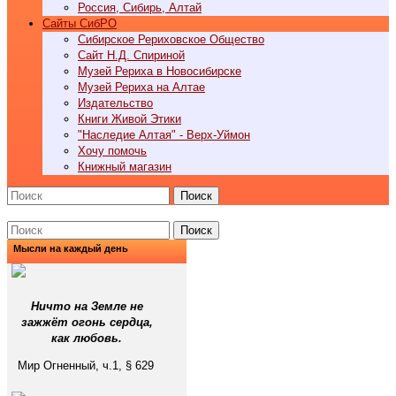
Россия, Сибирь, Алтай
Cайты СибРО
Сибирское Рериховское Общество
Сайт Н.Д. Спириной
Музей Рериха в Новосибирске
Музей Рериха на Алтае
Издательство
Книги Живой Этики
"Наследие Алтая" - Верх-Уймон
Хочу помочь
Книжный магазин
Поиск
Поиск
Мысли на каждый день
Ничто на Земле не
зажжёт огонь сердца,
как любовь.
Мир Огненный, ч.1, § 629