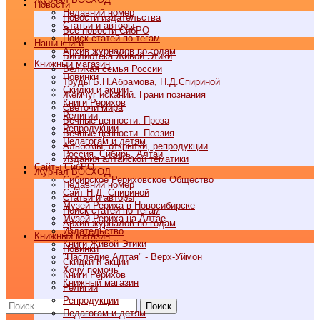
Новости
Недавний номер
Новости издательства
Статьи и авторы
Все новости СибРО
Поиск статей по тегам
Наши книги
Архив журналов по годам
Библиотека Живой Этики
Книжный магазин
Великая семья России
Новинки
Труды Б.Н.Абрамова, Н.Д.Спириной
Скидки и акции
Жемчуг исканий. Грани познания
Книги Рерихов
Светочи мира
Религии
Вечные ценности. Проза
Репродукции
Вечные ценности. Поэзия
Педагогам и детям
Альбомы, открытки, репродукции
Россия, Сибирь, Алтай
Издания алтайской тематики
Cайты СибРО
Журнал ВОСХОД
Сибирское Рериховское Общество
Недавний номер
Сайт Н.Д. Спириной
Статьи и авторы
Музей Рериха в Новосибирске
Поиск статей по тегам
Музей Рериха на Алтае
Архив журналов по годам
Издательство
Книжный магазин
Книги Живой Этики
Новинки
"Наследие Алтая" - Верх-Уймон
Скидки и акции
Хочу помочь
Книги Рерихов
Книжный магазин
Религии
Репродукции
Поиск
Педагогам и детям