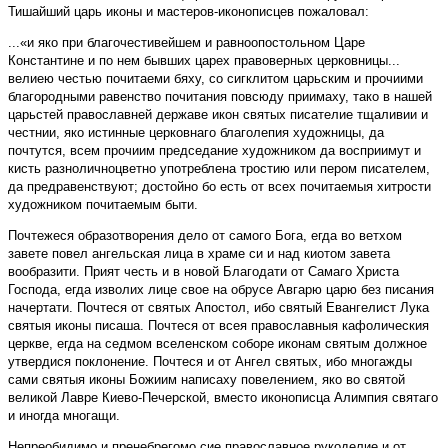
Тишайший царь иконы и мастеров-иконописцев пожаловал:
...«и яко при благочестивейшем и равноопостольном Царе
Константине и по нем бывших царех правоверных церковницы...
велиею честью почитаеми бяху, со сигклитом царьским и прочиими
благородными равенство почитания повсюду приимаху, тако в нашей
царьстей православней державе икон святых писателие тщаливии и
честнии, яко истинные церковнаго благолепия художницы, да
почтутся, всем прочиим председание художником да восприимут и
кисть разноличноцветно употреблена тростию или пером писателем,
да предравенствуют; достойно бо есть от всех почитаемыя хитрости
художником почитаемым быти.
Почтежеся образотворения дело от самого Бога, егда во ветхом
завете повел ангельская лица в храме си и над киотом завета
вообразити. Прият честь и в новой Благодати от Самаго Христа
Господа, егда изволих лице свое на обрусе Авгарю царю без писания
начертати. Почтеся от святых Апостол, ибо святый Евангелист Лука
святыя иконы писаша. Почтеся от всея православныя кафолическия
церкве, егда на седмом вселенском соборе иконам святым должное
утвердися поклонение. Почтеся и от Ангел святых, ибо многажды
сами святыя иконы Божиим написаху повелением, яко во святой
великой Лавре Киево-Печерской, вместо иконописца Алимпия святаго
и иногда многащи.
Непреобидимо и пренебрегомо сие православное рукоделие и от