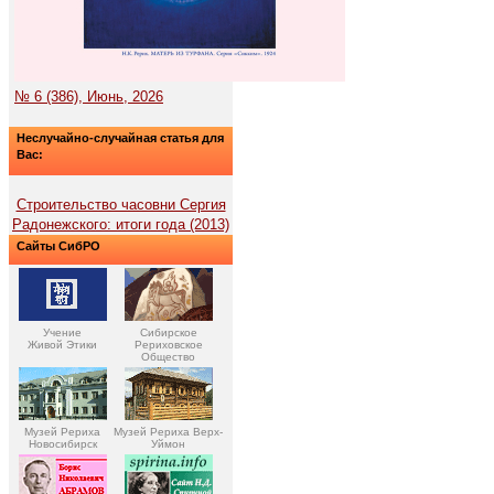
№ 6 (386), Июнь, 2026
Неслучайно-случайная статья для
Вас:
Строительство часовни Сергия
Радонежского: итоги года (2013)
Сайты СибРО
Учение
Сибирское
Живой Этики
Рериховское
Общество
Музей Рериха
Музей Рериха Верх-
Новосибирск
Уймон