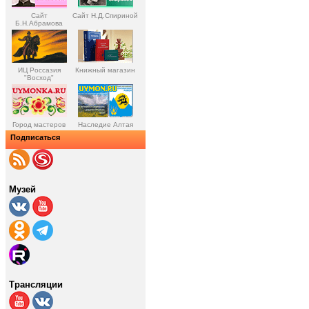
Сайт
Сайт Н.Д.Спириной
Б.Н.Абрамова
ИЦ Россазия
Книжный магазин
"Восход"
Город мастеров
Наследие Алтая
Подписаться
Музей
Трансляции