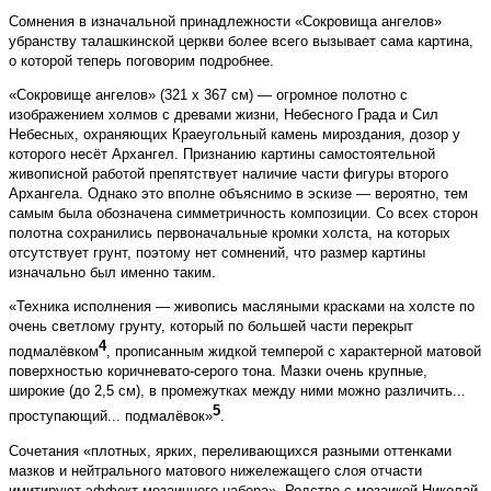
Сомнения в изначальной принадлежности «Сокровища ангелов»
убранству талашкинской церкви более всего вызывает сама картина,
о которой теперь поговорим подробнее.
«Сокровище ангелов» (321 х 367 см) — огромное полотно с
изображением холмов с древами жизни, Небесного Града и Сил
Небесных, охраняющих Краеугольный камень мироздания, дозор у
которого несёт Архангел. Признанию картины самостоятельной
живописной работой препятствует наличие части фигуры второго
Архангела. Однако это вполне объяснимо в эскизе — вероятно, тем
самым была обозначена симметричность композиции. Со всех сторон
полотна сохранились первоначальные кромки холста, на которых
отсутствует грунт, поэтому нет сомнений, что размер картины
изначально был именно таким.
«Техника исполнения — живопись масляными крас­ками на холсте по
очень светлому грунту, который по большей части перекрыт
4
подмалёвком
, прописанным жидкой темперой с характерной матовой
поверхностью коричневато-серого тона. Мазки очень крупные,
широкие (до 2,5 см), в промежутках между ними можно различить...
5
проступающий... подмалёвок»
.
Сочетания «плотных, ярких, переливающихся разными оттенками
мазков и нейтрального матового нижележащего слоя отчасти
имитируют эффект мозаичного набора». Родство с мозаикой Николай