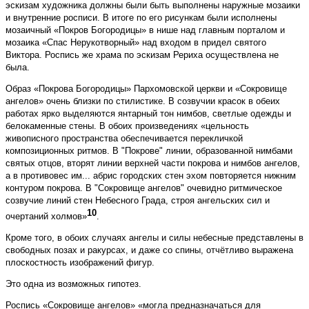
эскизам художника должны были быть выполнены наружные мозаики
и внутренние росписи. В итоге по его рисункам были исполнены
мозаичный «Покров Богородицы» в нише над главным порталом и
мозаика «Спас Нерукотворный» над входом в придел святого
Виктора. Роспись же храма по эскизам Рериха осуществлена не
была.
Образ «Покрова Богородицы» Пархомовской церкви и «Сокровище
ангелов» очень близки по стилистике. В созвучии красок в обеих
работах ярко выделяются янтарный тон нимбов, светлые одежды и
белокаменные стены. В обоих произведениях «цельность
живописного пространства обеспечивается перекличкой
композиционных ритмов. В "Покрове" линии, образованной нимбами
святых отцов, вторят линии верхней части покрова и нимбов ангелов,
а в противовес им... абрис городских стен эхом повторяется нижним
контуром покрова. В "Сокровище ангелов" очевидно ритмическое
созвучие линий стен Небесного Града, строя ангельских сил и
10
очертаний холмов»
.
Кроме того, в обоих случаях ангелы и силы небесные представлены в
свободных позах и ракурсах, и даже со спины, отчётливо выражена
плоскостность изображений фигур.
Это одна из возможных гипотез.
Роспись «Сокровище ангелов» «могла предназначаться для