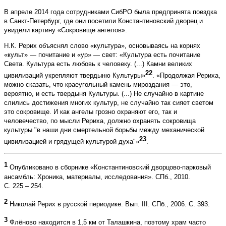
В апреле 2014 года сотрудниками СибРО была предпринята поездка
в Санкт-Петербург, где они посетили Константиновский дворец и
увидели картину «Сокровище ангелов».
Н.К. Рерих объяснял слово «культура», основываясь на корнях
«культ» — почитание и «ур» — свет: «Культура есть почитание
Света. Культура есть любовь к человеку. (...) Камни великих
22
цивилизаций укрепляют твердыню Культуры»
. «Продолжая Рериха,
можно сказать, что краеугольный камень мироздания — это,
вероятно, и есть твердыня Культуры. (...) Не случайно в картине
слились достижения многих культур, не случайно так сияет светом
это сокровище. И как ангелы грозно охраняют его, так и
человечество, по мысли Рериха, должно охранять сокровища
культуры "в наши дни смертельной борьбы между механической
23
цивилизацией и грядущей культурой духа"»
.
1
Опубликовано в сборнике «Константиновский дворцово-парковый
ансамбль: Хроника, материалы, исследования». СПб., 2010.
С. 225 – 254.
2
Николай Рерих в русской периодике. Вып. III. СПб., 2006. С. 393.
3
Флёново находится в 1,5 км от Талашкина, поэтому храм часто