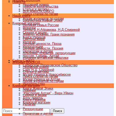
Новости
Недавний номер
Новости издательства
Статьи и авторы
Все новости СибРО
Поиск статей по тегам
Наши книги
Архив журналов по годам
Библиотека Живой Этики
Книжный магазин
Великая семья России
Новинки
Труды Б.Н.Абрамова, Н.Д.Спириной
Скидки и акции
Жемчуг исканий. Грани познания
Книги Рерихов
Светочи мира
Религии
Вечные ценности. Проза
Репродукции
Вечные ценности. Поэзия
Педагогам и детям
Альбомы, открытки, репродукции
Россия, Сибирь, Алтай
Издания алтайской тематики
Cайты СибРО
Журнал ВОСХОД
Сибирское Рериховское Общество
Недавний номер
Сайт Н.Д. Спириной
Статьи и авторы
Музей Рериха в Новосибирске
Поиск статей по тегам
Музей Рериха на Алтае
Архив журналов по годам
Издательство
Книжный магазин
Книги Живой Этики
Новинки
"Наследие Алтая" - Верх-Уймон
Скидки и акции
Хочу помочь
Книги Рерихов
Книжный магазин
Религии
Репродукции
Поиск
Педагогам и детям