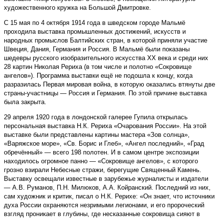
художественного кружка на Большой Дмитровке.
С 15 мая по 4 октября 1914 года в шведском городе Мальмё
проходила выставка промышленных достижений, искусств и
народных промыслов Балтийских стран, в которой приняли участие
Швеция, Дания, Германия и Россия. В Мальмё были показаны
шедевры русского изобразительного искусства XX века и среди них
28 картин Николая Рериха (в том числе и полотно «Сокровище
ангелов»). Программа выставки ещё не подошла к концу, когда
разразилась Первая мировая война, в которую оказались втянуты две
страны-участницы — Россия и Германия. По этой причине выставка
была закрыта.
29 апреля 1920 года в лондонской галерее Гупила открылась
персональная выставка Н.К. Рериха «Очарования России». На этой
выставке были представлены картины мастера «Зов солнца»,
«Варяжское море», «Св. Борис и Глеб», «Ангел последний», «Град
обречённый» — всего 198 полотен. И в самом центре экспозиции
находилось огромное панно — «Сокровище ангелов», с которого
грозно взирали Небесные стражи, берегущие Священный Камень.
Выставку освещали известные в зарубежье журналисты и издатели
— А.В. Руманов, П.Н. Милюков, А.А. Койранский. Последний из них,
сам художник и критик, писал о Н.К. Рерихе: «Он знает, что источники
духа России охраняются незримыми легионами, и его пророческий
взгляд проникает в глубины, где несказанные сокровища сияют в