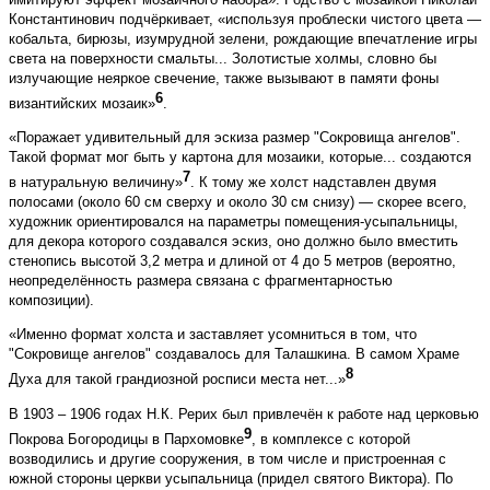
Константинович подчёркивает, «используя проблески чистого цвета —
кобальта, бирюзы, изумрудной зелени, рождающие впечатление игры
света на поверхности смальты... Золотистые холмы, словно бы
излучающие неяркое свечение, также вызывают в памяти фоны
6
византийских мозаик»
.
«Поражает удивительный для эскиза размер "Сокровища ангелов".
Такой формат мог быть у картона для мозаики, которые... создаются
7
в натуральную величину»
. К тому же холст надставлен двумя
полосами (около 60 см сверху и около 30 см снизу) — скорее всего,
художник ориентировался на параметры помещения-усыпальницы,
для декора которого создавался эскиз, оно должно было вместить
стенопись высотой 3,2 метра и длиной от 4 до 5 метров (вероятно,
неопределённость размера связана с фрагментарностью
композиции).
«Именно формат холста и заставляет усомниться в том, что
"Сокровище ангелов" создавалось для Талашкина. В самом Храме
8
Духа для такой грандиозной росписи места нет...»
В 1903 – 1906 годах Н.К. Рерих был привлечён к работе над церковью
9
Покрова Богородицы в Пархомовке
, в комплексе с которой
возводились и другие сооружения, в том числе и пристроенная с
южной стороны церкви усыпальница (придел святого Виктора). По