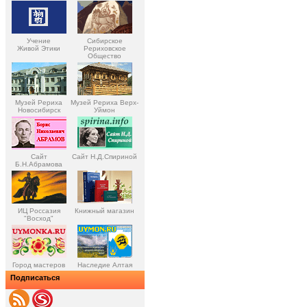
Учение
Сибирское
Живой Этики
Рериховское
Общество
Музей Рериха
Музей Рериха Верх-
Новосибирск
Уймон
Сайт
Сайт Н.Д.Спириной
Б.Н.Абрамова
ИЦ Россазия
Книжный магазин
"Восход"
Город мастеров
Наследие Алтая
Подписаться