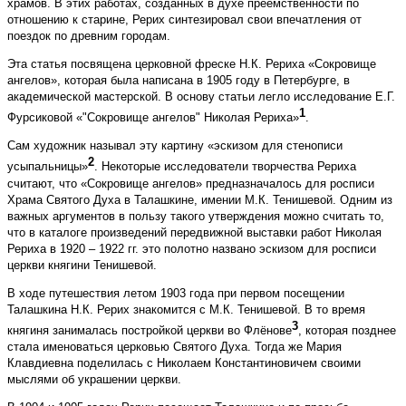
храмов. В этих работах, созданных в духе преемственности по
отношению к старине, Рерих синтезировал свои впечатления от
поездок по древним городам.
Эта статья посвящена церковной фреске Н.К. Рериха «Сокровище
ангелов», которая была написана в 1905 году в Петербурге, в
академической мастерской. В основу статьи легло исследование Е.Г.
1
Фурсиковой «"Сокровище ангелов" Николая Рериха»
.
Сам художник называл эту картину «эскизом для стенописи
2
усыпальницы»
. Некоторые исследователи творчества Рериха
считают, что «Сокровище ангелов» предназначалось для росписи
Храма Святого Духа в Талашкине, имении М.К. Тенишевой. Одним из
важных аргументов в пользу такого утверждения можно считать то,
что в каталоге произведений передвижной выставки работ Николая
Рериха в 1920 – 1922 гг. это полотно названо эскизом для росписи
церкви княгини Тенишевой.
В ходе путешествия летом 1903 года при первом посещении
Талашкина Н.К. Рерих знакомится с М.К. Тенишевой. В то время
3
княгиня занималась постройкой церкви во Флёнове
, которая позднее
стала именоваться церковью Святого Духа. Тогда же Мария
Клавдиевна поделилась с Николаем Константиновичем своими
мыслями об украшении церкви.