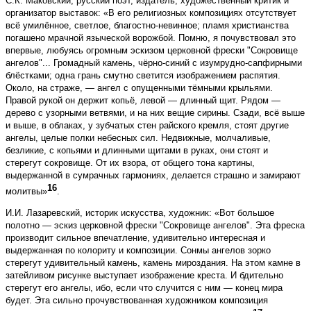
С.К. Маковский, русский поэт, издатель, художественный критик и
организатор выставок: «В его религиозных композициях отсутствует
всё умилённое, светлое, благостно-невинное; пламя христианства
погашено мрачной языческой ворожбой. Помню, я почувствовал это
впервые, любуясь огромным эскизом церковной фрески "Сокровище
ангелов"... Громадный камень, чёрно-синий с изумрудно-сапфирными
блёстками; одна грань смутно светится изображением распятия.
Около, на страже, — ангел с опущенными тёмными крыльями.
Правой рукой он держит копьё, левой — длинный щит. Рядом —
дерево с узорными ветвями, и на них вещие сирины. Сзади, всё выше
и выше, в облаках, у зубчатых стен райского кремля, стоят другие
ангелы, целые полки небесных сил. Недвижные, молчаливые,
безликие, с копьями и длинными щитами в руках, они стоят и
стерегут сокровище. От их взора, от общего тона картины,
выдержанной в сумрачных гармониях, делается страшно и замирают
16
молитвы»
.
И.И. Лазаревский, историк искусства, художник: «Вот большое
полотно — эскиз церковной фрески "Сокровище ангелов". Эта фреска
производит сильное впечатление, удивительно интересная и
выдержанная по колориту и композиции. Сонмы ангелов зорко
стерегут удивительный камень, камень мироздания. На этом камне в
затейливом рисунке выступает изображение креста. И бдительно
стерегут его ангелы, ибо, если что случится с ним — конец мира
будет. Эта сильно прочувствованная художником композиция