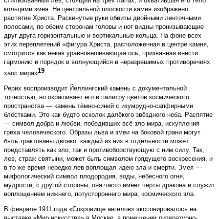
стилизованный лев, стоящий на трёх лапах, и охватившая его тело
кольцами змея. На центральной плоскости камня изображено
распятие Христа. Раскинутые руки обвиты двойными ленточными
полосами, по обеим сторонам головы и ног видны пронизывающие
друг друга горизонтальные и вертикальные кольца. На фоне всех
этих переплетений «фигура Христа, расположенная в центре камня,
смотрится как некая уравновешивающая ось, призванная внести
гармонию и порядок в волнующийся в неразрешимых противоречиях
19
хаос мира»
.
Рерих воспроизводит Йеллингский камень с документальной
точностью, но окрашивает его в палитру цветов космического
пространства — камень тёмно-синий с изумрудно-сапфирными
блёстками. Это как будто осколок далёкого звёздного неба. Распятие
— символ добра и любви, победивших всё зло мира, искупления
греха человеческого. Образы льва и змеи на боковой грани могут
быть трактованы двояко: каждый из них в отдельности может
представлять как зло, так и противоборствующую с ним силу. Так,
лев, страж святыни, может быть символом грядущего воскресения, и
в то же время нередко лев воплощал идею зла и смерти. Змея —
мифологический символ плодородия, воды, небесного огня,
мудрости; с другой стороны, она часто имеет черты дракона и служит
воплощением нижнего, потустороннего мира, космического зла.
В феврале 1911 года «Сокровище ангелов» экспонировалось на
выставке «Мир искусства» в Москве, в помещении литературно-