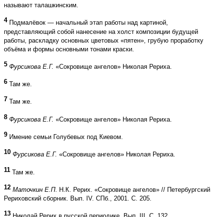
называют талашкинским.
4
Подмалёвок — начальный этап работы над картиной,
представляющий собой нанесение на холст композиции будущей
работы, раскладку основных цветовых «пятен», грубую проработку
объёма и формы основными тонами краски.
5
Фурсикова Е.Г.
«Сокровище ангелов» Николая Рериха.
6
Там же.
7
Там же.
8
Фурсикова Е.Г.
«Сокровище ангелов» Николая Рериха.
9
Имение семьи Голубевых под Киевом.
10
Фурсикова Е.Г.
«Сокровище ангелов» Николая Рериха.
11
Там же.
12
Маточкин Е.П
. Н.К. Рерих. «Сокровище ангелов» // Петербургский
Рериховский сборник. Вып. IV. СПб., 2001. С. 205.
13
Николай Рерих в русской периодике. Вып. III. С. 132.