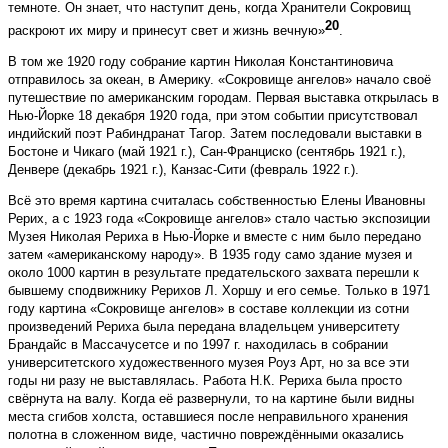
темноте. Он знает, что наступит день, когда Хранители Сокровищ
20
раскроют их миру и принесут свет и жизнь вечную»
.
В том же 1920 году собрание картин Николая Константиновича
отправилось за океан, в Америку. «Сокровище ангелов» начало своё
путешествие по американским городам. Первая выставка открылась в
Нью-Йорке 18 декабря 1920 года, при этом событии присутствовал
индийский поэт Рабиндранат Тагор. Затем последовали выставки в
Бостоне и Чикаго (май 1921 г.), Сан-Франциско (сентябрь 1921 г.),
Денвере (декабрь 1921 г.), Канзас-Сити (февраль 1922 г.).
Всё это время картина считалась собственностью Елены Ивановны
Рерих, а с 1923 года «Сокровище ангелов» стало частью экспозиции
Музея Николая Рериха в Нью-Йорке и вместе с ним было передано
затем «американскому народу». В 1935 году само здание музея и
около 1000 картин в результате предательского захвата перешли к
бывшему сподвижнику Рерихов Л. Хоршу и его семье. Только в 1971
году картина «Сокровище ангелов» в составе коллекции из сотни
произведений Рериха была передана владельцем университету
Брандайс в Массачусетсе и по 1997 г. находилась в собрании
университетского художественного музея Роуз Арт, но за все эти
годы ни разу не выставлялась. Работа Н.К. Рериха была просто
свёрнута на валу. Когда её развернули, то на картине были видны
места сгибов холста, оставшиеся после неправильного хранения
полотна в сложенном виде, частично повреждёнными оказались