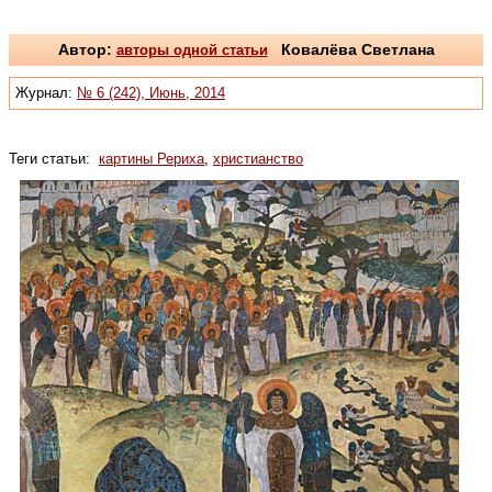
Автор:
авторы одной статьи
Ковалёва Светлана
Журнал:
№ 6 (242), Июнь, 2014
Теги статьи:
картины Рериха
,
христианство