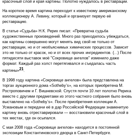
красочный слой и края картины. Полотно нуждалось в реставрации.
На короткое время картина переходит к известному американскому
коллекционеру А. Левину, который и организует первую её
реставрацию.
В статье «Судьба» Н.К. Рерих писал: «Превратна судьба
художественных произведений. Много раз приходилось убеждаться,
как картины совершенно могут менять вид свой не только от
реставрации, но и от необъяснимых химических процессов. Зависит
это не только от красок, но и от всех прочих ингредиентов. (...) После
пятидесяти выставок моё "Сокровище ангелов" изменило даже
формат. Каждый раз холст перетягивался и съедалась часть
21
картины»
.
В 1998 году картина «Сокровище ангелов» была представлена на
торгах аукционного дома «Sotheby’s», на которых приобретена М.
Ростроповичем и Г. Вишневской. Спустя почти 10 лет полотно Рериха
вместе с другими предметами из этого частного собрания было вновь
выставлено на «Sotheby’s». После приобретения коллекции А.
Усмановым и передачи её в дар Российской Федерации знаменитую
картину вновь отреставрировали — восстановили красочный слой в
тех местах, где он осыпался.
С мая 2008 года «Сокровище ангелов» находится в постоянной
экспозиции Константиновского дворца в Санкт-Петербурге.