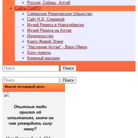
Россия, Сибирь, Алтай
Cайты СибРО
Сибирское Рериховское Общество
Сайт Н.Д. Спириной
Музей Рериха в Новосибирске
Музей Рериха на Алтае
Издательство
Книги Живой Этики
"Наследие Алтая" - Верх-Уймон
Хочу помочь
Книжный магазин
Поиск
Поиск
Мысли на каждый день
Опытные люди
просят об
испытаниях, иначе на
чем утвердить силу
нашу?