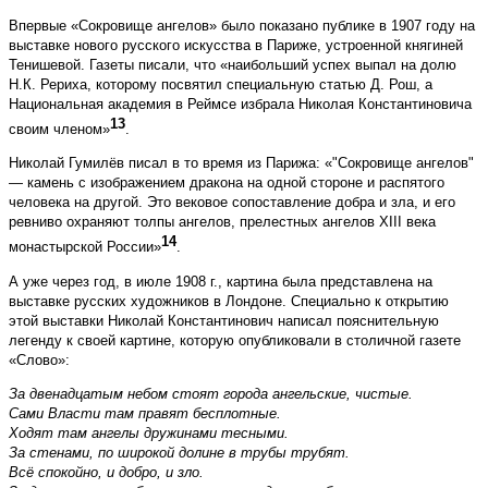
Впервые «Сокровище ангелов» было показано публике в 1907 году на
выставке нового русского искусства в Париже, устроенной княгиней
Тенишевой. Газеты писали, что «наибольший успех выпал на долю
Н.К. Рериха, которому посвятил специальную статью Д. Рош, а
Национальная академия в Реймсе избрала Николая Константиновича
13
своим членом»
.
Николай Гумилёв писал в то время из Парижа: «"Сокровище ангелов"
— камень с изображением дракона на одной стороне и распятого
человека на другой. Это вековое сопоставление доб­ра и зла, и его
ревниво охраняют толпы ангелов, прелестных ангелов XIII века
14
монастырской России»
.
А уже через год, в июле 1908 г., картина была представлена на
выставке русских художников в Лондоне. Специально к открытию
этой выставки Николай Константинович написал пояснительную
легенду к своей картине, которую опубликовали в столичной газете
«Слово»:
За двенадцатым небом стоят города ангельские, чистые.
Сами Власти там правят бесплотные.
Ходят там ангелы дружинами тесными.
За стенами, по широкой долине в трубы трубят.
Всё спокойно, и добро, и зло.