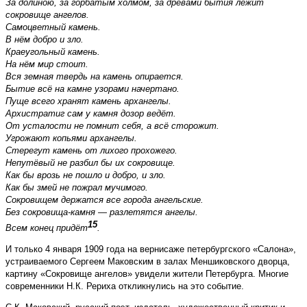
За долиною, за горбатым холмом, за древами бытия лежит
сокровище ангелов.
Самоцветный камень.
В нём добро и зло.
Краеугольный камень.
На нём мир стоит.
Вся земная твердь на камень опирается.
Бытие всё на камне узорами начертано.
Пуще всего хранят камень архангелы.
Архистратиг сам у камня дозор ведёт.
От усталости не помнит себя, а всё сторожит.
Угрожают копьями архангелы.
Стерегут камень от лихого прохожего.
Непутёвый не разбил бы их сокровище.
Как бы врозь не пошло и добро, и зло.
Как бы змей не пожрал мучимого.
Сокровищем держатся все города ангельские.
Без сокровища-камня — разлетятся ангелы.
15
Всем конец придёт
.
И только 4 января 1909 года на вернисаже петербургского «Салона»,
устраиваемого Сергеем Маковским в залах Меншиковского дворца,
картину «Сокровище ангелов» увидели жители Петербурга. Многие
современники Н.К. Рериха откликнулись на это событие.