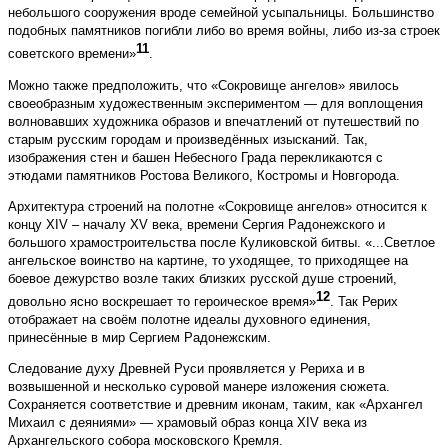
небольшого сооружения вроде семейной усыпальницы. Большинство
подобных памятников погибли либо во время войны, либо из-за строек
11
советского времени»
.
Можно также предположить, что «Сокровище ангелов» явилось
своеобразным художественным экспериментом — для воплощения
волновавших художника образов и впечатлений от путешествий по
старым русским городам и произведённых изысканий. Так,
изображения стен и башен Небесного Града перекликаются с
этюдами памятников Ростова Великого, Костромы и Новгорода.
Архитектура строений на полотне «Сокровище ангелов» относится к
концу XIV – началу XV века, времени Сергия Радонежского и
большого храмостроительства после Куликовской битвы. «...Светлое
ангельское воинство на картине, то уходящее, то приходящее на
боевое дежурство возле таких близких русской душе строений,
12
довольно ясно воскрешает то героическое время»
. Так Рерих
отображает на своём полотне идеалы духовного единения,
принесённые в мир Сергием Радонежским.
Следование духу Древней Руси проявляется у Рериха и в
возвышенной и несколько суровой манере изложения сюжета.
Сохраняется соответствие и древним иконам, таким, как «Архангел
Михаил с деяниями» — храмовый образ конца XIV века из
Архангельского собора московского Кремля.