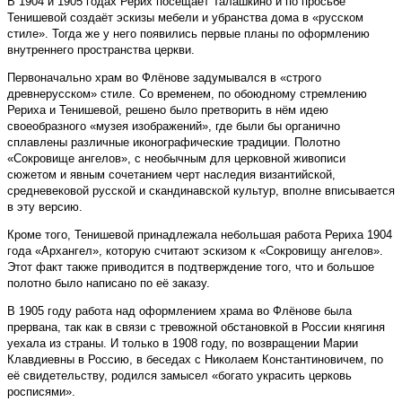
В 1904 и 1905 годах Рерих посещает Талашкино и по просьбе
Тенишевой создаёт эскизы мебели и убранства дома в «русском
стиле». Тогда же у него появились первые планы по оформлению
внутреннего пространства церкви.
Первоначально храм во Флёнове задумывался в «строго
древнерусском» стиле. Со временем, по обоюдному стремлению
Рериха и Тенишевой, решено было претворить в нём идею
своеобразного «музея изоб­ражений», где были бы органично
сплавлены различные иконографические традиции. Полотно
«Сокровище ангелов», с необычным для церковной живописи
сюжетом и явным сочетанием черт наследия византийской,
средневековой русской и скандинавской культур, вполне вписывается
в эту версию.
Кроме того, Тенишевой принадлежала небольшая работа Рериха 1904
года «Архангел», которую считают эскизом к «Сокровищу ангелов».
Этот факт также приводится в подтверждение того, что и большое
полотно было написано по её заказу.
В 1905 году работа над оформлением храма во Флёнове была
прервана, так как в связи с тревожной обстановкой в России княгиня
уехала из страны. И только в 1908 году, по возвращении Марии
Клавдиевны в Россию, в беседах с Николаем Константиновичем, по
её свидетельству, родился замысел «богато украсить церковь
росписями».