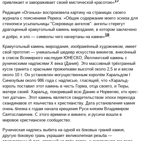
17
привлекает и завораживает своей мистической красотою»
.
Редакция «Огонька» воспроизвела картину на страницах своего
журнала с пояснением Рериха: «Общее содержание моего эскиза для
стенописи усыпальницы "Сокровище ангелов": ангелы стерегут
драгоценный краеугольный камень мироздания, в котором заключено
18
и добро, и зло — символы чего начертаны на камне»
.
Краеугольный камень мироздания, изображённый художником, имеет
свой прототип — уникальный шедевр искусства викингов, внесённый
в список Всемирного наследия ЮНЕСКО, Йеллингский камень с
руническими надписями X века (Дания). Это массивный трёхгранный
кусок гранита с красными прожилками высотой около 2,5 м и весом
около 10 т. Он установлен могущественным королём Харальдом I
Синезубым около 986 года с надписью, гласящей, что «Харальд-
король поставил этот камень в честь Горма, отца своего, и Тюры,
матери своей. Харальд, покоривший всю Данию и Норвегию, кто крес­
тил датчан». Этот камень является свидетельством эпохи перехода
скандинавов от язычества к христианству. Дата установления камня
очень близка к годам начала крещения Руси князем Владимиром
Святославичем. С этого времени и викинги, и русичи вошли в
мировое христианское сообщество.
Руническая надпись выбита на одной из боковых граней камня,
другую боковую грань украшает великолепная резьба —