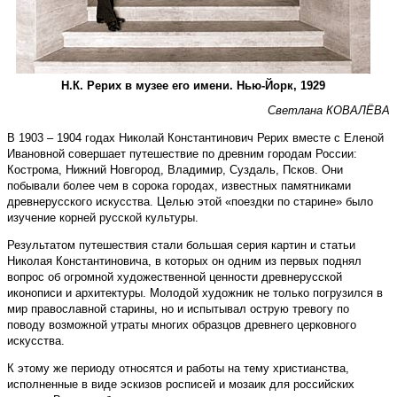
Н.К. Рерих в музее его имени. Нью­-Йорк, 1929
Светлана КОВАЛЁВА
В 1903 – 1904 годах Николай Константинович Рерих вместе с Еленой
Ивановной совершает путешествие по древним городам России:
Кострома, Нижний Новгород, Владимир, Суздаль, Псков. Они
побывали более чем в сорока городах, известных памятниками
древнерусского искусства. Целью этой «поездки по старине» было
изучение корней русской культуры.
Результатом путешествия стали большая серия картин и статьи
Николая Константиновича, в которых он одним из первых поднял
вопрос об огромной художественной ценности древнерусской
иконописи и архитектуры. Молодой художник не только погрузился в
мир православной старины, но и испытывал острую тревогу по
поводу возможной утраты многих образцов древнего церковного
искусства.
К этому же периоду относятся и работы на тему христианства,
исполненные в виде эскизов росписей и мозаик для российских