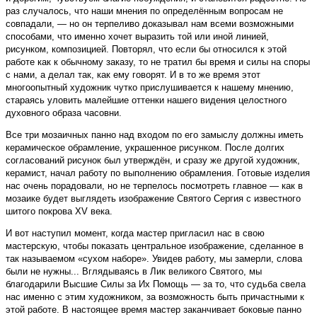
раз случалось, что наши мнения по определённым вопросам не
совпадали, — но он терпеливо доказывал нам всеми возможными
способами, что именно хочет выразить той или иной линией,
рисунком, композицией. Повторял, что если бы относился к этой
работе как к обычному заказу, то не тратил бы время и силы на споры
с нами, а делал так, как ему говорят. И в то же время этот
многоопытный художник чутко прислушивается к нашему мнению,
стараясь уловить малейшие оттенки нашего видения целостного
духовного образа часовни.
Все три мозаичных панно над входом по его замыслу должны иметь
керамическое обрамление, украшенное рисунком. После долгих
согласований рисунок был утверждён, и сразу же другой художник,
керамист, начал работу по выполнению обрамления. Готовые изделия
нас очень порадовали, но не терпелось посмотреть главное — как в
мозаике будет выглядеть изображение Святого Сергия с известного
шитого покрова XV века.
И вот наступил момент, когда мастер пригласил нас в свою
мастерскую, чтобы показать центральное изображение, сделанное в
так называемом «сухом наборе». Увидев работу, мы замерли, слова
были не нужны... Вглядываясь в Лик великого Святого, мы
благодарили Высшие Силы за Их Помощь — за то, что судьба свела
нас именно с этим художником, за возможность быть причастными к
этой работе. В настоящее время мастер заканчивает боковые панно