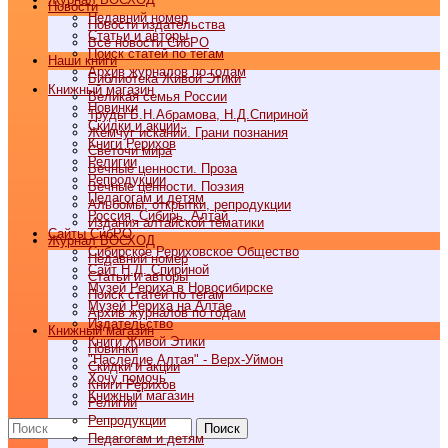
Новости
Недавний номер
Новости издательства
Статьи и авторы
Все новости СибРО
Поиск статей по тегам
Наши книги
Архив журналов по годам
Библиотека Живой Этики
Книжный магазин
Великая семья России
Новинки
Труды Б.Н.Абрамова, Н.Д.Спириной
Скидки и акции
Жемчуг исканий. Грани познания
Книги Рерихов
Светочи мира
Религии
Вечные ценности. Проза
Репродукции
Вечные ценности. Поэзия
Педагогам и детям
Альбомы, открытки, репродукции
Россия, Сибирь, Алтай
Издания алтайской тематики
Cайты СибРО
Журнал ВОСХОД
Сибирское Рериховское Общество
Недавний номер
Сайт Н.Д. Спириной
Статьи и авторы
Музей Рериха в Новосибирске
Поиск статей по тегам
Музей Рериха на Алтае
Архив журналов по годам
Издательство
Книжный магазин
Книги Живой Этики
Новинки
"Наследие Алтая" - Верх-Уймон
Скидки и акции
Хочу помочь
Книги Рерихов
Книжный магазин
Религии
Репродукции
Поиск
Педагогам и детям