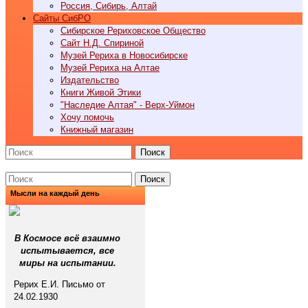
Россия, Сибирь, Алтай
Cайты СибРО
Сибирское Рериховское Общество
Сайт Н.Д. Спириной
Музей Рериха в Новосибирске
Музей Рериха на Алтае
Издательство
Книги Живой Этики
"Наследие Алтая" - Верх-Уймон
Хочу помочь
Книжный магазин
Поиск
Поиск
Мысли на каждый день
В Космосе всё взаимно
испытывается, все
миры на испытании.
Рерих Е.И. Письмо от
24.02.1930