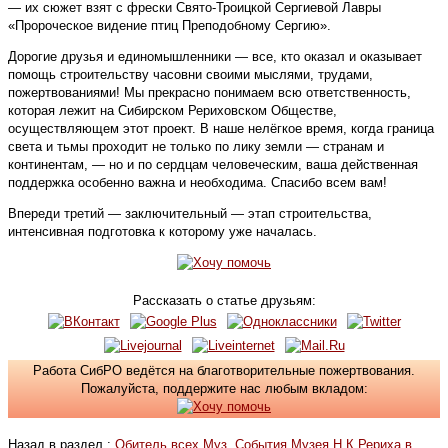
— их сюжет взят с фрески Свято-Троицкой Сергиевой Лавры
«Пророческое видение птиц Преподобному Сергию».
Дорогие друзья и единомышленники — все, кто оказал и оказывает
помощь строительству часовни своими мыслями, трудами,
пожертвованиями! Мы прекрасно понимаем всю ответственность,
которая лежит на Сибирском Рериховском Обществе,
осуществляющем этот проект. В наше нелёгкое время, когда граница
света и тьмы проходит не только по лику земли — странам и
континентам, — но и по сердцам человеческим, ваша действенная
поддержка особенно важна и необходима. Спасибо всем вам!
Впереди третий — заключительный — этап строительства,
интенсивная подготовка к которому уже началась.
Рассказать о статье друзьям:
Работа СибРО ведётся на благотворительные пожертвования.
Пожалуйста, поддержите нас любым вкладом:
Назад в раздел :
Обитель всех Муз. События Музея Н.К.Рериха в