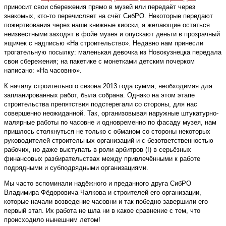
приносит свои сбережения прямо в музей или передаёт через
знакомых, кто-то перечисляет на счёт СибРО. Некоторые передают
пожертвования через наши книжные киоски, а желающие остаться
неизвестными заходят в фойе музея и опускают деньги в прозрачный
ящичек с надписью «На строительство». Недавно нам принесли
трогательную посылку: маленькая девочка из Новокузнецка передала
свои сбережения; на пакетике с монетками детским почерком
написано: «На часовню».
К началу строительного сезона 2013 года сумма, необходимая для
запланированных работ, была собрана. Однако на этом этапе
строительства препятствия подстерегали со стороны, для нас
совершенно неожиданной. Так, организовывая наружные штукатурно-
малярные работы по часовне и одновременно по фасаду музея, нам
пришлось столкнуться не только с обманом со стороны некоторых
руководителей строительных организаций и с безответственностью
рабочих, но даже выступать в роли арбитров (!) в серьёзных
финансовых разбирательствах между привлечёнными к работе
подрядными и субподрядными организациями.
Мы часто вспоминали надёжного и преданного друга СибРО
Владимира Фёдоровича Чалкова и строителей его организации,
которые начали возведение часовни и так победно завершили его
первый этап. Их работа не шла ни в какое сравнение с тем, что
происходило нынешним летом!