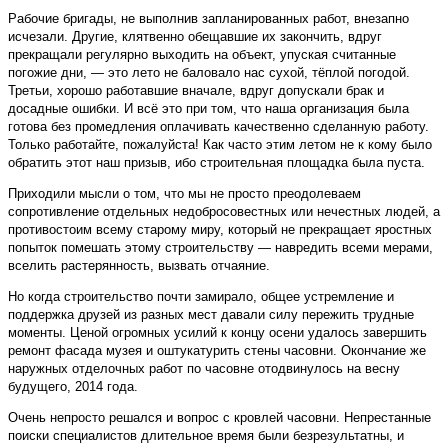
Рабочие бригады, не выполнив запланированных работ, внезапно
исчезали. Другие, клятвенно обещавшие их закончить, вдруг
прекращали регулярно выходить на объект, упуская считанные
погожие дни, — это лето не баловало нас сухой, тёплой погодой.
Третьи, хорошо работавшие вначале, вдруг допускали брак и
досадные ошибки. И всё это при том, что наша организация была
готова без промедления оплачивать качественно сделанную работу.
Только работайте, пожалуйста! Как часто этим летом не к кому было
обратить этот наш призыв, ибо строительная площадка была пуста.
Приходили мысли о том, что мы не просто преодолеваем
сопротивление отдельных недобросовестных или нечестных людей, а
противостоим всему старому миру, который не прекращает яростных
попыток помешать этому строительству — навредить всеми мерами,
вселить растерянность, вызвать отчаяние.
Но когда строительство почти замирало, общее устремление и
поддержка друзей из разных мест давали силу пережить трудные
моменты. Ценой огромных усилий к концу осени удалось завершить
ремонт фасада музея и оштукатурить стены часовни. Окончание же
наружных отделочных работ по часовне отодвинулось на весну
будущего, 2014 года.
Очень непросто решался и вопрос с кровлей часовни. Непрестанные
поиски специалистов длительное время были безрезультатны, и