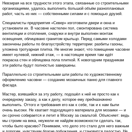
Невзирая на все трудности этого этапа, связанные со строительными
организациями, удалось выполнить большой объём разноплановых
работ, часть из них — собственными силами и с помощью друзей.
Специалисты предприятия «Север» изготовили двери и окна и
установили их. В часовне настелен пол, смонтирована система
вентиляции и отопления, снаружи и внутри выполнен монтаж
освещения, облицовано гранитом крыльцо. Перед самыми холодами
закончены работы по благоустройству территории: разбиты газоны,
уложена тротуарная плитка. Не многие знают, что помещение часовни
имеет нулевой, нижний этаж, — в настоящее время там идёт
покраска стен и облицовка пола плиткой. К новогодним праздникам
эти работы будут полностью завершены.
Параллельно со строительными шли работы по художественному
оформлению часовни — созданию мозаичных панно для главного
фасада.
Мастер, взявшийся за эту работу, подошёл к ней не просто как к
очередному заказу, а как к делу, которое ему
предназначено
выполнить. Оттого и требования его как к себе, так и к нам были
очень высоки. Не хватает подходящего материала для мозаики — и
он срочно собирается и летит в Москву за смальтой. Объясняет: ведь
мы строим на века, неужели не найдём возможности сделать так,
чтобы было красиво? Понимаем, что дело это стало для него важным
и дорогим, чувствуем благие побуждения, и становится радостно. Не