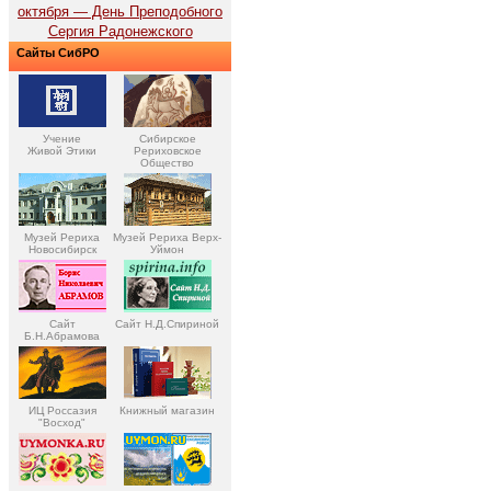
октября — День Преподобного
Сергия Радонежского
Сайты СибРО
Учение
Сибирское
Живой Этики
Рериховское
Общество
Музей Рериха
Музей Рериха Верх-
Новосибирск
Уймон
Сайт
Сайт Н.Д.Спириной
Б.Н.Абрамова
ИЦ Россазия
Книжный магазин
"Восход"