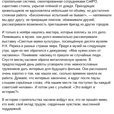
стропильная система, смонтированная сотрудниками СибРО,
сиротливо стояла, укрытая плёнкой от дождя. Приходящих
кровельщиков не вдохновляла небольшая по объёму, но достаточно
сложная работа. «Бесконечных испытаний не бывает», — напоминали
мы друг другу, не прекращая поисков; обзванивали друзей,
рассматривали возможность приглашения бригад из других городов.
И только в ноябре нашлись мастера, которые взялись за это дело.
Появившись в музее, они долго внимательно рассматривали
выставку «Светлые маяки культуры», посвящённую десяти музеям
Н.К. Рериха в разных странах мира. Придя в музей на следующее
утро, один из них обратился к дежурному: «Мне нужен ключ от
часовенки
». Понимаем: наконец-то пришли не случайные люди...
Спустя месяц часовня обрела металлическую кровлю. В
предпоследний день работы уговорили этих немногословных
тружеников дать интервью для будущего фильма. Они рассказали
очень коротко о том, как нашли нас, сколько времени заняла их
работа. Думаем, что интервью закончено, и вдруг после паузы
слышим серьёзные слова: «На нашем месте так поступил бы каждый
советский человек». И потом уже с улыбкой: «Это войдёт в
историю?»
В историю строительства часовни войдут все, кто не прошёл мимо,
кто внёс свой вклад трудом, сердечным чувством, мысленной
поддержкой.