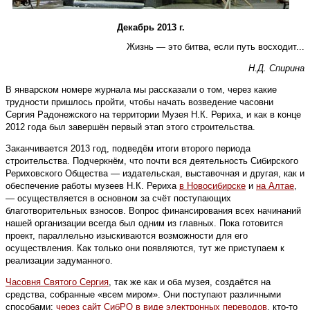
Декабрь 2013 г.
Жизнь — это битва, если путь восходит...
Н.Д. Спирина
В январском номере журнала мы рассказали о том, через какие
трудности пришлось пройти, чтобы начать возведение часовни
Сергия Радонежского на территории Музея Н.К. Рериха, и как в конце
2012 года был завершён первый этап этого строительства.
Заканчивается 2013 год, подведём итоги второго периода
строительства. Подчеркнём, что почти вся деятельность Сибирского
Рериховского Общества — издательская, выставочная и другая, как и
обеспечение работы музеев Н.К. Рериха
в Новосибирске
и
на Алтае
,
— осуществляется в основном за счёт поступающих
благотворительных взносов. Вопрос финансирования всех начинаний
нашей организации всегда был одним из главных. Пока готовится
проект, параллельно изыскиваются возможности для его
осуществления. Как только они появляются, тут же приступаем к
реализации задуманного.
Часовня Святого Сергия
, так же как и оба музея, создаётся на
средства, собранные «всем миром». Они поступают различными
способами:
через сайт СибРО в виде электронных переводов
, кто-то