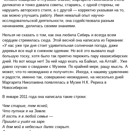
деликатно и тонко давала советы, стараясь, с одной стороны, не
нарушить авторского стиля, а с другой — корректно указывая на то,
как можно улучшить работу. Имея немалый опыт научно-
исследовательской деятельности, она содействовала разным
начинаниям, делилась своими знаниями.
Нельзя не сказать о том, как она любила Сибирь и всегда всем
сердцем стремилась сюда. Этой весной она написала из Германии:
«У нас уже три дня стоит удивительная солнечная погода, даже
деревья все ещё в снежном одеянии. Но всё это вызвало ещё
большую тоску, хотя было так приятно пережить пару квазисибирских
дней. Но вот мощи нет! За ней надо ехать на Байкал, на Алтай!.. Уже
давно скучаю о свидании с Музеем. По крайней мере, ращу мысль. А
может, что-то неожиданно и получится». Иногда, к нашему удивлению
и радости, именно так, совершенно неожиданно, на несколько дней
Маргарита Николаевна появлялась в Музее Н.К. Рериха в
Новосибирске.
В январе 2011 года она написала такие строки:
Чем старше, тем ясней,
Что путник я на Земле.
И гость я в любой семье —
Пришёл и ушёл на заре.
А дом мой в небесных далях сокрыт.