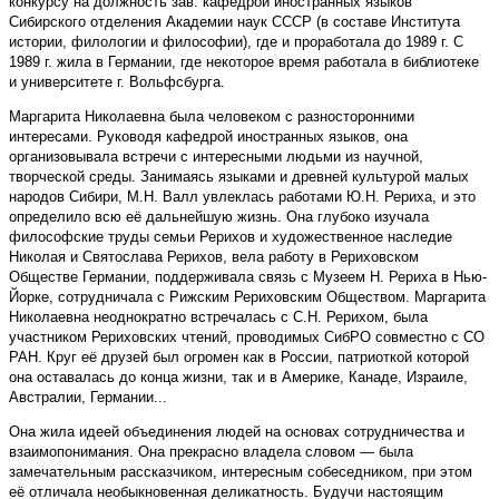
конкурсу на должность зав. кафедрой иностранных языков
Сибирского отделения Академии наук СССР (в составе Института
истории, филологии и философии), где и проработала до 1989 г. С
1989 г. жила в Германии, где некоторое время работала в библиотеке
и университете г. Вольфсбурга.
Маргарита Николаевна была человеком с разносторонними
интересами. Руководя кафедрой иностранных языков, она
организовывала встречи с интересными людьми из научной,
творческой среды. Занимаясь языками и древней культурой малых
народов Сибири, М.Н. Валл увлеклась работами Ю.Н. Рериха, и это
определило всю её дальнейшую жизнь. Она глубоко изучала
философские труды семьи Рерихов и художественное наследие
Николая и Святослава Рерихов, вела работу в Рериховском
Обществе Германии, поддерживала связь с Музеем Н. Рериха в Нью-
Йорке, сотрудничала с Рижским Рериховским Обществом. Маргарита
Николаевна неоднократно встречалась с С.Н. Рерихом, была
участником Рериховских чтений, проводимых СибРО совместно с СО
РАН. Круг её друзей был огромен как в России, патриоткой которой
она оставалась до конца жизни, так и в Америке, Канаде, Израиле,
Австралии, Германии...
Она жила идеей объединения людей на основах сотрудничества и
взаимопонимания. Она прекрасно владела словом — была
замечательным рассказчиком, интересным собеседником, при этом
её отличала необыкновенная деликатность. Будучи настоящим