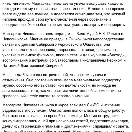
интеллигентом, Маргарита Николаевна умела выслушать каждого,
никогда и никому не навязывая своего мнения. В людях она прежде
всего видела всё лучшее, а недостатки объясняла тем, что каждый
человек проходит свой путь становления через осознание и
преодоление. Учила быть терпимыми, уметь вмещать и соизмерять.
Маргарита Николаевна всем сердцем любила Музей Н.К. Рериха в
Новосибирске. Многие её приезды в Сибирь были непосредственно
связаны с делами Сибирского Рериховского Общества: она
участвовала в конференциях, открывала выставки, принимала
участие в съёмках фильмов, писала статьи для журнала «Восход»,
воспоминания о встречах со Святославом Николаевичем Рерихом и
Наталией Дмитриевной Спириной.
Мы всегда были рады встрече с ней, человеком чутким и
отзывчивым. Она постоянно оказывала материальную поддержку
музею, особенно его выставочной деятельности, но никогда не
афишировала этого, как человек исключительной скромности, не
требовавший к себе какого-то особого внимания.
Маргарита Николаевна была в курсе всех дел СибРО и искренне
радовалась его успехам. Она активно включалась в общую работу,
безотказно отзываясь на просьбы о помощи. Многие сотрудники
консультировались с ней при написании статей, подготовке докладов,
делились творческими планами и достижениями, спрашивали совета.
Человек обширных и глубоких знаний, Маргарита Николаевна очень