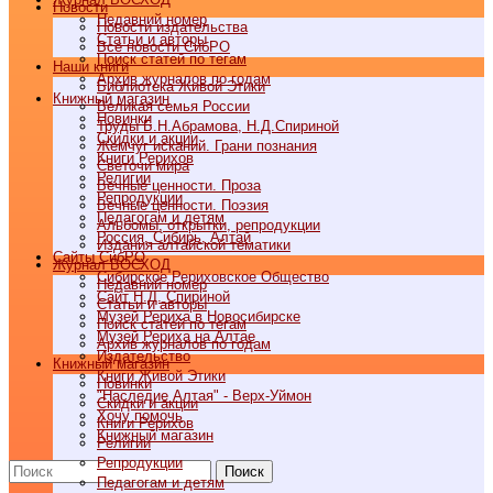
Новости
Недавний номер
Новости издательства
Статьи и авторы
Все новости СибРО
Поиск статей по тегам
Наши книги
Архив журналов по годам
Библиотека Живой Этики
Книжный магазин
Великая семья России
Новинки
Труды Б.Н.Абрамова, Н.Д.Спириной
Скидки и акции
Жемчуг исканий. Грани познания
Книги Рерихов
Светочи мира
Религии
Вечные ценности. Проза
Репродукции
Вечные ценности. Поэзия
Педагогам и детям
Альбомы, открытки, репродукции
Россия, Сибирь, Алтай
Издания алтайской тематики
Cайты СибРО
Журнал ВОСХОД
Сибирское Рериховское Общество
Недавний номер
Сайт Н.Д. Спириной
Статьи и авторы
Музей Рериха в Новосибирске
Поиск статей по тегам
Музей Рериха на Алтае
Архив журналов по годам
Издательство
Книжный магазин
Книги Живой Этики
Новинки
"Наследие Алтая" - Верх-Уймон
Скидки и акции
Хочу помочь
Книги Рерихов
Книжный магазин
Религии
Репродукции
Поиск
Педагогам и детям