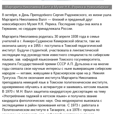
Маргарита Николаевна Валл в Музее Н.К. Рериха в Новосибирске
8 октября, в День Преподобного Сергия Радонежского, из жизни ушла
Маргарита Николаевна Валл — близкий и преданный друг
новосибирского Музея Н.К. Рериха. Последние годы она жила в
Германии, но сердцем принадлежала России.
Маргарита Николаевна родилась 30 апреля 1938 года в семье
учителей в г. Анжеро-Судженске Кемеровской области, там же
окончила школу и в 1955 г. поступила в Томский педагогический
институт. Будучи студенткой, участвовала в лингвистической
экспедиции под руководством известного специалиста по сибирским
языкам, зав. кафедрой языкознания Томского госуниверситета,
лауреата Государственной премии СССР А.П. Дульзона и на многие
годы связала свои научные интересы с ныне вымирающим сибирским
народом — кетами, живущими в Красноярском крае на р. Нижняя
Тунгуска. После окончания института Маргарита Николаевна
преподавала немецкий язык в Томском политехническом институте,
одновременно обучаясь в аспирантуре и занимаясь кетским языком.
В 1970 г. М.Н. Валл защитила кандидатскую диссертацию на тему
«Употребление падежей в кетском языке» и получила звание
кандидата филологических наук. Она неоднократно выезжала с
экспедициями в район проживания кетов. С 1973 г. работала в
Политехническом институте в Таганроге, а в 1978 г. прошла по