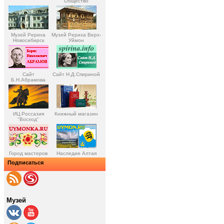
Общество
Музей Рериха
Музей Рериха Верх-
Новосибирск
Уймон
Сайт
Сайт Н.Д.Спириной
Б.Н.Абрамова
ИЦ Россазия
Книжный магазин
"Восход"
Город мастеров
Наследие Алтая
Подписаться
Музей