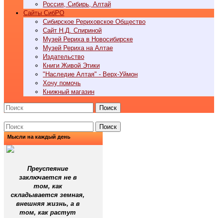
Россия, Сибирь, Алтай
Cайты СибРО
Сибирское Рериховское Общество
Сайт Н.Д. Спириной
Музей Рериха в Новосибирске
Музей Рериха на Алтае
Издательство
Книги Живой Этики
"Наследие Алтая" - Верх-Уймон
Хочу помочь
Книжный магазин
Поиск
Поиск
Мысли на каждый день
Преуспеяние
заключается не в
том, как
складывается земная,
внешняя жизнь, а в
том, как растут