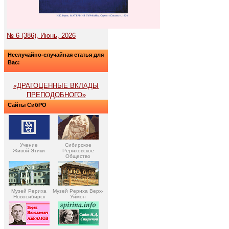
№ 6 (386), Июнь, 2026
Неслучайно-случайная статья для
Вас:
«ДРАГОЦЕННЫЕ ВКЛАДЫ
ПРЕПОДОБНОГО»
Сайты СибРО
Учение
Сибирское
Живой Этики
Рериховское
Общество
Музей Рериха
Музей Рериха Верх-
Новосибирск
Уймон