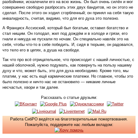
разбойники, искалечили его на всю жизнь. Он был очень силён и мог
совершенно свободно разбросать этих двух бандитов, но он этого не
сделал. После этого он ходил сгорбленный; он принял на себя такую
инвалидность, считая, видимо, что для его духа это полезно.
А Франциск Ассизский, который был богатым, оставил богатство и
стал нищим. Он голодал, жил под дождём и в холоде и грязи, его
гнали и никуда не пускали по ночам. Он специально навлёк это на
себя, чтобы что-то в себе победить. И, сидя в тюрьме, он радовался,
что тело его в цепях, а душа на свободе.
Так что про всё отрицательное, что происходит с нашей личностью, с
нашей оболочкой, нужно подумать, как повернуть на пользу нашему
духу и что, может быть, это для духа необходимо. Кроме того, мы
платим, у нас есть ещё кармические платежи. Но главное, чтобы это
было полезно и ничто нас не остановило — никакие личные
несчастья, хвори и так далее.
Рассказать о статье друзьям:
Работа СибРО ведётся на благотворительные пожертвования.
Пожалуйста, поддержите нас любым вкладом: