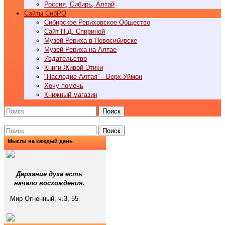
Россия, Сибирь, Алтай
Cайты СибРО
Сибирское Рериховское Общество
Сайт Н.Д. Спириной
Музей Рериха в Новосибирске
Музей Рериха на Алтае
Издательство
Книги Живой Этики
"Наследие Алтая" - Верх-Уймон
Хочу помочь
Книжный магазин
Поиск
Поиск
Мысли на каждый день
Дерзание духа есть
начало восхождения.
Мир Огненный, ч.3, 55