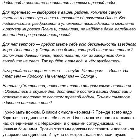
действий и освежите восприятие глотком трезвой воды.
Для третьего — выберите в вашей рабочей комнате самую
высшую и отвесную линию и назовите её размером Плана. Все
недовольства, раздражения и утомления прикладывайте мысленно
к размеру мирового Плана и, сравнивая, не найдёте даже малейшего
места для призрачных настроений.
Для четвёртого — представьте себе всю бесконечность звёздного
мира. Поистине, у Отца много домов, который из них запятнаем?
Вспоминая данный канон, представьте, как из запертого дома
выходите на свет. Так придёт к вам всё, в чём нуждаетесь.
Начертайте на первом камне — Голубя. На втором — Воина. На
третьем — Колонну. На четвёртом — Солнце».
Наталия Дмитриевна, поясните слова о втором камне основания:
«Облекитесь в оружие дня, достаньте доспехи ваших действий и
освежите восприятие глотком трезвой воды». Почему символом
единения является воин?
Нужно быть воином. В каком смысле «воином»? Прежде всего надо
бороться за единение в себе самом. Очень многое в нас отталкивает
нас от единения и с Иерархией, и с нашими сотрудниками, и с
нашими ближними. Против этого мы должны восставать и воевать за
утверждение единения. И нужно осмотреть наши доспехи, нужно