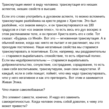
Трансмутация имеет в виду человека: трансмутация его низших
аспектов, низших свойств в высшие.
Если это слово употребить в духовном аспекте, то можно вспомнить
трансмутацию разбойника на кресте рядом с Христом. Это был
разбойник, «со знаком минус», и он трансмутировался на 180
градусов и стал «со знаком плюс», то есть весь его дух воскрес в
этом распинаемом теле, и он просил Христа взять его к себе. Тот
сказал: «Будешь со Мной». Вот это — мгновенная трансмутация. А в
обычной жизни, когда нас никто не пытает и не распинает, мы это
проходим постепенно. Наши негативные свойства мы стараемся
трансмутировать в позитивные. Если, например, мы раздражительны
— стараемся вырабатывать спокойствие, то есть обратный полюс.
Если мы недоброжелательны — стараемся вырабатывать
доброжелательство, сочувствие, сострадание, сорадование, то есть
сами себя воспитываем, трансмутируем, зная свои недостатки. И
каждый, если в себе поищет, поймёт,
что
ему надо трансмутировать,
что
у него негативное и как это претворить. Вот этим и занимается
Живая Этика.
Что такое самолюбование?
Это элемент самости, конечно. И надо его заменить
самокритичностью. Когда человек очень собой доволен, к чему это
может привести?