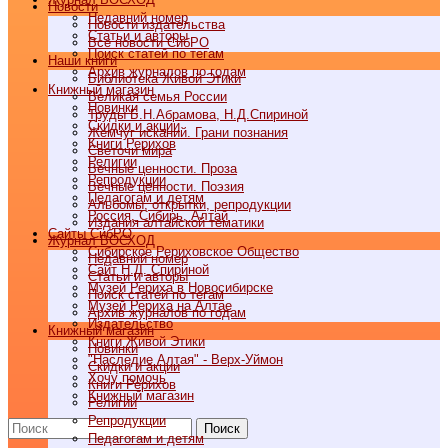
Новости
Недавний номер
Новости издательства
Статьи и авторы
Все новости СибРО
Поиск статей по тегам
Наши книги
Архив журналов по годам
Библиотека Живой Этики
Книжный магазин
Великая семья России
Новинки
Труды Б.Н.Абрамова, Н.Д.Спириной
Скидки и акции
Жемчуг исканий. Грани познания
Книги Рерихов
Светочи мира
Религии
Вечные ценности. Проза
Репродукции
Вечные ценности. Поэзия
Педагогам и детям
Альбомы, открытки, репродукции
Россия, Сибирь, Алтай
Издания алтайской тематики
Cайты СибРО
Журнал ВОСХОД
Сибирское Рериховское Общество
Недавний номер
Сайт Н.Д. Спириной
Статьи и авторы
Музей Рериха в Новосибирске
Поиск статей по тегам
Музей Рериха на Алтае
Архив журналов по годам
Издательство
Книжный магазин
Книги Живой Этики
Новинки
"Наследие Алтая" - Верх-Уймон
Скидки и акции
Хочу помочь
Книги Рерихов
Книжный магазин
Религии
Репродукции
Поиск
Педагогам и детям