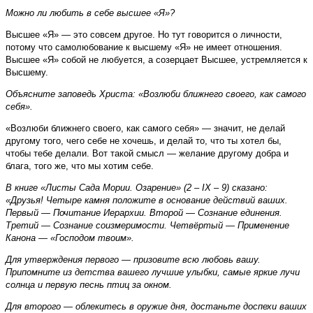
Можно ли любить в себе высшее «Я»?
Высшее «Я» — это совсем другое. Но тут говорится о личности,
потому что самолюбование к высшему «Я» не имеет отношения.
Высшее «Я» собой не любуется, а созерцает Высшее, устремляется к
Высшему.
Объясните заповедь Христа: «Возлюби ближнего своего, как самого
себя».
«Возлюби ближнего своего, как самого себя» — значит, не делай
другому того, чего себе не хочешь, и делай то, что ты хотел бы,
чтобы тебе делали. Вот такой смысл — желание другому добра и
блага, того же, что мы хотим себе.
В книге «Листы Сада Мории. Озарение» (2 – IX – 9) сказано:
«Друзья! Четыре камня положите в основание действий ваших.
Первый — Почитание Иерархии. Второй — Сознание единения.
Третий — Сознание соизмеримости. Четвёртый — Применение
Канона — «Господом твоим».
Для утверждения первого — призовите всю любовь вашу.
Припомните из детства вашего лучшие улыбки, самые яркие лучи
солнца и первую песнь птиц за окном.
Для второго — облекитесь в оружие дня, достаньте доспехи ваших