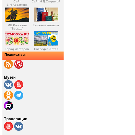
Сайт
Сайт Н.Д.Спириной
Б.Н.Абрамова
ИЦ Россазия
Книжный магазин
"Восход"
Город мастеров
Наследие Алтая
Подписаться
Музей
Трансляции