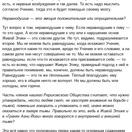
есть, и нервные возбуждения и так далее. То есть надо мыслить
согласно Учению, тогда это и будет помощью своему мозгу.
Неравнодушие — это эмоция положительная или отрицательная?
Тут вопрос в том, неравнодушие к чему. Если неравнодушие к пиву —
то это одно. А если неравнодушие к злу или к нарушению основ
Живой Этики — это совсем другое. Но тут, видимо, подразумевается
второе. Мы не можем быть равнодушны, когда искажают Учение,
когда даются какие-то послания, вроде по Учению и его словами, а на
самом деле они несут совершенно не то. Мы не можем оставаться
равнодушны, если что-то искажается или присваивается себе, — то
есть ко всему, что нарушает Живую Этику, праведный подход к ней и
правильное понимание, мы, конечно, должны быть неравнодушны.
Равнодушие — это те же тёпленькие. Тёплый благодушен, ему
хорошо, его в общем ничто не волнует. Но мы должны быть или
холодны, или горячи.
Часть членов нашего Рериховского Общества считает, что нужно
утверждать, нести людям свет, не заостряя внимания на борьбе с
тьмой, поменьше говорить и упоминать о ней, иначе можно
оказаться в лагере тьмы. Правильно ли это, ведь в Живой Этике и
в «Гранях Агни Йоги» много говорится о внутренней и внешней
тьме?
Это всё равно что полководец перед каким-то огромным сражением