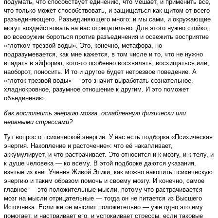
подумать, что способствует единению, что мешает, и применить всё,
что только может способствовать, и защищаться как щитом от всего
разъединяющего. Разъединяющего много: и мы сами, и окружающие
могут воздействовать на нас отрицательно. Для этого нужно стойко,
во всеоружии бороться против разъединения и освежить восприятие
«глотком трезвой воды». Это, конечно, метафора, но
подразумевается, как мне кажется, в том числе и то, что не нужно
впадать в эйфорию, кого-то особенно восхвалять, восхищаться или,
наоборот, поносить. И то и другое будет нетрезвое поведение. А
«глоток трезвой воды» — это значит выработать сознательное,
хладнокровное, разумное отношение к другим. И это поможет
объединению.
Как восполнить энергию мозга, ослабленную физически или
нервными стрессами?
Тут вопрос о психической энергии. У нас есть подборка «Психическая
энергия. Накопление и расточение»: что её накапливает,
аккумулирует, и что растрачивает. Это относится и к мозгу, и к телу, и
к душе человека — ко всему. В этой подборке даются указания,
взятые из книг Учения Живой Этики, как можно накопить психическую
энергию и таким образом помочь и своему мозгу. И конечно, самое
главное — это положительные мысли, потому что растрачивается
мозг на мысли отрицательные — тогда он не питается из Высшего
Источника. Если же он мыслит положительно — уже одно это ему
помогает, и настраивает его, и успокаивает стрессы, если таковые