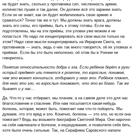
не будет знать, сколько у противника сил, численность армии,
количество пушек и так далее. Он должен всё это заранее знать.
Если он не знает, как он будет мобилизовать свою армию и
сражаться? Точно так же и тут. Мы должны знать врага, должны
знать его силы, его приёмы, быть к этому готовы. Если мы
подготовлены, мы на эти приёмы, эти уловки уже можем и не
попасться. Но надо ли концентрировать все свои мысли только на
этом? Надо свои мысли концентрировать на Иерархии Света, но
противников — знать, ведь о них так много говорится, об их уловках и
приёмах. Если бы это было неполезно, об этом бы в Учении не
говорилось.
Понятие относительности добра и зла. Если ребёнок берёт в руки
острый предмет или тянется к розетке, то взрослые, понимая,
чем это может кончиться, отбирают у него это. Ребёнок плачет,
для него это зло, но взрослые понимают, что это во благо. Так же
бывает и у нас…
Да. Что-то у нас отбирают, мы плачем, а на самом деле это для нас
благословение и спасение. Или нам посылается какая-нибудь
болезнь, которая, может быть, помогает нам что-то побороть. Мы
думаем, что это вред и зло. Конечно, болезнь — это зло, но если она
помогает? Ведь вы возьмите биографии Светочей Мира. Они нарочно
на себя навлекали и болезни, и изуродования, и позволяли себя бить,
хотя были очень сильные. Так, на Серафима Саровского напали