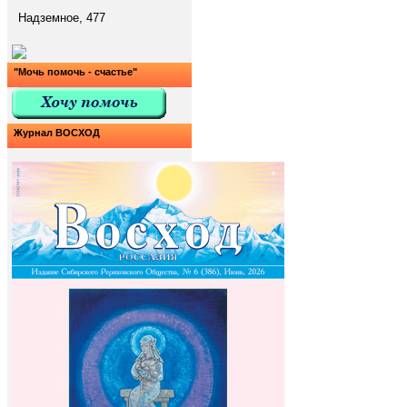
Надземное, 477
"Мочь помочь - счастье"
Журнал ВОСХОД