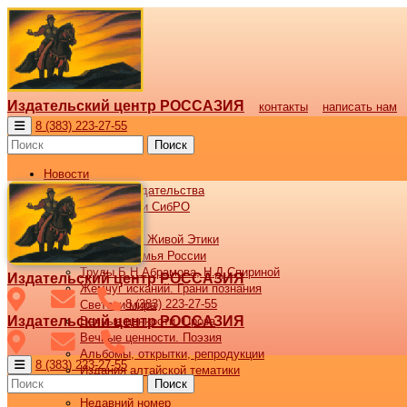
Издательский центр РОССАЗИЯ
контакты
написать нам
8 (383) 223-27-55
Поиск
Новости
Новости издательства
Все новости СибРО
Наши книги
Библиотека Живой Этики
Великая семья России
Труды Б.Н.Абрамова, Н.Д.Спириной
Издательский центр РОССАЗИЯ
Жемчуг исканий. Грани познания
8 (383) 223-27-55
Светочи мира
Издательский центр РОССАЗИЯ
Вечные ценности. Проза
Вечные ценности. Поэзия
Альбомы, открытки, репродукции
8 (383) 223-27-55
Издания алтайской тематики
Поиск
Журнал ВОСХОД
Недавний номер