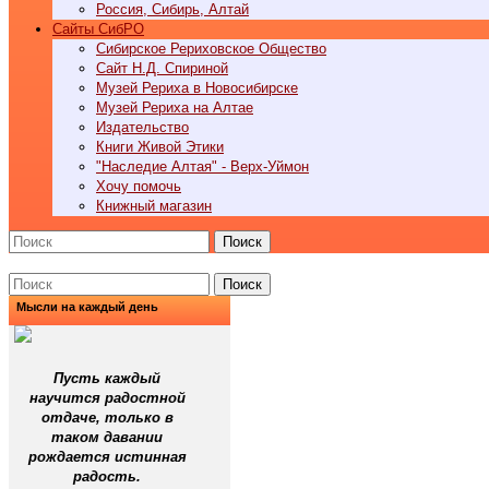
Россия, Сибирь, Алтай
Cайты СибРО
Сибирское Рериховское Общество
Сайт Н.Д. Спириной
Музей Рериха в Новосибирске
Музей Рериха на Алтае
Издательство
Книги Живой Этики
"Наследие Алтая" - Верх-Уймон
Хочу помочь
Книжный магазин
Поиск
Поиск
Мысли на каждый день
Пусть каждый
научится радостной
отдаче, только в
таком давании
рождается истинная
радость.