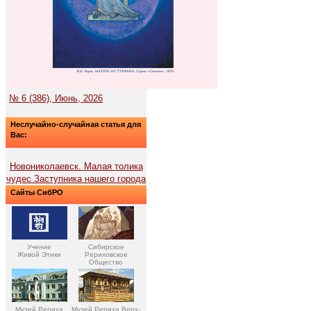
№ 6 (386), Июнь, 2026
Неслучайно-случайная статья для
Вас:
Новониколаевск. Малая толика
чудес Заступника нашего города
Сайты СибРО
Учение
Сибирское
Живой Этики
Рериховское
Общество
Музей Рериха
Музей Рериха Верх-