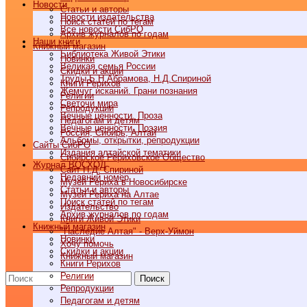
Новости
Статьи и авторы
Новости издательства
Поиск статей по тегам
Все новости СибРО
Архив журналов по годам
Наши книги
Книжный магазин
Библиотека Живой Этики
Новинки
Великая семья России
Скидки и акции
Труды Б.Н.Абрамова, Н.Д.Спириной
Книги Рерихов
Жемчуг исканий. Грани познания
Религии
Светочи мира
Репродукции
Вечные ценности. Проза
Педагогам и детям
Вечные ценности. Поэзия
Россия, Сибирь, Алтай
Альбомы, открытки, репродукции
Cайты СибРО
Издания алтайской тематики
Сибирское Рериховское Общество
Журнал ВОСХОД
Сайт Н.Д. Спириной
Недавний номер
Музей Рериха в Новосибирске
Статьи и авторы
Музей Рериха на Алтае
Поиск статей по тегам
Издательство
Архив журналов по годам
Книги Живой Этики
Книжный магазин
"Наследие Алтая" - Верх-Уймон
Новинки
Хочу помочь
Скидки и акции
Книжный магазин
Книги Рерихов
Религии
Поиск
Репродукции
Педагогам и детям