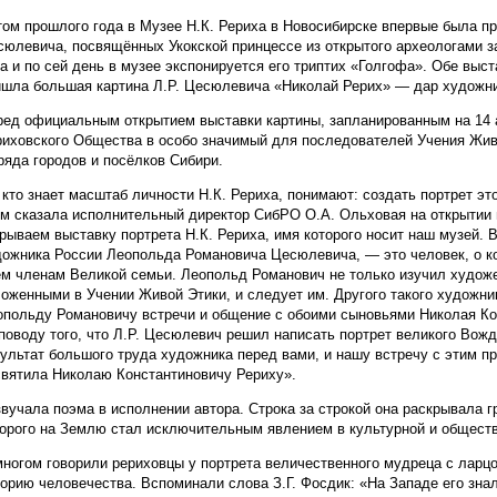
том прошлого года в Музее Н.К. Рериха в Новосибирске впервые была 
сюлевича, посвящённых Укокской принцессе из открытого археологами з
а и по сей день в музее экспонируется его триптих «Голгофа». Обе выс
ишла большая картина Л.Р. Цесюлевича «Николай Рерих» — дар художн
ред официальным открытием выставки картины, запланированным на 14 а
риховского Общества в особо значимый для последователей Учения Жив
ряда городов и посёлков Сибири.
 кто знает масштаб личности Н.К. Рериха, понимают: создать портрет э
ом сказала исполнительный директор СибРО О.А. Ольховая на открытии 
рываем выставку портрета Н.К. Рериха, имя которого носит наш музей. В
дожника России Леопольда Романовича Цесюлевича, — это человек, о ко
ем членам Великой семьи. Леопольд Романович не только изучил художес
оженными в Учении Живой Этики, и следует им. Другого такого художник
опольду Романовичу встречи и общение с обоими сыновьями Николая Кон
поводу того, что Л.Р. Цесюлевич решил написать портрет великого Вож
ультат большого труда художника перед вами, и нашу встречу с этим п
святила Николаю Константиновичу Рериху».
вучала поэма в исполнении автора. Строка за строкой она раскрывала 
торого на Землю стал исключительным явлением в культурной и обществ
многом говорили рериховцы у портрета величественного мудреца с ларц
орию человечества. Вспоминали слова З.Г. Фосдик: «На Западе его знали