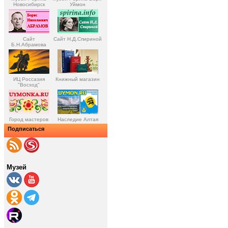
Новосибирск
Уймон
Сайт
Сайт Н.Д.Спириной
Б.Н.Абрамова
ИЦ Россазия
Книжный магазин
"Восход"
Город мастеров
Наследие Алтая
Подписаться
Музей