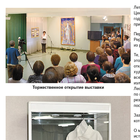
Ле
Це
год
пр
Пе
Ре
из 
Те,
эт
отк
ху
вс
изл
Торжественное открытие выставки
Ле
по 
рез
по
Заз
ко
О 
ист