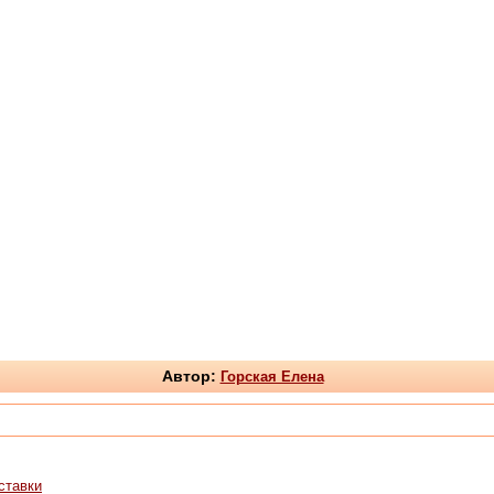
Автор:
Горская Елена
ставки