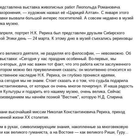
представлена выставка живописных работ Леопольда Романовича
ахоронения, — художник назвал её «Царицей Алтая». С января этого
тавки вызвали большой интерес посетителей. А совсем недавно в музей
ика музею.
преля, портрет Н.К. Рериха был представлен друзьям Сибирского
ой Этики день — 24 марта. К этому дню в музей съехались рериховцы
того великого деятеля, не разделяя его философии, — невозможно. Об
выставки: «Сегодня у нас праздник особенный. Во-первых, мы
о-вторых, для нас важен тот факт, что это работа кисти заслуженного
тором можно без преувеличения сказать: он молитвенно относится ко
твенное наследие Н.К. Рериха, он глубоко проникся идеями,
а сегодня мы не знаем. Стоит сказать и о том, что судьба подарила
стантиновича, от которых он очень многое почерпнул. И наша радость
дя Культуры и подарить его нашему музею, очень велика. Сейчас
роизведением мы начнём поэмой "Вестник", которую Н.Д. Спирина
грани высочайшей миссии Николая Константиновича Рериха, приход
енной жизни XX столетия.
ом в руках, символизирующим знания, накопленные за многовековую
 как великого гуманиста, а на Востоке — как великого Риши, Гуру...