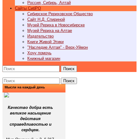
Россия, Сибирь, Алтай
Cайты СибРО
Сибирское Рериховское Общество
Сайт Н.Д. Спириной
Музей Рериха в Новосибирске
Музей Рериха на Алтае
Издательство
Книги Живой Этики
"Наследие Алтая" - Верх-Уймон
Хочу помочь
Книжный магазин
Поиск
Поиск
Мысли на каждый день
Качество добра есть
великое насыщение
действия
справедливостью и
сердцем.