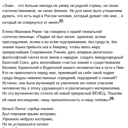
«Знаю... что больше никогда не увижу ни родной страны, ни своих
соотечественников, ни своих близких. Но для меня было утешением
думать, что есть ещё в России человек, который думает обо мне... и
25
который не отвернулся от меня»
.
Елена Ивановна Рерих так говорила о нашей гениальной
соотечественнице: «Подвиг её был велик: одинокая, всеми
преследуемая, всеми и во всём подозреваемая, без средств, без
знания языка прибыла она в Америку, чтобы явить миру
прекраснейшее Сокровенное Учение, дать впервые религиозно-
философский синтез всех веков и народов, создать международный
Братский Союз, дать величайшее счастье знания о существовании
Великих Хранителей и Водителей нашего человечества и пути к Ним.
Кто не преклонится перед нею, принявшей на себя такой подвиг
среди бездны невежественных отрицаний, подозрений и гонений?
Истинно, она была мученицей за уявленное ею новое спасение
человечеству в эпоху удушающего и разлагающего материализма.
Но это мученичество сплело ей новый прекрасный ВЕНЕЦ. Пошлём
26
ей наше восхищение, нашу признательность и нашу любовь»
.
Белый Лотос сердца твоего
Был терзаем ярыми ветрами;
Угрожали недруги кострами,
Но не устрашился ничего