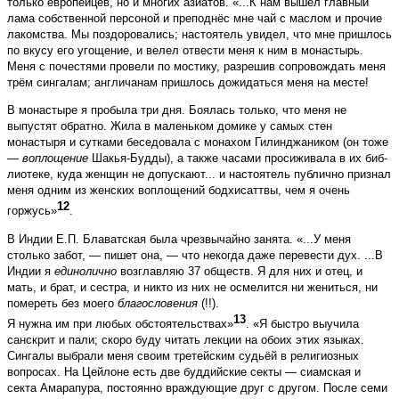
только европейцев, но и многих азиатов. «...К нам вышел главный
лама собственной персоной и преподнёс мне чай с маслом и прочие
лакомства. Мы поздоровались; настоятель увидел, что мне пришлось
по вкусу его угощение, и велел отвести меня к ним в монастырь.
Меня с почестями провели по мостику, разрешив сопровождать меня
трём сингалам; англичанам пришлось дожидаться меня на месте!
В монастыре я пробыла три дня. Боялась только, что меня не
выпустят обратно. Жила в маленьком домике у самых стен
монастыря и сутками беседовала с монахом Гилинджаником (он тоже
—
воплощение
Шакья-Будды), а также часами просиживала в их биб­
лиотеке, куда женщин не допускают... и настоятель публично признал
меня одним из женских воплощений бодхисаттвы, чем я очень
12
горжусь»
.
В Индии Е.П. Блаватская была чрезвычайно занята. «...У меня
столько забот, — пишет она, — что некогда даже перевести дух. ...В
Индии я
единолично
возглавляю 37 обществ. Я для них и отец, и
мать, и брат, и сестра, и никто из них не осмелится ни жениться, ни
помереть без моего
благословения
(!!).
13
Я нужна им при любых обстоятельствах»
. «Я быстро выучила
санскрит и пали; скоро буду читать лекции на обоих этих языках.
Сингалы выбрали меня своим третейским судьёй в религиозных
вопросах. На Цейлоне есть две буддийские секты — сиамская и
секта Амарапура, постоянно враждующие друг с другом. После семи