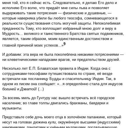
меня той, кто я сейчас есть. Следовательно, я делаю Его дело и
исполняю Его волю, что придаёт мне силы льва и позволяет
выдерживать такие потрясения — физические и душевные, —
которые наверняка убили бы любого теософа, сомневающегося в
реальности существования столь могучей защиты. Непоколебимая
преданность Тому, кто воплощает избранный мною долг и веру в
Мудрость... великого и таинственного Братства святых подвижников,
является, таким образом, моим единственным достоинством и
9
главной причиной моих успехов...»
И добавим: эта вера не была поколеблена никакими потрясениями —
ни клеветническими нападками врагов, ни предательством друзей.
Несколько лет Е.П. Блаватская провела в Индии. Когда она с
сотрудниками-теософами путешествовала по стране, её везде
встречали как посланницу Будды и спасительницу Индии. Так, в
одном из писем она сообщает: «...я определённо стала для индусов
богиней
и
Дэватой
! (...)
За восемь миль до Гунтуру нас вышло встречать всё городское
население; во главе толпы двигались брахманы, баядерки и
музыканты.
Представьте себе дочь моего отца в золочёном паланкине, который
несут на головах дюжина
кули
, окружённую высшими (индусскими)
чиновниками, пандитами и учёными мудрецами, поглядывающую