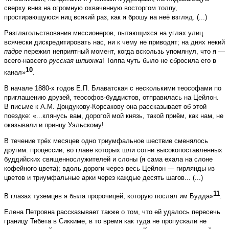
сверху вниз на огромную охваченную восторгом толпу,
простирающуюся ниц всякий раз, как я брошу на неё взгляд. (...)
Разглагольствования миссионеров, пытающихся на углах улиц
всячески дискредитировать нас, ни к чему не приводят; на днях некий
падре
пережил неприятный момент, когда вскользь упомянул, что я —
всего-навсего
русская шпионка
! Толпа чуть было не сбросила его в
10
канал»
.
В начале 1880-х годов Е.П. Блаватская с несколькими теософами по
приглашению друзей, теософов-буддистов, отправилась на Цейлон.
В письме к А.М. Дондукову-Корсакову она рассказывает об этой
поездке: «...клянусь вам, дорогой мой князь, такой приём, как нам, не
оказывали и принцу Уэльскому!
В течение трёх месяцев одно триумфальное шествие сменялось
другим: процессии, во главе которых шли сотни высокопоставленных
буддийских священнослужителей и слоны (я сама ехала на слоне
кофейного цвета); вдоль дороги через весь Цейлон — гирлянды из
цветов и триумфальные арки через каждые десять шагов... (...)
11
В глазах туземцев я была пророчицей, которую послал им Будда»
.
Елена Петровна рассказывает также о том, что ей удалось пересечь
границу Тибета в Сиккиме, в то время как туда не пропускали не