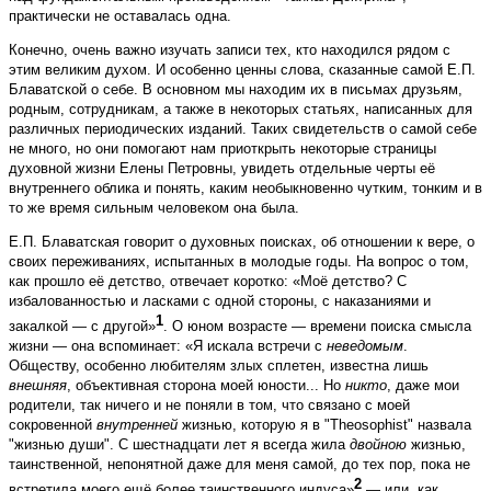
практически не оставалась одна.
Конечно, очень важно изучать записи тех, кто находился рядом с
этим великим духом. И особенно ценны слова, сказанные самой Е.П.
Блаватской о себе. В основном мы находим их в письмах друзьям,
родным, сотрудникам, а также в некоторых статьях, написанных для
различных периодических изданий. Таких свидетельств о самой себе
не много, но они помогают нам приоткрыть некоторые страницы
духовной жизни Елены Петровны, увидеть отдельные черты её
внутреннего облика и понять, каким необыкновенно чутким, тонким и в
то же время сильным человеком она была.
Е.П. Блаватская говорит о духовных поисках, об отношении к вере, о
своих переживаниях, испытанных в молодые годы. На вопрос о том,
как прошло её детство, отвечает коротко: «Моё детство? С
избалованностью и ласками с одной стороны, с наказаниями и
1
закалкой — с другой»
. О юном возрасте — времени поиска смысла
жизни — она вспоминает: «Я искала встречи с
неведомым
.
Обществу, особенно любителям злых сплетен, известна лишь
внешняя
, объективная сторона моей юности... Но
никто
, даже мои
родители, так ничего и не поняли в том, что связано с моей
сокровенной
внутренней
жизнью, которую я в "Theosophist" назвала
"жизнью души". С шестнадцати лет я всегда жила
двойною
жизнью,
таинственной, непонятной даже для меня самой, до тех пор, пока не
2
встретила моего ещё более таинственного индуса»
— или, как