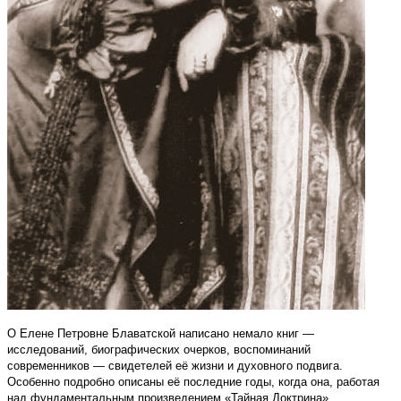
О Елене Петровне Блаватской написано немало книг —
исследований, биографических очерков, воспоминаний
современников — свидетелей её жизни и духовного подвига.
Особенно подробно описаны её последние годы, когда она, работая
над фундаментальным произведением «Тайная Доктрина»,