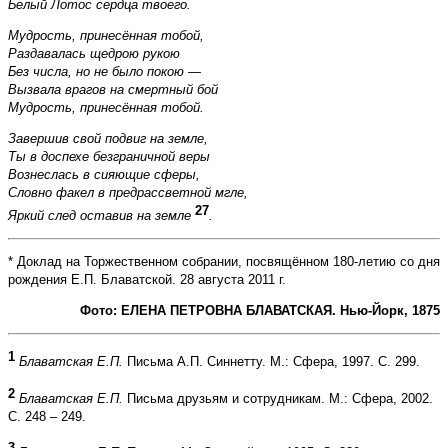
Белый Лотос сердца твоего.
Мудрость, принесённая тобой,
Раздавалась щедрою рукою
Без числа, но не было покою —
Вызвала врагов на смертный бой
Мудрость, принесённая тобой.
Завершив свой подвиг на земле,
Ты в доспехе безграничной веры
Вознеслась в сияющие сферы,
Словно факел в предрассветной мгле,
27
Яркий след оставив на земле
.
* Доклад на Торжественном собрании, посвящённом 180-летию со дня
рождения Е.П. Блаватской. 28 августа 2011 г.
Фото: ЕЛЕНА
ПЕТРОВНА
БЛАВАТСКАЯ
.
Нью
-
Йорк
, 1875
1
Блаватская Е.П.
Письма А.П. Синнетту. М.: Сфера, 1997. С. 299.
2
Блаватская Е.П.
Письма друзьям и сотрудникам. М.: Сфера, 2002.
С. 248 – 249.
3