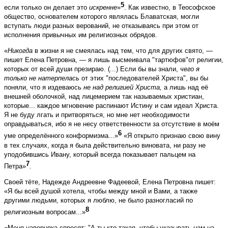
5
если только он делает это
искренне
»
. Как известно, в Теософское
общество, основателем которого являлась Блаватская, могли
вступать люди разных верований, не отказываясь при этом от
исполнения привычных им религиозных обрядов.
«
Никогда
в жизни я не смеялась над тем, что для других свято, —
пишет Елена Петровна, — я лишь высмеивала "тартюфов"от религии,
которых от всей души презираю. (...) Если бы вы знали,
чего я
только не натерпелась
от этих "последователей Христа", вы бы
поняли, что я издеваюсь
не над религией Христа,
а лишь над её
внешней оболочкой, над лицемерием так называемых христиан,
которые... каждое мгновение распинают Истину и сам идеал Христа.
Я не буду лгать и притворяться, но мне нет необходимости
оправдываться, ибо я не несу ответственности за отсутствие в моём
6
уме определённого конформизма...»
«Я открыто признаю свою вину
в тех случаях, когда я была действительно виновата, ни разу не
уподобившись Ивану, который всегда показывает пальцем на
7
Петра»
.
Своей тёте, Надежде Андреевне Фадеевой, Елена Петровна пишет:
«Я бы всей душой хотела, чтобы между мной и Вами, а также
другими людьми, которых я люблю, не было разногласий по
8
религиозным вопросам...»
«Меня наверняка спросят: "А ты кто такая, чтобы указывать нам на