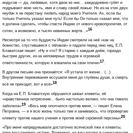
индусов — да, любимых, хотя двое из них... каждодневно губят и
подрывают мою честь, имя и славу своей
ложью
. Но из-за этих двух
неудач
я не перестану любить народ моего Учителя. Ах, если бы
только Учитель указал мне путь! Если бы Он только сказал мне, что
я должна сделать, чтобы спасти Индию от нового кровопролития, от
16
сотен, а возможно, и тысяч невинных жертв...»
Несмотря на то что буддисты Индии смотрели на неё «как на
божество, спустившееся с облаков» и падали перед нею ниц, Е.П.
Блаватская пишет: «Ну и что? Я старею с каждым днём, гораздо
быстрее других, из-за непомерных трудов и огромной
17
ответственности, которую я взвалила на свои плечи»
.
В другом письме она признаётся: «Я устала от жизни... (...)
Внутренние переживания иссушили меня до глубины души, а смерть
18
всё не приходит, вот и всё»
.
Когда на Е.П. Блаватскую обрушился шквал клеветы, её
«нравственное потрясение... было настолько велико, что она тяжело
19
заболела»
. «Весь мир ополчился против меня, — пишет Елена
Петровна, — и я всю жизнь только тем и занимаюсь, что опровергаю
20
клевету против нашего учения и против моей скромной персоны»
.
«Про меня напридумывали достаточно всяческой лжи и клеветы;
пора восстановить истину. Возможно, на ваш взгляд я сумасшедшая,