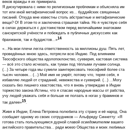
веков вражды я их примирила.
Я дискутировала с ними по религиозным проблемам и объясняла им
тот или иной метафизический вопрос из... буддийских священных
писаний. Откуда мне известны столь абстрактные и метафизические
вещи? О! В этом-то и заключена страшная тайна. Но я чувствую себя
в силах держаться с достоинством перед величайшими знатоками
санскритской учёности и побеждать в публичных дискуссиях как
14
брахманов, так и буддистов...»
«...На мои плечи легла ответственность за миллионы душ. Пять лет,
проведённых мною здесь, потрясли всю Индию. Под влиянием
Теософского общества идолопоклонство, суеверия, кастовая система
— всё это стало исчезать, как туман под тёплыми лучами солнца.
(...) За четыре года мы сумели заинтересовать теософией более ста
тысяч человек... (...) Моё имя не умрёт, потому что, теряя себя, я
избавляю людей от страданий, невежества и суеверий. (...) ...Могу
сказать без лишнего хвастовства, что я вновь утверждаю в Индии
торжество закона Истины, что я спасаю народные массы от рабства,
учу людей уважать себя и больше не ползать в ногах у браминов и
15
так далее»
.
Живя в Индии, Елена Петровна полюбила эту страну и её народ. Она
сообщает одному из своих сотрудников — Альфреду Синнетту: «Я
готова стать пользующимся дурной славой
осведомителем
вашего
английского правительства... ради
моего
Общества и моих любимых