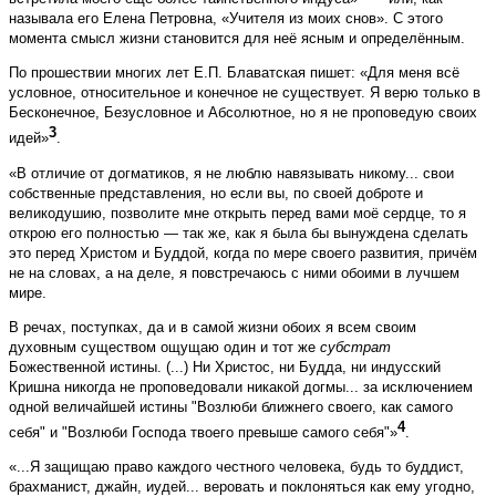
называла его Елена Петровна, «Учителя из моих снов». С этого
момента смысл жизни становится для неё ясным и определённым.
По прошествии многих лет Е.П. Блаватская пишет: «Для меня всё
условное, относительное и конечное не существует. Я верю только в
Бесконечное, Без­условное и Абсолютное, но я не проповедую своих
3
идей»
.
«В отличие от догматиков, я не люблю навязывать никому... свои
собственные представления, но если вы, по своей доброте и
великодушию, позволите мне открыть перед вами моё сердце, то я
открою его полностью — так же, как я была бы вынуждена сделать
это перед Христом и Буддой, когда по мере своего развития, причём
не на словах, а на деле, я повстречаюсь с ними обоими в лучшем
мире.
В речах, поступках, да и в самой жизни обоих я всем своим
духовным существом ощущаю один и тот же
субстрат
Божественной истины. (...) Ни Христос, ни Будда, ни индусский
Кришна никогда не проповедовали никакой догмы... за исключением
одной величайшей истины "Возлюби ближнего своего, как самого
4
себя" и "Возлюби Господа твоего превыше самого себя"»
.
«...Я защищаю право каждого честного человека, будь то буддист,
брахманист, джайн, иудей... веровать и поклоняться как ему угодно,