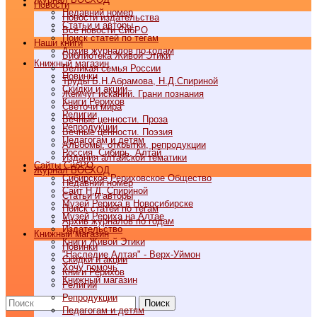
Новости
Недавний номер
Новости издательства
Статьи и авторы
Все новости СибРО
Поиск статей по тегам
Наши книги
Архив журналов по годам
Библиотека Живой Этики
Книжный магазин
Великая семья России
Новинки
Труды Б.Н.Абрамова, Н.Д.Спириной
Скидки и акции
Жемчуг исканий. Грани познания
Книги Рерихов
Светочи мира
Религии
Вечные ценности. Проза
Репродукции
Вечные ценности. Поэзия
Педагогам и детям
Альбомы, открытки, репродукции
Россия, Сибирь, Алтай
Издания алтайской тематики
Cайты СибРО
Журнал ВОСХОД
Сибирское Рериховское Общество
Недавний номер
Сайт Н.Д. Спириной
Статьи и авторы
Музей Рериха в Новосибирске
Поиск статей по тегам
Музей Рериха на Алтае
Архив журналов по годам
Издательство
Книжный магазин
Книги Живой Этики
Новинки
"Наследие Алтая" - Верх-Уймон
Скидки и акции
Хочу помочь
Книги Рерихов
Книжный магазин
Религии
Репродукции
Поиск
Педагогам и детям