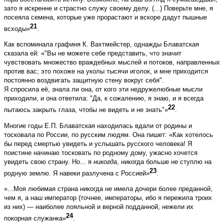
зато я искренне и страстно служу своему делу. (...) Поверьте мне, я
посеяла семена, которые уже прорастают и вскоре дадут пышные
21
всходы»
.
Как вспоминала графиня К. Вахтмейстер, однажды Блаватская
сказала ей: «"Вы не можете себе представить, что значит
чувствовать множество враждебных мыслей и потоков, направленных
против вас; это похоже на уколы тысячи иголок, и мне приходится
постоянно воздвигать защитную стену вокруг себя".
Я спросила её, знала ли она, от кого эти недружелюбные мысли
приходили, и она ответила: "Да, к сожалению, я знаю, и я всегда
22
пытаюсь закрыть глаза, чтобы не видеть и не знать"»
.
Многие годы Е.П. Блаватская находилась вдали от родины и
тосковала по России, по русским людям. Она пишет: «Как хотелось
бы перед смертью увидеть и услышать русского человека! Я
поистине начинаю тосковать по родному дому, ужасно хочется
увидеть свою страну. Но... я
никогда
, никогда больше не ступлю на
23
родную землю. Я навеки разлучена с Россией»
.
«...Моя любимая страна никогда не имела дочери более преданной,
чем я, а наш император (точнее, императоры, ибо я пережила троих
из них) — наиболее лояльной и верной подданной, нежели их
24
покорная служанка»
.