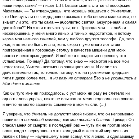
наши недостатки? — пишет Е.П. Блаватская в статье «Теософские
Махатмы». — Ты утверждаешь, что можешь общаться с Учителями,
что Они чуть ли не каждодневно осыпают тебя своими милостями; но
значит ли это, что ты сама — абсолютно святая, безупречная и самая
достойная?" На это я отвечаю: увы, нет. Природа моя — слаба и
несовершенна, у меня много явных и тайных недостатков, и потому
карма моя намного тяжелей, чем у любого другого теософа. Да,
это
так
, и не могло быть иначе, коль скоро я уже много лет стою
пригвождённая к позорному столбу в качестве мишени для моих
врагов и некоторых друзей. И всё же я с радостью переношу это
испытание
. Почему? Да потому, что знаю — несмотря на все мои
недостатки, Учитель неизменно защищает меня. И если это
действительно так, то только потому, что на протяжении тридцати
пяти и даже более лет...
я ни разу не отвергла Его и не усомнилась в
Нём даже в мыслях
.
Как бы туго мне ни приходилось, с уст моих ни разу не слетело ни
одного слова упрёка, никто не слышал от меня недовольного ропота,
и ничто не могло заронить сомнение в мои мысли. (...)
Я уверена, что Учитель не допустит моей гибели, что он непременно
появится
в последний момент, как это всегда и бывало
. Трижды Он
спасал меня от смерти: в последний раз — чуть ли не против моей
воли, когда я вернулась в этот холодный и жестокий мир лишь из
любви к Нему — научившему меня всему, что я знаю, и сделавшему