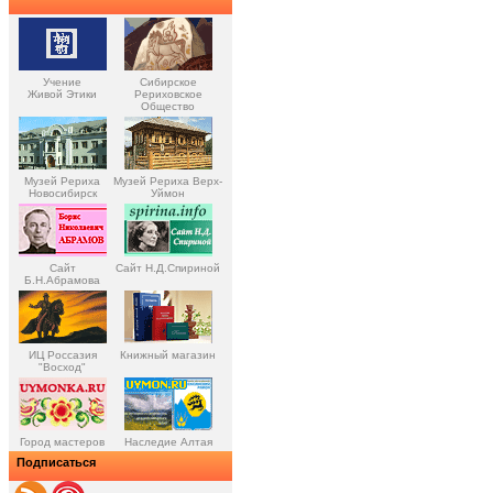
Учение
Сибирское
Живой Этики
Рериховское
Общество
Музей Рериха
Музей Рериха Верх-
Новосибирск
Уймон
Сайт
Сайт Н.Д.Спириной
Б.Н.Абрамова
ИЦ Россазия
Книжный магазин
"Восход"
Город мастеров
Наследие Алтая
Подписаться