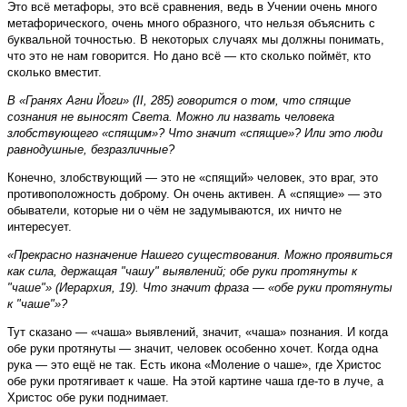
Это всё метафоры, это всё сравнения, ведь в Учении очень много
метафорического, очень много образного, что нельзя объяснить с
буквальной точностью. В некоторых случаях мы должны понимать,
что это не нам говорится. Но дано всё — кто сколько поймёт, кто
сколько вместит.
В «Гранях Агни Йоги» (II, 285) говорится о том, что спящие
сознания не выносят Света. Можно ли назвать человека
злобствующего «спящим»? Что значит «спящие»? Или это люди
равнодушные, безразличные?
Конечно, злобствующий — это не «спящий» человек, это враг, это
противоположность доброму. Он очень активен. А «спящие» — это
обыватели, которые ни о чём не задумываются, их ничто не
интересует.
«Прекрасно назначение Нашего существования. Можно проявиться
как сила, держащая "чашу" выявлений; обе руки протянуты к
"чаше"» (Иерархия, 19). Что значит фраза — «обе руки протянуты
к "чаше"»?
Тут сказано — «чаша» выявлений, значит, «чаша» познания. И когда
обе руки протянуты — значит, человек особенно хочет. Когда одна
рука — это ещё не так. Есть икона «Моление о чаше», где Христос
обе руки протягивает к чаше. На этой картине чаша где-то в луче, а
Христос обе руки поднимает.