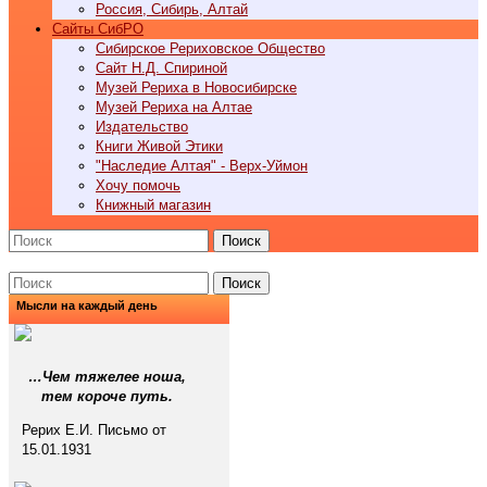
Россия, Сибирь, Алтай
Cайты СибРО
Сибирское Рериховское Общество
Сайт Н.Д. Спириной
Музей Рериха в Новосибирске
Музей Рериха на Алтае
Издательство
Книги Живой Этики
"Наследие Алтая" - Верх-Уймон
Хочу помочь
Книжный магазин
Поиск
Поиск
Мысли на каждый день
…Чем тяжелее ноша,
тем короче путь.
Рерих Е.И. Письмо от
15.01.1931