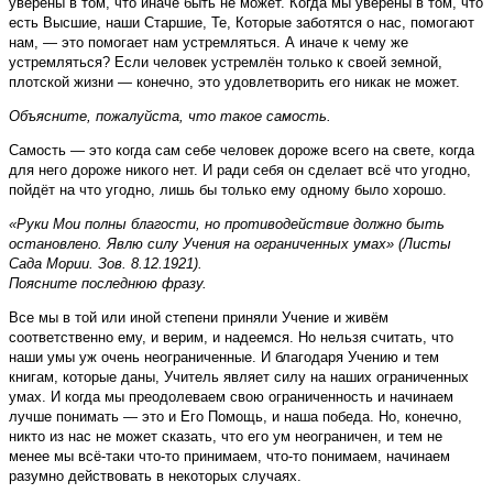
уверены в том, что иначе быть не может. Когда мы уверены в том, что
есть Высшие, наши Старшие, Те, Которые заботятся о нас, помогают
нам, — это помогает нам устремляться. А иначе к чему же
уcтремляться? Если человек устремлён только к своей земной,
плотской жизни — конечно, это удовлетворить его никак не может.
Объясните, пожалуйста, что такое самость.
Самость — это когда сам себе человек дороже всего на свете, когда
для него дороже никого нет. И ради себя он сделает всё что угодно,
пойдёт на что угодно, лишь бы только ему одному было хорошо.
«Руки Мои полны благости, но противодействие должно быть
остановлено. Явлю силу Учения на ограниченных умах» (Листы
Сада Мории. Зов. 8.12.1921).
Поясните последнюю фразу.
Все мы в той или иной степени приняли Учение и живём
соответственно ему, и верим, и надеемся. Но нельзя считать, что
наши умы уж очень неограниченные. И благодаря Учению и тем
книгам, которые даны, Учитель являет силу на наших ограниченных
умах. И когда мы преодолеваем свою ограниченность и начинаем
лучше понимать — это и Его Помощь, и наша победа. Но, конечно,
никто из нас не может сказать, что его ум неограничен, и тем не
менее мы всё-таки что-то принимаем, что-то понимаем, начинаем
разумно действовать в некоторых случаях.