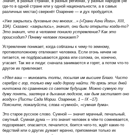
Значит, в разных странах, в разных регионах, у разных народов (не
где-то в одной стране или у одной национальности, а в самых
различных местах) сверк­нёт Озарение — и дух пробудится.
«Уже закрылись духовные очи многих...» («Грани Агни Йоги», XIII,
10А). Сказано: «закрылись», значит, они были открыты когда-то?
Это значит, что в человеке поникло устремление? Как это
происходит? Почему человек поникает?
Устремление поникает, когда соблазны к чему-то земному,
противоположному отвлекают человека. Если огонь ничем не
питается, не подбрасываются дрова или солома, он, конечно,
угасает. Так же и люди: сначала занимаются и горят, а потом что-то
другое их привлекает.
«Удел ваш — миновать толпы, посылая им высшее Благо. Чисто
серебро с гор, только ему надо дорогу найти. Но грязь этих дней
ничтожна по сравнению со светом будущим. Можно сумную ту
думу понять, заглянув в дыхание людское, как дым застилает оно
воздух» (Листы Сада Мории. Озарение, 1 – IX –17).
Поясните, пожалуйста, слова «сумной», «сумная дума».
Это старое русское слово. Сумной — значит мрачный, печальный,
смутный. Сумная дума — это значит человек в чём-то сомневается,
подозревает, опасается, печалится, боится чего-то, ждёт каких-то
бедствий или о других думает мрачно, припоминая только их