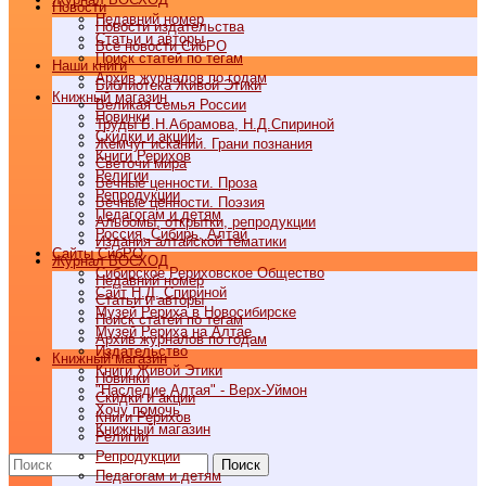
Новости
Недавний номер
Новости издательства
Статьи и авторы
Все новости СибРО
Поиск статей по тегам
Наши книги
Архив журналов по годам
Библиотека Живой Этики
Книжный магазин
Великая семья России
Новинки
Труды Б.Н.Абрамова, Н.Д.Спириной
Скидки и акции
Жемчуг исканий. Грани познания
Книги Рерихов
Светочи мира
Религии
Вечные ценности. Проза
Репродукции
Вечные ценности. Поэзия
Педагогам и детям
Альбомы, открытки, репродукции
Россия, Сибирь, Алтай
Издания алтайской тематики
Cайты СибРО
Журнал ВОСХОД
Сибирское Рериховское Общество
Недавний номер
Сайт Н.Д. Спириной
Статьи и авторы
Музей Рериха в Новосибирске
Поиск статей по тегам
Музей Рериха на Алтае
Архив журналов по годам
Издательство
Книжный магазин
Книги Живой Этики
Новинки
"Наследие Алтая" - Верх-Уймон
Скидки и акции
Хочу помочь
Книги Рерихов
Книжный магазин
Религии
Репродукции
Поиск
Педагогам и детям