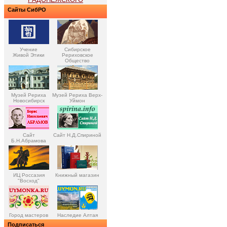
Сайты СибРО
Учение
Сибирское
Живой Этики
Рериховское
Общество
Музей Рериха
Музей Рериха Верх-
Новосибирск
Уймон
Сайт
Сайт Н.Д.Спириной
Б.Н.Абрамова
ИЦ Россазия
Книжный магазин
"Восход"
Город мастеров
Наследие Алтая
Подписаться