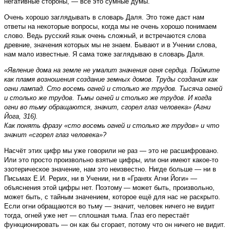
негативные стороны, — всё это сумные думы.
Очень хорошо заглядывать в словарь Даля. Это тоже даст нам
ответы на некоторые вопросы, когда мы не очень хорошо понимаем
слово. Ведь русский язык очень сложный, и встречаются слова
древние, значения которых мы не знаем. Бывают и в Учении слова,
нам мало известные. Я сама тоже заглядываю в словарь Даля.
«Явление дома на земле не умалит значения огня сердца. Поймите
как пламя возношения создание земных домов. Труды создания как
огни лампад. Сто восемь огней и столько же трудов. Тысяча огней
и столько же трудов. Тьмы огней и столько же трудов. И когда
огни во тьму обращаются, значит, сгорел глаз человека» (Агни
Йога, 316).
Как понять фразу «сто восемь огней и столько же трудов» и что
значит «сгорел глаз человека»?
Насчёт этих цифр мы уже говорили не раз — это не расшифровано.
Или это просто произвольно взятые цифры, или они имеют какое-то
эзотерическое значение, нам это неизвестно. Нигде больше — ни в
Письмах Е.И. Рерих, ни в Учении, ни в «Гранях Агни Йоги» —
объяснения этой цифры нет. Поэтому — может быть, произвольно,
может быть, с тайным значением, которое ещё для нас не раскрыто.
Если огни обращаются во тьму — значит, человек ничего не видит
тогда, огней уже нет — сплошная тьма. Глаз его перестаёт
функционировать — он как бы сгорает, потому что он ничего не видит.