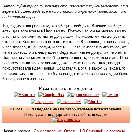
Наталия Дмитриевна, пожалуйста, расскажите, как укрепляться в
вере в Высшее, ведь все наши страхи и омрачения происходят от
недостатка веры.
Тут, видимо, вопрос в том, как убедить себя, что Высшее вообще
есть, для того чтобы в Него верить. Потому что мы не можем верить
в то, чего нет или что мы не допускаем. Но можем ли мы допустить,
что ничего Высшего на свете нет и что вся Вселенная, и все планеты,
и все чудеса, и наш разум, и все мы — это неизвестно что такое, от
чего произошло и к чему идёт? Ведь если мы не допустим, что есть
Высшее, мы не сможем вообще ничего понять, не сможем жить. И во
все времена во всех религиях, даже самых первобытных, всегда
присутствовала идея Творца, Создателя, Бога; в каком бы виде Его
ни представляли, — но это было всегда, иначе сознание людей было
бы на уровне животных.
Рассказать о статье друзьям:
Работа СибРО ведётся на благотворительные пожертвования.
Пожалуйста, поддержите нас любым вкладом:
Назад в раздел :
Собеседования. Ответы Н.Д.Спириной на вопросы