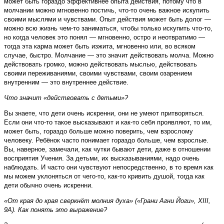
может быть гораздо эффективнее опыта действия, потому что в
молчании можно мгновенно постичь, что-то очень важное искупить
своими мыслями и чувствами. Опыт действия может быть долог —
можно всю жизнь чем-то заниматься, чтобы только искупить что-то,
но когда человек это понял — мгновенно, остро и неотвратимо —
тогда эта карма может быть изжита, мгновенно или, во всяком
случае, быстро. Молчание — это значит действовать молча. Можно
действовать громко, можно действовать мыслью, действовать
своими переживаниями, своими чувствами, своим озарением
внутренним — это внутреннее действие.
Что значит «действовать с детьми»?
Вы знаете, что дети очень искренни, они не умеют притворяться.
Если они что-то такое высказывают и как-то себя проявляют, то им,
может быть, гораздо больше можно поверить, чем взрослому
человеку. Ребёнок часто понимает гораздо больше, чем взрослые.
Вы, наверное, замечали, как чутки бывают дети, даже в отношении
восприятия Учения. За детьми, их высказываниями, надо очень
наблюдать. И часто они чувствуют непосредственно, в то время как
мы можем уклоняться от чего-то, как-то кривить душой, тогда как
дети обычно очень искренни.
«От края до края сверкнёт молния духа» («Грани Агни Йоги», XIII,
9А). Как понять это выражение?