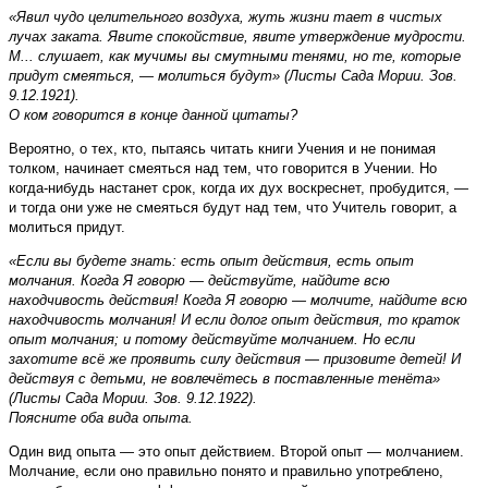
«Явил чудо целительного воздуха, жуть жизни тает в чистых
лучах заката. Явите спокойствие, явите утверждение мудрости.
М... слушает, как мучимы вы смутными тенями, но те, которые
придут смеяться, — молиться будут» (Листы Сада Мории. Зов.
9.12.1921).
О ком говорится в конце данной цитаты?
Вероятно, о тех, кто, пытаясь читать книги Учения и не понимая
толком, начинает смеяться над тем, что говорится в Учении. Но
когда-нибудь настанет срок, когда их дух воскреснет, пробудится, —
и тогда они уже не смеяться будут над тем, что Учитель говорит, а
молиться придут.
«Если вы будете знать: есть опыт действия, есть опыт
молчания. Когда Я говорю — действуйте, найдите всю
находчивость действия! Когда Я говорю — молчите, найдите всю
находчивость молчания! И если долог опыт действия, то краток
опыт молчания; и потому действуйте молчанием. Но если
захотите всё же проявить силу действия — призовите детей! И
действуя с детьми, не вовлечётесь в поставленные тенёта»
(Листы Сада Мории. Зов. 9.12.1922).
Поясните оба вида опыта.
Один вид опыта — это опыт действием. Второй опыт — молчанием.
Молчание, если оно правильно понято и правильно употреблено,