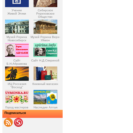
Учение
Сибирское
Живой Этики
Рериховское
Общество
Музей Рериха
Музей Рериха Верх-
Новосибирск
Уймон
Сайт
Сайт Н.Д.Спириной
Б.Н.Абрамова
ИЦ Россазия
Книжный магазин
"Восход"
Город мастеров
Наследие Алтая
Подписаться