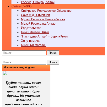
Россия, Сибирь, Алтай
Cайты СибРО
Сибирское Рериховское Общество
Сайт Н.Д. Спириной
Музей Рериха в Новосибирске
Музей Рериха на Алтае
Издательство
Книги Живой Этики
"Наследие Алтая" - Верх-Уймон
Хочу помочь
Книжный магазин
Поиск
Поиск
Мысли на каждый день
Трудно понять, зачем
люди, служа одной
цели, умаляют друг
друга… Но умаление
взаимное
представляет один из