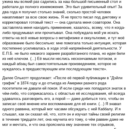
ужина мы всякий раз садились за наш большой письменный стол и
работали до полного изнеможения. Это был удивительный опыт! За
два года я получил столько знаний, сколько простой человек
накапливает за всю свою жизнь. Я не просто писал под диктовку и
корректировал готовый текст — она сделала меня соавтором. Она
заставляла меня находить применение, казалось, всему, что я когда-
либо продумывал или прочитывал. Она побуждала мой ум искать
ответы на всё новые вопросы о метафизике и оккультизме, и тут моё
образование было бессильно: мне помогала только интуиция, которая
постепенно усиливалась в ходе этой напряжённой деятельности. У
Е.П.Б. не было никакого заранее разработанного плана, но идеи били
из неё ключом. (...) Её мысли неслись нескончаемым потоком, и
каждый абзац был самостоятельным произведением, которое не
нуждалось в предшествующем или последующем тексте».
Далее Олькотт продолжает: «После её первой публикации в "Дэйли
график" в 1874 году и до отъезда из Америки разного рода
посетители не давали ей покоя. И если среди них попадался знаток в
чём-либо, что соприкасалось с областью её исследования, ей всегда
удавалось разговорить его, а порой — даже добиться того, чтобы он
записал своё мнение или воспоминание для её книги. (...) Я знавал
одного раввина, который мог часами обсуждать с ней Каббалу. И я
слышал, как он сказал ей, что, хотя он и изучал тайны своей религии
в течение тридцати лет, она научила его тому, о чём раввин даже не
мог и мечтать, и что она прояснила ему значение тех отрывков,