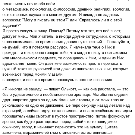
легко писать почти обо всём —
о метафизике, психологии, философии, древних религиях, зоологии,
естественных науках и о многом другом. Я никогда не задаюсь
вопросом: "Могу я писать об этом?" или "Справлюсь ли я с этой
задачей?"
Я просто сажусь и пишу. Почему? Потому что тот, кто всё знает,
диктует мне... Мой Учитель, а иногда другие сотрудники, с которыми
я познакомилась во время своих давних путешествий... Пожалуйста,
не думай, что я потеряла рассудок. Я намекала тебе о Них и
прежде... и я искренне говорю тебе, что когда я пишу о незнакомом
или малознакомом предмете, то обращаюсь к Ним, и один из Них
вдохновляет меня. Он даёт мне возможность просто переписать
нужный текст из рукописей или даже из напечатанных книг, которые
возникают перед моими глазами
в воздухе, и всё это время я нахожусь в полном сознании».
«Я никогда не забуду, — пишет Олькотт, — как она работала, — это
было удивительное и необыкновенное зрелище. Мы обычно сидели
друг напротив друга за одним большим столом, и от моих глаз не
ускользало ни одно её движение. Её перо секунду назад летало над
страницей, а сейчас вдруг остановилось, и она отрешённым взглядом
прорицательницы смотрит в пустое пространство, потом фокусирует
зрение, как будто разглядывая перед собой что-то невидимое
обычному взору, и начинает переносить это на бумагу. Цитата
закончена, выражение её глаз становится естественным...»