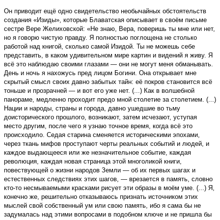
Он приводит ещё одно свидетельство необычайных обстоятельств
создания «Изиды», которые Блаватская описывает в своём письме
сестре Вере Желиховской: «Не знаю, Вера, поверишь ты мне или нет,
но я говорю чистую правду. Я полностью поглощена не столько
работой над книгой, сколько самой Изидой. Ты не можешь себе
представить, в каком удивительном мире картин и видений я живу. Я
всё это наблюдаю своими глазами — они не могут меня обманывать.
День и ночь я нахожусь пред лицом Богини. Она открывает мне
скрытый смысл своих давно забытых тайн: её покров становится всё
тоньше и прозрачней — и вот его уже нет. (...) Как в волшебной
панораме, медленно проходит предо мной столетие за столетием. (...)
Нации и народы, страны и города, давно ушедшие во тьму
доисторического прошлого, возникают, затем исчезают, уступая
место другим, после чего я узнаю точное время, когда всё это
происходило. Седая старина сменяется историческими эпохами,
через ткань мифов проступают черты реальных событий и людей, и
каждое выдающееся или же незначительное событие, каждая
революция, каждая новая страница этой многоликой книги,
повествующей о жизни народов Земли — об их первых шагах и
естественных следствиях этих шагов, — врезается в память, словно
кто-то несмываемыми красками рисует эти образы в моём уме. (...) Я,
конечно же, решительно отказываюсь признать источником этих
мыслей свой собственный ум или свою память, ибо я сама бы не
задумалась над этими вопросами в подобном ключе и не пришла бы