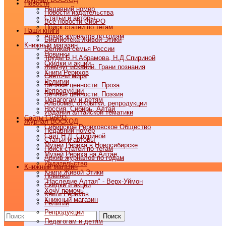
Новости
Недавний номер
Новости издательства
Статьи и авторы
Все новости СибРО
Поиск статей по тегам
Наши книги
Архив журналов по годам
Библиотека Живой Этики
Книжный магазин
Великая семья России
Новинки
Труды Б.Н.Абрамова, Н.Д.Спириной
Скидки и акции
Жемчуг исканий. Грани познания
Книги Рерихов
Светочи мира
Религии
Вечные ценности. Проза
Репродукции
Вечные ценности. Поэзия
Педагогам и детям
Альбомы, открытки, репродукции
Россия, Сибирь, Алтай
Издания алтайской тематики
Cайты СибРО
Журнал ВОСХОД
Сибирское Рериховское Общество
Недавний номер
Сайт Н.Д. Спириной
Статьи и авторы
Музей Рериха в Новосибирске
Поиск статей по тегам
Музей Рериха на Алтае
Архив журналов по годам
Издательство
Книжный магазин
Книги Живой Этики
Новинки
"Наследие Алтая" - Верх-Уймон
Скидки и акции
Хочу помочь
Книги Рерихов
Книжный магазин
Религии
Репродукции
Поиск
Педагогам и детям