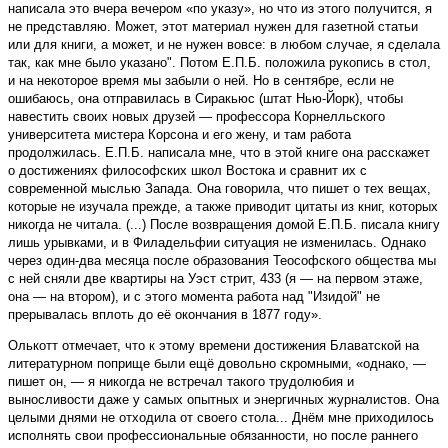
написала это вчера вечером «по указу», но что из этого получится, я
не представляю. Может, этот материал нужен для газетной статьи
или для книги, а может, и не нужен вовсе: в любом случае, я сделала
так, как мне было указано". Потом Е.П.Б. положила рукопись в стол,
и на некоторое время мы забыли о ней. Но в сентябре, если не
ошибаюсь, она отправилась в Сиракьюс (штат Нью-Йорк), чтобы
навестить своих новых друзей — профессора Корнелльского
университета мистера Корсона и его жену, и там работа
продолжилась. Е.П.Б. написала мне, что в этой книге она расскажет
о достижениях философских школ Востока и сравнит их с
современной мыслью Запада. Она говорила, что пишет о тех вещах,
которые не изучала прежде, а также приводит цитаты из книг, которых
никогда не читала. (...) После возвращения домой Е.П.Б. писала книгу
лишь урывками, и в Филадельфии ситуация не изменилась. Однако
через один-два месяца после образования Теософского общества мы
с ней сняли две квартиры на Уэст стрит, 433 (я — на первом этаже,
она — на втором), и с этого момента работа над "Изидой" не
прерывалась вплоть до её окончания в 1877 году».
Олькотт отмечает, что к этому времени достижения Блаватской на
литературном поприще были ещё довольно скромными, «однако, —
пишет он, — я никогда не встречал такого трудолюбия и
выносливости даже у самых опытных и энергичных журналистов. Она
целыми днями не отходила от своего стола... Днём мне приходилось
исполнять свои профессиональные обязанности, но после раннего