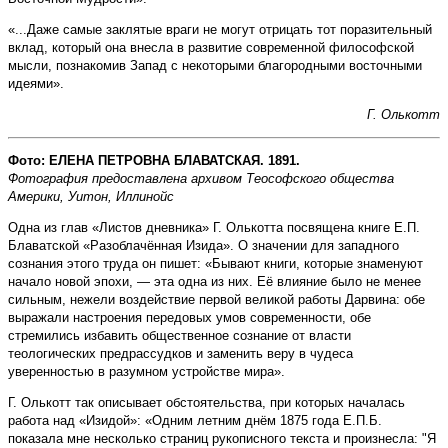
«...Даже самые заклятые враги не могут отрицать тот поразительный
вклад, который она внесла в развитие современной философской
мысли, познакомив Запад с некоторыми благородными восточными
идеями».
Г. Олькотт
Фото: ЕЛЕНА ПЕТРОВНА БЛАВАТСКАЯ. 1891.
Фотография предоставлена архивом Теософского общества
Америки, Уитон, Иллинойс
Одна из глав «Листов дневника» Г. Олькотта посвящена книге Е.П.
Блаватской «Разоблачённая Изида». О значении для западного
сознания этого труда он пишет: «Бывают книги, которые знаменуют
начало новой эпохи, — эта одна из них. Её влияние было не менее
сильным, нежели воздействие первой великой работы Дарвина: обе
выражали настроения передовых умов современности, обе
стремились избавить общественное сознание от власти
теологических предрассудков и заменить веру в чудеса
уверенностью в разумном устройстве мира».
Г. Олькотт так описывает обстоятельства, при которых началась
работа над «Изидой»: «Одним летним днём 1875 года Е.П.Б.
показала мне несколько страниц рукописного текста и произнесла: "Я