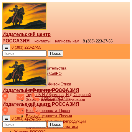
Издательский центр
РОССАЗИЯ
контакты
написать нам
8 (383) 223-27-55
8 (383) 223-27-55
Поиск
Новости
Новости издательства
Все новости СибРО
Наши книги
Библиотека Живой Этики
Великая семья России
Издательский центр РОССАЗИЯ
Труды Б.Н.Абрамова, Н.Д.Спириной
8 (383) 223-27-55
Жемчуг исканий. Грани познания
Издательский центр РОССАЗИЯ
Светочи мира
Вечные ценности. Проза
Вечные ценности. Поэзия
8 (383) 223-27-55
Альбомы, открытки, репродукции
Поиск
Издания алтайской тематики
Журнал ВОСХОД