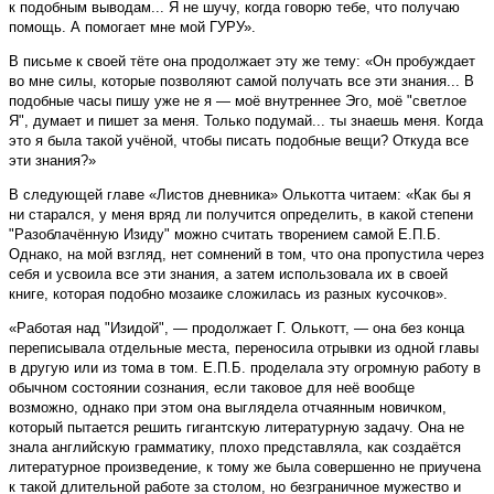
к подобным выводам... Я не шучу, когда говорю тебе, что получаю
помощь. А помогает мне мой ГУРУ».
В письме к своей тёте она продолжает эту же тему: «Он пробуждает
во мне силы, которые позволяют самой получать все эти знания... В
подобные часы пишу уже не я — моё внутреннее Эго, моё "светлое
Я", думает и пишет за меня. Только подумай... ты знаешь меня. Когда
это я была такой учёной, чтобы писать подобные вещи? Откуда все
эти знания?»
В следующей главе «Листов дневника» Олькотта читаем: «Как бы я
ни старался, у меня вряд ли получится определить, в какой степени
"Разоблачённую Изиду" можно считать творением самой Е.П.Б.
Однако, на мой взгляд, нет сомнений в том, что она пропустила через
себя и усвоила все эти знания, а затем использовала их в своей
книге, которая подобно мозаике сложилась из разных кусочков».
«Работая над "Изидой", — продолжает Г. Олькотт, — она без конца
переписывала отдельные места, переносила отрывки из одной главы
в другую или из тома в том. Е.П.Б. проделала эту огромную работу в
обычном состоянии сознания, если таковое для неё вообще
возможно, однако при этом она выглядела отчаянным новичком,
который пытается решить гигантскую литературную задачу. Она не
знала английскую грамматику, плохо представляла, как создаётся
литературное произведение, к тому же была совершенно не приучена
к такой длительной работе за столом, но безграничное мужество и