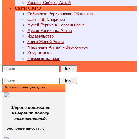
Россия, Сибирь, Алтай
Cайты СибРО
Сибирское Рериховское Общество
Сайт Н.Д. Спириной
Музей Рериха в Новосибирске
Музей Рериха на Алтае
Издательство
Книги Живой Этики
"Наследие Алтая" - Верх-Уймон
Хочу помочь
Книжный магазин
Поиск
Поиск
Мысли на каждый день
Ширина понимания
начертит полосу
возможностей.
Беспредельность, 6