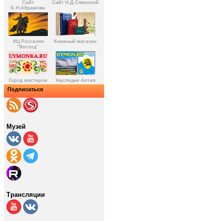
Сайт
Сайт Н.Д.Спириной
Б.Н.Абрамова
ИЦ Россазия
Книжный магазин
"Восход"
Город мастеров
Наследие Алтая
Подписаться
Музей
Трансляции