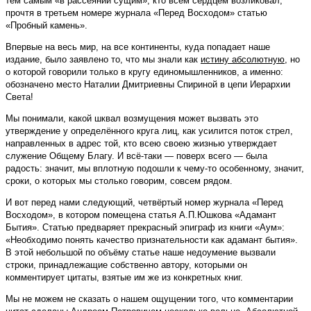
тем самым «в рассеянии сущим», кто всем сердцем возликовал,
прочтя в третьем номере журнала «Перед Восходом» статью
«Пробный камень».
Впервые на весь мир, на все континенты, куда попадает наше
издание, было заявлено то, что мы знали как
истину абсолютную,
но
о которой говорили только в кругу единомышленников, а именно:
обозначено место Наталии Дмитриевны Спириной в цепи Иерархии
Света!
Мы понимали, какой шквал возмущения может вызвать это
утверждение у определённого круга лиц, как усилится поток стрел,
направленных в адрес той, кто всею своею жизнью утверждает
служение Общему Благу. И всё-таки — поверх всего — была
радость: значит, мы вплотную подошли к чему-то особенному, значит,
сроки, о которых мы столько говорим, совсем рядом.
И вот перед нами следующий, четвёртый номер журнала «Перед
Восходом», в котором помещена статья А.П.Юшкова «Адамант
Бытия». Статью предваряет прекрасный эпиграф из книги «Аум»:
«Необходимо понять качество признательности как адамант бытия».
В этой небольшой по объёму статье наше недоумение вызвали
строки, принадлежащие собственно автору, которыми он
комментирует цитаты, взятые им же из конкретных книг.
Мы не можем не сказать о нашем ощущении того, что комментарии