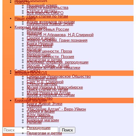
Новости
Недавний номер
Новости издательства
Статьи и авторы
Все новости СибРО
Поиск статей по тегам
Наши книги
Архив журналов по годам
Библиотека Живой Этики
Книжный магазин
Великая семья России
Новинки
Труды Б.Н.Абрамова, Н.Д.Спириной
Скидки и акции
Жемчуг исканий. Грани познания
Книги Рерихов
Светочи мира
Религии
Вечные ценности. Проза
Репродукции
Вечные ценности. Поэзия
Педагогам и детям
Альбомы, открытки, репродукции
Россия, Сибирь, Алтай
Издания алтайской тематики
Cайты СибРО
Журнал ВОСХОД
Сибирское Рериховское Общество
Недавний номер
Сайт Н.Д. Спириной
Статьи и авторы
Музей Рериха в Новосибирске
Поиск статей по тегам
Музей Рериха на Алтае
Архив журналов по годам
Издательство
Книжный магазин
Книги Живой Этики
Новинки
"Наследие Алтая" - Верх-Уймон
Скидки и акции
Хочу помочь
Книги Рерихов
Книжный магазин
Религии
Репродукции
Поиск
Педагогам и детям