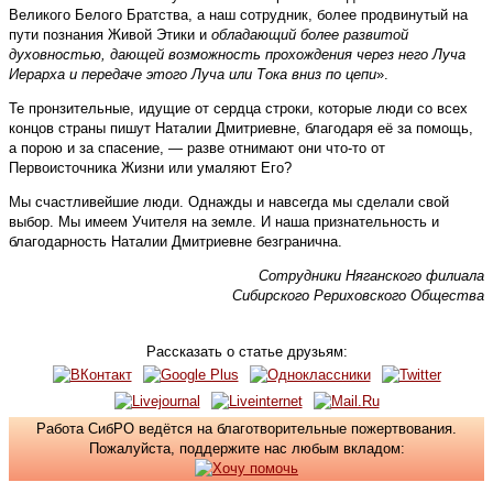
Великого Белого Братства, а наш сотрудник, более продвинутый на
пути познания Живой Этики и
обладающий более развитой
духовностью, дающей возможность прохождения через него Луча
Иерарха и передаче этого Луча или Тока вниз по цепи
».
Те пронзительные, идущие от сердца строки, которые люди со всех
концов страны пишут Наталии Дмитриевне, благодаря её за помощь,
а порою и за спасение, — разве отнимают они что-то от
Первоисточника Жизни или умаляют Его?
Мы счастливейшие люди. Однажды и навсегда мы сделали свой
выбор. Мы имеем Учителя на земле. И наша признательность и
благодарность Наталии Дмитриевне безгранична.
Сотрудники Няганского филиала
Сибирского Рериховского Общества
Рассказать о статье друзьям:
Работа СибРО ведётся на благотворительные пожертвования.
Пожалуйста, поддержите нас любым вкладом: