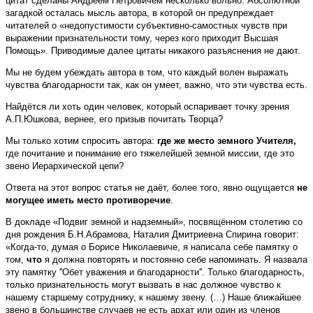
цитат сделаны Андреем Петровичем несколько вольно. Абсолютной
загадкой осталась мысль автора, в которой он предупреждает
читателей о «недопустимости субъективно-самостных чувств при
выражении признательности тому, через кого приходит Высшая
Помощь». Приводимые далее цитаты никакого разъяснения не дают.
Мы не будем убеждать автора в том, что каждый волен выражать
чувства благодарности так, как он умеет, важно, что эти чувства есть.
Найдётся ли хоть один человек, который оспаривает точку зрения
А.П.Юшкова, вернее, его призыв почитать Творца?
Мы только хотим спросить автора:
где же место земного Учителя,
где почитание и понимание его тяжелейшей земной миссии, где это
звено Иерархической цепи?
Ответа на этот вопрос статья не даёт, более того, явно ощущается
не
могущее иметь место противоречие
.
В докладе «Подвиг земной и надземный», посвящённом столетию со
дня рождения Б.Н.Абрамова, Наталия Дмитриевна Спирина говорит:
«Когда-то, думая о Борисе Николаевиче, я написала себе памятку о
том,
что
я должна повторять и постоянно себе напоминать. Я назвала
эту памятку ''Обет уважения и благодарности''. Только благодарность,
только признательность могут вызвать в нас должное чувство к
нашему старшему сотруднику, к нашему звену. (…) Наше ближайшее
звено в большинстве случаев не есть архат или один из членов