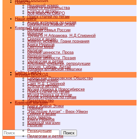
Новости
Недавний номер
Новости издательства
Статьи и авторы
Все новости СибРО
Поиск статей по тегам
Наши книги
Архив журналов по годам
Библиотека Живой Этики
Книжный магазин
Великая семья России
Новинки
Труды Б.Н.Абрамова, Н.Д.Спириной
Скидки и акции
Жемчуг исканий. Грани познания
Книги Рерихов
Светочи мира
Религии
Вечные ценности. Проза
Репродукции
Вечные ценности. Поэзия
Педагогам и детям
Альбомы, открытки, репродукции
Россия, Сибирь, Алтай
Издания алтайской тематики
Cайты СибРО
Журнал ВОСХОД
Сибирское Рериховское Общество
Недавний номер
Сайт Н.Д. Спириной
Статьи и авторы
Музей Рериха в Новосибирске
Поиск статей по тегам
Музей Рериха на Алтае
Архив журналов по годам
Издательство
Книжный магазин
Книги Живой Этики
Новинки
"Наследие Алтая" - Верх-Уймон
Скидки и акции
Хочу помочь
Книги Рерихов
Книжный магазин
Религии
Репродукции
Поиск
Педагогам и детям