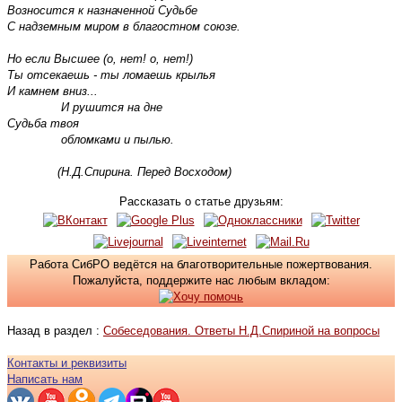
Возносится к назначенной Судьбе

С надземным миром в благостном союзе.

Но если Высшее (о, нет! о, нет!) 

Ты отсекаешь - ты ломаешь крылья 

И камнем вниз... 

               И рушится на дне 

Судьба твоя 

               обломками и пылью.

              (Н.Д.Спирина. Перед Восходом)
Рассказать о статье друзьям:
Работа СибРО ведётся на благотворительные пожертвования.
Пожалуйста, поддержите нас любым вкладом:
Назад в раздел :
Собеседования. Ответы Н.Д.Спириной на вопросы
Контакты и реквизиты
Написать нам