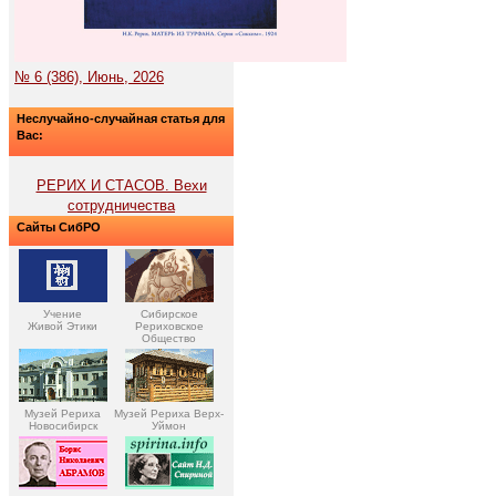
№ 6 (386), Июнь, 2026
Неслучайно-случайная статья для
Вас:
РЕРИХ И СТАСОВ. Вехи
сотрудничества
Сайты СибРО
Учение
Сибирское
Живой Этики
Рериховское
Общество
Музей Рериха
Музей Рериха Верх-
Новосибирск
Уймон