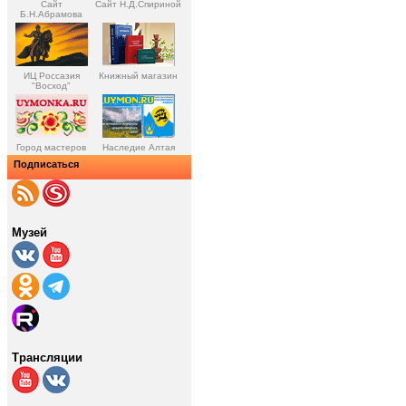
Сайт
Сайт Н.Д.Спириной
Б.Н.Абрамова
ИЦ Россазия
Книжный магазин
"Восход"
Город мастеров
Наследие Алтая
Подписаться
Музей
Трансляции