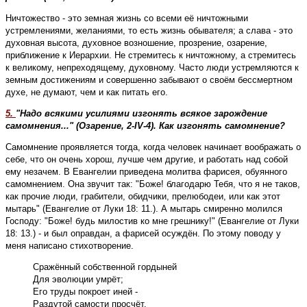
Ничтожество - это земная жизнь со всеми её ничтожными
устремлениями, желаниями, то есть жизнь обывателя; а слава - это
духовная высота, духовное возношение, прозрение, озарение,
приближение к Иерархии. Не стремитесь к ничтожному, а стремитесь
к великому, непреходящему, духовному. Часто люди устремляются к
земным достижениям и совершенно забывают о своём бессмертном
духе, не думают, чем и как питать его.
5.
"Надо всякими усилиями изгонять всякое зарождение
самомнения..." (Озарение, 2-IV-4). Как изгонять самомнение?
Самомнение проявляется тогда, когда человек начинает воображать о
себе, что он очень хорош, лучше чем другие, и работать над собой
ему незачем. В Евангелии приведена молитва фарисея, обуянного
самомнением. Она звучит так: "Боже! благодарю Тебя, что я не таков,
как прочие люди, грабители, обидчики, прелюбодеи, или как этот
мытарь" (Евангелие от Луки 18: 11.). А мытарь смиренно молился
Господу: "Боже! будь милостив ко мне грешнику!" (Евангелие от Луки
18: 13.) - и был оправдан, а фарисей осуждён. По этому поводу у
меня написано стихотворение.
Сражённый собственной гордыней 

Для эволюции умрёт; 

Его труды покроет иней - 

Раздутой самости просчёт.
