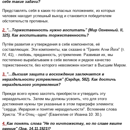
себе такие задачи?
Представлять себя в каких-то опасных положениях, из которых
человек находит успешный выход и становится победителем
обстоятельств противных.
2.
"...Торжественность нужно воспитать" (Мир Огненный. II,
325). Как воспитывать торжественность?
Путём развития и утверждения в себе компонентов, её
составляющих. Эти компоненты, как сказано в "Гранях Агни Йоги" (т.
IV, 41), - любовь, преданность, устремление. Развивая их, мы
постепенно вырабатываем в себе великое и редкое качество
торжественности, без которого невозможен контакт в Высшим Миром.
3.
"…Высшая защита и восхождение заключается в
нераздельности устремления" (Сердце, 582). Как достичь
нераздельного устремления?
Прежде всего нужно захотеть приобрести и утвердить эту
нераздельность. Затем мы должны усвоить, что для этого
достижения нужны три указанные в этом параграфе элемента:
"сердце, Иерархия и понятие нераздельности". Вспомним слова
Христа: "Я и Отец - одно" (Евангелие от Иоанна 10: 30.).
4.
Как понять слова "Не по ничтожеству, но по славе явите
рвение" (Зов, 14.11.1921)?