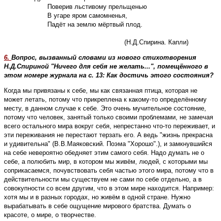
            Поверив льстивому прельщенью 

            В угаре яром самомненья, 

            Падёт на землю мёртвый плод.

						   (Н.Д.Спирина. Капли)
6.
Вопрос, вызванный словами из нового стихотворения
Н.Д.Спириной "Ничего для себя не желать...", помещённого в
этом номере журнала на с. 13: Как достичь этого состояния?
Когда мы привязаны к себе, мы как связанная птица, которая не
может летать, потому что прикреплена к какому-то определённому
месту, в данном случае к себе. Это очень мучительное состояние,
потому что человек, занятый только своими проблемами, не замечая
всего остального мира вокруг себя, непрестанно что-то переживает, и
эти переживания не перестают терзать его. А ведь "жизнь прекрасна
и удивительна" (В.В.Маяковский. Поэма "Хорошо".), и замкнувшийся
на себе невероятно обедняет этим самого себя. Надо думать не о
себе, а полюбить мир, в котором мы живём, людей, с которыми мы
соприкасаемся, почувствовать себя частью этого мира, потому что в
действительности мы существуем не сами по себе отдельно, а в
совокупности со всем другим, что в этом мире находится. Например:
хотя мы и в разных городах, но живём в одной стране. Нужно
вырабатывать в себе ощущение мирового братства. Думать о
красоте, о мире, о творчестве.