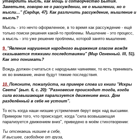
утвердить мысль, как мощь и сотворчество Бытия.
Заметьте, говорю не о рассуждении, не о мышлении, но о
мысли…" (Сердце, 47). Как различить рассуждение, мышление и
мысль?
Мысль - это нечто оформленное, в то время как рассуждение - ещё
только поиски решения какой-то проблемы. Мышление - это процесс,
а мысль - это уже решение проблемы, которой занято мышление.
9.
"Явление нарушения народного выражения гласом вождя
сказывается тяжкими последствиями" (Мир Огненный. III, 51).
Как это понимать?
Вождь должен считаться с народными чаяниями, то есть принимать
их во внимание, иначе будут тяжкие последствия.
10.
Поясните, пожалуйста, на примере слова из книги "Искры
Света" (вып. 6, с. 20): "Разновесие происходит тогда, когда
сила возвышающая парализуется движением вниз. Дом
разделённый в себе не устоит".
То есть когда наши низшие устремления берут верх над высшими.
Примером того, что происходит, когда "сила возвышающая
парализуется движением вниз", приведено в моём стихотворении:
Ты отсекаешь низшее в себе, 

И высшее, свободное от груза, 
