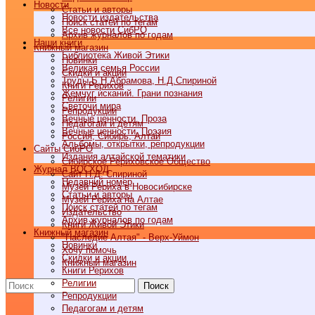
Новости
Статьи и авторы
Новости издательства
Поиск статей по тегам
Все новости СибРО
Архив журналов по годам
Наши книги
Книжный магазин
Библиотека Живой Этики
Новинки
Великая семья России
Скидки и акции
Труды Б.Н.Абрамова, Н.Д.Спириной
Книги Рерихов
Жемчуг исканий. Грани познания
Религии
Светочи мира
Репродукции
Вечные ценности. Проза
Педагогам и детям
Вечные ценности. Поэзия
Россия, Сибирь, Алтай
Альбомы, открытки, репродукции
Cайты СибРО
Издания алтайской тематики
Сибирское Рериховское Общество
Журнал ВОСХОД
Сайт Н.Д. Спириной
Недавний номер
Музей Рериха в Новосибирске
Статьи и авторы
Музей Рериха на Алтае
Поиск статей по тегам
Издательство
Архив журналов по годам
Книги Живой Этики
Книжный магазин
"Наследие Алтая" - Верх-Уймон
Новинки
Хочу помочь
Скидки и акции
Книжный магазин
Книги Рерихов
Религии
Поиск
Репродукции
Педагогам и детям