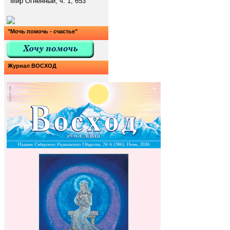
Мир Огненный, ч. 1, 653
"Мочь помочь - счастье"
Журнал ВОСХОД