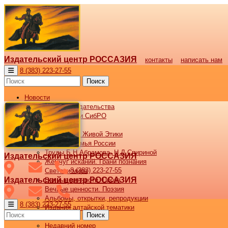
Издательский центр РОССАЗИЯ
контакты
написать нам
8 (383) 223-27-55
Поиск
Новости
Новости издательства
Все новости СибРО
Наши книги
Библиотека Живой Этики
Великая семья России
Труды Б.Н.Абрамова, Н.Д.Спириной
Издательский центр РОССАЗИЯ
Жемчуг исканий. Грани познания
8 (383) 223-27-55
Светочи мира
Издательский центр РОССАЗИЯ
Вечные ценности. Проза
Вечные ценности. Поэзия
Альбомы, открытки, репродукции
8 (383) 223-27-55
Издания алтайской тематики
Поиск
Журнал ВОСХОД
Недавний номер