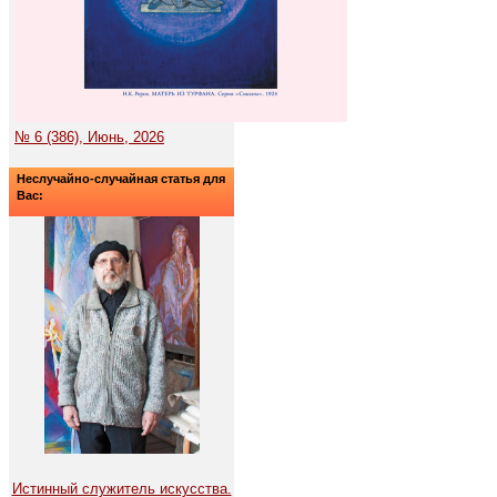
№ 6 (386), Июнь, 2026
Неслучайно-случайная статья для
Вас:
Истинный служитель искусства.