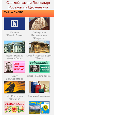
Светлой памяти Леопольда
Романовича Цесюлевича
Сайты СибРО
Учение
Сибирское
Живой Этики
Рериховское
Общество
Музей Рериха
Музей Рериха Верх-
Новосибирск
Уймон
Сайт
Сайт Н.Д.Спириной
Б.Н.Абрамова
ИЦ Россазия
Книжный магазин
"Восход"