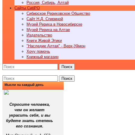
Россия, Сибирь, Алтай
Cайты СибРО
Сибирское Рериховское Общество
Сайт Н.Д. Спириной
Музей Рериха в Новосибирске
Музей Рериха на Алтае
Издательство
Книги Живой Этики
"Наследие Алтая" - Верх-Уймон
Хочу помочь
Книжный магазин
Поиск
Поиск
Мысли на каждый день
Спросите человека,
чем он желает
украсить себя, и вы
будете знать степень
его сознания.