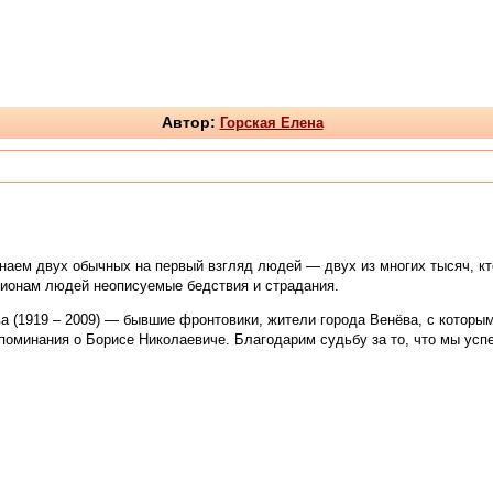
Автор:
Горская Елена
инаем двух обычных на первый взгляд людей — двух из многих тысяч, 
ионам людей неописуемые бедствия и страдания.
ва (1919 – 2009) — бывшие фронтовики, жители города Венёва, с котор
оспоминания о Борисе Николаевиче. Благодарим судьбу за то, что мы ус