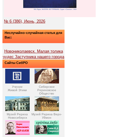
№ 6 (386), Июнь, 2026
Неслучайно-случайная статья для
Вас:
Новониколаевск. Малая толика
чудес Заступника нашего города
Сайты СибРО
Учение
Сибирское
Живой Этики
Рериховское
Общество
Музей Рериха
Музей Рериха Верх-
Новосибирск
Уймон