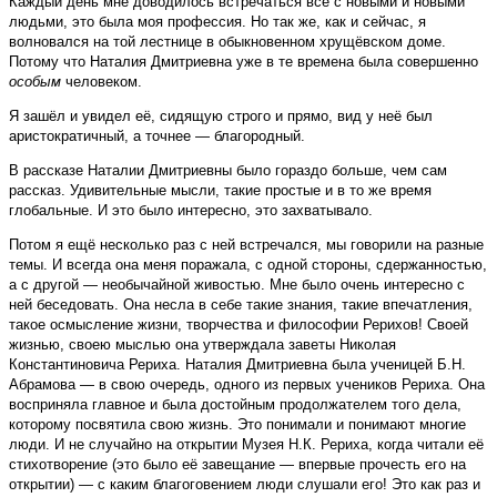
Каждый день мне доводилось встречаться всё с новыми и новыми
людьми, это была моя профессия. Но так же, как и сейчас, я
волновался на той лестнице в обыкновенном хрущёвском доме.
Потому что Наталия Дмитриевна уже в те времена была совершенно
особым
человеком.
Я зашёл и увидел её, сидящую строго и прямо, вид у неё был
аристократичный, а точнее — благородный.
В рассказе Наталии Дмитриевны было гораздо больше, чем сам
рассказ. Удивительные мысли, такие простые и в то же время
глобальные. И это было интересно, это захватывало.
Потом я ещё несколько раз с ней встречался, мы говорили на разные
темы. И всегда она меня поражала, с одной стороны, сдержанностью,
а с другой — необычайной живостью. Мне было очень интересно с
ней беседовать. Она несла в себе такие знания, такие впечатления,
такое осмысление жизни, творчества и философии Рерихов! Своей
жизнью, своею мыслью она утверждала заветы Николая
Константиновича Рериха. Наталия Дмитриевна была ученицей Б.Н.
Абрамова — в свою очередь, одного из первых учеников Рериха. Она
восприняла главное и была достойным продолжателем того дела,
которому посвятила свою жизнь. Это понимали и понимают многие
люди. И не случайно на открытии Музея Н.К. Рериха, когда читали её
стихотворение (это было её завещание — впервые прочесть его на
открытии) — с каким благоговением люди слушали его! Это как раз и