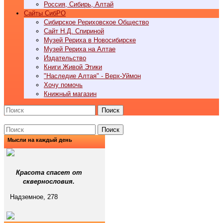
Россия, Сибирь, Алтай
Cайты СибРО
Сибирское Рериховское Общество
Сайт Н.Д. Спириной
Музей Рериха в Новосибирске
Музей Рериха на Алтае
Издательство
Книги Живой Этики
"Наследие Алтая" - Верх-Уймон
Хочу помочь
Книжный магазин
Поиск
Поиск
Мысли на каждый день
Красота спасет от
сквернословия.
Надземное, 278