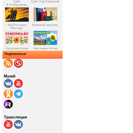
Сайт
Сайт Н.Д.Спириной
Б.Н.Абрамова
ИЦ Россазия
Книжный магазин
"Восход"
Город мастеров
Наследие Алтая
Подписаться
Музей
Трансляции