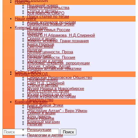
Новости
Недавний номер
Новости издательства
Статьи и авторы
Все новости СибРО
Поиск статей по тегам
Наши книги
Архив журналов по годам
Библиотека Живой Этики
Книжный магазин
Великая семья России
Новинки
Труды Б.Н.Абрамова, Н.Д.Спириной
Скидки и акции
Жемчуг исканий. Грани познания
Книги Рерихов
Светочи мира
Религии
Вечные ценности. Проза
Репродукции
Вечные ценности. Поэзия
Педагогам и детям
Альбомы, открытки, репродукции
Россия, Сибирь, Алтай
Издания алтайской тематики
Cайты СибРО
Журнал ВОСХОД
Сибирское Рериховское Общество
Недавний номер
Сайт Н.Д. Спириной
Статьи и авторы
Музей Рериха в Новосибирске
Поиск статей по тегам
Музей Рериха на Алтае
Архив журналов по годам
Издательство
Книжный магазин
Книги Живой Этики
Новинки
"Наследие Алтая" - Верх-Уймон
Скидки и акции
Хочу помочь
Книги Рерихов
Книжный магазин
Религии
Репродукции
Поиск
Педагогам и детям