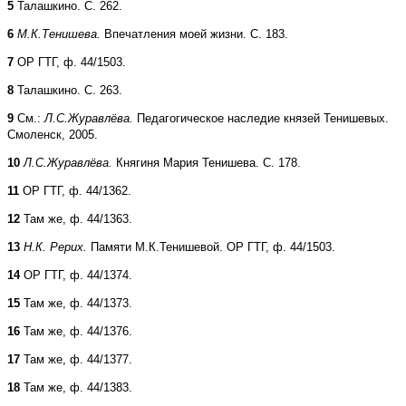
5
Талашкино. С. 262.
6
М.К.Тенишева.
Впечатления моей жизни. С. 183.
7
ОР ГТГ, ф. 44/1503.
8
Талашкино. С. 263.
9
См.:
Л.С.Журавлёва.
Педагогическое наследие князей Тенишевых.
Смоленск, 2005.
10
Л.С.Журавлёва.
Княгиня Мария Тенишева. С. 178.
11
ОР ГТГ, ф. 44/1362.
12
Там же, ф. 44/1363.
13
Н.К. Рерих.
Памяти М.К.Тенишевой. ОР ГТГ, ф. 44/1503.
14
ОР ГТГ, ф. 44/1374.
15
Там же, ф. 44/1373.
16
Там же, ф. 44/1376.
17
Там же, ф. 44/1377.
18
Там же, ф. 44/1383.