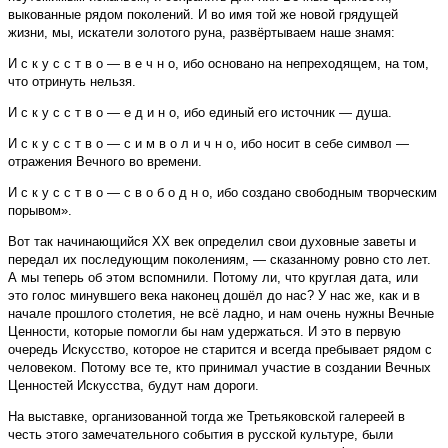
выкованные рядом поколений. И во имя той же новой грядущей
жизни, мы, искатели золотого руна, развёртываем наше знамя:
И с к у с с т в о — в е ч н о, ибо основано на непреходящем, на том,
что отринуть нельзя.
И с к у с с т в о — е д и н о, ибо единый его источник — душа.
И с к у с с т в о — с и м в о л и ч н о, ибо носит в себе символ —
отражения Вечного во времени.
И с к у с с т в о — с в о б о д н о, ибо создано свободным творческим
порывом».
Вот так начинающийся XX век определил свои духовные заветы и
передал их последующим поколениям, — сказанному ровно сто лет.
А мы теперь об этом вспомнили. Потому ли, что круглая дата, или
это голос минувшего века наконец дошёл до нас? У нас же, как и в
начале прошлого столетия, не всё ладно, и нам очень нужны Вечные
Ценности, которые помогли бы нам удержаться. И это в первую
очередь Искусство, которое не старится и всегда пребывает рядом с
человеком. Потому все те, кто принимал участие в создании Вечных
Ценностей Искусства, будут нам дороги.
На выставке, организованной тогда же Третьяковской галереей в
честь этого замечательного события в русской культуре, были