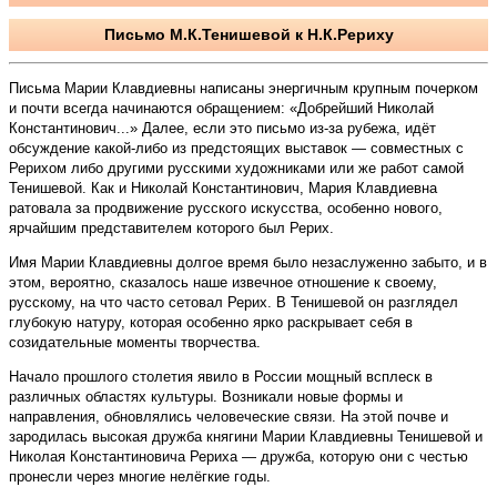
Письмо М.К.Тенишевой к Н.К.Рериху
Письма Марии Клавдиевны написаны энергичным крупным почерком
и почти всегда начинаются обращением: «Добрейший Николай
Константинович...» Далее, если это письмо из-за рубежа, идёт
обсуждение какой-либо из предстоящих выставок — совместных с
Рерихом либо другими русскими художниками или же работ самой
Тенишевой. Как и Николай Константинович, Мария Клавдиевна
ратовала за продвижение русского искусства, особенно нового,
ярчайшим представителем которого был Рерих.
Имя Марии Клавдиевны долгое время было незаслуженно забыто, и в
этом, вероятно, сказалось наше извечное отношение к своему,
русскому, на что часто сетовал Рерих. В Тенишевой он разглядел
глубокую натуру, которая особенно ярко раскрывает се­бя в
созидательные моменты творчества.
Начало прошлого столетия явило в России мощный всплеск в
различных областях культуры. Возникали новые формы и
направления, обновлялись человеческие связи. На этой почве и
зародилась высокая дружба княгини Марии Клавдиевны Тенишевой и
Николая Константиновича Рериха — дружба, которую они с честью
пронесли через многие нелёгкие годы.