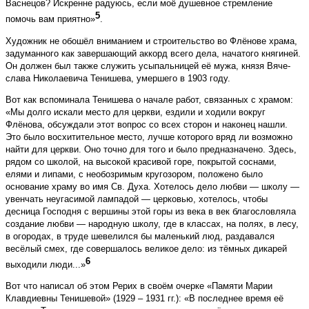
Васнецов? Искренне радуюсь, если моё душевное стремление
5
помочь вам приятно»
.
Художник не обошёл вниманием и строительство во Флёнове храма,
задуманного как завершающий аккорд всего дела, начатого княгиней.
Он должен был также служить усыпальницей её мужа, князя Вяче­
слава Николаевича Тенишева, умершего в 1903 году.
Вот как вспоминала Тенишева о начале работ, связанных с храмом:
«Мы долго искали место для церкви, ездили и ходили вокруг
Флёнова, обсуждали этот вопрос со всех сторон и наконец нашли.
Это было восхитительное место, лучше которого вряд ли возможно
найти для церкви. Оно точно для того и было предназначено. Здесь,
рядом со школой, на высокой красивой горе, покрытой соснами,
елями и липами, с необозримым кругозором, положено было
основание храму во имя Св. Духа. Хотелось дело любви — школу —
увенчать неугасимой лампадой — церковью, хотелось, чтобы
десница Господня с вершины этой горы из века в век благословляла
создание любви — народную школу, где в классах, на полях, в лесу,
в огородах, в труде шевелился бы маленький люд, раздавался
весёлый смех, где совершалось великое дело: из тёмных дикарей
6
выходили люди...»
Вот что написал об этом Рерих в своём очерке «Памяти Марии
Клавдиевны Тенишевой» (1929 – 1931 гг.): «В последнее время её