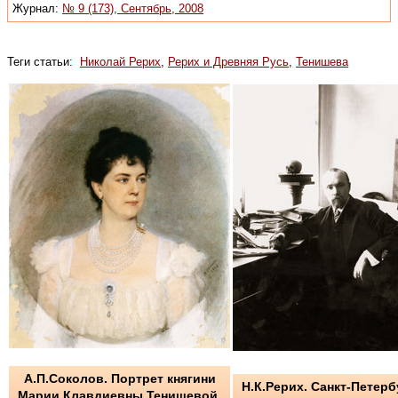
Журнал:
№ 9 (173), Сентябрь, 2008
Теги статьи:
Николай Рерих
,
Рерих и Древняя Русь
,
Тенишева
А.П.Соколов. Портрет княгини
Н.К.Рерих. Санкт-Петерб
Марии Клавдиевны Тенишевой.