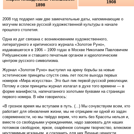
1908
1898
2008 год подарил нам две замечательные даты, напоминающие о
могучем всплеске русской художественной культуры в начале
прошлого столетия.
Одна из дат связана с возникновением художественного,
литературного и критического журнала «Золотое Руно»,
издававшегося в 1906 – 1909 годах в Москве Николаем Павловичем
Рябушинским и ставшего печатным органом и идеологическим
центром русского символизма.
Журнал «Золотое Руно» выступил на арену борьбы за новые
эстетические принципы спустя семь лет после выхода первых
номеров «Мира искусства». Это был пик первой русской революции.
Потому и свои принципы журнал излагал в духе того времени — в
форме манифеста, напечатанного золотыми буквами на страницах
первого номера. В нём говорилось:
«В грозное время мы вступаем в путь. (...) Мы сочувствуем всем, кто
работает для обновления жизни, мы не отрицаем ни одной из задач
современности, но мы твёрдо верим, что жить без Красоты нельзя и,
вместе со свободными учреждениями, надо завоевать для наших
потомков свободное, яркое, озарённое солн­цем творчество, влекомое
неутомимым исканьем, и сохранить для них Вечные ценности,