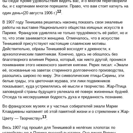
бы сюда! Кроме удовольствия видеть вас, и о многом переговорили
бы, и с картинами многое порешили. Право, что вам стоит катнуть на
12
один день»(20 августа 1906 г.)
.
В 1907 году Тенишева решилась наконец показать свои эмалевые
работы на выставке Национального общества изящных искусств в
Париже. Французов удивляла не только трудоёмкость её работ, но и
то, что этим занимается женщина. Отмечалось, что в искусстве
Тенишевой присутствуют настоящие славянские мотивы.
Действительно, образы Тенишевой восходят к древности, к
археологическим памятникам. Конечно, здесь не обошлось без
благотворного влияния Рериха, который, как никто другой, проникся
пониманием этого неженского занятия княгини. Рерих писал: «Эмали
её, основанные на заветах старинного долговечного производства,
разошлись широко по миру. Эти символические птицы-Сирины, эти
белые грады, эта цветочная мурава, эти лики подвижников
показывают, куда устремлялись её мысли и творчество. Жар-Птица
заповедной страны будущего увлекала её поверх жизненных будней.
Отсюда та несокрушимая бодрость духа и преданность познанию.
Во французских музеях и у частных собирателей эмали Марии
Клавдиевны напомнят об этой памятной жизни и о стремлении к Жар-
13
Цвету — Творчеству»
.
Весь 1907 год прошёл для Тенишевой в нелёгких хлопотах по
устройству ею в Париже русской вы­ставки. Она пишет Рериху,