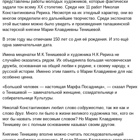
представлены работы молодых художников, которые фактически
задали тон всему XX столетию. Среди них 11 работ Николая
Константиновича Рериха. Несмотря на их этюдный характер, они во
многом определили его дальнейшее творчество. Среди экспонатов
этой выставки можно было увидеть и произведения талашкинской
мастерской княгини Марии Клавдиевны Тенишевой.
В этом году мы отмечаем 150 лет со дня её рождения. И это ещё
одна замечательная дата.
Имена меценатки М.К.Тенишевой и художника Н.К.Рериха не
случайно оказались рядом. Их объединяла большая человеческая
дружба, основанная на общей любви к родине, к своему народу, к
русской истории. Именно этим память о Марии Клавдиевне для нас
особенно ценна.
«Большой человек — настоящая Марфа Посадница», — сказал Рерих
о Тенишевой — замечательной женщине, созидательнице и
собирательнице Культуры.
Николай Константинович любил слово
содружество
, так же как и
слово
друг
. Много ли было в жизни великого художника тех, кого он
мог бы назвать этим весомым словом? Но Марию Клавдиевну
Тенишеву он с полным основанием называл своим другом.
Княгиню Тенишеву вполне можно считать последовательницей
нашего любимого художника. И если Марию Клавдиевну связывало