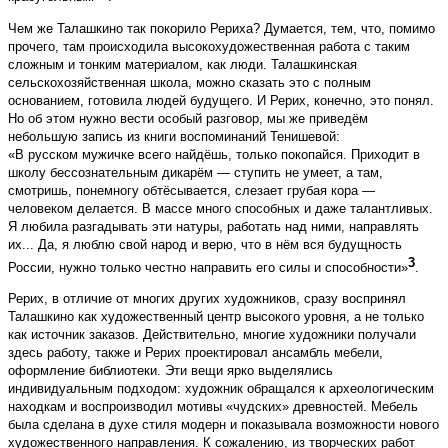
Чем же Талашкино так покорило Рериха? Думается, тем, что, помимо
прочего, там происходила высокохудожественная работа с таким
сложным и тонким материалом, как люди. Талашкинская
сельскохозяйственная школа, можно сказать это с полным
основанием, готовила людей будущего. И Рерих, конечно, это понял.
Но об этом нужно вести особый разговор, мы же приведём
небольшую запись из книги воспоминаний Тенишевой:
«В русском мужичке всего найдёшь, только покопайся. Приходит в
школу бессознательным дикарём — ступить не умеет, а там,
смотришь, понемногу обтёсывается, слезает грубая ко­ра —
человеком делается. В массе много способных и даже талантливых.
Я любила разгадывать эти натуры, работать над ними, направлять
их... Да, я люблю свой народ и верю, что в нём вся будущность
3
России, нужно только честно направить его силы и способности»
.
Рерих, в отличие от многих других художников, сразу воспринял
Талашкино как художественный центр высокого уровня, а не только
как источник заказов. Действительно, многие художники получали
здесь работу, также и Рерих проектировал ансамбль мебели,
оформление библиотеки. Эти вещи ярко выделялись
индивидуальным подходом: художник обращался к археологическим
находкам и воспроизводил мотивы «чудских» древностей. Мебель
была сделана в духе стиля модерн и показывала возможности нового
художественного направления. К сожалению, из творческих работ