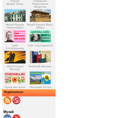
Учение
Сибирское
Живой Этики
Рериховское
Общество
Музей Рериха
Музей Рериха Верх-
Новосибирск
Уймон
Сайт
Сайт Н.Д.Спириной
Б.Н.Абрамова
ИЦ Россазия
Книжный магазин
"Восход"
Город мастеров
Наследие Алтая
Подписаться
Музей