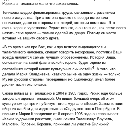
Рериха в Талашкине мало что сохранилось.
Тенишева щедро финансировала труды, связанные с развитием
нового искусства. При этом она далеко не всегда встречала
понимание, даже со стороны тех людей, которым помогала. Это
очень хорошо чувствовал Рерих: кто-кто, а он-то знал, как легче всего
нажить себе врагов — только сделай им добро. Потому он часто
вставал на защиту своего друга.
«В то время как про Вас, как и про всякого выдающегося и
талантливого человека, спешат говорить нехорошее, поступки Ваши
всегда являются самым лучшим опровержением. История Ваша,
основанная на такой фактической стороне, будет одною из
4
светлейших историй наших культурных личностей»
. А того, что
делала Мария Клавдиевна, хватило бы не на одну жизнь — только
Музей русской старины, переданный ею Смоленску, имел более
десяти тысяч экс­понатов.
Снова побывав в Талашкино в 1904 и 1905 годах, Рерих ещё больше
загорелся идеями Тенишевой. Он пишет большой очерк об этом
культурном центре и публикует его в журнале «Весы». Затем готовит
сборник-альбом для издательства «Содружество» в Петербурге. В
письме к Марии Клавдиевне от 8 апреля 1905 года он спрашивает:
«Какие художники работали, были близки Талашкину: Врубель,
Малютин, Головин, Коровин, принимал ли участие Билибин?