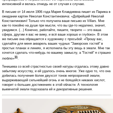
интенсивной и велась отнюдь не от случая к случаю.
В письме от 14 июля 1906 года Мария Клавдиевна пишет из Парижа в
ожидании картин Николая Константиновича: «Добрейший Николай
Константинович! Только что получила ваше письмо из Villars. Мне
как-то покойно на душе при мысли, что вы где-то недалеко, значит,
увидимся. (...) Конечно, работайте, пишите, творите — это ваша
сфера, другим я вас не вижу, и всё ваше хорошо и глубоко». В этом
же письме она обращается к художнику с просьбой: «Прошу вас,
сделайте для меня акварель ваших чудных ''Заморских гостей'' в
простых планах и линиях, я исполнила бы эту вещь в эмали. Мне так
хочется сделать что-нибудь по вашему замыслу, а ''Гостей'' я страшно
11
люблю»
.
Тенишева со всей страстностью своей натуры отдалась этому давно
забытому искусству, и ей удалось очень многое. Уже одно то, что она
добилась получения более двухсот тонов непрозрачной эмали,
выдерживающей сильнейший огонь и не боящейся никаких кислот,
говорит о больших достижениях в этой области. А технология
выемчатой эмали подсказала ей и декоративные решения.