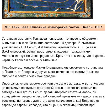
М.К.Тенишева. Пластина «Заморские гости». Эмаль. 1907
Устраивая выставку, Тенишева понимала, что уровень её должен
быть очень высок. Открытие состоялось 4 декабря. В выставке
участвовали Н.К.Рерих, И.Я.Билибин, архитекторы А.В.Щусев и
В.А.По­кровский. Были представлены изделия талашкин­ских
мастерских, тут же и распроданные. Кроме того, было куплено десять
картин у Рериха и восемь у Билибина.
Подобную экспозицию Мария Клавдиевна одновременно устраивала
в Праге, а от Лондона и других мест пришлось отказаться, так как
многие экспонаты были уже проданы.
Иностранцы очень высоко оценили русскую вы­ставку. А вот в России
не преминул появиться негативный отзыв, в ответ на который не
замедлил вы­ступить Рерих. Давая интервью газете «Слово», он
возмущённо говорил о русской скверной привычке — «вредить всему
русскому, пользуясь для этого хотя бы клеветою. (...) Ведь всё от
строки до строки неправда, что он [К.Е.Маковский] говорит про