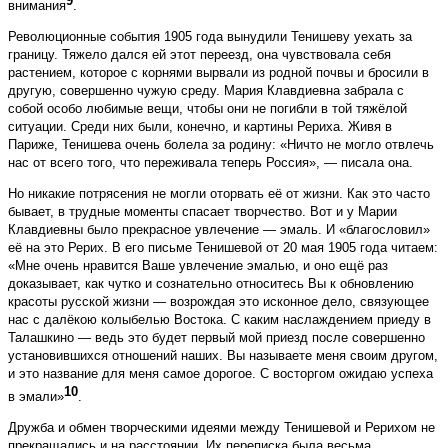
9
внимания
.
Революционные события 1905 года вынудили Тенишеву уехать за
границу. Тяжело дался ей этот переезд, она чувствовала себя
растением, которое с корнями вырвали из родной почвы и бросили в
другую, совершенно чужую среду. Мария Клавдиевна забрала с
собой особо любимые вещи, чтобы они не погибли в той тяжёлой
ситуации. Среди них были, конечно, и картины Рериха. Живя в
Париже, Тенишева очень болела за родину: «Ничто не могло отвлечь
нас от всего того, что переживала теперь Россия», — писала она.
Но никакие потрясения не могли оторвать её от жизни. Как это часто
бывает, в трудные моменты спасает творчество. Вот и у Марии
Клавдиевны бы­ло прекрасное увлечение — эмаль. И «благословил»
её на это Рерих. В его письме Тенишевой от 20 мая 1905 года читаем:
«Мне очень нравится Ваше увлечение эмалью, и оно ещё раз
доказывает, как чутко и сознательно относитесь Вы к обновлению
красоты русской жизни — возрождая это исконное дело, связующее
нас с далёкою колыбелью Востока. С каким наслаждением приеду в
Талашкино — ведь это будет первый мой приезд после совершенно
установившихся отношений наших. Вы называете меня своим другом,
и это название для меня самое дорогое. С восторгом ожидаю успеха
10
в эмали»
.
Дружба и обмен творческими идеями между Тенишевой и Рерихом не
прекращались и на расстоянии. Их переписка была весьма