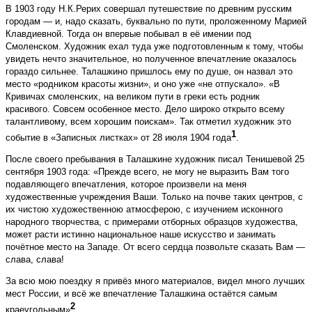
В 1903 году Н.К.Рерих совершал путе­шествие по древним русским
городам — и, надо сказать, буквально по пути, проложенному Марией
Клавдиевной. Тогда он впервые побывал в её имении под
Смоленском. Художник ехал туда уже подготовленным к тому, чтобы
увидеть нечто значительное, но полученное впечатление оказалось
гораздо сильнее. Талашкино пришлось ему по душе, он назвал это
место «родником красоты жизни», и оно уже «не отпускало». «В
Кривичах смоленских, на великом пути в греки есть родник
красивого. Совсем особенное место. Дело широко открыто всему
талантливому, всем хорошим поискам». Так отметил художник это
1
событие в «Записных листках» от 28 июля 1904 года
.
После своего пребывания в Талашкине художник писал Тенишевой 25
сентября 1903 года: «Прежде всего, не могу не выразить Вам того
подавляющего впечатления, которое произвели на меня
художественные учреждения Ваши. Только на почве таких центров, с
их чистою художественною атмосферою, с изучением исконного
народного творчества, с примерами отборных образцов художества,
может расти истинно национальное наше искусство и занимать
почётное место на Западе. От всего сердца позвольте сказать Вам —
слава, слава!
За всю мою поездку я привёз много материалов, видел много лучших
мест России, и всё же впечатление Талашкина остаётся самым
2
краеугольным»
.