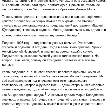
жизни в Талашкине внутренняя мысль увлекала её к созданию храма.
Мы решили назвать этот храм Храмом Духа. Причём центральное
место в нём должно было занимать изображение Матери Мира.
Та совместная работа, которая связывала нас и раньше, ещё более
кристаллизовалась на общих помыслах о храме. Все мысли о
синтезе всех иконографических представлений доставляли М[арии]
К[лавдиевне] живейшую радость. Много должно было быть сделано в
7
храме, о чём знали мы лишь из внутренних бесед»
.
Подошёл 1905 год — год революционных событий. Участились
погромы и поджоги. В тот день, когда в Талашкино приехал Рерих с
женой Еленой Ивановной, в имении загорелся сарай с сеном.
Поджигателем оказался бывший ученик талашкинской школы. На
вопрос Тенишевой, почему он это сделал, ответ был: а все так
делают.
Рерих разделял с Тенишевой тревоги нелёгкого времени. Уехав из
Талашкина, он писал ей: «Глубоко­уважаемая Мария Клавдиевна. Мы
всё ещё находимся под впечатлением того поражающего
противоречия, которое окружило Вас. С одной стороны, великолепие
музея и предметов, с другой — поджоги и попирание всего доброго,
8
что Вы делаете для народа»
. А сколько делала Мария Клавдиевна
именно для народа! Её труды, как и труды её мужа князя Тенишева в
области педагогики, достойны самой высокой оценки и пристального