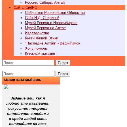
Россия, Сибирь, Алтай
Cайты СибРО
Сибирское Рериховское Общество
Сайт Н.Д. Спириной
Музей Рериха в Новосибирске
Музей Рериха на Алтае
Издательство
Книги Живой Этики
"Наследие Алтая" - Верх-Уймон
Хочу помочь
Книжный магазин
Поиск
Поиск
Мысли на каждый день
Задание или, как я
люблю это называть,
искусство творить
отношения с людьми
и среди людей есть
величайшее из всех