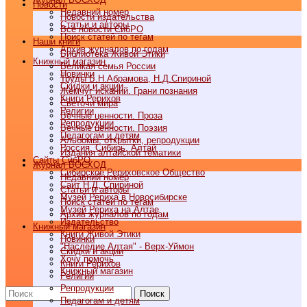
Новости
Недавний номер
Новости издательства
Статьи и авторы
Все новости СибРО
Поиск статей по тегам
Наши книги
Архив журналов по годам
Библиотека Живой Этики
Книжный магазин
Великая семья России
Новинки
Труды Б.Н.Абрамова, Н.Д.Спириной
Скидки и акции
Жемчуг исканий. Грани познания
Книги Рерихов
Светочи мира
Религии
Вечные ценности. Проза
Репродукции
Вечные ценности. Поэзия
Педагогам и детям
Альбомы, открытки, репродукции
Россия, Сибирь, Алтай
Издания алтайской тематики
Cайты СибРО
Журнал ВОСХОД
Сибирское Рериховское Общество
Недавний номер
Сайт Н.Д. Спириной
Статьи и авторы
Музей Рериха в Новосибирске
Поиск статей по тегам
Музей Рериха на Алтае
Архив журналов по годам
Издательство
Книжный магазин
Книги Живой Этики
Новинки
"Наследие Алтая" - Верх-Уймон
Скидки и акции
Хочу помочь
Книги Рерихов
Книжный магазин
Религии
Репродукции
Поиск
Педагогам и детям