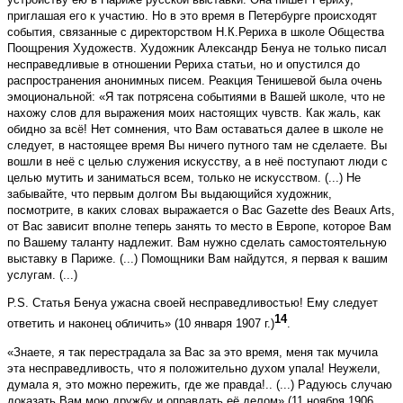
приглашая его к участию. Но в это время в Петербурге происходят
события, связанные с директорством Н.К.Рериха в школе Общества
Поощрения Художеств. Художник Александр Бенуа не только писал
несправедливые в отношении Рериха статьи, но и опустился до
распространения анонимных писем. Реакция Тенишевой была очень
эмоциональной: «Я так потрясена событиями в Вашей школе, что не
нахожу слов для выражения моих настоящих чувств. Как жаль, как
обидно за всё! Нет сомнения, что Вам оставаться далее в школе не
следует, в настоящее время Вы ничего путного там не сделаете. Вы
вошли в неё с целью служения искусству, а в неё поступают люди с
целью мутить и заниматься всем, только не искусством. (...) Не
забывайте, что первым долгом Вы выдающийся художник,
посмотрите, в каких словах выражается о Вас Gazette des Beaux Arts,
от Вас зависит вполне теперь занять то место в Европе, которое Вам
по Вашему таланту надлежит. Вам нужно сделать самостоятельную
вы­ставку в Париже. (...) Помощники Вам найдутся, я первая к вашим
услугам. (...)
P.S. Статья Бенуа ужасна своей несправедливо­стью! Ему следует
14
ответить и наконец обличить» (10 января 1907 г.)
.
«Знаете, я так перестрадала за Вас за это время, меня так мучила
эта несправедливость, что я положительно духом упала! Неужели,
думала я, это можно пережить, где же правда!.. (...) Радуюсь случаю
доказать Вам мою дружбу и оправдать её делом» (11 ноября 1906