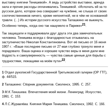
выставку княгини Тенишевой». А ведь устройство выставки, аренда
зала и прочие расходы оплачивались Тенишевой. «Исполать ей за то
русское дело, которое она совершает на чужбине, не слыша от своих
соотечественников ничего, кроме непонятной, ни в чём не основанной
травли. (...) Из истории русского искусства Талашкино не выкинуть.
21
Особенно теперь, ко­гда оно так нашумело в Париже»
.
Так защищали и поддерживали друг друга эти два замечательных
человека. Тенишева всегда с благодарностью отзывалась на
заступничество Николая Константиновича. Вот её письмо от 16 июня
1907 г.: «Ваше последнее письмо от 27 мая глубоко тронуло меня и
порадовало. Ваша оценка и хорошее чувство веры в меня дали мне
бодрость и самоуверенность — чувства самые ценные для борьбы с
22
трудностями, лежащими на моём пути»
.
1
Отдел рукописей Государственной Третьяковской галереи (ОР ГТГ),
ф. 44/515.
2
Талашкино: Сборник документов. Смоленск, 1995. С. 257.
3
М.К.Тенишева.
Впечатления моей жизни. Ленинград: Искусство,
1991. С. 153.
4
Л.С.Журавлёва.
Княгиня Мария Тенишева. Смоленск, 1992. С. 166.