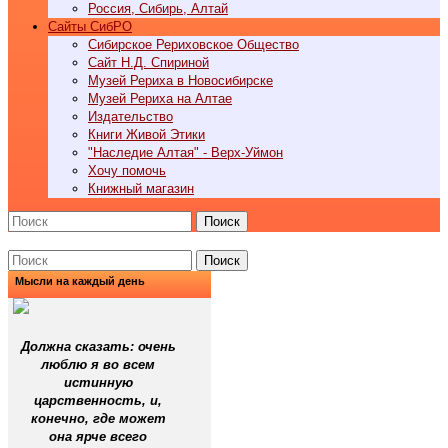
Россия, Сибирь, Алтай
Cайты СибРО
Сибирское Рериховское Общество
Сайт Н.Д. Спириной
Музей Рериха в Новосибирске
Музей Рериха на Алтае
Издательство
Книги Живой Этики
"Наследие Алтая" - Верх-Уймон
Хочу помочь
Книжный магазин
Поиск
Поиск
Мысли на каждый день
Должна сказать: очень
люблю я во всем
истинную
царственность, и,
конечно, где может
она ярче всего