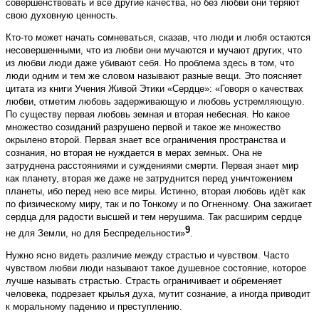
совершенствовать и все другие качества, но без любви они теряют
свою духовную ценность.
Кто-то может начать сомневаться, сказав, что люди и любя остаются
несовершенными, что из любви они мучаются и мучают других, что
из любви люди даже убивают себя. Но проблема здесь в том, что
люди одним и тем же словом называют разные вещи. Это поясняет
цитата из книги Учения Живой Этики «Сердце»: «Говоря о качествах
любви, отметим любовь задерживающую и любовь устремляющую.
По существу первая любовь земная и вторая небесная. Но какое
множество созиданий разрушено первой и такое же множество
окрылено второй. Первая знает все ограничения пространства и
сознания, но вторая не нуждается в мерах земных. Она не
затруднена расстояниями и суждениями смерти. Первая знает мир
как планету, вторая же даже не затруднится перед уничтожением
планеты, ибо перед нею все миры. Истинно, вторая любовь идёт как
по физическому миру, так и по Тонкому и по Огненному. Она зажигает
сердца для радости высшей и тем нерушима. Так расширим сердце
9
не для Земли, но для Беспредельности»
.
Нужно ясно видеть различие между страстью и чувством. Часто
чувством любви люди называют такое душевное состояние, которое
лучше называть страстью. Страсть ограничивает и обременяет
человека, подрезает крылья духа, мутит сознание, а иногда приводит
к моральному падению и преступлению.