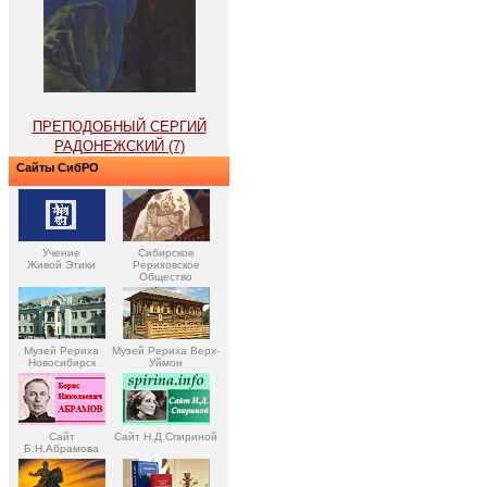
ПРЕПОДОБНЫЙ СЕРГИЙ
РАДОНЕЖСКИЙ (7)
Сайты СибРО
Учение
Сибирское
Живой Этики
Рериховское
Общество
Музей Рериха
Музей Рериха Верх-
Новосибирск
Уймон
Сайт
Сайт Н.Д.Спириной
Б.Н.Абрамова