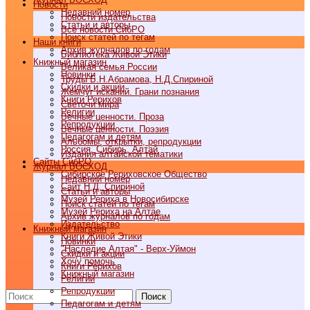
Новости
Недавний номер
Новости издательства
Статьи и авторы
Все новости СибРО
Поиск статей по тегам
Наши книги
Архив журналов по годам
Библиотека Живой Этики
Книжный магазин
Великая семья России
Новинки
Труды Б.Н.Абрамова, Н.Д.Спириной
Скидки и акции
Жемчуг исканий. Грани познания
Книги Рерихов
Светочи мира
Религии
Вечные ценности. Проза
Репродукции
Вечные ценности. Поэзия
Педагогам и детям
Альбомы, открытки, репродукции
Россия, Сибирь, Алтай
Издания алтайской тематики
Cайты СибРО
Журнал ВОСХОД
Сибирское Рериховское Общество
Недавний номер
Сайт Н.Д. Спириной
Статьи и авторы
Музей Рериха в Новосибирске
Поиск статей по тегам
Музей Рериха на Алтае
Архив журналов по годам
Издательство
Книжный магазин
Книги Живой Этики
Новинки
"Наследие Алтая" - Верх-Уймон
Скидки и акции
Хочу помочь
Книги Рерихов
Книжный магазин
Религии
Репродукции
Поиск
Педагогам и детям