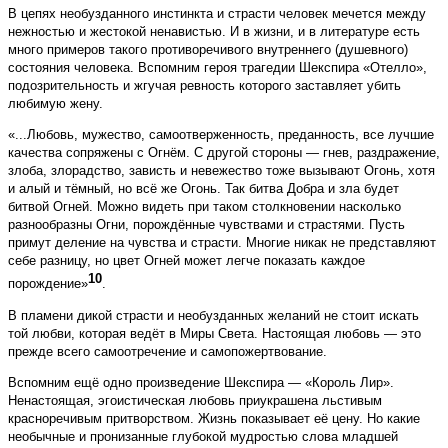
В цепях необузданного инстинкта и страсти человек мечется между
нежностью и жестокой ненавистью. И в жизни, и в литературе есть
много примеров такого противоречивого внутреннего (душевного)
состояния человека. Вспомним героя трагедии Шекспира «Отелло»,
подозрительность и жгучая ревность которого заставляет убить
любимую жену.
«...Любовь, мужество, самоотверженность, преданность, все лучшие
качества сопряжены с Огнём. С другой стороны — гнев, раздражение,
злоба, злорадство, зависть и невежество тоже вызывают Огонь, хотя
и алый и тёмный, но всё же Огонь. Так битва Добра и зла будет
битвой Огней. Можно видеть при таком столкновении насколько
разнообразны Огни, порождённые чувствами и страстями. Пусть
примут деление на чувства и страсти. Многие никак не представляют
себе разницу, но цвет Огней может легче показать каждое
10
порождение»
.
В пламени дикой страсти и необузданных желаний не стоит искать
той любви, которая ведёт в Миры Света. Настоящая любовь — это
прежде всего самоотречение и самопожертвование.
Вспомним ещё одно произведение Шекспира — «Король Лир».
Ненастоящая, эгоистическая любовь приукрашена льстивым
красноречивым притворством. Жизнь показывает её цену. Но какие
необычные и пронизанные глубокой мудростью слова младшей