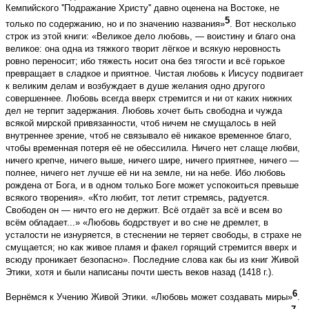
Кемпийского ''Подражание Христу'' давно оценена на Востоке, не
5
только по содержанию, но и по значению названия»
. Вот несколько
строк из этой книги: «Великое дело любовь, — воистину и благо она
великое: она одна из тяжкого творит лёгкое и всякую неровность
ровно переносит; ибо тяжесть носит она без тягости и всё горькое
превращает в сладкое и приятное. Чистая любовь к Иисусу подвигает
к великим делам и возбуждает в душе желания одно другого
совершеннее. Любовь всегда вверх стремится и ни от каких нижних
дел не терпит задержания. Любовь хочет быть свободна и чужда
всякой мирской привязанности, чтоб ничем не смущалось в ней
внутреннее зрение, чтоб не связывало её никакое временное благо,
чтобы временная потеря её не обессилила. Ничего нет слаще любви,
ничего крепче, ничего выше, ничего шире, ничего приятнее, ничего —
полнее, ничего нет лучше её ни на земле, ни на небе. Ибо любовь
рождена от Бога, и в одном только Боге может успокоиться превыше
всякого творения». «Кто любит, тот летит стремясь, радуется.
Свободен он — ничто его не держит. Всё отдаёт за всё и всем во
всём обладает...» «Любовь бодрствует и во сне не дремлет, в
усталости не изнуряется, в стеснении не теряет свободы, в страхе не
смущается; но как живое пламя и факел горящий стремится вверх и
всюду проникает безопасно». Последние слова как бы из книг Живой
Этики, хотя и были написаны почти шесть веков назад (1418 г.).
6
Вернёмся к Учению Живой Этики. «Любовь может создавать миры»
.