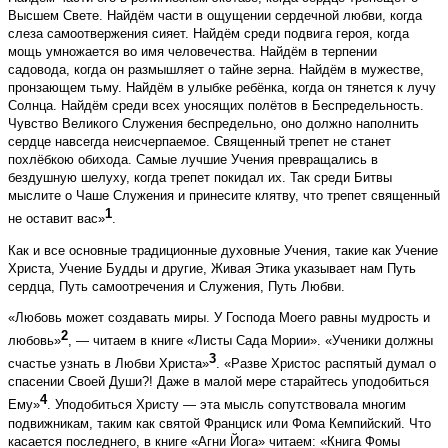
Высшем Свете. Найдём части в ощущении сердечной любви, когда
слеза самоотвержения сияет. Найдём среди подвига героя, когда
мощь умножается во имя человечества. Найдём в терпении
садовода, когда он размышляет о тайне зерна. Найдём в мужестве,
пронзающем тьму. Найдём в улыбке ребёнка, когда он тянется к лучу
Солнца. Найдём среди всех уносящих полётов в Беспредельность.
Чувство Великого Служения беспредельно, оно должно наполнить
сердце навсегда неисчерпаемое. Священный трепет не станет
похлёбкою обихода. Самые лучшие Учения превращались в
бездушную шелуху, когда трепет покидал их. Так среди Битвы
мыслите о Чаше Служения и принесите клятву, что трепет священный
1
не оставит вас»
.
Как и все основные традиционные духовные Учения, такие как Учение
Христа, Учение Будды и другие, Живая Этика указывает нам Путь
сердца, Путь самоотречения и Служения, Путь Любви.
«Любовь может создавать миры. У Господа Моего равны мудрость и
2
любовь»
, — читаем в книге «Листы Сада Мории». «Ученики должны
3
счастье узнать в Любви Христа»
. «Разве Христос распятый думал о
спасении Своей Души?! Даже в малой мере старайтесь уподобиться
4
Ему»
. Уподобиться Христу — эта мысль сопутствовала многим
подвижникам, таким как святой Франциск или Фома Кемпийский. Что
касается последнего, в книге «Агни Йога» читаем: «Книга Фомы