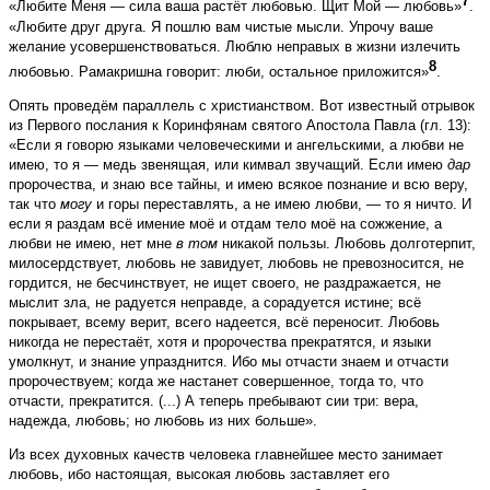
7
«Любите Меня — сила ваша растёт любовью. Щит Мой — любовь»
.
«Любите друг друга. Я пошлю вам чистые мысли. Упрочу ваше
желание усовершенствоваться. Люблю неправых в жизни излечить
8
любовью. Рамакришна говорит: люби, остальное приложится»
.
Опять проведём параллель с христианством. Вот известный отрывок
из Первого послания к Коринфянам святого Апостола Павла (гл. 13):
«Если я говорю языками человеческими и ангельскими, а любви не
имею, то я — медь звенящая, или кимвал звучащий. Если имею
дар
пророчества, и знаю все тайны, и имею всякое познание и всю веру,
так что
могу
и горы переставлять, а не имею любви, — то я ничто. И
если я раздам всё имение моё и отдам тело моё на сожжение, а
любви не имею, нет мне
в том
никакой пользы. Любовь долготерпит,
милосердствует, любовь не завидует, любовь не превозносится, не
гордится, не бесчинствует, не ищет своего, не раздражается, не
мыслит зла, не радуется неправде, а сорадуется истине; всё
покрывает, всему верит, всего надеется, всё переносит. Любовь
никогда не перестаёт, хотя и пророчества прекратятся, и языки
умолкнут, и знание упразднится. Ибо мы отчасти знаем и отчасти
пророчествуем; когда же настанет совершенное, тогда то, что
отчасти, прекратится. (...) А теперь пребывают сии три: вера,
надежда, любовь; но любовь из них больше».
Из всех духовных качеств человека главнейшее место занимает
любовь, ибо настоящая, высокая любовь заставляет его