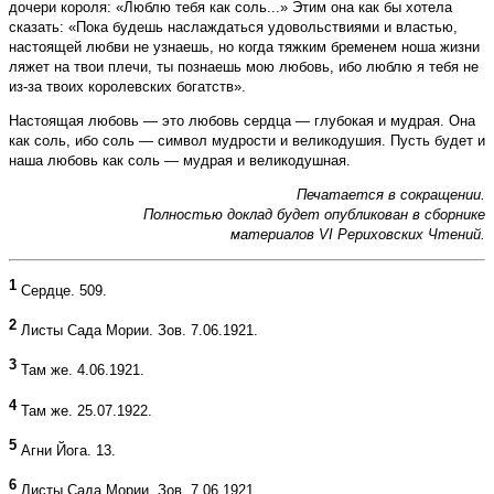
дочери короля: «Люблю тебя как соль...» Этим она как бы хотела
сказать: «Пока будешь наслаждаться удовольствиями и властью,
настоящей любви не узнаешь, но когда тяжким бременем ноша жизни
ляжет на твои плечи, ты познаешь мою любовь, ибо люблю я тебя не
из-за твоих королевских богатств».
Настоящая любовь — это любовь сердца — глубокая и мудрая. Она
как соль, ибо соль — символ мудрости и великодушия. Пусть будет и
наша любовь как соль — мудрая и великодушная.
Печатается в сокращении.
Полностью до
клад будет опубликован в сборнике
материалов VI Рериховских Чтений.
1
Сердце. 509.
2
Листы Сада Мории. Зов. 7.06.1921.
3
Там же. 4.06.1921.
4
Там же. 25.07.1922.
5
Агни Йога. 13.
6
Листы Сада Мории. Зов. 7.06.1921.