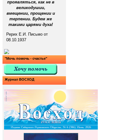
проявляться, как не в
великодушии,
вмещении, прощении и
терпении. Будем же
такими царями духа!
Рерих Е.И. Письмо от
08.10.1937
"Мочь помочь - счастье"
Журнал ВОСХОД