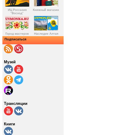
ИЦ Россазия
Книжный магазин
"Восход"
Город мастеров
Наследие Алтая
Подписаться
Музей
Трансляции
Книги