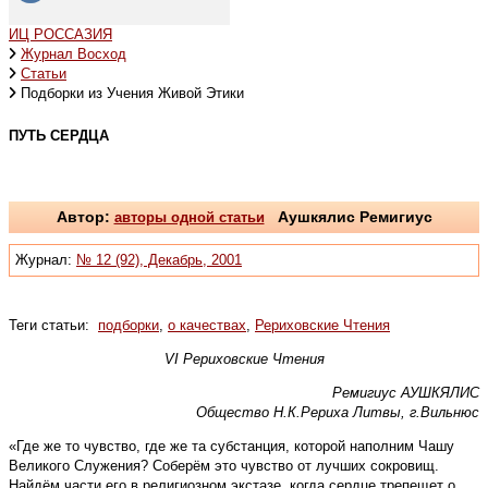
ИЦ РОССАЗИЯ
Журнал Восход
Статьи
Подборки из Учения Живой Этики
ПУТЬ СЕРДЦА
Автор:
авторы одной статьи
Аушкялис Ремигиус
Журнал:
№ 12 (92), Декабрь, 2001
Теги статьи:
подборки
,
о качествах
,
Рериховские Чтения
VI Рериховские Чтения
Ремигиус АУШКЯЛИС
Общество Н.К.Рериха Литвы, г.Вильнюс
«Где же то чувство, где же та субстанция, которой наполним Чашу
Великого Служения? Соберём это чувство от лучших сокровищ.
Найдём части его в религиозном экстазе, когда сердце трепещет о