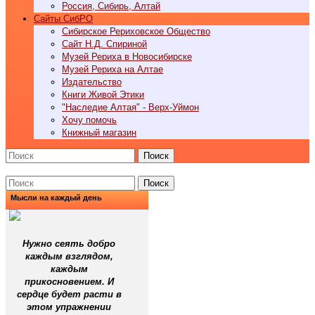
Россия, Сибирь, Алтай
Cайты СибРО
Сибирское Рериховское Общество
Сайт Н.Д. Спириной
Музей Рериха в Новосибирске
Музей Рериха на Алтае
Издательство
Книги Живой Этики
"Наследие Алтая" - Верх-Уймон
Хочу помочь
Книжный магазин
Поиск
Поиск
Мысли на каждый день
Нужно сеять добро
каждым взглядом,
каждым
прикосновением. И
сердце будет расти в
этом упражнении