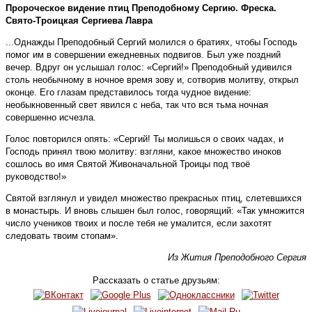
Пророческое видение птиц Преподобному Сергию. Фреска.
Свято-Троицкая Сергиева Лавра
...Однажды Преподобный Сергий молился о братиях, чтобы Господь
помог им в совершении ежедневных подвигов. Был уже поздний
вечер. Вдруг он услышал голос: «Сергий!» Преподобный удивился
столь необычному в ночное время зову и, сотворив молитву, открыл
оконце. Его глазам представилось тогда чудное видение:
необыкновенный свет явился с неба, так что вся тьма ночная
совершенно исчезла.
Голос повторился опять: «Сергий! Ты молишься о своих чадах, и
Господь принял твою молитву: взгляни, какое множество иноков
сошлось во имя Святой Живоначальной Троицы под твоё
руководство!»
Святой взглянул и увидел множество прекрасных птиц, слетевшихся
в монастырь. И вновь слышен был голос, говорящий: «Так умножится
число учеников твоих и после тебя не умалится, если захотят
следовать твоим стопам».
Из Жития Преподобного Сергия
Рассказать о статье друзьям: