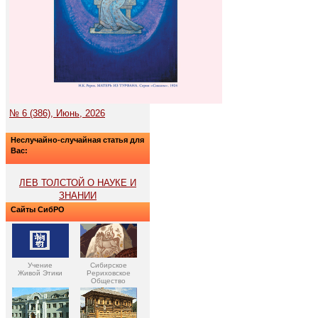
№ 6 (386), Июнь, 2026
Неслучайно-случайная статья для
Вас:
ЛЕВ ТОЛСТОЙ О НАУКЕ И
ЗНАНИИ
Сайты СибРО
Учение
Сибирское
Живой Этики
Рериховское
Общество