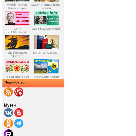
Музей Рериха
Музей Рериха Верх-
Новосибирск
Уймон
Сайт
Сайт Н.Д.Спириной
Б.Н.Абрамова
ИЦ Россазия
Книжный магазин
"Восход"
Город мастеров
Наследие Алтая
Подписаться
Музей