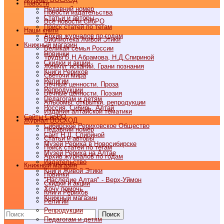
Новости
Недавний номер
Новости издательства
Статьи и авторы
Все новости СибРО
Поиск статей по тегам
Наши книги
Архив журналов по годам
Библиотека Живой Этики
Книжный магазин
Великая семья России
Новинки
Труды Б.Н.Абрамова, Н.Д.Спириной
Скидки и акции
Жемчуг исканий. Грани познания
Книги Рерихов
Светочи мира
Религии
Вечные ценности. Проза
Репродукции
Вечные ценности. Поэзия
Педагогам и детям
Альбомы, открытки, репродукции
Россия, Сибирь, Алтай
Издания алтайской тематики
Cайты СибРО
Журнал ВОСХОД
Сибирское Рериховское Общество
Недавний номер
Сайт Н.Д. Спириной
Статьи и авторы
Музей Рериха в Новосибирске
Поиск статей по тегам
Музей Рериха на Алтае
Архив журналов по годам
Издательство
Книжный магазин
Книги Живой Этики
Новинки
"Наследие Алтая" - Верх-Уймон
Скидки и акции
Хочу помочь
Книги Рерихов
Книжный магазин
Религии
Репродукции
Поиск
Педагогам и детям