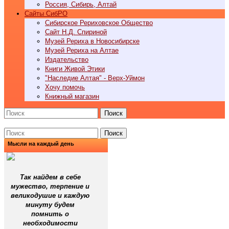
Россия, Сибирь, Алтай
Cайты СибРО
Сибирское Рериховское Общество
Сайт Н.Д. Спириной
Музей Рериха в Новосибирске
Музей Рериха на Алтае
Издательство
Книги Живой Этики
"Наследие Алтая" - Верх-Уймон
Хочу помочь
Книжный магазин
Поиск
Поиск
Мысли на каждый день
Так найдем в себе
мужество, терпение и
великодушие и каждую
минуту будем
помнить о
необходимости