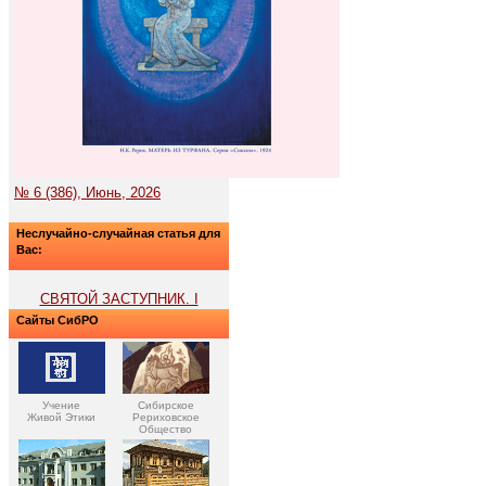
№ 6 (386), Июнь, 2026
Неслучайно-случайная статья для
Вас:
СВЯТОЙ ЗАСТУПНИК. I
Сайты СибРО
Учение
Сибирское
Живой Этики
Рериховское
Общество