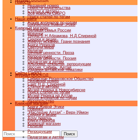
Новости
Недавний номер
Новости издательства
Статьи и авторы
Все новости СибРО
Поиск статей по тегам
Наши книги
Архив журналов по годам
Библиотека Живой Этики
Книжный магазин
Великая семья России
Новинки
Труды Б.Н.Абрамова, Н.Д.Спириной
Скидки и акции
Жемчуг исканий. Грани познания
Книги Рерихов
Светочи мира
Религии
Вечные ценности. Проза
Репродукции
Вечные ценности. Поэзия
Педагогам и детям
Альбомы, открытки, репродукции
Россия, Сибирь, Алтай
Издания алтайской тематики
Cайты СибРО
Журнал ВОСХОД
Сибирское Рериховское Общество
Недавний номер
Сайт Н.Д. Спириной
Статьи и авторы
Музей Рериха в Новосибирске
Поиск статей по тегам
Музей Рериха на Алтае
Архив журналов по годам
Издательство
Книжный магазин
Книги Живой Этики
Новинки
"Наследие Алтая" - Верх-Уймон
Скидки и акции
Хочу помочь
Книги Рерихов
Книжный магазин
Религии
Репродукции
Поиск
Педагогам и детям