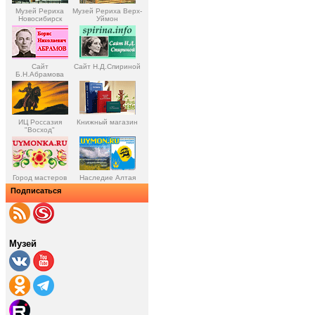
Музей Рериха
Музей Рериха Верх-
Новосибирск
Уймон
Сайт
Сайт Н.Д.Спириной
Б.Н.Абрамова
ИЦ Россазия
Книжный магазин
"Восход"
Город мастеров
Наследие Алтая
Подписаться
Музей