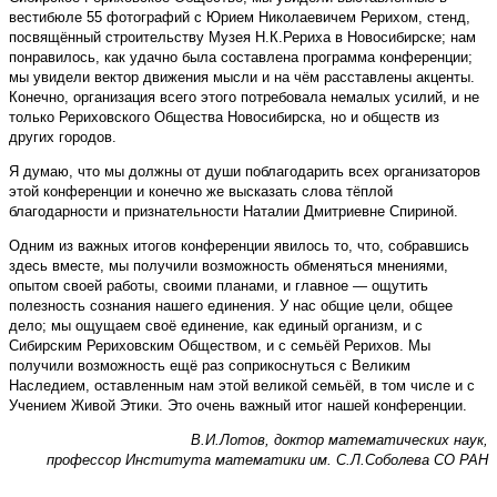
вестибюле 55 фотографий с Юрием Николаевичем Рерихом, стенд,
посвящённый строительству Музея Н.К.Рериха в Новосибирске; нам
понравилось, как удачно была составлена программа конференции;
мы увидели вектор движения мысли и на чём расставлены акценты.
Конечно, организация всего этого потребовала немалых усилий, и не
только Рериховского Общества Новосибирска, но и обществ из
других городов.
Я думаю, что мы должны от души поблагодарить всех организаторов
этой конференции и конечно же высказать слова тёплой
благодарности и признательности Наталии Дмитриевне Спириной.
Одним из важных итогов конференции явилось то, что, собравшись
здесь вместе, мы получили возможность обменяться мнениями,
опытом своей работы, своими планами, и главное — ощутить
полезность сознания нашего единения. У нас общие цели, общее
дело; мы ощущаем своё единение, как единый организм, и с
Сибирским Рериховским Обществом, и с семьёй Рерихов. Мы
получили возможность ещё раз соприкоснуться с Великим
Наследием, оставленным нам этой великой семьёй, в том числе и с
Учением Живой Этики. Это очень важный итог нашей конференции.
В.И.Лотов, доктор математических наук,
профессор Института математики им. С.Л.Соболева СО РАН