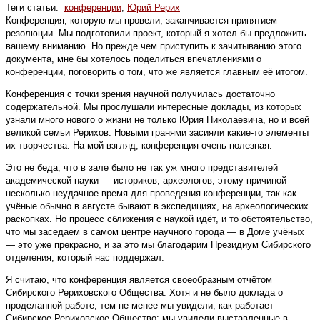
Теги статьи:
конференции
,
Юрий Рерих
Конференция, которую мы провели, заканчивается принятием
резолюции. Мы подготовили проект, который я хотел бы предложить
вашему вниманию. Но прежде чем приступить к зачитыванию этого
документа, мне бы хотелось поделиться впечатлениями о
конференции, поговорить о том, что же является главным её итогом.
Конференция с точки зрения научной получилась достаточно
содержательной. Мы прослушали интересные доклады, из которых
узнали много нового о жизни не только Юрия Николаевича, но и всей
великой семьи Рерихов. Новыми гранями засияли какие-то элементы
их творчества. На мой взгляд, конференция очень полезная.
Это не беда, что в зале было не так уж много представителей
академической науки — историков, археологов; этому причиной
несколько неудачное время для проведения конференции, так как
учёные обычно в августе бывают в экспедициях, на археологических
раскопках. Но процесс сближения с наукой идёт, и то обстоятельство,
что мы заседаем в самом центре научного города — в Доме учёных
— это уже прекрасно, и за это мы благодарим Президиум Сибирского
отделения, который нас поддержал.
Я считаю, что конференция является своеобраз­ным отчётом
Сибирского Рериховского Общества. Хотя и не было доклада о
проделанной работе, тем не менее мы увидели, как работает
Сибирское Рериховское Общество; мы увидели выставленные в