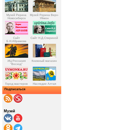
Музей Рериха
Музей Рериха Верх-
Новосибирск
Уймон
Сайт
Сайт Н.Д.Спириной
Б.Н.Абрамова
ИЦ Россазия
Книжный магазин
"Восход"
Город мастеров
Наследие Алтая
Подписаться
Музей