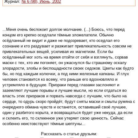
Журнал:
№ 6 (98), Июнь, 2002
...Меня очень беспокоит долгое молчание. (...) Боюсь, что перед
концом его крепко оседлали тёмные зложелатели. Обычно
осёдланный не видит и даже не подозревает, кто оседлал его
сознание и кто раздувает и разжигает привлекательность совсем не
привлекательных вещей, усиливая их магнетизм. Если бы
осёдланный мог хоть на время отойти от себя и взглянуть, сорвав
маски с тех, кто им погоняет, он ужаснулся бы страшному оскалу
злорадости, злобы и беспощадности своих седоков. Цветы как будто
бы, но под каждым колючки, а под ними железные капканы. И глух
человек становится ко всему, что раньше его вдохновляло и
устремляло в будущее. Призраки перед глазами заслоняют и
заземляют лучшие порывы и лучшие мысли, но если отдаться во
власть этих призраков и порвать навсегда с лучшим, что было на
сердце, то одурь скоро пройдёт, будут сняты маски и смыты румяна с
очередного обмана чувств и останется, оставивший своё лучшее,
один у разбитого корыта, и возвращаться будет уже некуда, да если
и склеить его, то склеенное уже утеряет свою ценность. Сейчас
особенно неистовствуют тёмные шептуны...
Рассказать о статье друзьям: