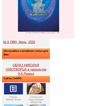
№ 6 (386), Июнь, 2026
Неслучайно-случайная статья для
Вас:
ОБРАЗ НИКОЛАЯ
ЧУДОТВОРЦА в творчестве
Н.К.Рериха
Сайты СибРО
Учение
Сибирское
Живой Этики
Рериховское
Общество