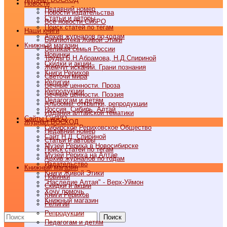
Новости
Недавний номер
Новости издательства
Статьи и авторы
Все новости СибРО
Поиск статей по тегам
Наши книги
Архив журналов по годам
Библиотека Живой Этики
Книжный магазин
Великая семья России
Новинки
Труды Б.Н.Абрамова, Н.Д.Спириной
Скидки и акции
Жемчуг исканий. Грани познания
Книги Рерихов
Светочи мира
Религии
Вечные ценности. Проза
Репродукции
Вечные ценности. Поэзия
Педагогам и детям
Альбомы, открытки, репродукции
Россия, Сибирь, Алтай
Издания алтайской тематики
Cайты СибРО
Журнал ВОСХОД
Сибирское Рериховское Общество
Недавний номер
Сайт Н.Д. Спириной
Статьи и авторы
Музей Рериха в Новосибирске
Поиск статей по тегам
Музей Рериха на Алтае
Архив журналов по годам
Издательство
Книжный магазин
Книги Живой Этики
Новинки
"Наследие Алтая" - Верх-Уймон
Скидки и акции
Хочу помочь
Книги Рерихов
Книжный магазин
Религии
Репродукции
Поиск
Педагогам и детям