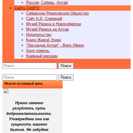
Россия, Сибирь, Алтай
Cайты СибРО
Сибирское Рериховское Общество
Сайт Н.Д. Спириной
Музей Рериха в Новосибирске
Музей Рериха на Алтае
Издательство
Книги Живой Этики
"Наследие Алтая" - Верх-Уймон
Хочу помочь
Книжный магазин
Поиск
Поиск
Мысли на каждый день
Нужно именно
углублять путь
доброжелательности.
Утверждена она как
сущность нашего
бытия. Не забудем