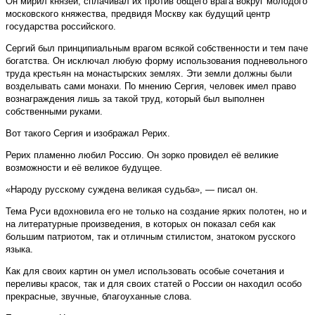
Он мирил князей, сплачивал их против общего врага вокруг молодого
московского княжества, предвидя Москву как будущий центр
государства российского.
Сергий был принципиальным врагом всякой собственности и тем паче
богатства. Он исключал любую форму использования подневольного
труда крестьян на монастырских землях. Эти земли должны были
возделывать сами монахи. По мнению Сергия, человек имел право
вознаграждения лишь за такой труд, который был выполнен
собственными руками.
Вот такого Сергия и изображал Рерих.
Рерих пламенно любил Россию. Он зорко провидел её великие
возможности и её великое будущее.
«Народу русскому суждена великая судьба»,
—
писал он.
Тема Руси вдохновила его не только на создание ярких полотен, но и
на литературные произведения, в которых он показал себя как
большим патриотом, так и отличным стилистом, знатоком русского
языка.
Как для своих картин он умел использовать особые сочетания и
переливы красок, так и для своих статей о России он находил особо
прекрасные, звучные, благоуханные слова.