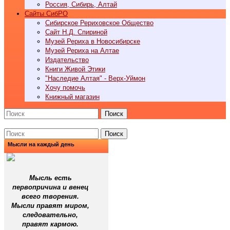
Россия, Сибирь, Алтай
Cайты СибРО
Сибирское Рериховское Общество
Сайт Н.Д. Спириной
Музей Рериха в Новосибирске
Музей Рериха на Алтае
Издательство
Книги Живой Этики
"Наследие Алтая" - Верх-Уймон
Хочу помочь
Книжный магазин
Поиск
Поиск
Мысли на каждый день
Мысль есть
первопричина и венец
всего творения.
Мысли правят миром,
следовательно,
правят кармою.