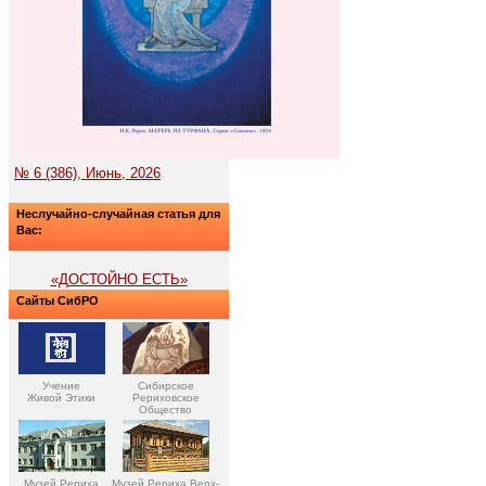
№ 6 (386), Июнь, 2026
Неслучайно-случайная статья для
Вас:
«ДОСТОЙНО ЕСТЬ»
Сайты СибРО
Учение
Сибирское
Живой Этики
Рериховское
Общество
Музей Рериха
Музей Рериха Верх-