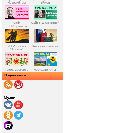
Новосибирск
Уймон
Сайт
Сайт Н.Д.Спириной
Б.Н.Абрамова
ИЦ Россазия
Книжный магазин
"Восход"
Город мастеров
Наследие Алтая
Подписаться
Музей