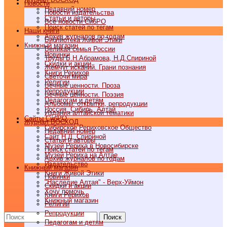
Новости
Недавний номер
Новости издательства
Статьи и авторы
Все новости СибРО
Поиск статей по тегам
Наши книги
Архив журналов по годам
Библиотека Живой Этики
Книжный магазин
Великая семья России
Новинки
Труды Б.Н.Абрамова, Н.Д.Спириной
Скидки и акции
Жемчуг исканий. Грани познания
Книги Рерихов
Светочи мира
Религии
Вечные ценности. Проза
Репродукции
Вечные ценности. Поэзия
Педагогам и детям
Альбомы, открытки, репродукции
Россия, Сибирь, Алтай
Издания алтайской тематики
Cайты СибРО
Журнал ВОСХОД
Сибирское Рериховское Общество
Недавний номер
Сайт Н.Д. Спириной
Статьи и авторы
Музей Рериха в Новосибирске
Поиск статей по тегам
Музей Рериха на Алтае
Архив журналов по годам
Издательство
Книжный магазин
Книги Живой Этики
Новинки
"Наследие Алтая" - Верх-Уймон
Скидки и акции
Хочу помочь
Книги Рерихов
Книжный магазин
Религии
Репродукции
Поиск
Педагогам и детям