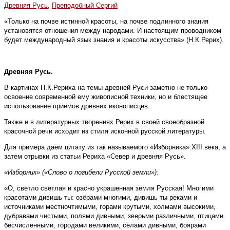
Древняя Русь
,
Преподобный Сергий
«Только на почве истинной красоты, на почве подлинного знания
установятся отношения между народами. И настоящим проводником
будет международный язык знания и красоты искусства» (Н.К.Рерих).
Древняя Русь.
В картинах Н.К.Рериха на темы древней Руси заметно не только
освоение современной ему живописной техники, но и блестящее
использование приёмов древних иконописцев.
Также и в литературных творениях Рерих в своей своеобразной
красочной речи исходит из стиля исконной русской литературы.
Для примера даём цитату из так называемого «Изборника» XIII века, а
затем отрывки из статьи Рериха «Север и древняя Русь».
«Изборник» («Слово о погибели Русской земли»):
«О, светло светлая и красно украшенная земля Русская! Многими
красотами дивишь ты: озёрами многими, дивишь ты реками и
источниками местночтимыми, горами крутыми, холмами высокими,
дубравами чистыми, полями дивными, зверьми различными, птицами
бесчисленными, городами великими, сёлами дивными, боярами