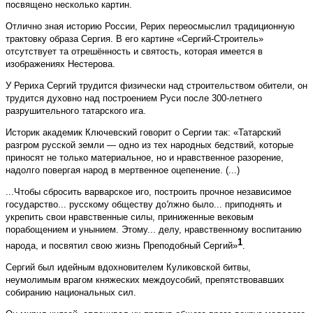
посвящено несколько картин.
Отлично зная историю России, Рерих переосмыслил традиционную
трактовку образа Сергия. В его картине «Сергий-Строитель»
отсутствует та отрешённость и святость, которая имеется в
изображениях Нестерова.
У Рериха Сергий трудится физически над строительством обители, он
трудится духовно над построением Руси после 300-летнего
разрушительного татарского ига.
Историк академик Ключевский говорит о Сергии так: «Татарский
разгром русской земли — одно из тех народных бедствий, которые
приносят не только материальное, но и нравственное разорение,
надолго повергая народ в мертвенное оцепенение. (...)
...Чтобы сбросить варварское иго, построить прочное независимое
государство... русскому обществу до
'
лжно было... приподнять и
укрепить свои нравственные силы, приниженные вековым
порабощением и унынием. Этому... делу, нравственному воспитанию
1
народа, и посвятил свою жизнь Преподобный Сергий»
.
Сергий был идейным вдохновителем Куликовской битвы,
неумолимым врагом княжеских междоусобий, препятствовавших
собиранию национальных сил.