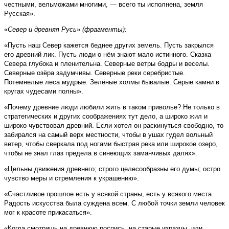
честными, вельможами многими,
—
всего ты исполнена, земля
Русская».
«
Север и древняя Русь
»
(фрагменты):
«Пусть наш Север кажется беднее других земель. Пусть закрылся
его древний лик. Пусть люди о нём знают мало истинного. Сказка
Севера глубока и пленительна. Северные ветры бодры и веселы.
Северные озёра задумчивы. Северные реки серебристые.
Потемнелые леса мудрые. Зелёные холмы бывалые. Серые камни в
кругах чудесами полны».
«Почему древние люди любили жить в таком приволье? Не только в
стратегических и других соображениях тут дело, а широко жил и
широко чувствовал древний. Если хотел он раскинуться свободно, то
забирался на самый верх местности, чтобы в ушах гудел вольный
ветер, чтобы сверкала под ногами быстрая река или широкое озеро,
чтобы не знал глаз предела в синеющих заманчивых далях».
«Цельны движения древнего; строго целесообразны его думы; остро
чувство меры и стремления к украшению».
«Счастливое прошлое есть у всякой страны, есть у всякого места.
Радость искусства была суждена всем. С любой точки земли человек
мог к красоте прикасаться».
«Когда смотришь на древнюю роспись, на старые изразцы, или