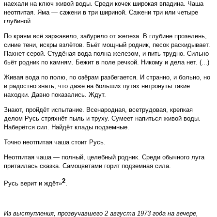
наехали на ключ живой воды. Среди кочек широкая впадина. Чаша
неотпитая. Яма
—
сажени в три шириной. Сажени три или четыре
глубиной.
По краям всё заржавело, забурело от железа. В глубине прозелень,
синие тени, искры взлётов. Бьёт мощный родник, песок раскидывает.
Пахнет серой. Студёная вода полна железом, и пить трудно. Сильно
бьёт родник по камням. Бежит в поле речкой. Никому и дела нет. (...)
Живая вода по полю, по озёрам разбегается. И странно, и больно, но
и радостно знать, что даже на больших путях нетронуты такие
находки. Давно показались. Ждут.
Знают, пройдёт испытание. Всенародная, всетрудовая, крепкая
делом Русь стряхнёт пыль и труху. Сумеет напиться живой воды.
Наберётся сил. Найдёт клады подземные.
Точно неотпитая чаша стоит Русь.
Неотпитая чаша
—
полный, целебный родник. Среди обычного луга
притаилась сказка. Самоцветами горит подземная сила.
2
Русь верит и ждёт»
.
Из
выступления, прозвучавшего 2 августа 1973 года на вечере,