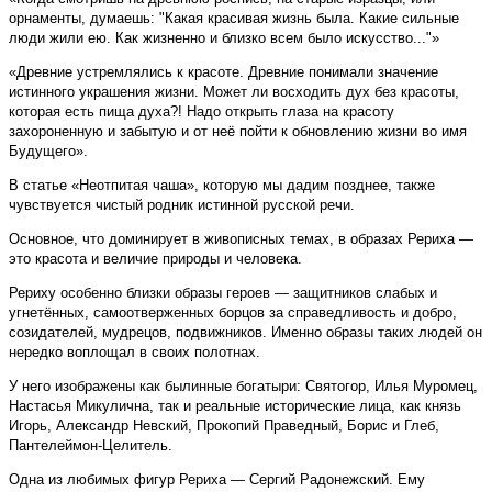
орнаменты, думаешь: "Какая красивая жизнь была. Какие сильные
люди жили ею. Как жизненно и близко всем было искусство..."»
«Древние устремлялись к красоте. Древние понимали значение
истинного украшения жизни. Может ли восходить дух без красоты,
которая есть пища духа?! Надо открыть глаза на красоту
захороненную и забытую и от неё пойти к обновлению жизни во имя
Будущего».
В статье «Неотпитая чаша», которую мы дадим позднее, также
чувствуется чистый родник истинной русской речи.
Основное, что доминирует в живописных темах, в образах Рериха
—
это красота и величие природы и человека.
Рериху особенно близки образы героев
—
защитников слабых и
угнетённых, самоотверженных борцов за справедливость и добро,
созидателей, мудрецов, подвижников. Именно образы таких людей он
нередко воплощал в своих полотнах.
У него изображены как былинные богатыри: Святогор, Илья Муромец,
Настасья Микулична, так и реальные исторические лица, как князь
Игорь, Александр Невский, Прокопий Праведный, Борис и Глеб,
Пантелеймон-Целитель.
Одна из любимых фигур Рериха
—
Сергий Радонежский. Ему