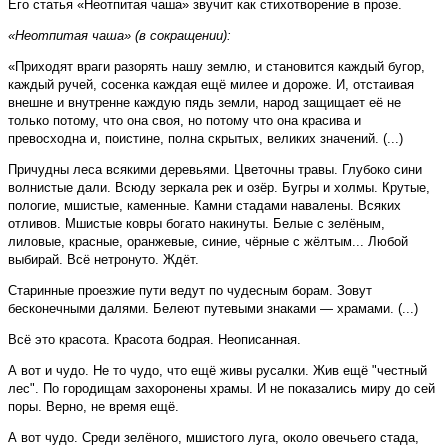
Его статья «Неотпитая чаша» звучит как стихотворение в прозе.
«Неотпитая чаша» (в сокращении):
«Приходят враги разорять нашу землю, и становится каждый бугор,
каждый ручей, сосенка каждая ещё милее и дороже. И, отстаивая
внешне и внутренне каждую пядь земли, народ защищает её не
только потому, что она своя, но потому что она красива и
превосходна и, поистине, полна скрытых, великих значений. (...)
Причудны леса всякими деревьями. Цветочны травы. Глубоко сини
волнистые дали. Всюду зеркала рек и озёр. Бугры и холмы. Крутые,
пологие, мшистые, каменные. Камни стадами навалены. Всяких
отливов. Мшистые ковры богато накинуты. Белые с зелёным,
лиловые, красные, оранжевые, синие, чёрные с жёлтым... Любой
выбирай. Всё нетронуто. Ждёт.
Старинные проезжие пути ведут по чудесным борам. Зовут
бесконечными далями. Белеют путевыми знаками — храмами. (...)
Всё это красота. Красота бодрая. Неописанная.
А вот и чудо. Не то чудо, что ещё живы русалки. Жив ещё "честный
лес". По городищам захоронены храмы. И не показались миру до сей
поры. Верно, не время ещё.
А вот чудо. Среди зелёного, мшистого луга, около овечьего стада,