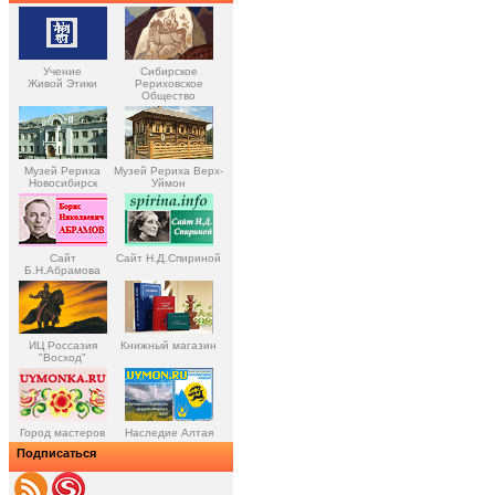
Учение
Сибирское
Живой Этики
Рериховское
Общество
Музей Рериха
Музей Рериха Верх-
Новосибирск
Уймон
Сайт
Сайт Н.Д.Спириной
Б.Н.Абрамова
ИЦ Россазия
Книжный магазин
"Восход"
Город мастеров
Наследие Алтая
Подписаться