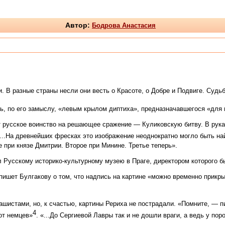
Автор:
Бодрова Анастасия
. В разные страны несли они весть о Красоте, о Добре и Подвиге. Суд
ь, по его замыслу, «левым крылом диптиха», предназначавшегося «для 
ет русское воинство на решающее сражение — Куликовскую битву. В ру
...На древнейших фресках это изображение неоднократно могло быть на
при князе Дмитрии. Второе при Минине. Третье теперь».
л Русскому историко-культурному музею в Праге, директором которого б
пишет Булгакову о том, что надпись на картине «можно временно прикр
шистами, но, к счастью, картины Рериха не пострадали. «Помните, — 
4
 от немцев»
. «...До Сергиевой Лавры так и не дошли враги, а ведь у поро