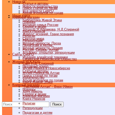
Новости
Статьи и авторы
Новости издательства
Поиск статей по тегам
Все новости СибРО
Архив журналов по годам
Наши книги
Книжный магазин
Библиотека Живой Этики
Новинки
Великая семья России
Скидки и акции
Труды Б.Н.Абрамова, Н.Д.Спириной
Книги Рерихов
Жемчуг исканий. Грани познания
Религии
Светочи мира
Репродукции
Вечные ценности. Проза
Педагогам и детям
Вечные ценности. Поэзия
Россия, Сибирь, Алтай
Альбомы, открытки, репродукции
Cайты СибРО
Издания алтайской тематики
Сибирское Рериховское Общество
Журнал ВОСХОД
Сайт Н.Д. Спириной
Недавний номер
Музей Рериха в Новосибирске
Статьи и авторы
Музей Рериха на Алтае
Поиск статей по тегам
Издательство
Архив журналов по годам
Книги Живой Этики
Книжный магазин
"Наследие Алтая" - Верх-Уймон
Новинки
Хочу помочь
Скидки и акции
Книжный магазин
Книги Рерихов
Религии
Поиск
Репродукции
Педагогам и детям