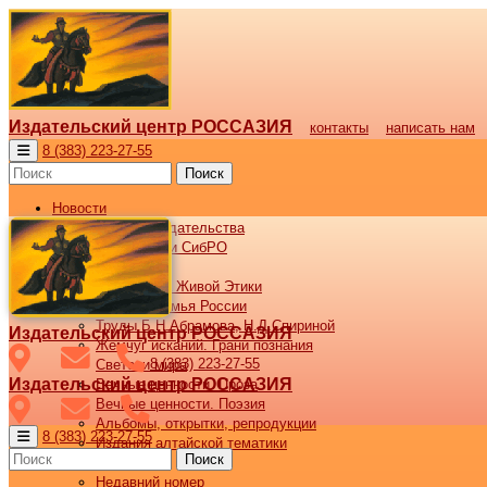
Издательский центр РОССАЗИЯ
контакты
написать нам
8 (383) 223-27-55
Поиск
Новости
Новости издательства
Все новости СибРО
Наши книги
Библиотека Живой Этики
Великая семья России
Труды Б.Н.Абрамова, Н.Д.Спириной
Издательский центр РОССАЗИЯ
Жемчуг исканий. Грани познания
8 (383) 223-27-55
Светочи мира
Издательский центр РОССАЗИЯ
Вечные ценности. Проза
Вечные ценности. Поэзия
Альбомы, открытки, репродукции
8 (383) 223-27-55
Издания алтайской тематики
Поиск
Журнал ВОСХОД
Недавний номер