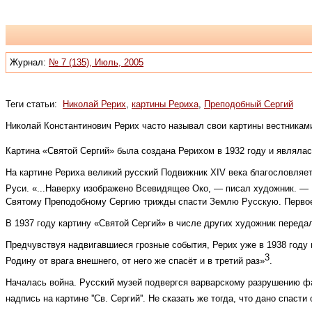
Журнал:
№ 7 (135), Июль, 2005
Теги статьи:
Николай Рерих
,
картины Рериха
,
Преподобный Сергий
Николай Константинович Рерих часто называл свои картины вестниками
Картина «Святой Сергий» была создана Рерихом в 1932 году и являлас
На картине Рериха великий русский Подвижник XIV века благословля
Руси. «...Наверху изображено Всевидящее Око, — писал художник. — 
Святому Преподобному Сергию трижды спасти Землю Русскую. Первое 
В 1937 году картину «Святой Сергий» в числе других художник переда
Предчувствуя надвигавшиеся грозные события, Рерих уже в 1938 году 
3
Родину от врага внешнего, от него же спасёт и в третий раз»
.
Началась война. Русский музей подвергся варварскому разрушению фа
надпись на картине ''Св. Сергий''. Не сказать же тогда, что дано спасти