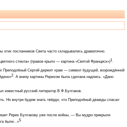
ьбы этих посланников Света часто складывались драматично.
1
цветного стекла» (правое крыло — картина «Святой Франциск»)
.
ках Преподобный Сергий держит храм — символ будущей, возрождённой
2
йдено»
. А внизу картины Рерихом была сделана надпись: «Дано
ыл известный русский литератор В.Ф.Булгаков.
ыть. Но внутри будем знать твёрдо, что Преподобный дважды спасал
пишет Рерих Булгакову уже после войны, — Вы мудро прикрыли
5
га были...»