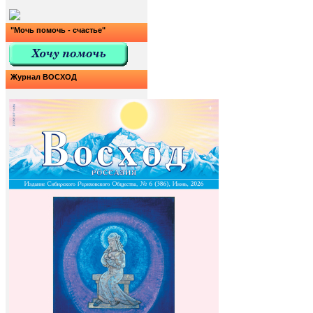
"Мочь помочь - счастье"
Журнал ВОСХОД