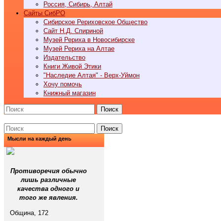
Россия, Сибирь, Алтай
Cайты СибРО
Сибирское Рериховское Общество
Сайт Н.Д. Спириной
Музей Рериха в Новосибирске
Музей Рериха на Алтае
Издательство
Книги Живой Этики
"Наследие Алтая" - Верх-Уймон
Хочу помочь
Книжный магазин
Поиск
Поиск
Мысли на каждый день
Противоречия обычно
лишь различные
качества одного и
того же явления.
Община, 172