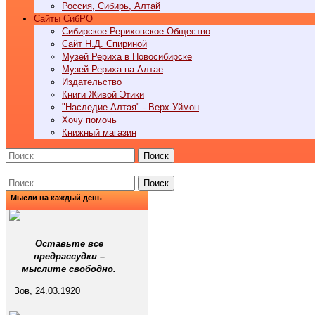
Россия, Сибирь, Алтай
Cайты СибРО
Сибирское Рериховское Общество
Сайт Н.Д. Спириной
Музей Рериха в Новосибирске
Музей Рериха на Алтае
Издательство
Книги Живой Этики
"Наследие Алтая" - Верх-Уймон
Хочу помочь
Книжный магазин
Поиск
Поиск
Мысли на каждый день
Оставьте все
предрассудки –
мыслите свободно.
Зов, 24.03.1920