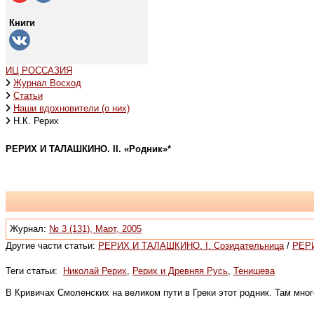
Книги
ИЦ РОССАЗИЯ
Журнал Восход
Статьи
Наши вдохновители (о них)
Н.К. Рерих
РЕРИХ И ТАЛАШКИНО. II. «Родник»*
Журнал:
№ 3 (131), Март, 2005
Другие части статьи:
РЕРИХ И ТАЛАШКИНО. I. Созидательница
/
РЕРИ
Теги статьи:
Николай Рерих
,
Рерих и Древняя Русь
,
Тенишева
В Кривичах Смоленских на великом пути в Греки этот родник. Там мно