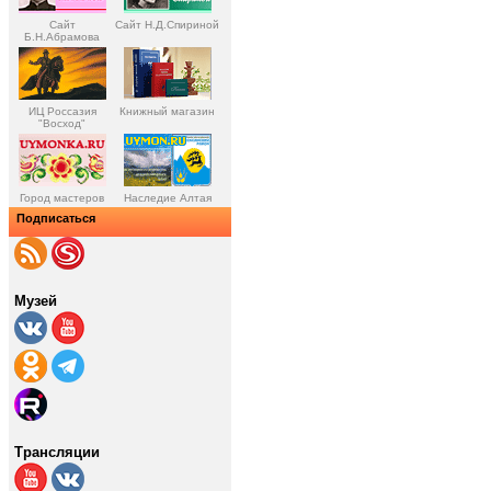
Сайт
Сайт Н.Д.Спириной
Б.Н.Абрамова
ИЦ Россазия
Книжный магазин
"Восход"
Город мастеров
Наследие Алтая
Подписаться
Музей
Трансляции