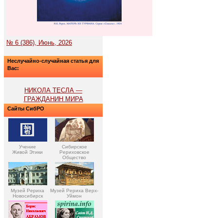
№ 6 (386), Июнь, 2026
Неслучайно-случайная статья для
Вас:
НИКОЛА ТЕСЛА —
ГРАЖДАНИН МИРА
Сайты СибРО
Учение
Сибирское
Живой Этики
Рериховское
Общество
Музей Рериха
Музей Рериха Верх-
Новосибирск
Уймон