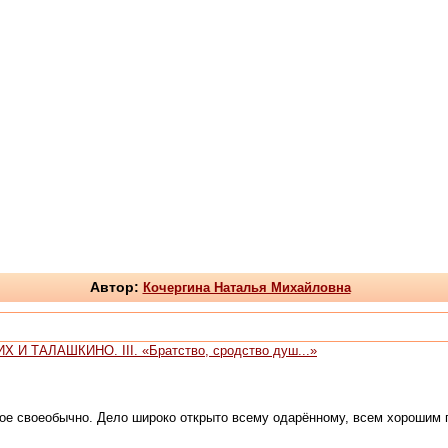
Автор:
Кочергина Наталья Михайловна
Х И ТАЛАШКИНО. III. «Братство, сродство душ...»
гое своеобычно. Дело широко открыто всему одарённому, всем хорошим 