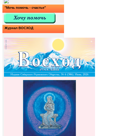
"Мочь помочь - счастье"
Журнал ВОСХОД