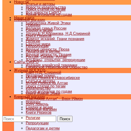
Новости
Статьи и авторы
Новости издательства
Поиск статей по тегам
Все новости СибРО
Архив журналов по годам
Наши книги
Книжный магазин
Библиотека Живой Этики
Новинки
Великая семья России
Скидки и акции
Труды Б.Н.Абрамова, Н.Д.Спириной
Книги Рерихов
Жемчуг исканий. Грани познания
Религии
Светочи мира
Репродукции
Вечные ценности. Проза
Педагогам и детям
Вечные ценности. Поэзия
Россия, Сибирь, Алтай
Альбомы, открытки, репродукции
Cайты СибРО
Издания алтайской тематики
Сибирское Рериховское Общество
Журнал ВОСХОД
Сайт Н.Д. Спириной
Недавний номер
Музей Рериха в Новосибирске
Статьи и авторы
Музей Рериха на Алтае
Поиск статей по тегам
Издательство
Архив журналов по годам
Книги Живой Этики
Книжный магазин
"Наследие Алтая" - Верх-Уймон
Новинки
Хочу помочь
Скидки и акции
Книжный магазин
Книги Рерихов
Религии
Поиск
Репродукции
Педагогам и детям