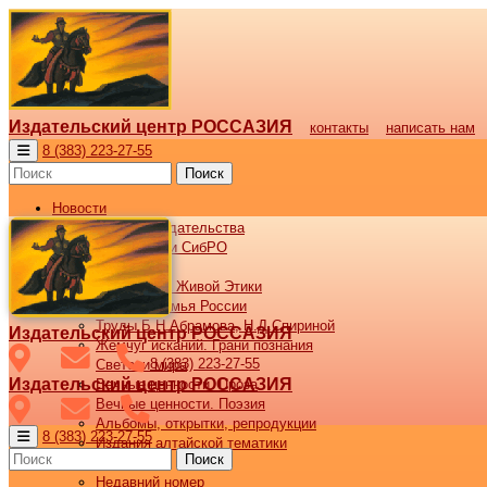
Издательский центр РОССАЗИЯ
контакты
написать нам
8 (383) 223-27-55
Поиск
Новости
Новости издательства
Все новости СибРО
Наши книги
Библиотека Живой Этики
Великая семья России
Труды Б.Н.Абрамова, Н.Д.Спириной
Издательский центр РОССАЗИЯ
Жемчуг исканий. Грани познания
8 (383) 223-27-55
Светочи мира
Издательский центр РОССАЗИЯ
Вечные ценности. Проза
Вечные ценности. Поэзия
Альбомы, открытки, репродукции
8 (383) 223-27-55
Издания алтайской тематики
Поиск
Журнал ВОСХОД
Недавний номер