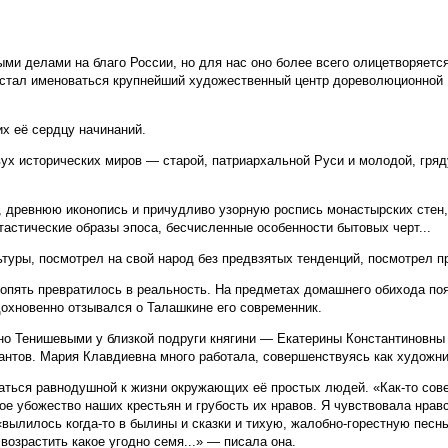
 делами на благо России, но для нас оно более всего олицетворяется 
, стал именоваться крупнейший художественный центр дореволюционной
х её сердцу начинаний.
вух исторических миров — старой, патриархальной Руси и молодой, гр
, древнюю иконопись и причудливо узорную роспись монастырских стен,
тастические образы эпоса, бесчисленные особенности бытовых черт...
туры, посмотрел на свой народ без предвзятых тенденций, посмотрел про
опять превратилось в реальность. На предметах домашнего обихода поя
вдохновенно отзывался о Талашкине его современник.
ено Тенишевыми у близкой по­други княгини — Екатерины Константиновн
кантов. Мария Клавдиевна много работала, совершенствуясь как художн
таться равнодушной к жизни окружающих её простых людей. «Как-то сов
е убожество наших крестьян и грубость их нравов. Я чувствовала нравс
вылилось когда-то в былины и сказки и тихую, жалобно-горестную песнь
возрастить какое угодно семя...» — писала она.