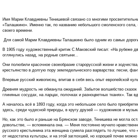
Имя Марии Клавдиевны Тенишевой связано со многими просветительными
«Талашкино». Именно так, по названию небольшого смоленского села
своего времени.
Для самой Марии Клавдиевны Талашкино было одним из самых дороги
В 1905 году художественный критик С.Маковский писал: «На рубеже д
оглянулись назад, на родные святыни...
Они полюбили красочное своеобразие старорусской жизни и зодчества
крестьянство в долгую пору земледельческого варварства: песни, фан
Впервые русский живописец, впитав в себя весь опыт европейской куль
Древняя мудрость не обманула ожиданий. Забытое волшебство сказок 
глиняных сосудах, на ларцах, полочках и разноцветных тканях». Так 
А началось всё в 1893 году, когда это небольшое село было приобрет
здесь, среди чудесной природы, в кругу друзей — художников и музы
Но, как это было и раньше на Брянском заводе, Тенишева не могла ос
довольстве, — вспоминала она. — Меня постоянно мучило нравственно
русского крестьянина эта женщина сумела разглядеть то лучшее, что «
от недостатка культуры, и на этой заглохшей, но хорошей почве можно 