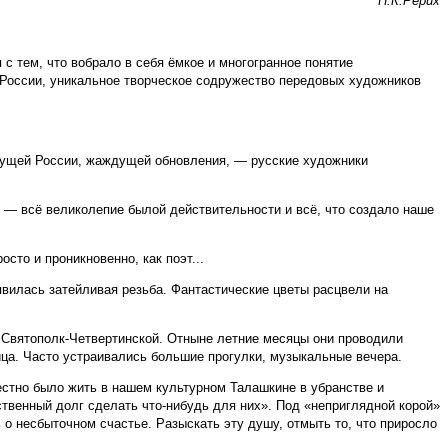
Н.К.Рерих
с тем, что вобрало в себя ёмкое и многогранное понятие
 России, уникальное творческое содружество передовых художников
ядущей России, жаждущей обновления, — русские художники
 — всё великолепие былой действительности и всё, что создало наше
сто и проникновенно, как поэт...
вилась затейливая резьба. Фантастические цветы расцвели на
ы Святополк-Четвертинской. Отныне летние месяцы они проводили
ица. Часто устраивались большие прогулки, музыкальные вечера.
естно было жить в нашем культурном Талашкине в убранстве и
твенный долг сделать что-нибудь для них». Под «неприглядной корой»
 о несбыточном счастье. Разыскать эту душу, отмыть то, что приросло