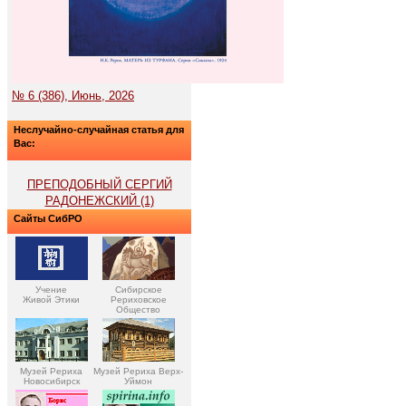
№ 6 (386), Июнь, 2026
Неслучайно-случайная статья для
Вас:
ПРЕПОДОБНЫЙ СЕРГИЙ
РАДОНЕЖСКИЙ (1)
Сайты СибРО
Учение
Сибирское
Живой Этики
Рериховское
Общество
Музей Рериха
Музей Рериха Верх-
Новосибирск
Уймон