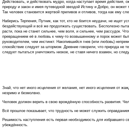
Действовать, и действовать мудро, когда наступает время действия, о
природу и закон и имея путеводной звездой Истину и Добро, он может 
Так человек становится жертвой приливов и отливов, тогда как ему с
Наберись Терпения, Путник, как тот, кто не боится неудачи, не ищет 
бездействующей и всё же продолжать существовать. Бесполезно пытать
расти, пока не станет сильнее, чем воля, и сильнее, чем рассудок. Ч
превращением её в любовь к чему-то возвышенному и порок может быть
руководителем, чем инстинкт. Накопившийся гнев (или любовь) непреме
спокойствие следует за штормом. Древние говорили, что природа не те
следует пытаться уничтожить низкое, не ставя ничего взамен, но след
Знай, что нет иного исцеления от желания, нет иного исцеления от жа
незримо и безмолвно.
Человек должен верить в свою врождённую способность развития. Чел
Всё прошлое показывает, что трудность не может служить оправданием
Решимость наступления есть первая необходимость для избравшего св
убеждённость.