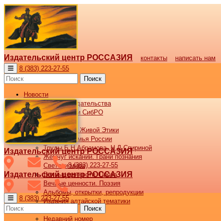
Издательский центр РОССАЗИЯ
контакты
написать нам
8 (383) 223-27-55
Поиск
Новости
Новости издательства
Все новости СибРО
Наши книги
Библиотека Живой Этики
Великая семья России
Труды Б.Н.Абрамова, Н.Д.Спириной
Издательский центр РОССАЗИЯ
Жемчуг исканий. Грани познания
8 (383) 223-27-55
Светочи мира
Издательский центр РОССАЗИЯ
Вечные ценности. Проза
Вечные ценности. Поэзия
Альбомы, открытки, репродукции
8 (383) 223-27-55
Издания алтайской тематики
Поиск
Журнал ВОСХОД
Недавний номер