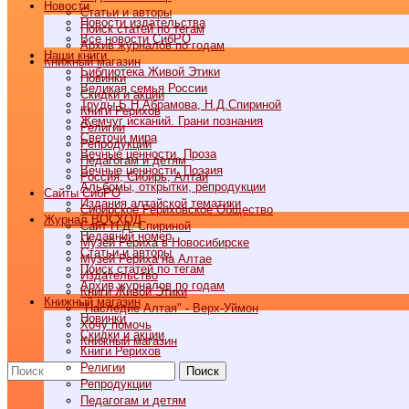
Новости
Статьи и авторы
Новости издательства
Поиск статей по тегам
Все новости СибРО
Архив журналов по годам
Наши книги
Книжный магазин
Библиотека Живой Этики
Новинки
Великая семья России
Скидки и акции
Труды Б.Н.Абрамова, Н.Д.Спириной
Книги Рерихов
Жемчуг исканий. Грани познания
Религии
Светочи мира
Репродукции
Вечные ценности. Проза
Педагогам и детям
Вечные ценности. Поэзия
Россия, Сибирь, Алтай
Альбомы, открытки, репродукции
Cайты СибРО
Издания алтайской тематики
Сибирское Рериховское Общество
Журнал ВОСХОД
Сайт Н.Д. Спириной
Недавний номер
Музей Рериха в Новосибирске
Статьи и авторы
Музей Рериха на Алтае
Поиск статей по тегам
Издательство
Архив журналов по годам
Книги Живой Этики
Книжный магазин
"Наследие Алтая" - Верх-Уймон
Новинки
Хочу помочь
Скидки и акции
Книжный магазин
Книги Рерихов
Религии
Поиск
Репродукции
Педагогам и детям