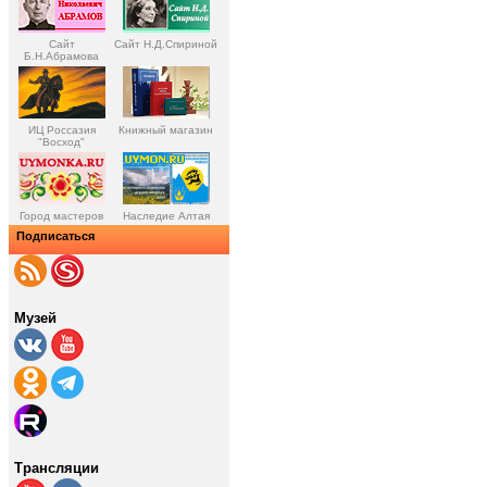
Сайт
Сайт Н.Д.Спириной
Б.Н.Абрамова
ИЦ Россазия
Книжный магазин
"Восход"
Город мастеров
Наследие Алтая
Подписаться
Музей
Трансляции