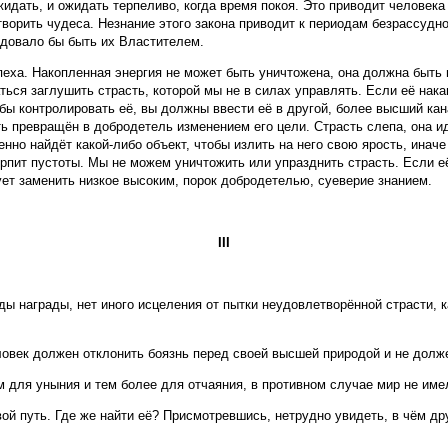
жидать, и ожидать терпеливо, когда время покоя. Это приводит человека 
творить чудеса. Незнание этого закона приводит к периодам безрассудно
ледовало бы быть их Властителем.
успеха. Накопленная энергия не может быть уничтожена, она должна быть
ся заглушить страсть, которой мы не в силах управлять. Если её нака
тобы контролировать её, вы долж­ны ввести её в другой, более высший к
 превращён в добродетель изменением его цели. Страсть слепа, она ид
нно найдёт какой-либо объект, чтобы излить на него свою ярость, инач
рпит пустоты. Мы не можем уничтожить или упразднить страсть. Если её
ует заменить низкое высоким, порок добродетелью, суеверие знанием.
III
жды награды, нет иного исцеления от пытки неудовлетворённой страсти, 
овек должен отклонить боязнь перед своей высшей природой и не долже
 для уныния и тем более для отчаяния, в противном случае мир не име
ой путь. Где же найти её? Присмотревшись, нетрудно увидеть, в чём д