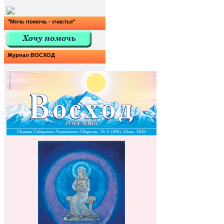
"Мочь помочь - счастье"
Журнал ВОСХОД