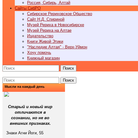
Россия, Сибирь, Алтай
Cайты СибРО
Сибирское Рериховское Общество
Сайт Н.Д. Спириной
Музей Рериха в Новосибирске
Музей Рериха на Алтае
Издательство
Книги Живой Этики
"Наследие Алтая" - Верх-Уймон
Хочу помочь
Книжный магазин
Поиск
Поиск
Мысли на каждый день
Старый и новый мир
отличаются в
сознании, но не во
внешних признаках.
Знаки Агни Йоги, 55