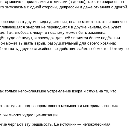
в гармонию с приливами и отливами (в делах); так что опираясь на
го энтузиазма с одной стороны, депрессии и даже отчаяния с другой.
 переведена в другие виды движения; она не может остаться навечно
пливающаяся энергия не переводится в другие каналы, она будет
анал. Так, любовь к чему-то пошлому может быть заменена
ёт, куда её ведут, и рассудок для неё является более надёжным
е он может вызвать взрыв, разрушительный для своего хозяина;
 отогнать, другое стихийное воздействие займет её место. Потому не
как только непоколебимое устремление взора и слуха на то, что
н отступать под напором своего меньшего и материального «я».
л бы многих чудес цивилизации.
ругие черпают эту решимость. Её источник — непоколебимая