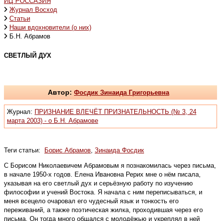
ИЦ РОССАЗИЯ
Журнал Восход
Статьи
Наши вдохновители (о них)
Б.Н. Абрамов
СВЕТЛЫЙ ДУХ
Автор:
Фосдик Зинаида Григорьевна
Журнал:
ПРИЗНАНИЕ ВЛЕЧЁТ ПРИЗНАТЕЛЬНОСТЬ (№ 3, 24
марта 2003) - о Б.Н. Абрамове
Теги статьи:
Борис Абрамов
,
Зинаида Фосдик
С Борисом Николаевичем Абрамовым я познакомилась через письма,
в начале 1950-х годов. Елена Ивановна Рерих мне о нём писала,
указывая на его светлый дух и серьёзную работу по изучению
философии и учений Востока. Я начала с ним переписываться, и
меня всецело очаровал его чудесный язык и тонкость его
переживаний, а также поэтическая жилка, проходившая через его
письма. Он тогда много общался с молодёжью и укреплял в ней