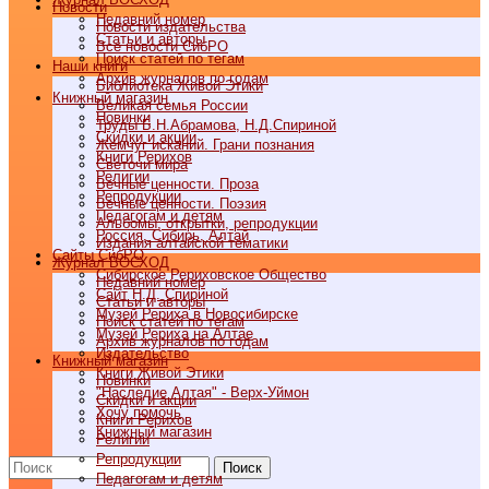
Новости
Недавний номер
Новости издательства
Статьи и авторы
Все новости СибРО
Поиск статей по тегам
Наши книги
Архив журналов по годам
Библиотека Живой Этики
Книжный магазин
Великая семья России
Новинки
Труды Б.Н.Абрамова, Н.Д.Спириной
Скидки и акции
Жемчуг исканий. Грани познания
Книги Рерихов
Светочи мира
Религии
Вечные ценности. Проза
Репродукции
Вечные ценности. Поэзия
Педагогам и детям
Альбомы, открытки, репродукции
Россия, Сибирь, Алтай
Издания алтайской тематики
Cайты СибРО
Журнал ВОСХОД
Сибирское Рериховское Общество
Недавний номер
Сайт Н.Д. Спириной
Статьи и авторы
Музей Рериха в Новосибирске
Поиск статей по тегам
Музей Рериха на Алтае
Архив журналов по годам
Издательство
Книжный магазин
Книги Живой Этики
Новинки
"Наследие Алтая" - Верх-Уймон
Скидки и акции
Хочу помочь
Книги Рерихов
Книжный магазин
Религии
Репродукции
Поиск
Педагогам и детям