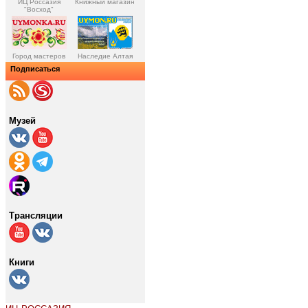
ИЦ Россазия
Книжный магазин
"Восход"
Город мастеров
Наследие Алтая
Подписаться
Музей
Трансляции
Книги