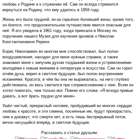
любовь к Родине и к служению ей. Сам он всегда стремился
вернуться на Родину, что ему удалось в 1959 году.
Жизнь его была трудной, из-за серьёзно болевшей жены; кроме того,
он боялся, что продолжительное путешествие явится опасным для
неё. Я его увидела в 1961 году, когда приехала в Москву по
поручению нашего Музея для изучения архивов о Николае
Константиновиче Рерихе.
Борис Николаевич во многом мне способствовал, был полон
воодушевления, находил для меня нужные справки, а также
знакомил меня с кипучим духом тогдашней жизни и устремлениями
молодёжи к новым веяниям в литературе и искусстве. Сам он горел
огнём духа, верил в светлое будущее, был полон внутренними
исканиями. Красота, в чём бы она ни выражалась, на него глубоко
действовала, он весь светился при соприкосновении с нею. Всем он
хотел помогать, чем только мог. Помню его слова: «Я всегда привык
давать, а вот брать трудно для меня».
Ушёл чистый, прекрасный человек, пробудивший во многих сердцах
любовь к красоте, и эти семена, посеянные им, будут произрастать,
чем и докажут, что смерти нет, а есть лишь беспрерывный поток,
вечно несущийся вперёд, в светлое будущее.
Рассказать о статье друзьям: