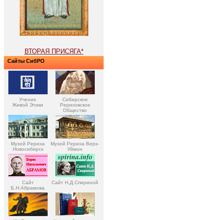
ВТОРАЯ ПРИСЯГА*
Сайты СибРО
Учение
Сибирское
Живой Этики
Рериховское
Общество
Музей Рериха
Музей Рериха Верх-
Новосибирск
Уймон
Сайт
Сайт Н.Д.Спириной
Б.Н.Абрамова