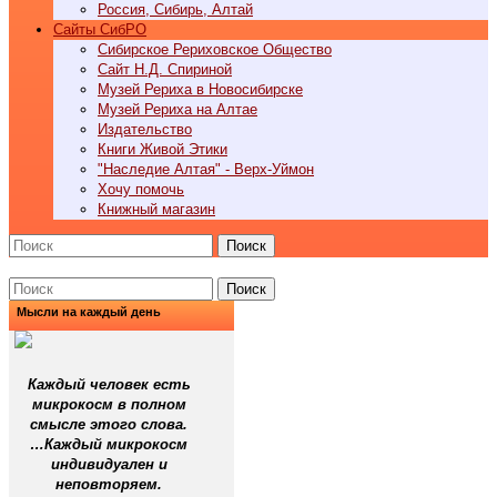
Россия, Сибирь, Алтай
Cайты СибРО
Сибирское Рериховское Общество
Сайт Н.Д. Спириной
Музей Рериха в Новосибирске
Музей Рериха на Алтае
Издательство
Книги Живой Этики
"Наследие Алтая" - Верх-Уймон
Хочу помочь
Книжный магазин
Поиск
Поиск
Мысли на каждый день
Каждый человек есть
микрокосм в полном
смысле этого слова.
…Каждый микрокосм
индивидуален и
неповторяем.