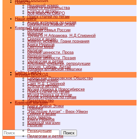
Новости
Недавний номер
Новости издательства
Статьи и авторы
Все новости СибРО
Поиск статей по тегам
Наши книги
Архив журналов по годам
Библиотека Живой Этики
Книжный магазин
Великая семья России
Новинки
Труды Б.Н.Абрамова, Н.Д.Спириной
Скидки и акции
Жемчуг исканий. Грани познания
Книги Рерихов
Светочи мира
Религии
Вечные ценности. Проза
Репродукции
Вечные ценности. Поэзия
Педагогам и детям
Альбомы, открытки, репродукции
Россия, Сибирь, Алтай
Издания алтайской тематики
Cайты СибРО
Журнал ВОСХОД
Сибирское Рериховское Общество
Недавний номер
Сайт Н.Д. Спириной
Статьи и авторы
Музей Рериха в Новосибирске
Поиск статей по тегам
Музей Рериха на Алтае
Архив журналов по годам
Издательство
Книжный магазин
Книги Живой Этики
Новинки
"Наследие Алтая" - Верх-Уймон
Скидки и акции
Хочу помочь
Книги Рерихов
Книжный магазин
Религии
Репродукции
Поиск
Педагогам и детям