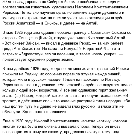
80 лет назад прошла по Сибирской земле не­обычная экспедиция,
возглавляемая известным художником Николаем Константиновичем
Рерихом. Не только научные цели, но великие задачи духовного и
культурного строительства влекли участников экспедиции вглубь
России Азиат­ской — в Сибирь, и далее — на Алтай.
В мае 1926 года экспедиция перешла границу с Советским Союзом со
стороны Синьцзяна (Китай), откуда уже виден был заветный Алтай.
«Вот синеет Зайсан, — писал в дневнике Рерих, — за ним белеет
гряда Алтайских гор. Не сама ли Белуха?» Радостной была эта
встреча: «Здравствуй, земля весенняя, в твоём новом уборе», —
приветствует художник родную землю.
В том далёком 1926 году, когда после многих лет странствий Рерихи
прибыли на Родину, их особенно поразила жгучая жажда знаний,
которая жила в русском народе. Плывя на пароходе по Иртышу,
Рерих записывал в дневнике: «На верхней палубе нас окружает целое
кольцо людей всех возрастов. И все они одинаково горят желанием
знать. (...) Народ, который так хочет знать, и получит желанное». «И
трогает, и даёт новые силы это явление растущей силы народа». «За
наш долгий путь мы давно не видели глаз русских, и глаза эти не
обманули. Здесь оплот эволюции».
Ещё в 1920 году Николай Константинович написал картину, которая
многим тогда была непонятна и вызвала споры. Теперь он вновь
возвращается к тому же сюжету, продолжая начатую тему: под