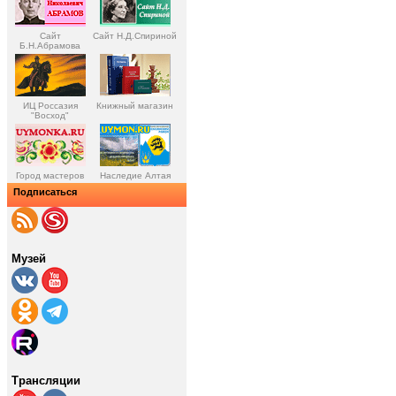
Сайт
Сайт Н.Д.Спириной
Б.Н.Абрамова
ИЦ Россазия
Книжный магазин
"Восход"
Город мастеров
Наследие Алтая
Подписаться
Музей
Трансляции