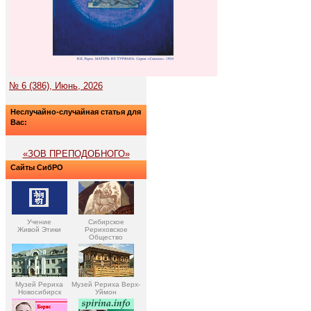
№ 6 (386), Июнь, 2026
Неслучайно-случайная статья для
Вас:
«ЗОВ ПРЕПОДОБНОГО»
Сайты СибРО
Учение
Сибирское
Живой Этики
Рериховское
Общество
Музей Рериха
Музей Рериха Верх-
Новосибирск
Уймон