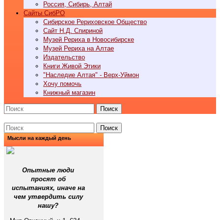
Россия, Сибирь, Алтай
Cайты СибРО
Сибирское Рериховское Общество
Сайт Н.Д. Спириной
Музей Рериха в Новосибирске
Музей Рериха на Алтае
Издательство
Книги Живой Этики
"Наследие Алтая" - Верх-Уймон
Хочу помочь
Книжный магазин
Поиск
Поиск
Мысли на каждый день
Опытные люди
просят об
испытаниях, иначе на
чем утвердить силу
нашу?