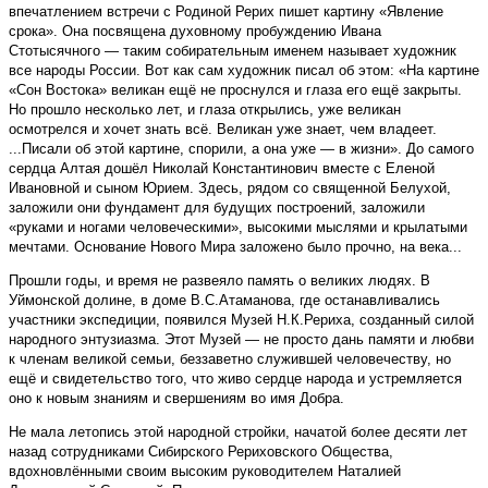
впечатлением встречи с Родиной Рерих пишет картину «Явление
срока». Она посвящена духовному пробуждению Ивана
Стотысячного — таким собирательным именем называет художник
все народы России. Вот как сам художник писал об этом: «На картине
«Сон Востока» великан ещё не проснулся и глаза его ещё закрыты.
Но прошло несколько лет, и глаза открылись, уже великан
осмотрелся и хочет знать всё. Великан уже знает, чем владеет.
...Писали об этой картине, спорили, а она уже — в жизни». До самого
сердца Алтая дошёл Николай Константинович вместе с Еленой
Ивановной и сыном Юрием. Здесь, рядом со священной Белухой,
заложили они фундамент для будущих построений, заложили
«руками и ногами человеческими», высокими мыслями и крылатыми
мечтами. Основание Нового Мира заложено было прочно, на века...
Прошли годы, и время не развеяло память о великих людях. В
Уймонской долине, в доме В.С.Атаманова, где останавливались
участники экспедиции, появился Музей Н.К.Рериха, созданный силой
народного энтузиазма. Этот Музей — не просто дань памяти и любви
к членам великой семьи, беззаветно служившей человечеству, но
ещё и свидетельство того, что живо сердце народа и устремляется
оно к новым знаниям и свершениям во имя Добра.
Не мала летопись этой народной стройки, начатой более десяти лет
назад сотрудниками Сибирского Рериховского Общества,
вдохновлёнными своим высоким руководителем Наталией