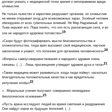
должен указать с медицинской точки зрения о непоправимом вреде
зломыслия.
Не только пьянство и наркотики разрушают организм, но зломыслие
не менее открывает вход для всевозможных зараз. Злобный человек
обезоружен от всех губительных влияний. Не Мир Надземный, но
Тьма окружит его. Пора понять, что зло есть разлагающая сила, и во
19
зле не народится здоровое потомство»
.
«Скоро будут фотографировать мысли благожелательства и
зложелательства, тогда врач выскажет своё медицинское, научное
20
заключение и укажет, что полезнее для организма человеческого»
.
«Вопросы самоусовершенствования и народного здравия очень
21
связаны. (...) ...Лишь просвещение утвердит здравие духа и тела»
.
«Также медицина может развиваться, когда люди поймут, насколько
благодетельны положительные качества и как вредительны
22
излучения злобы»
.
«...Моральные учения получают совершенно не­ожиданно
23
биологическое основание»
.
«Пусть врачи исследуют людей во время смятения и раздражения.
Они найдут корни их будущих болезней. (...)