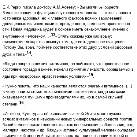
Е.И.Рерих писала доктору А.М.Асееву: «Вы могли бы обрести
большие знания о функциях внутреннего человека — этого главного
источника здоровья, но и главного фактора всяких заболеваний,
допущенных излишествами и, прежде всего, падением нравственно­
сти. Новая медицина будет в основе иметь ознакомление именно с
13
внутренним человеком...»
«Опять скажем уже как врачу:
физические лекарства помогут там, где есть духовное очищение.
Потому Вы, врач, поймёте соответствие этих двух условий здоровья
14
духа и тела»
.
«Люди говорят о всяких витаминах, но забывают, что нравственное
состояние гораздо важнее, нежели принятие лекарств, обращаемых в
15
яды при нездоровых нравственных условиях»
.
«Нужно понять, что наши качества являются очагами витаминов. (...)
К чему напитываться механиче­скими витаминами, когда мы сами
оказываемся лучшими производителями их, но в самой сильной
16
степени»
.
«Истинно, Культура с её основами высокой Этики много нужнее
всяких витаминов и изысканий новых универсальных средств против
бичей человеческого невежества, как венерические заболевания, рак,
малярия, чахотка и др. Каждый истинно культурный человек обладает
психической энергией высокого качества, при осознании которой он