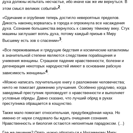
духа должны испытать несчастье, ибо иначе как же им вернуться. В
2
этом смысл великих событий»
.
«Одичание и огрубение теперь достигло невероятных пределов.
Дикость наконец ворвалась в города и опрокинула все насаждения
духа. Сознание большинства вернулось к самому тёмному веку. Стук
машины заглушает вопль духа, потому каждый призыв к Миру
3
Высшему есть зов о спасении»
.
«Все переживаемые и грядущие бедствия и космические катаклизмы
в значительной степени являются следствием порабощения и
унижения женщины. Страшное падение нравственности, болезни и
дегенерация некоторых народностей имеют в основании рабскую
4
зависимость женщины»
.
«Можно написать поучительную книгу о разложении человечества;
ничто не помогает движению улучшения. Особенно уродливо, когда
заведомый преступник проповедует о нравственности и выполняет
условные обряды. Давно сказано, что лучший обряд в руках
преступника обращается в кощунство.
Также мало помогает относительная, предубеждённая наука. Но
именно от науки следовало бы ждать очищения сознания.
Нравственность и биология остаются непонятным парадоксом. (...)
Где же решение? Опять нужно обратиться к Надземному Миру.