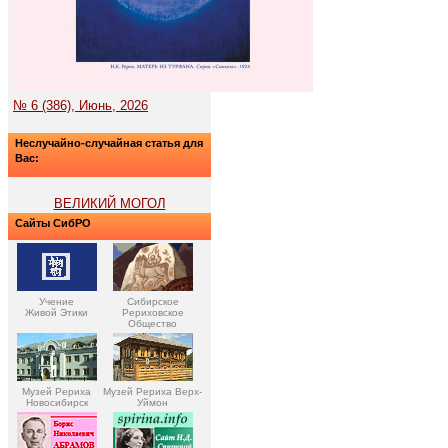
№ 6 (386), Июнь, 2026
Неслучайно-случайная статья для
Вас:
ВЕЛИКИЙ МОГОЛ
Сайты СибРО
Учение
Сибирское
Живой Этики
Рериховское
Общество
Музей Рериха
Музей Рериха Верх-
Новосибирск
Уймон