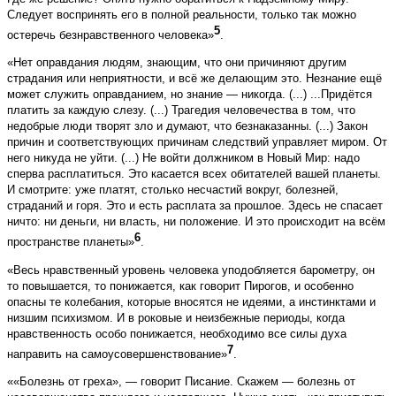
Следует воспринять его в полной реальности, только так можно
5
остеречь безнравственного человека»
.
«Нет оправдания людям, знающим, что они причиняют другим
страдания или неприятности, и всё же делающим это. Незнание ещё
может служить оправданием, но знание — никогда. (...) ...Придётся
платить за каждую слезу. (...) Трагедия человечества в том, что
недобрые люди творят зло и думают, что безнаказанны. (...) Закон
причин и соответствующих причинам следствий управляет миром. От
него никуда не уйти. (...) Не войти должником в Новый Мир: надо
сперва расплатиться. Это касается всех обитателей вашей планеты.
И смотрите: уже платят, столько несчастий во­круг, болезней,
страданий и горя. Это и есть расплата за прошлое. Здесь не спасает
ничто: ни деньги, ни власть, ни положение. И это происходит на всём
6
пространстве планеты»
.
«Весь нравственный уровень человека уподобляется барометру, он
то повышается, то понижается, как говорит Пирогов, и особенно
опасны те колебания, которые вносятся не идеями, а инстинктами и
низшим психизмом. И в роковые и неизбежные периоды, ко­г­да
нравственность особо понижается, необходимо все силы духа
7
направить на самоусовершенствование»
.
««Болезнь от греха», — говорит Писание. Скажем — болезнь от