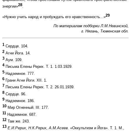
28
энергии»
.
29
«Нужно учить народ и пробуждать его нравственность...»
По материалам подборки Л.М.Невинской,
г. Нягань, Тюменская обл.
1
Сердце. 104.
2
Агни Йога. 14.
3
Аум. 109.
4
Письма Елены Рерих. Т. 1. 1.03.1929.
5
Надземное. 777.
6
Грани Агни Йоги. XII. 1.
7
Письма Елены Рерих. Т. 2. 26.01.1939.
8
Сердце. 96.
9
Надземное. 186.
10
Мир Огненный. III. 177.
11
Надземное. 687.
12
Там же. 243.
13
Е.И.Рерих, Н.К.Рерих, А.М.Асеев.
«Оккультизм и Йога». Т. 1. М.,