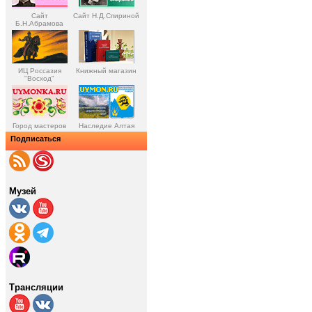
Сайт
Сайт Н.Д.Спириной
Б.Н.Абрамова
ИЦ Россазия
Книжный магазин
"Восход"
Город мастеров
Наследие Алтая
Подписаться
Музей
Трансляции