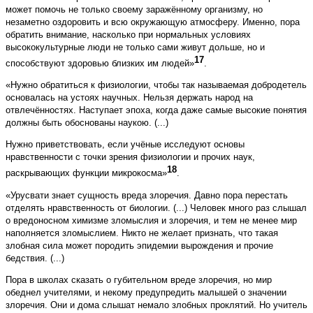
может помочь не только своему заражённому организму, но
незаметно оздоровить и всю окружающую атмосферу. Именно, пора
обратить внимание, насколько при нормальных условиях
высококультурные люди не только сами живут дольше, но и
17
способствуют здоровью близких им людей»
.
«Нужно обратиться к физиологии, чтобы так называемая добродетель
основалась на устоях научных. Нельзя держать народ на
отвлечённостях. Наступает эпоха, когда даже самые высокие понятия
должны быть обоснованы наукою. (...)
Нужно приветствовать, если учёные исследуют основы
нравственности с точки зрения физиологии и прочих наук,
18
раскрывающих функции микрокосма»
.
«Урусвати знает сущность вреда злоречия. Давно пора перестать
отделять нравственность от биологии. (...) Человек много раз слышал
о вредоносном химизме зломыслия и злоречия, и тем не менее мир
наполняется зломыслием. Никто не желает признать, что такая
злобная сила может породить эпидемии вырождения и прочие
бедствия. (...)
Пора в школах сказать о губительном вреде злоречия, но мир
обеднел учителями, и некому предупредить малышей о значении
злоречия. Они и дома слышат немало злобных проклятий. Но учитель