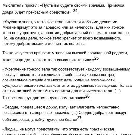
Мыслитель просил: «Пусть вы будете своими врачами. Примочка
24
добра будет прекрасным средством»»
.
«Урусвати знает, что тонкое тело питается добрыми деяниями.
Многие примут это за парадокс или за нелепость. Для них тонкое
тело не существует, а понятие добрых деяний весьма относительно.
Но, на самом деле, тонкое тело крепнет от всего возвышенного,
потому добрые мысли и деяния так полезны.
Также искусство приносит мгновения высшей проявленной радости,
25
такая пища для тонкого тела самая питательная»
.
«Укрепление тонкого тела так соответствует каждому возвышенному
порыву. Тонкое тело заключает в себе все духовные центры,
сознательное питание его может дать большие возможности.
Сущность тонкого тела зависит от этих духовных насыщений. Польза
от этих питаний может быть великая для физического тела. (...)
26
Тонкое тело нуждается в духовном питании»
.
«Сердце, предавшееся добру, излучает благодать непрестанно,
независимо от намеренных посылок. (...) Сердце добра сеет вокруг
27
себя здоровье, улыбку, духовное благо»
.
«Люди... не могут представить, что этика есть практическая
фармакопея, чтобы простейшим путём привлекать пространственные