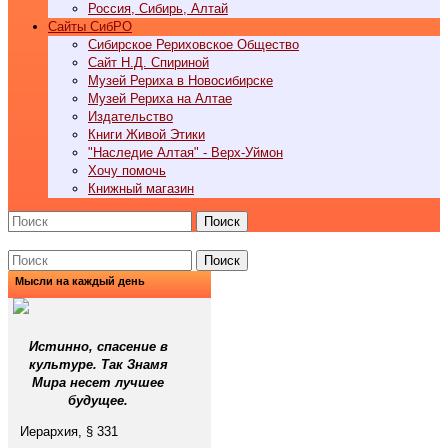
Россия, Сибирь, Алтай
Cайты СибРО
Сибирское Рериховское Общество
Сайт Н.Д. Спириной
Музей Рериха в Новосибирске
Музей Рериха на Алтае
Издательство
Книги Живой Этики
"Наследие Алтая" - Верх-Уймон
Хочу помочь
Книжный магазин
Поиск
Поиск
Мысли на каждый день
Истинно, спасение в
культуре. Так Знамя
Мира несет лучшее
будущее.
Иерархия, § 331