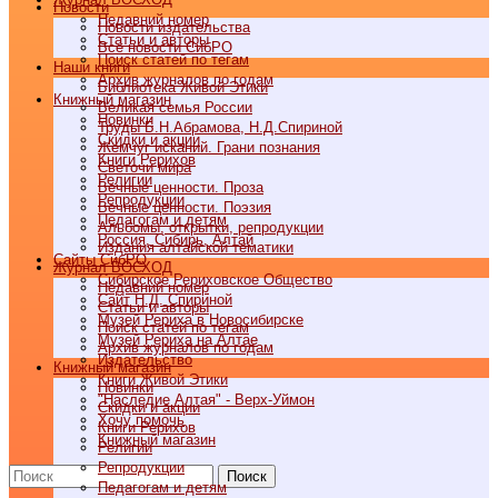
Новости
Недавний номер
Новости издательства
Статьи и авторы
Все новости СибРО
Поиск статей по тегам
Наши книги
Архив журналов по годам
Библиотека Живой Этики
Книжный магазин
Великая семья России
Новинки
Труды Б.Н.Абрамова, Н.Д.Спириной
Скидки и акции
Жемчуг исканий. Грани познания
Книги Рерихов
Светочи мира
Религии
Вечные ценности. Проза
Репродукции
Вечные ценности. Поэзия
Педагогам и детям
Альбомы, открытки, репродукции
Россия, Сибирь, Алтай
Издания алтайской тематики
Cайты СибРО
Журнал ВОСХОД
Сибирское Рериховское Общество
Недавний номер
Сайт Н.Д. Спириной
Статьи и авторы
Музей Рериха в Новосибирске
Поиск статей по тегам
Музей Рериха на Алтае
Архив журналов по годам
Издательство
Книжный магазин
Книги Живой Этики
Новинки
"Наследие Алтая" - Верх-Уймон
Скидки и акции
Хочу помочь
Книги Рерихов
Книжный магазин
Религии
Репродукции
Поиск
Педагогам и детям