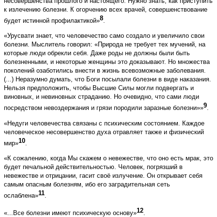
несовершенства прошлого и настоящего. Нужно знать, как приступить
к излечению болезни. К огорчению всех врачей, совершенствование
8
будет истинной профилактикой»
.
«Урусвати знает, что человечество само создало и увеличило свои
болезни. Мыслитель говорил: «Природа не требует тех мучений, на
которые люди обрекли себя. Даже роды не должны были быть
болезненными, и некоторые женщины это доказывают. Но множества
поколений озаботились внести в жизнь всевозможные заболевания.
(...) Неразумно думать, что Боги посылали болезни в виде наказания.
Нельзя предположить, чтобы Высшие Силы могли подвергать и
виновных, и невиновных страданию. Но очевидно, что сами люди
9
посредством невоздержания и грязи породили заразные болезни»»
.
«Недуги человечества связаны с психическим состоянием. Каждое
человеческое несовершенство духа отравляет также и физический
10
мир»
.
«К сожалению, когда Мы скажем о невежестве, что оно есть мрак, это
будет печальной действительностью. Человек, погрязший в
невежестве и отрицании, гасит своё излучение. Он открывает себя
самым опасным болезням, ибо его заградительная сеть
11
ослаблена»
.
12
«...Все болезни имеют психическую основу»
.