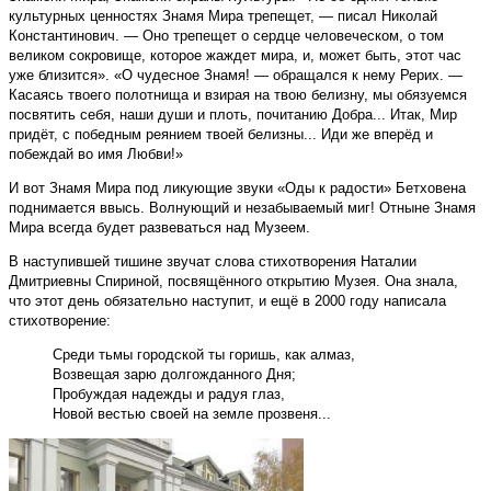
культурных ценностях Знамя Мира трепещет, — писал Николай
Константинович. — Оно трепещет о сердце человеческом, о том
великом сокровище, которое жаждет мира, и, может быть, этот час
уже близится». «О чудесное Знамя! — обращался к нему Рерих. —
Касаясь твоего полотнища и взирая на твою белизну, мы обязуемся
посвятить себя, наши души и плоть, почитанию Добра... Итак, Мир
придёт, с победным реянием твоей белизны... Иди же вперёд и
побеждай во имя Любви!»
И вот Знамя Мира под ликующие звуки «Оды к радости» Бетховена
поднимается ввысь. Волнующий и незабываемый миг! Отныне Знамя
Мира всегда будет развеваться над Музеем.
В наступившей тишине звучат слова стихотворения Наталии
Дмитриевны Спириной, посвящённого открытию Музея. Она знала,
что этот день обязательно наступит, и ещё в 2000 году написала
стихотворение:
Среди тьмы городской ты горишь, как алмаз, 

Возвещая зарю долгожданного Дня; 

Пробуждая надежды и радуя глаз, 

Новой вестью своей на земле прозвеня...