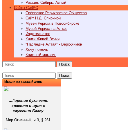
Россия, Сибирь, Алтай
Cайты СибРО
Сибирское Рериховское Общество
Сайт Н.Д. Спириной
Музей Рериха в Новосибирске
Музей Рериха на Алтае
Издательство
Книги Живой Этики
"Наследие Алтая" - Верх-Уймон
Хочу помочь
Книжный магазин
Поиск
Поиск
Мысли на каждый день
…Горение духа есть
красота и щит в
служении Благу.
Мир Огненный, ч.3, § 261