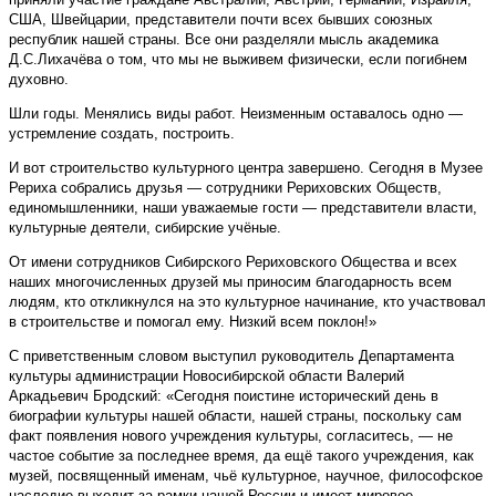
США, Швейцарии, представители почти всех бывших союзных
республик нашей страны. Все они разделяли мысль академика
Д.С.Лихачёва о том, что мы не выживем физически, если погибнем
духовно.
Шли годы. Менялись виды работ. Неизменным оставалось одно —
устремление создать, построить.
И вот строительство культурного центра завершено. Сегодня в Музее
Рериха собрались друзья — сотрудники Рериховских Обществ,
единомышленники, наши уважаемые гости — представители власти,
культурные деятели, сибирские учёные.
От имени сотрудников Сибирского Рериховского Общества и всех
наших многочисленных друзей мы приносим благодарность всем
людям, кто откликнулся на это культурное начинание, кто участвовал
в строительстве и помогал ему. Низкий всем поклон!»
С приветственным словом выступил руководитель Департамента
культуры администрации Новосибирской области Валерий
Аркадьевич Бродский: «Сегодня поистине исторический день в
биографии культуры нашей области, нашей страны, поскольку сам
факт появления нового учреждения культуры, согласитесь, — не
частое событие за последнее время, да ещё такого учреждения, как
музей, посвященный именам, чьё культурное, научное, философское
наследие выходит за рамки нашей России и имеет мировое,