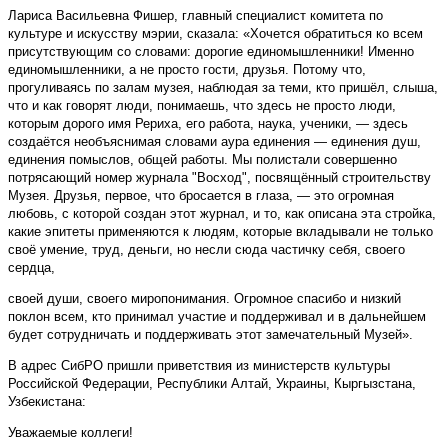
Лариса Васильевна Фишер, главный специалист комитета по
культуре и искусству мэрии, сказала: «Хочется обратиться ко всем
присутствующим со словами: дорогие единомышленники! Именно
единомышленники, а не просто гости, друзья. Потому что,
прогуливаясь по залам музея, наблюдая за теми, кто пришёл, слыша,
что и как говорят люди, понимаешь, что здесь не просто люди,
которым дорого имя Рериха, его работа, наука, ученики, — здесь
создаётся необъяснимая словами аура единения — единения душ,
единения помыслов, общей работы. Мы полистали совершенно
потрясающий номер журнала "Восход", посвящённый строительству
Музея. Друзья, первое, что бросается в глаза, — это огромная
любовь, с которой создан этот журнал, и то, как описана эта стройка,
какие эпитеты применяются к людям, которые вкладывали не только
своё умение, труд, деньги, но несли сюда частичку себя, своего
сердца,
своей души, своего миропонимания. Огромное спасибо и низкий
поклон всем, кто принимал участие и поддерживал и в дальнейшем
будет сотрудничать и поддерживать этот замечательный Музей».
В адрес СибРО пришли приветствия из министерств культуры
Российской Федерации, Республики Алтай, Украины, Кыргызстана,
Узбекистана:
Уважаемые коллеги!