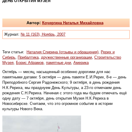
ДЕНЬ ОТКРЫТИЯ МУЗЕЯ
Автор:
Кочергина Наталья Михайловна
Журнал:
№ 11 (163), Ноябрь, 2007
Теги статьи:
Наталия Спирина (отзывы и обращения)
,
Рерих и
Сибирь
,
Прибалтика
,
дружественные организации
,
Строительство
Музея
,
Борис Абрамов
,
памятные дни
,
Америка
Октябрь — месяц, насыщенный особенно дорогими для нас
памятными датами: 5 октября — день памяти Е.И.Рерих, 8-е — день
Преподобного Сергия Радонежского; 9 октября, в день рождения
Н.К.Рериха, мы празднуем День Культуры, а 23-го отмечаем день
рождения С.Н.Рериха. Начиная с этого года мы будем отмечать ещё
одну дату — 7 октября, день открытия Музея Н.К.Рериха в
Новосибирске. Считаем, что это огромное событие в истории
культуры Нового Века.