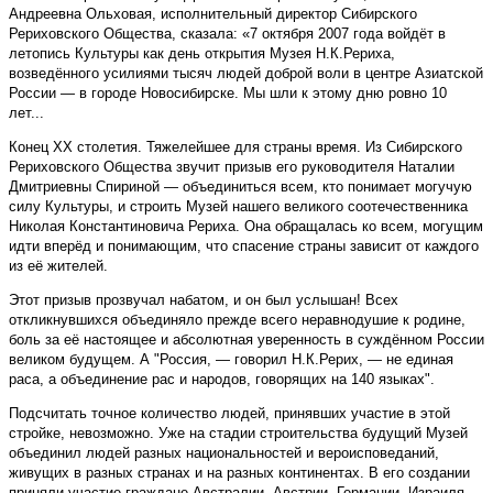
Андреевна Ольховая, исполнительный директор Сибирского
Рериховского Общества, сказала: «7 октября 2007 года войдёт в
летопись Культуры как день открытия Музея Н.К.Рериха,
возведённого усилиями тысяч людей доброй воли в центре Азиатской
России — в городе Новосибирске. Мы шли к этому дню ровно 10
лет...
Конец ХХ столетия. Тяжелейшее для страны время. Из Сибирского
Рериховского Общества звучит призыв его руководителя Наталии
Дмитриевны Спириной — объединиться всем, кто понимает могучую
силу Культуры, и строить Музей нашего великого соотечественника
Николая Константиновича Рериха. Она обращалась ко всем, могущим
идти вперёд и понимающим, что спасение страны зависит от каждого
из её жителей.
Этот призыв прозвучал набатом, и он был услышан! Всех
откликнувшихся объединяло прежде всего неравнодушие к родине,
боль за её настоящее и абсолютная уверенность в суждённом России
великом будущем. А "Россия, — говорил Н.К.Рерих, — не единая
раса, а объединение рас и народов, говорящих на 140 языках".
Подсчитать точное количество людей, принявших участие в этой
стройке, невозможно. Уже на стадии строительства будущий Музей
объединил людей разных национальностей и вероисповеданий,
живущих в разных странах и на разных континентах. В его создании
приняли участие граждане Австралии, Австрии, Германии, Израиля,