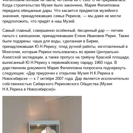
Когда строительство Музея было закончено, Мария Филипповна
передала обещанные дары. Что касается предметов музейного
значения, принадлежавших семье Рерихов, — мы даже не могли
предположить, что придёт в наш Музей.
Самый главный, совершенно особенный, бесценный дар — летнее
пальто с капюшоном, принадлежавшее Елене Ивановне Рерих. Также
были подарены: чаша для воды, сделанная в Бирме,
принадлежавшая Ю.Н.Рериху; плед ручной работы, изготовленный в
Монголии, которым Рерихи пользовались во время Центрально-
Азиатской экспедиции, а также пропуск на трибуну Красной площади,
выписанный Ю.Н.Рериху к первомайскому параду 1960 года. В
дарственном документе Мария Филипповна попросила подчеркнуть
следующее: «Дар приурочен к открытию Музея Н.К.Рериха в
Новосибирске — к 7 октября 2007 года. Дар является исключительно
собственностью Сибирского Рериховского Общества (Музея
Н.К.Рериха в Новосибирске)».