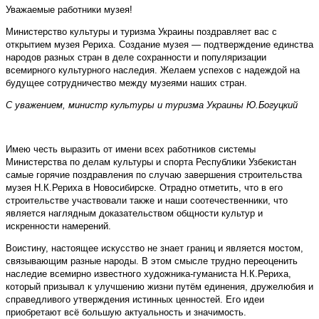
Уважаемые работники музея!
Министерство культуры и туризма Украины поздравляет вас с
открытием музея Рериха. Создание музея — подтверждение единства
народов разных стран в деле сохранности и популяризации
всемирного культурного наследия. Желаем успехов с надеждой на
будущее сотрудничество между музеями наших стран.
С уважением, министр культуры и туризма Украины Ю.Богуцкий
Имею честь выразить от имени всех работников системы
Министерства по делам культуры и спорта Республики Узбекистан
самые горячие поздравления по случаю завершения строительства
музея Н.К.Рериха в Новосибирске. Отрадно отметить, что в его
строительстве участвовали также и наши соотечественники, что
является наглядным доказательством общности культур и
искренности намерений.
Воистину, настоящее искусство не знает границ и является мостом,
связывающим разные народы. В этом смысле трудно переоценить
наследие всемирно известного художника-гуманиста Н.К.Рериха,
который призывал к улучшению жизни путём единения, дружелюбия и
справедливого утверждения истинных ценностей. Его идеи
приобретают всё большую актуальность и значимость.