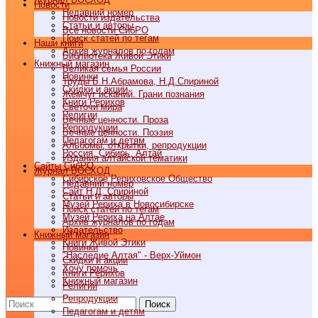
Новости
Недавний номер
Новости издательства
Статьи и авторы
Все новости СибРО
Поиск статей по тегам
Наши книги
Архив журналов по годам
Библиотека Живой Этики
Книжный магазин
Великая семья России
Новинки
Труды Б.Н.Абрамова, Н.Д.Спириной
Скидки и акции
Жемчуг исканий. Грани познания
Книги Рерихов
Светочи мира
Религии
Вечные ценности. Проза
Репродукции
Вечные ценности. Поэзия
Педагогам и детям
Альбомы, открытки, репродукции
Россия, Сибирь, Алтай
Издания алтайской тематики
Cайты СибРО
Журнал ВОСХОД
Сибирское Рериховское Общество
Недавний номер
Сайт Н.Д. Спириной
Статьи и авторы
Музей Рериха в Новосибирске
Поиск статей по тегам
Музей Рериха на Алтае
Архив журналов по годам
Издательство
Книжный магазин
Книги Живой Этики
Новинки
"Наследие Алтая" - Верх-Уймон
Скидки и акции
Хочу помочь
Книги Рерихов
Книжный магазин
Религии
Репродукции
Поиск
Педагогам и детям