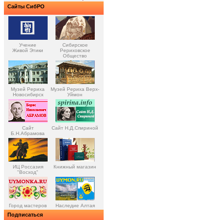
Сайты СибРО
Учение
Сибирское
Живой Этики
Рериховское
Общество
Музей Рериха
Музей Рериха Верх-
Новосибирск
Уймон
Сайт
Сайт Н.Д.Спириной
Б.Н.Абрамова
ИЦ Россазия
Книжный магазин
"Восход"
Город мастеров
Наследие Алтая
Подписаться