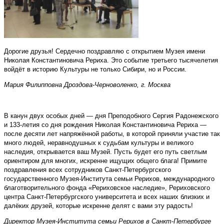
Дорогие друзья! Сердечно поздравляю с открытием Музея имени
Николая Константиновича Рериха. Это событие третьего тысячелетия
войдёт в историю Культуры не только Сибири, но и России.
Мария Филипповна Дроздова-Черноволенко, г. Москва
В канун двух особых дней — дня Преподобного Сергия Радонежского
и 133-летия со дня рождения Николая Константиновича Рериха —
после десяти лет напряжённой работы, в которой приняли участие так
много людей, неравнодушных к судьбам культуры и великого
наследия, открывается ваш Музей. Пусть будет его путь светлым
ориентиром для многих, искренне ищущих общего блага! Примите
поздравления всех сотрудников Санкт-Петербургского
государственного Музея-Института семьи Рерихов, международного
благотворительного фонда «Рериховское наследие», Рериховского
центра Санкт-Петербургского университета и всех наших близких и
далёких друзей, которые искренне делят с вами эту радость!
Директор Музея-Института семьи Рерихов в Санкт-Петербурге