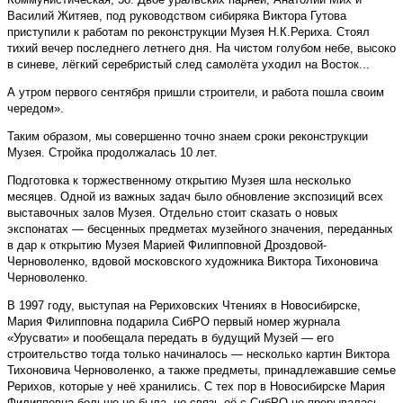
Василий Житяев, под руководством сибиряка Виктора Гутова
приступили к работам по реконструкции Музея Н.К.Рериха. Стоял
тихий вечер последнего летнего дня. На чистом голубом небе, высоко
в синеве, лёгкий серебристый след самолёта уходил на Восток...
А утром первого сентября пришли строители, и работа пошла своим
чередом».
Таким образом, мы совершенно точно знаем сроки реконструкции
Музея. Стройка продолжалась 10 лет.
Подготовка к торжественному открытию Музея шла несколько
месяцев. Одной из важных задач было обновление экспозиций всех
выставочных залов Музея. Отдельно стоит сказать о новых
экспонатах — бесценных предметах музейного значения, переданных
в дар к открытию Музея Марией Филипповной Дроздовой-
Черноволенко, вдовой московского художника Виктора Тихоновича
Черноволенко.
В 1997 году, выступая на Рериховских Чтениях в Новосибирске,
Мария Филипповна подарила СибРО первый номер журнала
«Урусвати» и пообещала передать в будущий Музей — его
строительство тогда только начиналось — несколько картин Виктора
Тихоновича Черноволенко, а также предметы, принадлежавшие семье
Рерихов, которые у неё хранились. С тех пор в Новосибирске Мария
Филипповна больше не была, но связь её с СибРО не прерывалась.