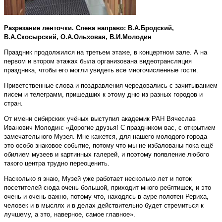
Разрезание ленточки. Слева направо: В.А.Бродский,
В.А.Скосырский, О.А.Ольховая, В.И.Молодин
Праздник продолжился на третьем этаже, в концертном зале. А на
первом и втором этажах была организована видеотрансляция
праздника, чтобы его могли увидеть все многочисленные гости.
Приветственные слова и поздравления чередовались с зачитыванием
писем и телеграмм, пришедших к этому дню из разных городов и
стран.
От имени сибирских учёных выступил академик РАН Вячеслав
Иванович Молодин: «Дорогие друзья! С праздником вас, с открытием
замечательного Музея. Мне кажется, для нашего молодого города
это особо знаковое событие, потому что мы не избалованы пока ещё
обилием музеев и картинных галерей, и поэтому появление любого
такого центра трудно переоценить.
Насколько я знаю, Музей уже работает несколько лет и поток
посетителей сюда очень большой, приходит много ребятишек, и это
очень и очень важно, потому что, находясь в ауре полотен Рериха,
человек и в мыслях и в делах действительно будет стремиться к
лучшему, а это, наверное, самое главное».