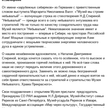
От имени «зарубежных сибиряков» из Германии с приветственным
словом выступила Маргарита Николаевна Валл: «"Музей мы строим
небывалый" — волнующая строка из стихотворения Н.Д.Спириной.
"Небывалый" — прежде всего в силу небывалого энтузиазма его
строителей. Но не только по качеству созидательного труда наш
Музей является "Небывалым". Немаловажное значение имеет и
место его построения — впервые в Сибири, на просторах Российской
Азии! Мощные созидательные и преобразующие энергии Азии
сотрудничали с мощными творческими энергиями человеческого
духа в едином устремлении...
О нашем незабвенном вдохновителе, о Наталии Дмитриевне
Спириной, всегда хочется сказать что-то особенное, что-то высокое и
огненное, пронизанное горячей любовью к ней. Но всё-таки слова
наши не смогут передать величие этого дерзновенного и
самоотверженного духа. Заменить их можно лишь безграничной
сердечной признательностью к ней, нёсшей денно и нощно взятое на
себя бремя ответственности за строителей и строительство Музея
Небывалого, Храма Прекрасного».
Свои поздравления с открытием Музея прислали: председатель
Президиума СО РАН академик Н.Л.Добрецов, Музей-Институт семьи
Рерихов из Санкт-Петербурга, Музей-усадьба Рерихов в Изваре,
Международная ассоциация «Мир через культуру», Государственный