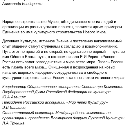
Александр Бондаренко
Народное строительство Музея, объединившее многих людей и
организации из разных уголков планеты, является ярким примером
Единения во имя культурного строительства Нового Мира.
Духовная Культура, истинное Знание и постепенно накапливаемый
опыт общения станут ступенями к согласию и взаимопониманию.
Путь этот не простой и не скорый, но единственно верный — путь во
имя Общего Блага, путь, о котором писала Е.И.Рерих: «Расцвет
России есть залог благоденствия и мира всего мира. Гибель России
есть гибель всего мира... Очищенная и возрождённая на новых
началах широкого народного сотрудничества и свободного
культурного строительства, Россия станет оплотом истинного мира».
Координатор Общественного экспертного Совета при Комитете
Государственной Думы Российской Федерации по культуре
Ю.А.Агешин;
Президент Российской ассоциации «Мир через Культуру»
Э.В.Балашов;
Ответственный секретарь Международного комитета по
организации и проведению Всемирного Форума Духовной Культуры
Л.А.Трунина