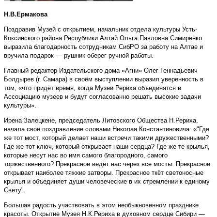
Н.В.Ермакова
Поздравив Музей с открытием, начальник отдела культуры Усть-
Коксинского района Республики Алтай Ольга Павловна Симиренко
выразила благодарность сотрудникам СибРО за работу на Алтае и
вручила подарок — рушник-оберег ручной работы.
Главный редактор Издательского дома «Агни» Олег Геннадьевич
Болдырев (г. Самара) в своём выступлении выразил уверенность в
том, «что придёт время, когда Музеи Рериха объединятся в
Ассоциацию музеев и будут согласованно решать высокие задачи
культуры».
Ирена Залецкене, председатель Литовского Общества Н.Рериха,
начала своё поздравление словами Николая Константиновича: «"Где
же тот мост, который делает наши встречи такими дружественными?
Где же тот ключ, который открывает наши сердца? Где же те крылья,
которые несут нас во имя самого благородного, самого
торжественного? Прекрасное ведёт нас через все мосты. Прекрасное
открывает наиболее тяжкие затворы. Прекрасное ткёт светоносные
крылья и объединяет души человеческие в их стремлении к единому
Свету".
Большая радость участвовать в этом необыкновенном празднике
красоты. Открытие Музея Н.К.Рериха в духовном сердце Сибири —