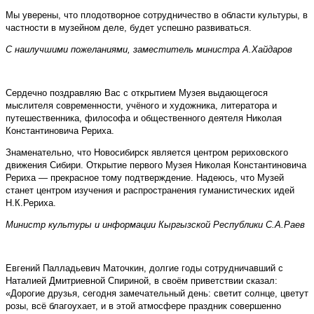
Мы уверены, что плодотворное сотрудничество в области культуры, в
частности в музейном деле, будет успешно развиваться.
С наилучшими пожеланиями, заместитель министра А.Хайдаров
Сердечно поздравляю Вас с открытием Музея выдающегося
мыслителя современности, учёного и художника, литератора и
путешественника, философа и общественного деятеля Николая
Константиновича Рериха.
Знаменательно, что Новосибирск является центром рериховского
движения Сибири. Открытие первого Музея Николая Константиновича
Рериха — прекрасное тому подтверждение. Надеюсь, что Музей
станет центром изучения и распространения гуманистических идей
Н.К.Рериха.
Министр культуры и информации Кыргызской Республики С.А.Раев
Евгений Палладьевич Маточкин, долгие годы сотрудничавший с
Наталией Дмитриевной Спириной, в своём приветствии сказал:
«Дорогие друзья, сегодня замечательный день: светит солнце, цветут
розы, всё благоухает, и в этой атмосфере праздник совершенно