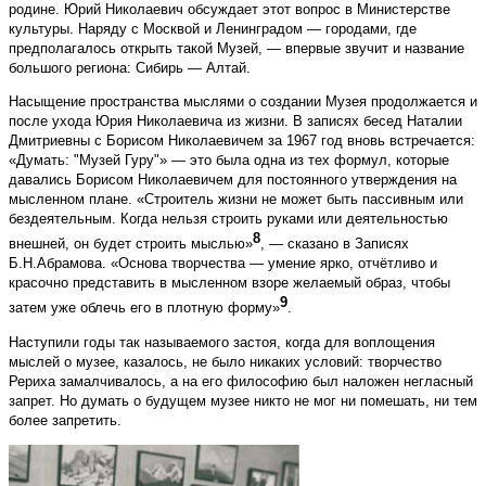
родине. Юрий Николаевич обсуждает этот вопрос в Министерстве
культуры. Наряду с Москвой и Ленинградом — городами, где
предполагалось открыть такой Музей, — впервые звучит и название
большого региона: Сибирь — Алтай.
Насыщение пространства мыслями о создании Музея продолжается и
после ухода Юрия Николаевича из жизни. В записях бесед Наталии
Дмитриевны с Борисом Николаевичем за 1967 год вновь встречается:
«Думать: "Музей Гуру"» — это была одна из тех формул, которые
давались Борисом Николаевичем для постоянного утверждения на
мысленном плане. «Строитель жизни не может быть пассивным или
бездеятельным. Когда нельзя строить руками или деятельностью
8
внешней, он будет строить мыслью»
, — сказано в Записях
Б.Н.Абрамова. «Основа творчества — умение ярко, отчётливо и
красочно представить в мысленном взоре желаемый образ, чтобы
9
затем уже облечь его в плотную форму»
.
Наступили годы так называемого застоя, когда для воплощения
мыслей о музее, казалось, не было никаких условий: творчество
Рериха замалчивалось, а на его философию был наложен негласный
запрет. Но думать о будущем музее никто не мог ни помешать, ни тем
более запретить.