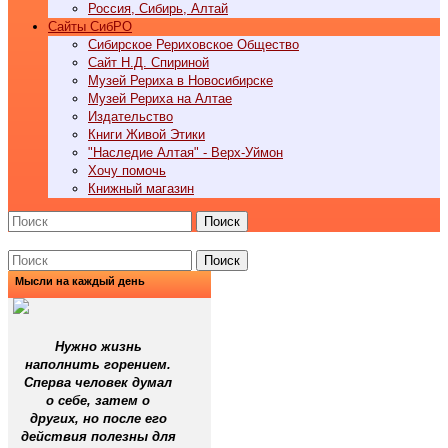
Россия, Сибирь, Алтай
Cайты СибРО
Сибирское Рериховское Общество
Сайт Н.Д. Спириной
Музей Рериха в Новосибирске
Музей Рериха на Алтае
Издательство
Книги Живой Этики
"Наследие Алтая" - Верх-Уймон
Хочу помочь
Книжный магазин
Поиск
Поиск
Мысли на каждый день
Нужно жизнь
наполнить горением.
Сперва человек думал
о себе, затем о
других, но после его
действия полезны для