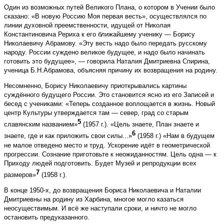
Один из возможных путей Великого Плана, о котором в Учении было
сказано: «В новую Россию Моя первая весть», осуществлялся по
линии духовной преемственности, идущей от Николая
Константиновича Рериха к его ближайшему ученику — Борису
Николаевичу Абрамову. «Эту весть надо было передать русскому
народу. России суждено великое будущее, и надо было начинать
готовить это будущее», — говорила Наталия Дмитриевна Спирина,
ученица Б.Н.Абрамова, объясняя причину их возвращения на родину.
Несомненно, Борису Николаевичу приоткрывались картины
суждённого будущего России. Это становится ясно из его Записей и
бесед с учениками: «Теперь созданное воплощается в жизнь. Новый
центр Культуры утверждается там — север, град со старым
5
славянским названием»
(1957 г.). «Цель знаете, План знаете и
6
знаете, где и как приложить свои силы...»
(1958 г.) «Нам в будущем
не малое отведено место и труд. Ускорение идёт в геометрической
прогрессии. Сознание приготовьте к неожиданностям. Цель одна — к
Приходу людей подготовить. Будет Музей и репродукции всех
7
размеров»
(1958 г.).
В конце 1950-х, до возвращения Бориса Николаевича и Наталии
Дмитриевны на родину из Харбина, многое могло казаться
неосуществимым. И всё же наступали сроки, и ничто не могло
остановить предуказанного.