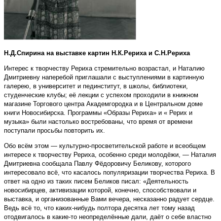
Н.Д.Спирина на выставке картин Н.К.Рериха и С.Н.Рериха
Интерес к творчеству Рериха стремительно возрастал, и Наталию
Дмитриевну наперебой приглашали с выступлениями в картинную
галерею, в университет и пединститут, в школы, библиотеки,
студенческие клубы; её лекции с успехом проходили в книжном
магазине Торгового центра Академгородка и в Центральном доме
книги Новосибирска. Программы «Образы Рериха» и « Рерих и
музыка» были настолько востребованы, что время от времени
поступали просьбы повторить их.
Обо всём этом — культурно-просветительской работе и всеобщем
интересе к творчеству Рериха, особенно среди молодёжи, — Наталия
Дмитриевна сообщала Павлу Фёдоровичу Беликову, которого
интересовало всё, что касалось популяризации творчества Рериха. В
ответ на одно из таких писем Беликов писал: «Деятельность
новосибирцев, активизации которой, конечно, способствовали и
выставка, и организованные Вами вечера, несказанно радует сердце.
Ведь всё то, что каких-нибудь полтора десятка лет тому назад
отодвигалось в какие-то неопределённые дали, даёт о себе властно