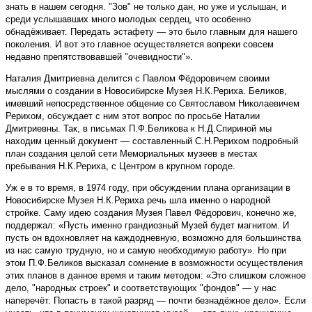
знать в нашем сегодня. "Зов" не только дан, но уже и услышан, и
среди услышавших много молодых сердец, что особенно
обнадёживает. Передать эстафету — это было главным для нашего
поколения. И вот это главное осуществляется вопреки совсем
недавно препятствовавшей "очевидности"».
Наталия Дмитриевна делится с Павлом Фёдоровичем своими
мыслями о создании в Новосибирске Музея Н.К.Рериха. Беликов,
имевший непосредственное общение со Святославом Николаевичем
Рерихом, обсуждает с ним этот вопрос по просьбе Наталии
Дмитриевны. Так, в письмах П.Ф.Беликова к Н.Д.Спириной мы
находим ценный документ — составленный С.Н.Рерихом подробный
план создания целой сети Мемориальных музеев в местах
пребывания Н.К.Рериха, с Центром в крупном городе.
Уж е в то время, в 1974 году, при обсуждении плана организации в
Новосибирске Музея Н.К.Рериха речь шла именно о народной
стройке. Саму идею создания Музея Павел Фёдорович, конечно же,
поддержал: «Пусть именно грандиозный Музей будет магнитом. И
пусть он вдохновляет на каждодневную, возможно для большинства
из нас самую трудную, но и самую необходимую работу». Но при
этом П.Ф.Беликов высказал сомнение в возможности осуществления
этих планов в данное время и таким методом: «Это слишком сложное
дело, "народных строек" и соответствующих "фондов" — у нас
наперечёт. Попасть в такой разряд — почти безнадёжное дело». Если