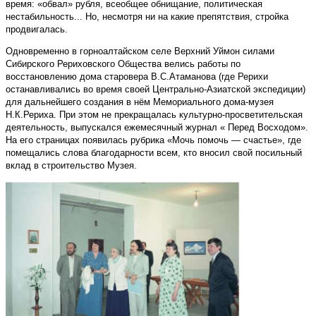
время: «обвал» рубля, всеобщее обнищание, политическая
нестабильность... Но, несмотря ни на какие препятствия, стройка
продвигалась.
Одновременно в горноалтайском селе Верхний Уймон силами
Сибирского Рериховского Общества велись работы по
восстановлению дома старовера В.С.Атаманова (где Рерихи
останавливались во время своей Центрально-Азиатской экспедиции)
для дальнейшего создания в нём Мемориального дома-музея
Н.К.Рериха. При этом не прекращалась культурно-просветительская
деятельность, выпускался ежемесячный журнал « Перед Восходом».
На его страницах появилась рубрика «Мочь помочь — счастье», где
помещались слова благодарности всем, кто вносил свой посильный
вклад в строительство Музея.