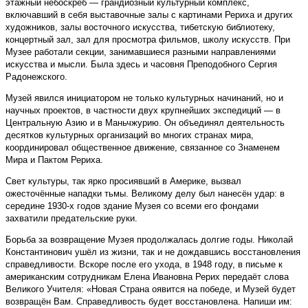
этажный небоскрёб — грандиозный культурный комплекс,
включавший в себя выставочные залы с картинами Рериха и других
художников, залы восточного искусства, тибетскую библиотеку,
концертный зал, зал для просмотра фильмов, школу искусств. При
Музее работали секции, занимавшиеся разными направлениями
искусства и мысли. Была здесь и часовня Преподобного Сергия
Радонежского.
Музей явился инициатором не только культурных начинаний, но и
научных проектов, в частности двух крупнейших экспедиций — в
Центральную Азию и в Маньчжурию. Он объединял деятельность
десятков культурных организаций во многих странах мира,
координировал общественное движение, связанное со Знаменем
Мира и Пактом Рериха.
Свет культуры, так ярко просиявший в Америке, вызвал
ожесточённые нападки тьмы. Великому делу был нанесён удар: в
середине 1930-х годов здание Музея со всеми его фондами
захватили предательские руки.
Борьба за возвращение Музея продолжалась долгие годы. Николай
Константинович ушёл из жизни, так и не дождавшись восстановления
справедливости. Вскоре после его ухода, в 1948 году, в письме к
американским сотрудникам Елена Ивановна Рерих передаёт слова
Великого Учителя: «Новая Страна оявится на победе, и Музей будет
возвращён Вам. Справедливость будет восстановлена. Напиши им: