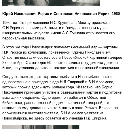
Юрий Николаевич Рерих и Святослав Николаевич Рерих. 1960
1960 год. По приглашению Н.С.Хрущёва в Москву приезжает
С.Н.Рерих со своими работами, и в Государственном музее
изобразительных искусств имени А.С.Пушкина открывается его
персональная выставка.
В этом же году Новосибирск получает бесценный дар — картины
Н.К.Рериха из коллекции, привезённой Юрием Николаевичем.
Открытие выставки состоялось в Новосибирской картинной галерее
27 сентября. С этого дня 60 полотен великого художника должны
были, по условию дарителя, находиться в постоянной экспозиции.
Следует отметить, что картины прибыли в Новосибирск почти
одновременно с приездом сюда Н.Д.Спириной и Б.Н.Абрамова,
который прожил здесь чуть больше года. Известно, что Борис
Николаевич принимал участие в развешивании картин и подготовке
выставки к открытию. Одно время он работал в Областной
библиотеке, расположенной рядом с картинной галереей, что
позволяло ему довольно часто бывать в зале Рериха. Вскоре, по
сложившимся обстоятельствам, Б.Н.Абрамов уезжает из
Новосибирска, но здесь остаётся его ученица Н.Д.Спирина.