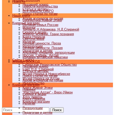
Новости
Недавний номер
Новости издательства
Статьи и авторы
Все новости СибРО
Поиск статей по тегам
Наши книги
Архив журналов по годам
Библиотека Живой Этики
Книжный магазин
Великая семья России
Новинки
Труды Б.Н.Абрамова, Н.Д.Спириной
Скидки и акции
Жемчуг исканий. Грани познания
Книги Рерихов
Светочи мира
Религии
Вечные ценности. Проза
Репродукции
Вечные ценности. Поэзия
Педагогам и детям
Альбомы, открытки, репродукции
Россия, Сибирь, Алтай
Издания алтайской тематики
Cайты СибРО
Журнал ВОСХОД
Сибирское Рериховское Общество
Недавний номер
Сайт Н.Д. Спириной
Статьи и авторы
Музей Рериха в Новосибирске
Поиск статей по тегам
Музей Рериха на Алтае
Архив журналов по годам
Издательство
Книжный магазин
Книги Живой Этики
Новинки
"Наследие Алтая" - Верх-Уймон
Скидки и акции
Хочу помочь
Книги Рерихов
Книжный магазин
Религии
Репродукции
Поиск
Педагогам и детям