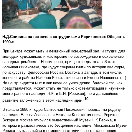
Н.Д.Спирина на встрече с сотрудниками Рериховских Обществ.
1990-е
При центре может быть и лекционный концертный зал, и студии для
молодых художников, и мастерские по возрождению и сохранению
народных ремёсел... Несомненно, при центре должна работать
большая библиотека, где будут собраны книги по истории культуры,
по искусству, философии России, Востока и Запада, в том числе,
конечно, и работы Николая Константиновича и Елены Ивановны. (...)
Но центр видится мне и как научное учреждение. Задачей его, как
представляется, может стать не только систематизация и изучение
многогранного наследия Н.К. и Е.И. [Рерихов], но и дальнейшее
10
развитие заложенных в этом наследии идей»
.
В начале 1990-х годов Святослав Николаевич передал на родину
наследие Елены Ивановны и Николая Константиновича Рерихов.
Вскоре в Москве открылся общественный Музей Н.К.Рериха, в
котором и разместилось это бесценное наследие. Московский Музей
Рериха, нуждавшийся в помощи на стадии своего становления,