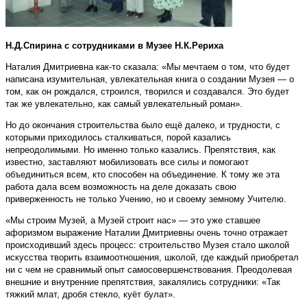
Н.Д.Спирина с сотрудниками в Музее Н.К.Рериха
Наталия Дмитриевна как-то сказала: «Мы мечтаем о том, что будет
написана изумительная, увлекательная книга о создании Музея — о
том, как он рождался, строился, творился и создавался. Это будет
так же увлекательно, как самый увлекательный роман».
Но до окончания строительства было ещё далеко, и трудности, с
которыми приходилось сталкиваться, порой казались
непреодолимыми. Но именно только казались. Препятствия, как
известно, заставляют мобилизовать все силы и помогают
объединиться всем, кто способен на объединение. К тому же эта
работа дала всем возможность на деле доказать свою
приверженность не только Учению, но и своему земному Учителю.
«Мы строим Музей, а Музей строит нас» — это уже ставшее
афоризмом выражение Наталии Дмитриевны очень точно отражает
происходивший здесь процесс: строительство Музея стало школой
искусства творить взаимоотношения, школой, где каждый приобретал
ни с чем не сравнимый опыт самосовершенствования. Преодолевая
внешние и внутренние препятствия, закалялись сотрудники: «Так
тяжкий млат, дробя стекло, куёт булат».