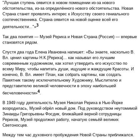
"Лучшая ступень оявится в новом помещении из-за нового
обстоятельства, из-за определённого нового обстоятельства. Новая
Страна станет проявлять интерес к Искусству своего гениального
соотечественника. Страна оявится на новой оценке всей его
3
деятельности..."»
Так два понятия — Музей Рериха и Новая Страна (Россия) — впервые
становятся рядом.
Спустя два года Елена Ивановна напишет: «Вы знаете, насколько В.
Вл. ценил картины Н.К.[Рериха]... как называл его лучшим
современным художником, как хотел утвердить его искусство по
всему Миру, чтобы напитать души, ищущие и жаждущие Красоты. И
конечно, В. Вл. имеет План, как собрать картины, как создать
Памятник такому исключительному Художнику, Мыслителю и
представителю великой человечности в эпоху наибольшей
4
бесчеловечности»
.
В 1949 году деятельность Музея Николая Рериха в Нью-Йорке
возродилась, Музей обрёл новый дом. Под руководством неутомимой
Зинаиды Григорьевны Фосдик, ближайшей верной сотрудницы
Рерихов, Музей продолжил работу, начатую семьёй великих
Светоносцев.
Между тем час духовного пробуждения Новой Страны приближался.