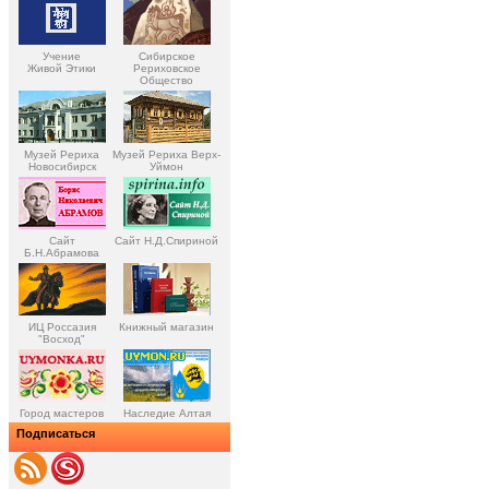
Учение
Сибирское
Живой Этики
Рериховское
Общество
Музей Рериха
Музей Рериха Верх-
Новосибирск
Уймон
Сайт
Сайт Н.Д.Спириной
Б.Н.Абрамова
ИЦ Россазия
Книжный магазин
"Восход"
Город мастеров
Наследие Алтая
Подписаться