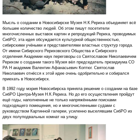
Мысль о создании в Новосибирске Музея Н.К.Рериха объединяет всё
большее количество людей. Об этом пишут посетители
многочисленных выставок картин и репродукций Рериха, проводимых
СибРО; эта идея обсуждается культурной общественностью,
сибирскими учёными и представителями властных структур города.
От имени Сибирского Рериховского Общества и Сибирского
отделения Академии наук переговоры со Святославом Николаевичем
Рерихом о создании такого Музея вёл председатель президиума СО
РА Н академик Валентин Афанасьевич Коптюг. Святослав
Николаевич отнёсся к этой идее очень одобрительно и собирался
приехать в Новосибирск.
В 1992 году мэрия Новосибирска приняла решение о создании на базе
СибРО Центра-Музея Н.К.Рериха. Но до его осуществления пройдут
ещё годы, наполненные не только напряжёнными поисками
подходящего помещения, но и многочисленными судами с
руководством Картинной галереи, усиленно выселявшим СибРО из
двух полуподвальных комнат на улицу.