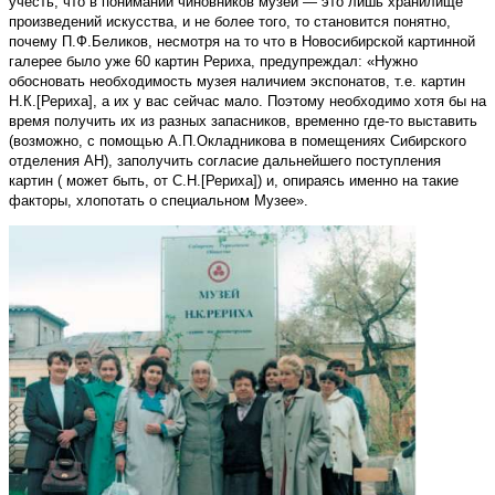
учесть, что в понимании чиновников музей — это лишь хранилище
произведений искусства, и не более того, то становится понятно,
почему П.Ф.Беликов, несмотря на то что в Новосибирской картинной
галерее было уже 60 картин Рериха, предупреждал: «Нужно
обосновать необходимость музея наличием экспонатов, т.е. картин
Н.К.[Рериха], а их у вас сейчас мало. Поэтому необходимо хотя бы на
время получить их из разных запасников, временно где-то выставить
(возможно, с помощью А.П.Окладникова в помещениях Сибирского
отделения АН), заполучить согласие дальнейшего поступления
картин ( может быть, от С.Н.[Рериха]) и, опираясь именно на такие
факторы, хлопотать о специальном Музее».