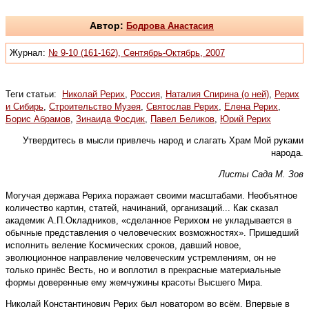
Автор:
Бодрова Анастасия
Журнал:
№ 9-10 (161-162), Сентябрь-Октябрь, 2007
Теги статьи:
Николай Рерих
,
Россия
,
Наталия Спирина (о ней)
,
Рерих
и Сибирь
,
Строительство Музея
,
Святослав Рерих
,
Елена Рерих
,
Борис Абрамов
,
Зинаида Фосдик
,
Павел Беликов
,
Юрий Рерих
Утвердитесь в мысли привлечь народ и слагать Храм Мой руками
народа.
Листы Сада М. Зов
Могучая держава Рериха поражает своими масштабами. Необъятное
количество картин, статей, начинаний, организаций... Как сказал
академик А.П.Окладников, «сделанное Рерихом не укладывается в
обычные представления о человеческих возможностях». Пришедший
исполнить веление Космических сроков, давший новое,
эволюционное направление человеческим устремлениям, он не
только принёс Весть, но и воплотил в прекрасные материальные
формы доверенные ему жемчужины красоты Высшего Мира.
Николай Константинович Рерих был новатором во всём. Впервые в