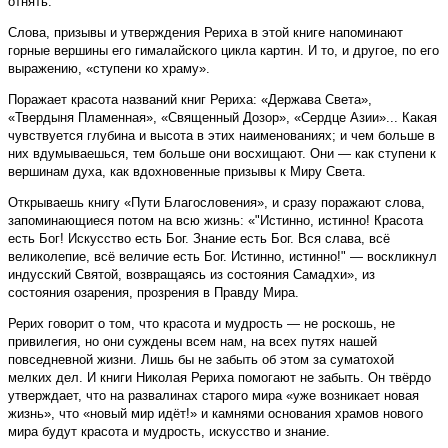
отнять.
Слова, призывы и утверждения Рериха в этой книге напоминают
горные вершины его гималайского цикла картин. И то, и другое, по его
выражению, «ступени ко храму».
Поражает красота названий книг Рериха: «Держава Света»,
«Твердыня Пламенная», «Священный Дозор», «Сердце Азии»... Какая
чувствуется глубина и высота в этих наименованиях; и чем больше в
них вдумываешься, тем больше они восхищают. Они — как ступени к
вершинам духа, как вдохновенные призывы к Миру Света.
Открываешь книгу «Пути Благословения», и сразу поражают слова,
запоминающиеся потом на всю жизнь: «"Истинно, истинно! Красота
есть Бог! Искусство есть Бог. Знание есть Бог. Вся слава, всё
великолепие, всё величие есть Бог. Истинно, истинно!" — воскликнул
индусский Святой, возвращаясь из состояния Самадхи», из
состояния озарения, прозрения в Правду Мира.
Рерих говорит о том, что красота и мудрость — не роскошь, не
привилегия, но они суждены всем нам, на всех путях нашей
повседневной жизни. Лишь бы не забыть об этом за суматохой
мелких дел. И книги Николая Рериха помогают не забыть. Он твёрдо
утверждает, что на развалинах старого мира «уже возникает новая
жизнь», что «новый мир идёт!» и камнями основания храмов нового
мира будут красота и мудрость, искусство и знание.