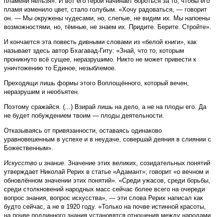
пламени нельзя». И вот его герой начинает бороться за то, чтобы его
пламя изменило цвет, стало голубым. «Хочу радоваться, — говорит
он. — Мы окружены чудесами, но, слепые, не видим их. Мы напоены
возможностями, но, тёмные, не знаем их. Придите. Берите. Стройте».
И кончается эта повесть дивными словами из «белой книги», как
называет здесь автор Бхагавад-Гиту: «Знай, что то, которым
проникнуто всё сущее, неразрушимо. Никто не может привести к
уничтожению то Единое, незыблемое.
Преходящи лишь формы этого Воплощённого, который вечен,
неразрушим и необъятен.
Поэтому сражайся. (...) Взирай лишь на дело, а не на плоды его. Да
не будет побуждением твоим — плоды деятельности.
Отказываясь от привязанности, оставаясь одинаково
уравновешенным в успехе и в неудаче, совершай деяния в слиянии с
Божественным».
Искусство и знание
. Значение этих великих, созидательных понятий
утверждает Николай Рерих в статье «Адамант»; говорит «о вечном и
обновлённом значении этих понятий». «Среди ужасов, среди борьбы,
среди столкновений народных масс сейчас более всего на очереди
вопрос знания, вопрос искусства», — эти слова Рерих написал как
будто сейчас, а не в 1920 году. «Только на почве истинной красоты,
на почве подлинного знания установятся отношения между народами.