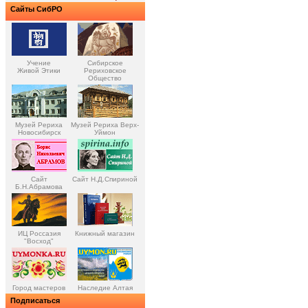
Сайты СибРО
Учение
Сибирское
Живой Этики
Рериховское
Общество
Музей Рериха
Музей Рериха Верх-
Новосибирск
Уймон
Сайт
Сайт Н.Д.Спириной
Б.Н.Абрамова
ИЦ Россазия
Книжный магазин
"Восход"
Город мастеров
Наследие Алтая
Подписаться