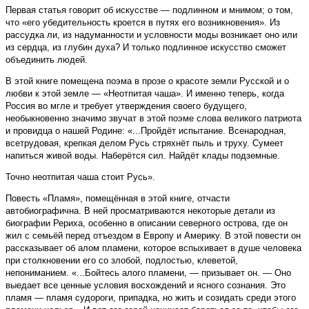
Первая статья говорит об искусстве — подлинном и мнимом; о том,
что «его убедительность кроется в путях его возникновения». Из
рассудка ли, из надуманности и условности моды возникает оно или
из сердца, из глубин духа? И только подлинное искусство сможет
объединить людей.
В этой книге помещена поэма в прозе о красоте земли Русской и о
любви к этой земле — «Неотпитая чаша». И именно теперь, когда
Россия во мгле и требует утверждения своего будущего,
необыкновенно значимо звучат в этой поэме слова великого патриота
и провидца о нашей Родине: «...Пройдёт испытание. Всенародная,
всетрудовая, крепкая делом Русь стряхнёт пыль и труху. Сумеет
напиться живой воды. Наберётся сил. Найдёт клады подземные.
Точно неотпитая чаша стоит Русь».
Повесть «Пламя», помещённая в этой книге, отчасти
автобиографична. В ней просматриваются некоторые детали из
биографии Рериха, особенно в описании северного острова, где он
жил с семьёй перед отъездом в Европу и Америку. В этой повести он
рассказывает об алом пламени, которое вспыхивает в душе человека
при столкновении его со злобой, подлостью, клеветой,
непониманием. «...Бойтесь алого пламени, — призывает он. — Оно
выедает все ценные условия восхождений и ясного сознания. Это
пламя — пламя судороги, припадка, но жить и созидать среди этого