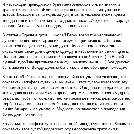
И настоящим проводником будет
международный
язык знания и
красоты искусства». «Единственная опора жизни — искусство и
знание. Именно в наши трудные дни, в наше тяжёлое время будем
твёрдо помнить об этих светлых двигателях». «Искусство — сердце
народа. Знание — мозг народа», — говорит он.
В статье «Одеяние духа» Николай Рерих говорит о человеческой
ауре и о её цветовой гармонии с окружающей жизнью. «Человек
носит вечное цветное одеяние духа. Человек помыслами сам
окрашивает свою драгоценную одежду в избранные им самим цвета.
Человек ищет соотношение себе в окружающей жизни. (...) Вашей
лучшей аурой вы притянете себе лучшие излучения. (...) Всё должно
быть жизненно. Всюду должно быть сцепление обоюдной помощи».
В статье «Действие» даётся чрезвычайно актуальное указание, как
сократить «апофеоз суеты наших дней... этот пустой водоворот, эту
бесполезную трату сил и возможностей». Оно дано в предании о том,
как «однажды великий Акбар провёл черту и спросил своего мудреца
Бирбала, чтобы тот сократил её, не урезывая и не касаясь концов её.
Бирбал параллельно провёл более длинную линию, и тем самым
линия Акбара была умалена. Мудрость заключается в проведении
более длинной линии.
Когда видите апофеоз суеты наших дней, иногда чувствуете бессилие
сократить этот пустой водоворот, эту бесполезную трату сил и