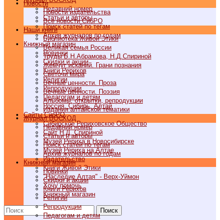
Новости
Недавний номер
Новости издательства
Статьи и авторы
Все новости СибРО
Поиск статей по тегам
Наши книги
Архив журналов по годам
Библиотека Живой Этики
Книжный магазин
Великая семья России
Новинки
Труды Б.Н.Абрамова, Н.Д.Спириной
Скидки и акции
Жемчуг исканий. Грани познания
Книги Рерихов
Светочи мира
Религии
Вечные ценности. Проза
Репродукции
Вечные ценности. Поэзия
Педагогам и детям
Альбомы, открытки, репродукции
Россия, Сибирь, Алтай
Издания алтайской тематики
Cайты СибРО
Журнал ВОСХОД
Сибирское Рериховское Общество
Недавний номер
Сайт Н.Д. Спириной
Статьи и авторы
Музей Рериха в Новосибирске
Поиск статей по тегам
Музей Рериха на Алтае
Архив журналов по годам
Издательство
Книжный магазин
Книги Живой Этики
Новинки
"Наследие Алтая" - Верх-Уймон
Скидки и акции
Хочу помочь
Книги Рерихов
Книжный магазин
Религии
Репродукции
Поиск
Педагогам и детям