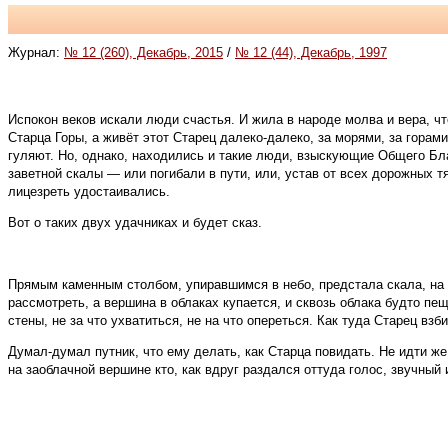
Журнал:
№ 12 (260), Декабрь, 2015
/
№ 12 (44), Декабрь, 1997
Испокон веков искали люди счастья. И жила в народе молва и вера, чт
Старца Горы, а живёт этот Старец далеко-далеко, за морями, за гора
гуляют. Но, однако, находились и такие люди, взыскующие Общего Бла
заветной скалы — или погибали в пути, или, устав от всех дорожных т
лицезреть удостаивались.
Вот о таких двух удачниках и будет сказ.
Прямым каменным столбом, упиравшимся в небо, предстала скала, на 
рассмотреть, а вершина в облаках купается, и сквозь облака будто п
стены, не за что ухватиться, не на что опереться. Как туда Старец вз
Думал-думал путник, что ему делать, как Старца повидать. Не идти же
на заоблачной вершине кто, как вдруг раздался оттуда голос, звучный