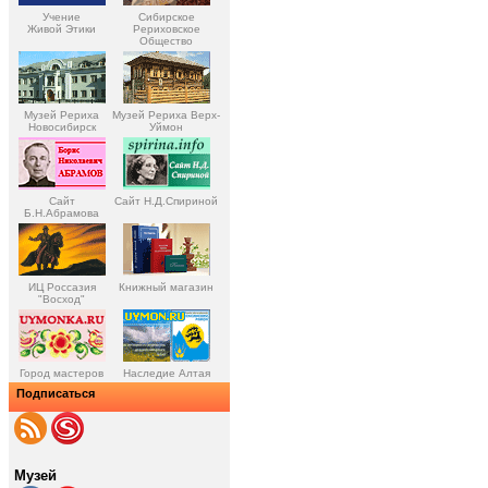
Учение
Сибирское
Живой Этики
Рериховское
Общество
Музей Рериха
Музей Рериха Верх-
Новосибирск
Уймон
Сайт
Сайт Н.Д.Спириной
Б.Н.Абрамова
ИЦ Россазия
Книжный магазин
"Восход"
Город мастеров
Наследие Алтая
Подписаться
Музей