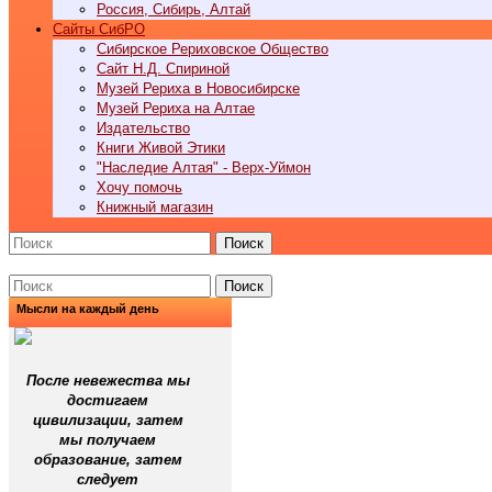
Россия, Сибирь, Алтай
Cайты СибРО
Сибирское Рериховское Общество
Сайт Н.Д. Спириной
Музей Рериха в Новосибирске
Музей Рериха на Алтае
Издательство
Книги Живой Этики
"Наследие Алтая" - Верх-Уймон
Хочу помочь
Книжный магазин
Поиск
Поиск
Мысли на каждый день
После невежества мы
достигаем
цивилизации, затем
мы получаем
образование, затем
следует