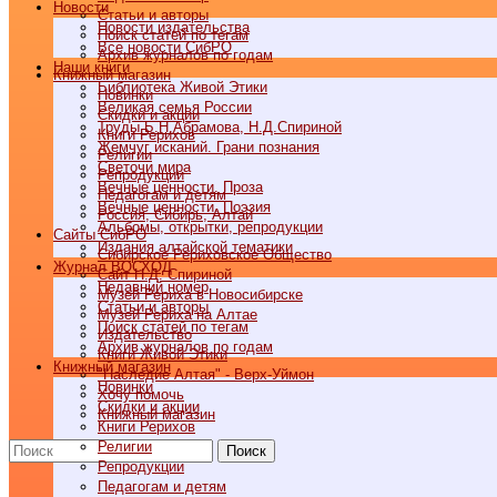
Новости
Статьи и авторы
Новости издательства
Поиск статей по тегам
Все новости СибРО
Архив журналов по годам
Наши книги
Книжный магазин
Библиотека Живой Этики
Новинки
Великая семья России
Скидки и акции
Труды Б.Н.Абрамова, Н.Д.Спириной
Книги Рерихов
Жемчуг исканий. Грани познания
Религии
Светочи мира
Репродукции
Вечные ценности. Проза
Педагогам и детям
Вечные ценности. Поэзия
Россия, Сибирь, Алтай
Альбомы, открытки, репродукции
Cайты СибРО
Издания алтайской тематики
Сибирское Рериховское Общество
Журнал ВОСХОД
Сайт Н.Д. Спириной
Недавний номер
Музей Рериха в Новосибирске
Статьи и авторы
Музей Рериха на Алтае
Поиск статей по тегам
Издательство
Архив журналов по годам
Книги Живой Этики
Книжный магазин
"Наследие Алтая" - Верх-Уймон
Новинки
Хочу помочь
Скидки и акции
Книжный магазин
Книги Рерихов
Религии
Поиск
Репродукции
Педагогам и детям