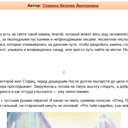
Автор:
Спирина Наталия Дмитриевна
о есть на свете такой камень благой, который может весь род человечес
ми, за безлюдными пустынями и непроходимыми лесами, несметное число 
га, которые отваживались на дальние пути, чтобы раздобыть камень сча
ягот, унывали и возвращались назад, или просто путь найти не могли. Н
I
которой жил Старец, перед дошедшим после долгих мытарств до цели от
ещера проглядывает. Закружилась голова на такую высоту глядеть, а до
бирался и как оттуда спускался — уму непостижимо.
 с пустыми руками обратно! И начал он звать громким голосом: «Отец, О
 и сильный, на старческий ничуть не похожий: «Что тебе надобно, сын мо