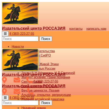
Издательский центр РОССАЗИЯ
контакты
написать нам
8 (383) 223-27-55
Поиск
Новости
Новости издательства
Все новости СибРО
Наши книги
Библиотека Живой Этики
Великая семья России
Труды Б.Н.Абрамова, Н.Д.Спириной
Издательский центр РОССАЗИЯ
Жемчуг исканий. Грани познания
8 (383) 223-27-55
Светочи мира
Издательский центр РОССАЗИЯ
Вечные ценности. Проза
Вечные ценности. Поэзия
Альбомы, открытки, репродукции
8 (383) 223-27-55
Издания алтайской тематики
Поиск
Журнал ВОСХОД
Недавний номер