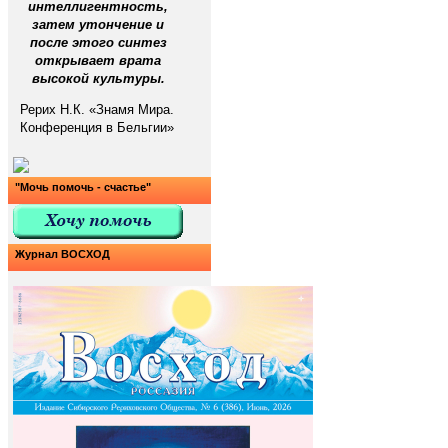
интеллигентность,
затем утончение и
после этого синтез
открывает врата
высокой культуры.
Рерих Н.К. «Знамя Мира.
Конференция в Бельгии»
"Мочь помочь - счастье"
Журнал ВОСХОД