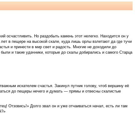
кий осчастливить. Но раздобыть камень этот нелегко. Находится он у
лет в пещере на высокой скале, куда лишь орлы взлетают да где тучи
стья и принести в мир свет и радость. Многие не доходили до
о были и такие удачники, которые до скалы добирались и самого Старца
важным искателем счастья. Закинул путник голову, чтоб вершину её
браться до пещеры нечего и думать — прямы и отвесны скалистые
тец! Отзовись!» Долго звал он и уже отчаиваться начал, есть ли там
й?»