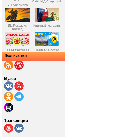
Сайт
Сайт Н.Д.Спириной
Б.Н.Абрамова
ИЦ Россазия
Книжный магазин
"Восход"
Город мастеров
Наследие Алтая
Подписаться
Музей
Трансляции