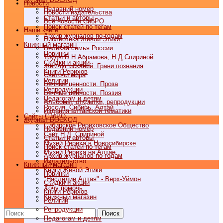
Новости
Недавний номер
Новости издательства
Статьи и авторы
Все новости СибРО
Поиск статей по тегам
Наши книги
Архив журналов по годам
Библиотека Живой Этики
Книжный магазин
Великая семья России
Новинки
Труды Б.Н.Абрамова, Н.Д.Спириной
Скидки и акции
Жемчуг исканий. Грани познания
Книги Рерихов
Светочи мира
Религии
Вечные ценности. Проза
Репродукции
Вечные ценности. Поэзия
Педагогам и детям
Альбомы, открытки, репродукции
Россия, Сибирь, Алтай
Издания алтайской тематики
Cайты СибРО
Журнал ВОСХОД
Сибирское Рериховское Общество
Недавний номер
Сайт Н.Д. Спириной
Статьи и авторы
Музей Рериха в Новосибирске
Поиск статей по тегам
Музей Рериха на Алтае
Архив журналов по годам
Издательство
Книжный магазин
Книги Живой Этики
Новинки
"Наследие Алтая" - Верх-Уймон
Скидки и акции
Хочу помочь
Книги Рерихов
Книжный магазин
Религии
Репродукции
Поиск
Педагогам и детям