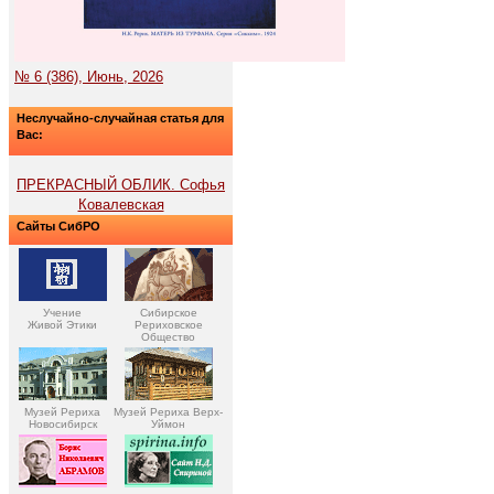
№ 6 (386), Июнь, 2026
Неслучайно-случайная статья для
Вас:
ПРЕКРАСНЫЙ ОБЛИК. Софья
Ковалевская
Сайты СибРО
Учение
Сибирское
Живой Этики
Рериховское
Общество
Музей Рериха
Музей Рериха Верх-
Новосибирск
Уймон