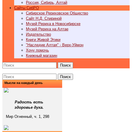
Россия, Сибирь, Алтай
Cайты СибРО
Сибирское Рериховское Общество
Сайт Н.Д. Спириной
Музей Рериха в Новосибирске
Музей Рериха на Алтае
Издательство
Книги Живой Этики
"Наследие Алтая" - Верх-Уймон
Хочу помочь
Книжный магазин
Поиск
Поиск
Мысли на каждый день
Радость есть
здоровье духа.
Мир Огненный, ч. 1, 298