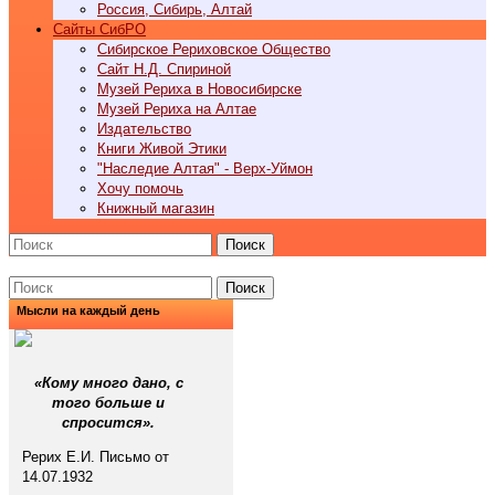
Россия, Сибирь, Алтай
Cайты СибРО
Сибирское Рериховское Общество
Сайт Н.Д. Спириной
Музей Рериха в Новосибирске
Музей Рериха на Алтае
Издательство
Книги Живой Этики
"Наследие Алтая" - Верх-Уймон
Хочу помочь
Книжный магазин
Поиск
Поиск
Мысли на каждый день
«Кому много дано, с
того больше и
спросится».
Рерих Е.И. Письмо от
14.07.1932