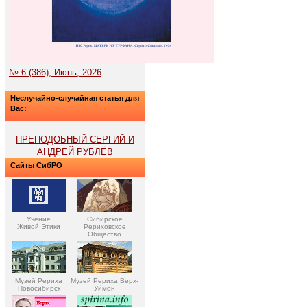
№ 6 (386), Июнь, 2026
Неслучайно-случайная статья для
Вас:
ПРЕПОДОБНЫЙ СЕРГИЙ И
АНДРЕЙ РУБЛЁВ
Сайты СибРО
Учение
Сибирское
Живой Этики
Рериховское
Общество
Музей Рериха
Музей Рериха Верх-
Новосибирск
Уймон