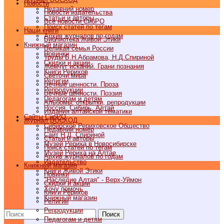
Новости
Недавний номер
Новости издательства
Статьи и авторы
Все новости СибРО
Поиск статей по тегам
Наши книги
Архив журналов по годам
Библиотека Живой Этики
Книжный магазин
Великая семья России
Новинки
Труды Б.Н.Абрамова, Н.Д.Спириной
Скидки и акции
Жемчуг исканий. Грани познания
Книги Рерихов
Светочи мира
Религии
Вечные ценности. Проза
Репродукции
Вечные ценности. Поэзия
Педагогам и детям
Альбомы, открытки, репродукции
Россия, Сибирь, Алтай
Издания алтайской тематики
Cайты СибРО
Журнал ВОСХОД
Сибирское Рериховское Общество
Недавний номер
Сайт Н.Д. Спириной
Статьи и авторы
Музей Рериха в Новосибирске
Поиск статей по тегам
Музей Рериха на Алтае
Архив журналов по годам
Издательство
Книжный магазин
Книги Живой Этики
Новинки
"Наследие Алтая" - Верх-Уймон
Скидки и акции
Хочу помочь
Книги Рерихов
Книжный магазин
Религии
Репродукции
Поиск
Педагогам и детям