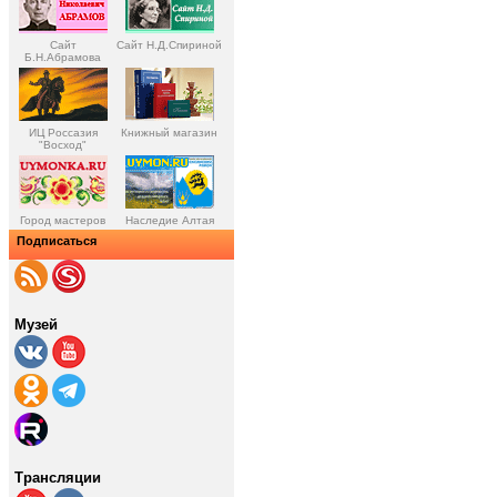
Сайт
Сайт Н.Д.Спириной
Б.Н.Абрамова
ИЦ Россазия
Книжный магазин
"Восход"
Город мастеров
Наследие Алтая
Подписаться
Музей
Трансляции