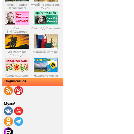
Музей Рериха
Музей Рериха Верх-
Новосибирск
Уймон
Сайт
Сайт Н.Д.Спириной
Б.Н.Абрамова
ИЦ Россазия
Книжный магазин
"Восход"
Город мастеров
Наследие Алтая
Подписаться
Музей