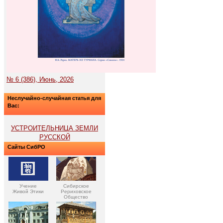
№ 6 (386), Июнь, 2026
Неслучайно-случайная статья для
Вас:
УСТРОИТЕЛЬНИЦА ЗЕМЛИ
РУССКОЙ
Сайты СибРО
Учение
Сибирское
Живой Этики
Рериховское
Общество