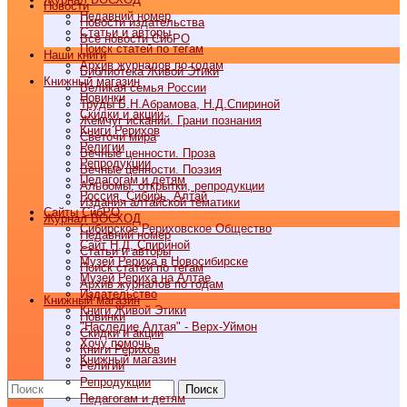
Новости
Недавний номер
Новости издательства
Статьи и авторы
Все новости СибРО
Поиск статей по тегам
Наши книги
Архив журналов по годам
Библиотека Живой Этики
Книжный магазин
Великая семья России
Новинки
Труды Б.Н.Абрамова, Н.Д.Спириной
Скидки и акции
Жемчуг исканий. Грани познания
Книги Рерихов
Светочи мира
Религии
Вечные ценности. Проза
Репродукции
Вечные ценности. Поэзия
Педагогам и детям
Альбомы, открытки, репродукции
Россия, Сибирь, Алтай
Издания алтайской тематики
Cайты СибРО
Журнал ВОСХОД
Сибирское Рериховское Общество
Недавний номер
Сайт Н.Д. Спириной
Статьи и авторы
Музей Рериха в Новосибирске
Поиск статей по тегам
Музей Рериха на Алтае
Архив журналов по годам
Издательство
Книжный магазин
Книги Живой Этики
Новинки
"Наследие Алтая" - Верх-Уймон
Скидки и акции
Хочу помочь
Книги Рерихов
Книжный магазин
Религии
Репродукции
Поиск
Педагогам и детям