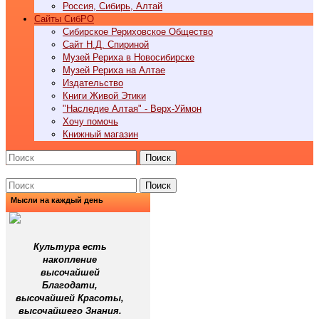
Россия, Сибирь, Алтай
Cайты СибРО
Сибирское Рериховское Общество
Сайт Н.Д. Спириной
Музей Рериха в Новосибирске
Музей Рериха на Алтае
Издательство
Книги Живой Этики
"Наследие Алтая" - Верх-Уймон
Хочу помочь
Книжный магазин
Поиск
Поиск
Мысли на каждый день
Культура есть
накопление
высочайшей
Благодати,
высочайшей Красоты,
высочайшего Знания.