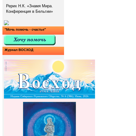
Рерих Н.К. «Знамя Мира.
Конференция в Бельгии»
"Мочь помочь - счастье"
Журнал ВОСХОД