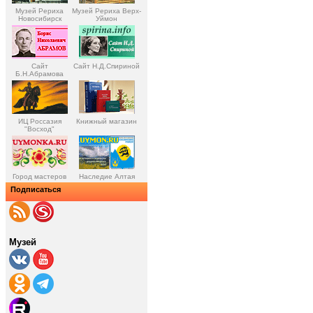
Музей Рериха
Музей Рериха Верх-
Новосибирск
Уймон
Сайт
Сайт Н.Д.Спириной
Б.Н.Абрамова
ИЦ Россазия
Книжный магазин
"Восход"
Город мастеров
Наследие Алтая
Подписаться
Музей