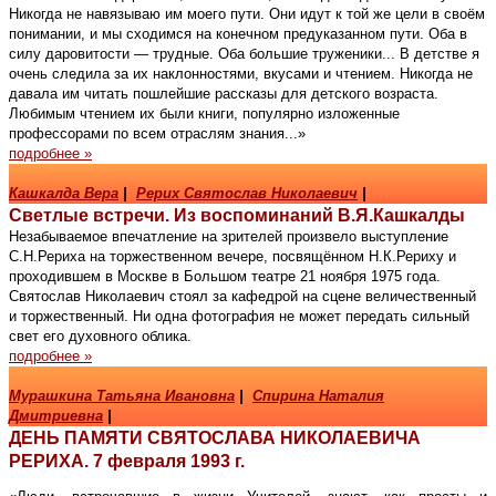
Никогда не навязываю им моего пути. Они идут к той же цели в своём
понимании, и мы сходимся на конечном предуказанном пути. Оба в
силу даровитости — трудные. Оба большие труженики... В детстве я
очень следила за их наклонностями, вкусами и чтением. Никогда не
давала им читать пошлейшие рассказы для детского возраста.
Любимым чтением их были книги, популярно изложенные
профессорами по всем отраслям знания...»
подробнее »
Кашкалда Вера
|
Рерих Святослав Николаевич
|
Светлые встречи. Из воспоминаний В.Я.Кашкалды
Незабываемое впечатление на зрителей произвело выступление
С.Н.Рериха на торжественном вечере, посвящённом Н.К.Рериху и
проходившем в Москве в Большом театре 21 ноября 1975 года.
Святослав Николаевич стоял за кафедрой на сцене величественный
и торжественный. Ни одна фотография не может передать сильный
свет его духовного облика.
подробнее »
Мурашкина Татьяна Ивановна
|
Спирина Наталия
Дмитриевна
|
ДЕНЬ ПАМЯТИ СВЯТОСЛАВА НИКОЛАЕВИЧА
РЕРИХА. 7 февраля 1993 г.