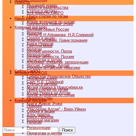
Новости
Недавний номер
Новости издательства
Статьи и авторы
Все новости СибРО
Поиск статей по тегам
Наши книги
Архив журналов по годам
Библиотека Живой Этики
Книжный магазин
Великая семья России
Новинки
Труды Б.Н.Абрамова, Н.Д.Спириной
Скидки и акции
Жемчуг исканий. Грани познания
Книги Рерихов
Светочи мира
Религии
Вечные ценности. Проза
Репродукции
Вечные ценности. Поэзия
Педагогам и детям
Альбомы, открытки, репродукции
Россия, Сибирь, Алтай
Издания алтайской тематики
Cайты СибРО
Журнал ВОСХОД
Сибирское Рериховское Общество
Недавний номер
Сайт Н.Д. Спириной
Статьи и авторы
Музей Рериха в Новосибирске
Поиск статей по тегам
Музей Рериха на Алтае
Архив журналов по годам
Издательство
Книжный магазин
Книги Живой Этики
Новинки
"Наследие Алтая" - Верх-Уймон
Скидки и акции
Хочу помочь
Книги Рерихов
Книжный магазин
Религии
Репродукции
Поиск
Педагогам и детям