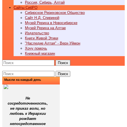
Россия, Сибирь, Алтай
Cайты СибРО
Сибирское Рериховское Общество
Сайт Н.Д. Спириной
Музей Рериха в Новосибирске
Музей Рериха на Алтае
Издательство
Книги Живой Этики
"Наследие Алтая" - Верх-Уймон
Хочу помочь
Книжный магазин
Поиск
Поиск
Мысли на каждый день
Не
сосредоточенность,
не приказ воли, но
любовь к Иерархии
рождает
непосредственное