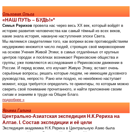
Ольховая Ольга
«НАШ ПУТЬ – БУДЬ!»*
Семья Рерихов
провела нас через весь ХХ век, который войдёт в
историю развития человечества как самый тёмный из всех веков,
какие знала история, накануне наступления эпохи Света.
Мы являемся свидетелями того, как вопреки всем противодействиям
неудержимо множится число людей, строящих своё мировоззрение
на основе Учения Живой Этики; в самых отдалённых от крупных
центров городах и посёлках возникают Рериховские общества и
группы; уже появляются исследования о Рериховском движении в
России. И перед всеми, кто изучает Живую Этику, встают очень
серьёзные вопросы, решать которые людям, не имеющим духовного
руководства, непросто. Рано или поздно, но неизбежно наступает
момент, когда требуется определить те ориентиры, по которым можно
сверить своё понимание прочитанного, и найти приложение своим
силам и знаниям в труде на Общее Благо.
подробнее »
Ярцева Галина
Центрально-Азиатская экспедиция Н.К.Рериха на
Алтае. I. Состав экспедиции и её цели
Экспедиция академика Н.К.Рериха в Центральную Азию была