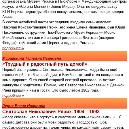
организована Музеем Рериха в Нью-Йорке и Международным центром
искусств «Corona Mundi» («Венец Мира»). Она, по свидетельству
Ю.Н.Рериха, «дважды обошла вокруг земель, составляющих сердце
Азии».
В состав алтайской части экспедиции входило семь человек:
Николай Константинович Рерих, его жена Елена Ивановна, сын Юрий
Николаевич, сотрудники Нью-Йоркского Музея Рериха — Морис
Михайлович Лихтман и Зинаида Григорьевна Лихтман (позднее
Фосдик), тибетский лама Церинг и ладакец Рамзана.
подробнее »
Мурашкина Татьяна Ивановна
«Трудный и радостный путь домой»
Первый раз я увидела Святослава Николаевича, когда была ещё
школьницей, это было в Индии, в Бомбее, где мой отец находился в
командировке. Я со своей старшей сестрой приехала на летние
каникулы к родителям. Помню, как Святослав Николаевич с Девикой
Рани пришли к нам в гости. Это было летом 1962 года.
подробнее »
Рерих Елена Ивановна
Святослав Николаевич Рерих. 1904 – 1993
«Могу сказать, что я горжусь и счастлива моими сыновьями». «...С
самого детства они были моей радостью и гордостью. Оба
необыкновенно даровиты, талантливы, но каждый идёт своим путём.