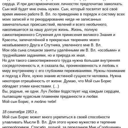
сердца. И при дисгармонических личностях предпочитаю замолкать.
Сын мой будет мне очень нужен. Сын, который посвятит всё своё
время именно работе В. Вл. по приведению в порядок и систему всех
моих записей и по рекордированию нигде не записанных
замечательных происшествий, явлений и всего ­необычного,
накопившегося за нашу долгую жизнь. Жизнь, полную
самоотверженного Служения для принесения великого Знания и
Красоты, запечатлённой в прекрасных творениях моего
незабываемого Друга и Спутника, уявленного мне В. Вл.
Мои оба сына слишком заняты уделёнными им В. Вл. «особыми» и
труднейшими заданиями, но и природа их иная.
Но для такого самоотверженного труда нужна большая внутренняя
сосредоточенность и, я сказала бы, проникновенность и любовь к
миру внутреннему с его глубокими переживаниями. Нужны понимание
и подход к Йоге, нужно знание истинной сущности человека. Нужна
некоторая отрешённость от жизни. Думаю, что Мой сын Борис
обладает этими качествами. (...)
Вы, родные, не одни. Луч Любви бодрствует над каждым сердцем,
пылающим чудесным пламенем преданности и любви.
Мой сын Борис, я люблю тебя!
18 сентября 1953 г.
Мой сын Борис может много укрепиться в своей способности
улавливать Мысли В. Вл. Для этого нужно мужество и терпение
непреоборимое. Спасибо, родной, за переданное Мне «Сообщение».