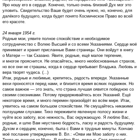
Яро ношу его в сердце. Конечно, только очень близкий Дух мог это
уловить. Свидетельство Ваше будет очень нужно, но, конечно, для
далёкого будущего, когда будет понято Космическое Право во всей
его красоте.
24 января 1954 г.
Родные мои, уявите полное спокойствие и необходимое
сотрудничество с Волею Высшей и со всеми Указаниями. Сердце моё
принимает и хранит присланные Вами страницы. Они войдут в книгу
о Матери — так Сказано. Явите, родные, ещё малое терпение,
и многое прояснится. Не опасайтесь, много необоснованных страхов,
но все они не страшны, когда в сердце пребывает Владыка. Любовь и
вера творят чудеса. (...)
Итак, родные и любимые, крепитесь, радость впереди. Указанные
вехи проносятся перед нами, и близится время всяких подвижек. Но
самое важное — это знать, что страна лучшая оявится победною со
своими союзниками. Потому придерживайтесь всех Указаний. Ещё
некоторое время, и много перемен произойдёт во всём мире. Итак,
уявитесь на самом большом спокойствии. Не смущайтесь никакими
ползущими слухами. Тихо переживите явленную полосу жизни и
чуйте всю заботу, всю нежность, Вас окружающую. Я люблю Вас,
родные, и шлю Вам неустанно бодрость, ласку и радость будущему.
Духом и сердцем, конечно, была с Вами в трудные минуты. Кончаю
моё послание утверждением В. Вл.: «Ояви им Мою заботу о них.
Тропа их лучшая ко Мне». Я люблю Вас, родные. Свет впереди!