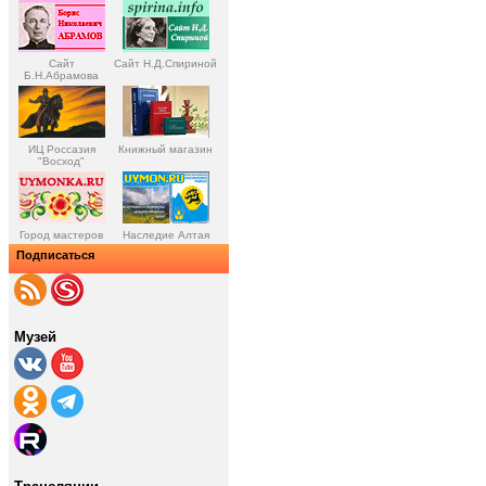
Сайт
Сайт Н.Д.Спириной
Б.Н.Абрамова
ИЦ Россазия
Книжный магазин
"Восход"
Город мастеров
Наследие Алтая
Подписаться
Музей