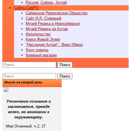
Россия, Сибирь, Алтай
Cайты СибРО
Сибирское Рериховское Общество
Сайт Н.Д. Спириной
Музей Рериха в Новосибирске
Музей Рериха на Алтае
Издательство
Книги Живой Этики
"Наследие Алтая" - Верх-Уймон
Хочу помочь
Книжный магазин
Поиск
Поиск
Мысли на каждый день
Утончение сознания и
заключается, прежде
всего, во внимании к
окружающему.
Мир Огненный, ч.2, 27