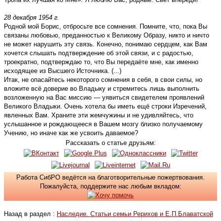
28 декабря 1954 г.
Родной мой Борис, отбросьте все сомнения. Помните, что, пока Вы
связаны любовью, преданностью к Великому Образу, никто и ничто
не может нарушить эту связь. Конечно, понимаю сердцем, как Вам
хочется слышать подтверждение об этой связи, и с радостью,
троекратно, подтверждаю то, что Вы передаёте мне, как именно
исходящее из Высшего Источника. (...)
Итак, не опасайтесь некоторого сомнения в себя, в свои силы, но
вложите всё доверие во Владыку и стремитесь лишь выполнить
возложенную на Вас миссию — уявиться свидетелем проявлений
Великого Владыки. Очень хотела бы иметь ещё строки Изречений,
явленных Вам. Храните эти жемчужины и не удивляйтесь, что
услышанное и рождающееся в Вашем мозгу близко получаемому
Учению, но иначе как же усвоить даваемое?
Рассказать о статье друзьям:
Работа СибРО ведётся на благотворительные пожертвования.
Пожалуйста, поддержите нас любым вкладом:
Назад в раздел :
Наследие. Статьи семьи Рерихов и Е.П.Блаватской