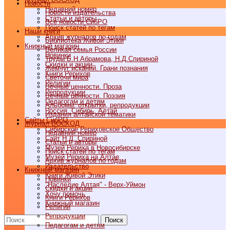
Новости
Недавний номер
Новости издательства
Статьи и авторы
Все новости СибРО
Поиск статей по тегам
Наши книги
Архив журналов по годам
Библиотека Живой Этики
Книжный магазин
Великая семья России
Новинки
Труды Б.Н.Абрамова, Н.Д.Спириной
Скидки и акции
Жемчуг исканий. Грани познания
Книги Рерихов
Светочи мира
Религии
Вечные ценности. Проза
Репродукции
Вечные ценности. Поэзия
Педагогам и детям
Альбомы, открытки, репродукции
Россия, Сибирь, Алтай
Издания алтайской тематики
Cайты СибРО
Журнал ВОСХОД
Сибирское Рериховское Общество
Недавний номер
Сайт Н.Д. Спириной
Статьи и авторы
Музей Рериха в Новосибирске
Поиск статей по тегам
Музей Рериха на Алтае
Архив журналов по годам
Издательство
Книжный магазин
Книги Живой Этики
Новинки
"Наследие Алтая" - Верх-Уймон
Скидки и акции
Хочу помочь
Книги Рерихов
Книжный магазин
Религии
Репродукции
Поиск
Педагогам и детям