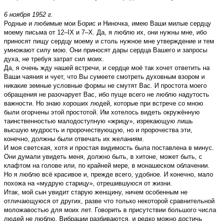
6 ноября 1952 г.
Родные и любимые мои Борис и Ниночка, имею Ваши милые сердцу
моему письма от 12–IX и 7–X. Да, я люблю их, они нужны мне, ибо
приносят пищу сердцу моему и столь нужное мне утверждение и тем
умножают силу мою. Они приносят дары сердца Вашего и запросы
духа, не требуя затрат сил моих.
Да, я очень жду нашей встречи, и сердце моё так хочет ответить на
Ваши чаяния и чует, что Вы сумеете смотреть духовным взором и
никакие земные условные формы не смутят Вас. И простота моего
обращения не разочарует Вас, ибо пуще всего не люблю надутость
важности. Но знаю хороших людей, которые при встрече со мною
были огорчены этой простотой. Им хотелось видеть окружённую
таинственностью малодоступную «жрицу», изрекающую лишь
высшую мудрость и пророчествующую, но и пророчества эти,
конечно, должны были отвечать их желаниям.
И моя светская, хотя и простая видимость была поставлена в минус.
Они думали увидеть меня, должно быть, в хитоне, может быть, с
клафтом на голове или, по крайней мере, в монашеском облачении.
Но я люблю всё красивое и, прежде всего, удобное. И конечно, мало
похожа на «мудрую старицу», отрешившуюся от жизни.
Итак, мой сын увидит старую женщину, ничем особенным не
отличающуюся от других, разве что только некоторой сравнительной
моложавостью для моих лет. Говорить в присутствии большого числа
людей не люблю. Вибрации разбиваются, и редко можно достичь