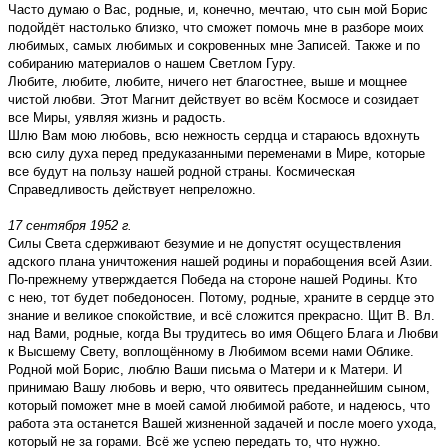
Часто думаю о Вас, родные, и, конечно, мечтаю, что сын мой Борис
подойдёт настолько близко, что сможет помочь мне в разборе моих
любимых, самых любимых и сокровенных мне Записей. Также и по
собиранию материалов о нашем Светлом Гуру.
Любите, любите, любите, ничего нет благостнее, выше и мощнее
чистой любви. Этот Магнит действует во всём Космосе и созидает
все Миры, уявляя жизнь и радость.
Шлю Вам мою любовь, всю нежность сердца и стараюсь вдохнуть
всю силу духа перед предуказанными переменами в Мире, которые
все будут на пользу нашей родной страны. Космическая
Справедливость действует непреложно.
17 сентября 1952 г.
Силы Света сдерживают безумие и не допустят осуществления
адского плана уничтожения нашей родины и порабощения всей Азии.
По-прежнему утверждается Победа на стороне нашей Родины. Кто
с нею, тот будет победоносен. Потому, родные, храните в сердце это
знание и великое спокойствие, и всё сложится прекрасно. Щит В. Вл.
над Вами, родные, когда Вы трудитесь во имя Общего Блага и Любви
к Высшему Свету, воплощённому в Любимом всеми нами Облике.
Родной мой Борис, люблю Ваши письма о Матери и к Матери. И
принимаю Вашу любовь и верю, что оявитесь преданнейшим сыном,
который поможет мне в моей самой любимой работе, и надеюсь, что
работа эта останется Вашей жизненной задачей и после моего ухода,
который не за горами. Всё же успею передать то, что нужно.