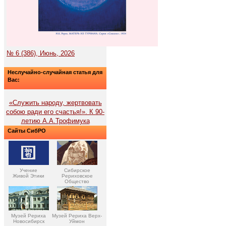
№ 6 (386), Июнь, 2026
Неслучайно-случайная статья для
Вас:
«Служить народу, жертвовать
собою ради его счастья!». К 90-
летию А.А.Трофимука
Сайты СибРО
Учение
Сибирское
Живой Этики
Рериховское
Общество
Музей Рериха
Музей Рериха Верх-
Новосибирск
Уймон