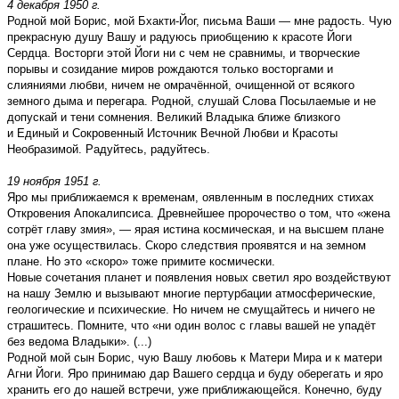
4 декабря 1950 г.
Родной мой Борис, мой Бхакти-Йог, письма Ваши — мне радость. Чую
прекрасную душу Вашу и радуюсь приобщению к красоте Йоги
Сердца. Восторги этой Йоги ни с чем не сравнимы, и творческие
порывы и созидание миров рождаются только восторгами и
слияниями любви, ничем не омрачённой, очищенной от всякого
земного дыма и перегара. Родной, слушай Слова Посылаемые и не
допускай и тени сомнения. Великий Владыка ближе близкого
и Единый и Сокровенный Источник Вечной Любви и Красоты
Необразимой. Радуйтесь, радуйтесь.
19 ноября 1951 г.
Яро мы приближаемся к временам, оявленным в последних стихах
Откровения Апокалипсиса. Древнейшее пророчество о том, что «жена
сотрёт главу змия», — ярая истина космическая, и на высшем плане
она уже осуществилась. Скоро следствия проявятся и на земном
плане. Но это «скоро» тоже примите космически.
Новые сочетания планет и появления новых светил яро воздействуют
на нашу Землю и вызывают многие пертурбации атмосферические,
геологические и психические. Но ничем не смущайтесь и ничего не
страшитесь. Помните, что «ни один волос с главы вашей не упадёт
без ведома Владыки». (...)
Родной мой сын Борис, чую Вашу любовь к Матери Мира и к матери
Агни Йоги. Яро принимаю дар Вашего сердца и буду оберегать и яро
хранить его до нашей встречи, уже приближающейся. Конечно, буду