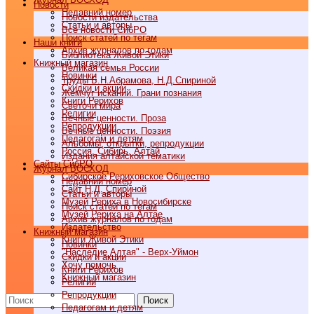
Новости
Недавний номер
Новости издательства
Статьи и авторы
Все новости СибРО
Поиск статей по тегам
Наши книги
Архив журналов по годам
Библиотека Живой Этики
Книжный магазин
Великая семья России
Новинки
Труды Б.Н.Абрамова, Н.Д.Спириной
Скидки и акции
Жемчуг исканий. Грани познания
Книги Рерихов
Светочи мира
Религии
Вечные ценности. Проза
Репродукции
Вечные ценности. Поэзия
Педагогам и детям
Альбомы, открытки, репродукции
Россия, Сибирь, Алтай
Издания алтайской тематики
Cайты СибРО
Журнал ВОСХОД
Сибирское Рериховское Общество
Недавний номер
Сайт Н.Д. Спириной
Статьи и авторы
Музей Рериха в Новосибирске
Поиск статей по тегам
Музей Рериха на Алтае
Архив журналов по годам
Издательство
Книжный магазин
Книги Живой Этики
Новинки
"Наследие Алтая" - Верх-Уймон
Скидки и акции
Хочу помочь
Книги Рерихов
Книжный магазин
Религии
Репродукции
Поиск
Педагогам и детям