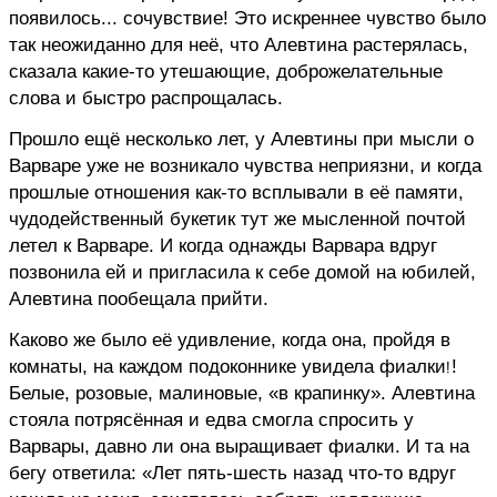
появилось... сочувствие! Это искреннее чувство было
так неожиданно для неё, что Алевтина растерялась,
сказала какие-то утешающие, доброжелательные
слова и быстро распрощалась.
Прошло ещё несколько лет, у Алевтины при мысли о
Варваре уже не возникало чувства неприязни, и когда
прошлые отношения как-то всплывали в её памяти,
чудодейственный букетик тут же мысленной почтой
летел к Варваре. И когда однажды Варвара вдруг
позвонила ей и пригласила к себе домой на юбилей,
Алевтина пообещала прийти.
Каково же было её удивление, когда она, пройдя в
комнаты, на каждом подоконнике увидела фиалки
!
!
Белые, розовые, малиновые, «в крапинку». Алевтина
стояла потрясённая и едва смогла спросить у
Варвары, давно ли она выращивает фиалки. И та на
бегу ответила: «Лет пять-шесть назад что-то вдруг