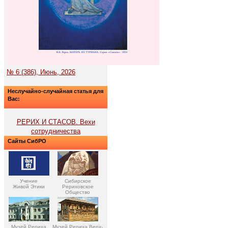
№ 6 (386), Июнь, 2026
Неслучайно-случайная статья для
Вас:
РЕРИХ И СТАСОВ. Вехи
сотрудничества
Сайты СибРО
Учение
Сибирское
Живой Этики
Рериховское
Общество
Музей Рериха
Музей Рериха Верх-