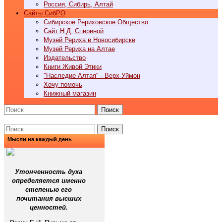
Россия, Сибирь, Алтай
Cайты СибРО
Сибирское Рериховское Общество
Сайт Н.Д. Спириной
Музей Рериха в Новосибирске
Музей Рериха на Алтае
Издательство
Книги Живой Этики
"Наследие Алтая" - Верх-Уймон
Хочу помочь
Книжный магазин
Поиск
Поиск
Мысли на каждый день
Утонченность духа
определяется именно
степенью его
почитания высших
ценностей.