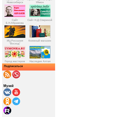
Новосибирск
Уймон
Сайт
Сайт Н.Д.Спириной
Б.Н.Абрамова
ИЦ Россазия
Книжный магазин
"Восход"
Город мастеров
Наследие Алтая
Подписаться
Музей