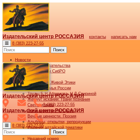
Издательский центр РОССАЗИЯ
контакты
написать нам
8 (383) 223-27-55
Поиск
Новости
Новости издательства
Все новости СибРО
Наши книги
Библиотека Живой Этики
Великая семья России
Труды Б.Н.Абрамова, Н.Д.Спириной
Издательский центр РОССАЗИЯ
Жемчуг исканий. Грани познания
8 (383) 223-27-55
Светочи мира
Издательский центр РОССАЗИЯ
Вечные ценности. Проза
Вечные ценности. Поэзия
Альбомы, открытки, репродукции
8 (383) 223-27-55
Издания алтайской тематики
Поиск
Журнал ВОСХОД
Недавний номер