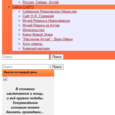
Россия, Сибирь, Алтай
Cайты СибРО
Сибирское Рериховское Общество
Сайт Н.Д. Спириной
Музей Рериха в Новосибирске
Музей Рериха на Алтае
Издательство
Книги Живой Этики
"Наследие Алтая" - Верх-Уймон
Хочу помочь
Книжный магазин
Поиск
Поиск
Мысли на каждый день
В сознании
заключается и мощь,
и всё оружие победы.
Устремлённое
сознание может
двигать громадами…