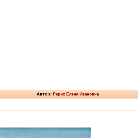
Автор:
Рерих Елена Ивановна