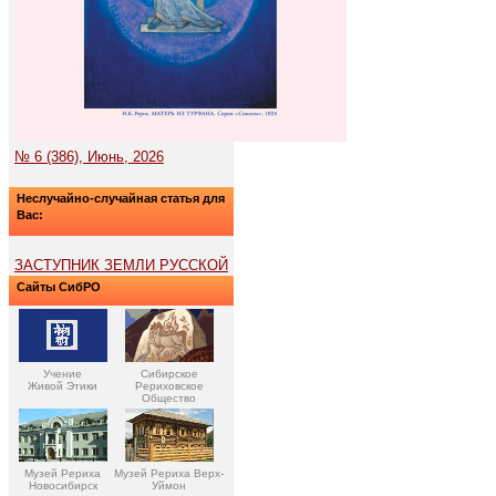
№ 6 (386), Июнь, 2026
Неслучайно-случайная статья для
Вас:
ЗАСТУПНИК ЗЕМЛИ РУССКОЙ
Сайты СибРО
Учение
Сибирское
Живой Этики
Рериховское
Общество
Музей Рериха
Музей Рериха Верх-
Новосибирск
Уймон