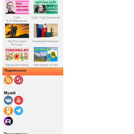
Сайт
Сайт Н.Д.Спириной
Б.Н.Абрамова
ИЦ Россазия
Книжный магазин
"Восход"
Город мастеров
Наследие Алтая
Подписаться
Музей