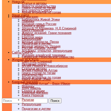
Новости
Статьи и авторы
Новости издательства
Поиск статей по тегам
Все новости СибРО
Архив журналов по годам
Наши книги
Книжный магазин
Библиотека Живой Этики
Новинки
Великая семья России
Скидки и акции
Труды Б.Н.Абрамова, Н.Д.Спириной
Книги Рерихов
Жемчуг исканий. Грани познания
Религии
Светочи мира
Репродукции
Вечные ценности. Проза
Педагогам и детям
Вечные ценности. Поэзия
Россия, Сибирь, Алтай
Альбомы, открытки, репродукции
Cайты СибРО
Издания алтайской тематики
Сибирское Рериховское Общество
Журнал ВОСХОД
Сайт Н.Д. Спириной
Недавний номер
Музей Рериха в Новосибирске
Статьи и авторы
Музей Рериха на Алтае
Поиск статей по тегам
Издательство
Архив журналов по годам
Книги Живой Этики
Книжный магазин
"Наследие Алтая" - Верх-Уймон
Новинки
Хочу помочь
Скидки и акции
Книжный магазин
Книги Рерихов
Религии
Поиск
Репродукции
Педагогам и детям