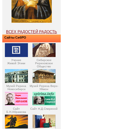
ВСЕХ РАДОСТЕЙ РАДОСТЬ
Сайты СибРО
Учение
Сибирское
Живой Этики
Рериховское
Общество
Музей Рериха
Музей Рериха Верх-
Новосибирск
Уймон
Сайт
Сайт Н.Д.Спириной
Б.Н.Абрамова