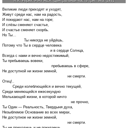
Н.К. Рерих. FIAT REX. Центральная часть триптиха. 1931
Великие люди приходят и уходят,
Живут среди нас, нам на радость,
И покидают нас, нам на горе;
И слёзы сменяют счастье,
И счастье сменяет скорбь.
Но Ты…
Ты никогда не уйдёшь,
Потому что Ты в сердце человека
и в сердце Солнца,
Всегда с нами и вечно недостижимый,
Ты пребываешь вовеки,
пребываешь в сфере,
Не доступной ни жизни земной,
ни смерти.
Отец!..
Среди колеблющейся и вечно текущей,
Среди меняющейся ежесекундно
Мелькающей жизни, в которой ничто
не прочно,
Ты Один — Реальность, Твердыня духа,
Незыблемое Основание во всех мирах,
Не доступное ни жизни земной,
ни смерти.
Ты не приходишь и не покидаешь,