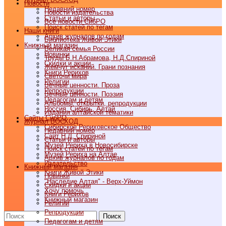
Новости
Недавний номер
Новости издательства
Статьи и авторы
Все новости СибРО
Поиск статей по тегам
Наши книги
Архив журналов по годам
Библиотека Живой Этики
Книжный магазин
Великая семья России
Новинки
Труды Б.Н.Абрамова, Н.Д.Спириной
Скидки и акции
Жемчуг исканий. Грани познания
Книги Рерихов
Светочи мира
Религии
Вечные ценности. Проза
Репродукции
Вечные ценности. Поэзия
Педагогам и детям
Альбомы, открытки, репродукции
Россия, Сибирь, Алтай
Издания алтайской тематики
Cайты СибРО
Журнал ВОСХОД
Сибирское Рериховское Общество
Недавний номер
Сайт Н.Д. Спириной
Статьи и авторы
Музей Рериха в Новосибирске
Поиск статей по тегам
Музей Рериха на Алтае
Архив журналов по годам
Издательство
Книжный магазин
Книги Живой Этики
Новинки
"Наследие Алтая" - Верх-Уймон
Скидки и акции
Хочу помочь
Книги Рерихов
Книжный магазин
Религии
Репродукции
Поиск
Педагогам и детям