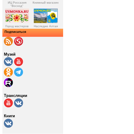
ИЦ Россазия
Книжный магазин
"Восход"
Город мастеров
Наследие Алтая
Подписаться
Музей
Трансляции
Книги