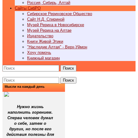
Россия, Сибирь, Алтай
Cайты СибРО
Сибирское Рериховское Общество
Сайт Н.Д. Спириной
Музей Рериха в Новосибирске
Музей Рериха на Алтае
Издательство
Книги Живой Этики
"Наследие Алтая" - Верх-Уймон
Хочу помочь
Книжный магазин
Поиск
Поиск
Мысли на каждый день
Нужно жизнь
наполнить горением.
Сперва человек думал
о себе, затем о
других, но после его
действия полезны для