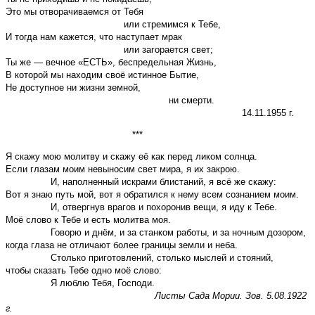
Это мы отворачиваемся от Тебя
или стремимся к Тебе,
И тогда нам кажется, что наступает мрак
или загорается свет;
Ты же — вечное «ЕСТЬ», беспредельная Жизнь,
В которой мы находим своё истинное Бытие,
Не доступное ни жизни земной,
ни смерти.
14.11.1955 г.
***
Я скажу мою молитву и скажу её как перед ликом солнца.
Если глазам моим невыносим свет мира, я их закрою.
И, наполненный искрами блистаний, я всё же скажу:
Вот я знаю путь мой, вот я обратился к нему всем сознанием моим.
И, отвергнув врагов и похоронив вещи, я иду к Тебе.
Моё слово к Тебе и есть молитва моя.
Говорю и днём, и за станком работы, и за ночным дозором,
когда глаза не отличают более границы земли и неба.
Столько приготовлений, столько мыслей и стояний,
чтобы сказать Тебе одно моё слово:
Я люблю Тебя, Господи.
Листы Сада Мории. Зов. 5.08.1922
г.