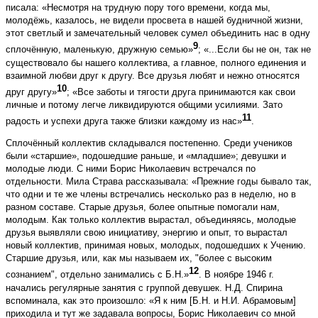
писала: «Несмотря на трудную пору того времени, когда мы,
молодёжь, казалось, не видели просвета в нашей будничной жизни,
этот светлый и замечательный человек сумел объединить нас в одну
9
сплочённую, маленькую, дружную семью»
; «...Если бы не он, так не
существовало бы нашего коллектива, а главное, полного единения и
взаимной любви друг к другу. Все друзья любят и нежно относятся
10
друг другу»
; «Все заботы и тягости друга принимаются как свои
личные и потому легче ликвидируются общими усилиями. Зато
11
радость и успехи друга также близки каждому из нас»
.
Сплочённый коллектив складывался постепенно. Среди учеников
были «старшие», подошедшие раньше, и «младшие»; девушки и
молодые люди. С ними Борис Николаевич встречался по
отдельности. Мила Страва рассказывала: «Прежние годы бывало так,
что одни и те же члены встречались несколько раз в неделю, но в
разном составе. Старые друзья, более опытные помогали нам,
молодым. Как только коллектив вырастал, объединяясь, молодые
друзья выявляли свою инициативу, энергию и опыт, то вырастал
новый коллектив, принимая новых, молодых, подошедших к Учению.
Старшие друзья, или, как мы называем их, "более с высоким
12
сознанием", отдельно занимались с Б.Н.»
. В ноябре 1946 г.
начались регулярные занятия с группой девушек. Н.Д. Спирина
вспоминала, как это произошло: «Я к ним [Б.Н. и Н.И. Абрамовым]
приходила и тут же задавала вопросы, Борис Николаевич со мной