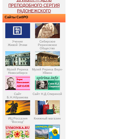
ПРЕПОДОБНОГО СЕРГИЯ
РАДОНЕЖСКОГО
Сайты СибРО
Учение
Сибирское
Живой Этики
Рериховское
Общество
Музей Рериха
Музей Рериха Верх-
Новосибирск
Уймон
Сайт
Сайт Н.Д.Спириной
Б.Н.Абрамова
ИЦ Россазия
Книжный магазин
"Восход"