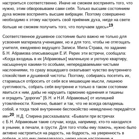
настроиться соответственно. Иначе не сможем воспринять того, что
нужно, этим обворовываем сами себя. Только высшим состоянием
духа можем воспринять высшие вибрации. Поэтому совершенно
необходимо к этому настроить свой приёмник духа, нигде на свете
19
больше не сможем получить того, что получаем здесь»
.
Соответственное душевное состояние было важно не только для
усвоения материала ученицами, но и для того, чтобы не отягощать
учителя, ежедневно ведущего Записи. Мила Страва, по заданию
Б.Н. Абрамова описывающая Е.И. Рерих эти встречи, сообщала:
«Когда входишь в их [Абрамовых] маленькую и уютную квартиру,
насыщенную какими-то особыми, непередаваемыми чистыми
наслоениями, то сразу вошедшего охватывает чувство внутреннего
спокойствия и душевной чистоты. Поэтому, собираясь посетить их,
стараешься отбросить от себя все мешающие мысли, лишнюю
суетливость, собрать себя внутренне и только в таком состоянии
явиться к ним, дабы не нарушить гармонию единения и тишины
и оградить "дорогих" [Б.Н. и Н.И. Абрамовых] от излишней
утомлённости. Конечно, бывает и так, что не всегда овладеешь
собой, и тогда твоё внутреннее беспокойство немедленно передаётся
20
им»
. Н.Д. Спирина рассказывала: «Бывали при встречах
с Б.Н. Абрамовым такие случаи, когда, например, кто-то находился
в унынии, в печали, в грусти. Для того чтобы ему помочь, нужно было
активно настроиться на радость, на бодрость, на уверенность в
победе, и это ему передавалось через наше настроение и