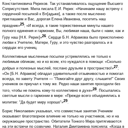
Константиновича Рерихов. Так устанавливалось ощущение Высшего
Соприсутствия. Мила писала Е.И. Рерих: «Начинаем нашу встречу с
сердечной посылкой к Вл[адыке], а также после мысленно
приглашаем и Вас, дорогая Елена Ивановна, посетить наш
25
праздник»
; «И всегда, в такие торжественные минуты нашего
полного единения и гармонии, Вы, любимая наша, были с нами, как и
26
Гуру наш [Н.К. Рерих]»
. Сердце Б.Н. Абрамова было преисполнено
любви к Учителю, Матери, Гуру, и это чувство разгоралось и в
сердцах его учениц.
Коллективные мысленные посылки устремлялись не только к
любимым обликам, но и ко всем, кто нуждался в помощи: «Сколько
27
добрых и полезных мыслей, послано друзьям в пространство!»
;
«Он [Б.Н. Абрамов] обладал удивительной отзывчивостью и помогал
всегда, по завету Учителя — "Помогайте друг другу, слышите!" Своих
учеников он приучал к тому же. Редко наши занятия проходили без
28
того, чтобы не помочь кому-то коллективно в духе»
. Посылались
светлые мысли о гармонии в мире: «Прежде всего объединялись в
29
молитве: "Да будет миру хорошо"»
.
Борис Николаевич указывал, что совместные занятия Учением
оказывают благотворное влияние не только на участников, но и на
окружающее пространство. Обитатели Тонкого Мира притягиваются
на эти встречи по созвучию. Наталия Дмитриевна поясняла: «Когда в