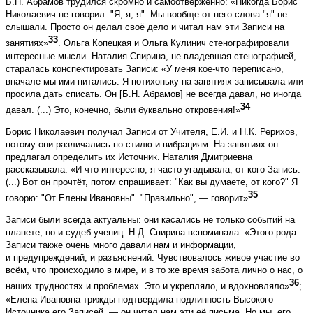
Б.Н. Абрамов трудился скромно и самоотверженно: «Никогда Борис
Николаевич не говорил: "Я, я, я". Мы вообще от него слова "я" не
слышали. Просто он делал своё дело и читал нам эти Записи на
33
занятиях»
. Ольга Копецкая и Ольга Кулинич стенографировали
интересные мысли. Наталия Спирина, не владевшая стенографией,
старалась конспектировать Записи: «У меня кое-что переписано,
вначале мы ими питались. Я потихоньку на занятиях записывала или
просила дать списать. Он [Б.Н. Абрамов] не всегда давал, но иногда
34
давал. (...) Это, конечно, были буквально откровения!»
Борис Николаевич получал Записи от Учителя, Е.И. и Н.К. Рерихов,
потому они различались по стилю и вибрациям. На занятиях он
предлагал определить их Источник. Наталия Дмитриевна
рассказывала: «И что интересно, я часто угадывала, от кого Запись.
(...) Вот он прочтёт, потом спрашивает: "Как вы думаете, от кого?" Я
35
говорю: "От Елены Ивановны". "Правильно", — говорит»
.
Записи были всегда актуальны: они касались не только событий на
планете, но и судеб учениц. Н.Д. Спирина вспоминала: «Этого рода
Записи также очень много давали нам и информации,
и предупреждений, и разъяснений. Чувствовалось живое участие во
всём, что происходило в мире, и в то же время забота лично о нас, о
36
наших трудностях и проблемах. Это и укрепляло, и вдохновляло»
;
«Елена Ивановна трижды подтвердила подлинность Высокого
Источника его Записей, — он читал нам эти её письма. Но мы, его