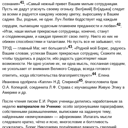
41
сознания»
; «Самый нежный привет Вашим милым сотрудницам.
Пусть не дадут угаснуть своему огоньку. Вел[икий] Вл[адыка] следит
за всеми и радуется каждому новому цветку, выросшему в Вашем
садике. Вы, родные, не одни. Луч Любви бодрствует над каждым
42
сердцем, пылающим чудесным пламенем преданности и любви»
;
«Итак, наши милые прекрасные сотрудницы, конечно, станут
и сподвижницами, и каждая принесёт свою лепту. Никто из них не
обижен способностями и талантами. Но пусть все не забывают, что
43
ТРУД — главный Маг, нет большего!»
; «Родной мой Борис, радуюсь
Вашим словам, успехам Ваших прекрасных сотрудниц. Скажите им,
чтобы трудились в радости, ибо радость удесятеряет наши
возможности. Ни одно усилие их, ни одна мысль, посланная сердцем,
не ускользает от внимания Великого Сердца, всегда готового
44
ответить, когда обстоятельства благоприятствуют»
. Елена
45
Ивановна одобрила «Капли» Н.Д. Спириной
, благословила брак
О.А. Копецкой, соединила Л.Ф. Страва с изучающими Живую Этику в
Америке и др.
После чтения писем Е.И. Рерих ученицы делились наработанным за
неделю
материалом по Учению
: особо затронувшими параграфами,
собственными размышлениями, выписками на заданную тему,
найденными «жемчужинами» — афоризмами. Излагать мысли
следовало кратко, чётко и ясно, многословие и болтливость
осуждались. Борис Николаевич подчёркивал важность сведений,