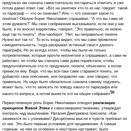
предлагал им сначала самостоятельно постараться ответить и уже
потом давал ответ сам: «Вот на занятиях кто-то из нас говорит: такой-
то параграф — что он означает? Или — что означает какое-то
понятие? Обычно Борис Николаевич спрашивал: "А что вы сами об
этом думаете?" Мы свои соображения высказывали, если они у нас
были, и он вносил коррективы, говорил: "Это правильно, но можно
ещё так-то понять". Или наоборот: "Нет, вы неправильно поняли.
Нужно вот так-то". То есть когда видел, что мы сами проявляли
самодеятельность, тогда раскрывал истинный смысл данного
параграфа. Но он всегда хотел, чтобы мы были не только
потребителями, которые прочли непонятное и спрашивают, а сами не
работают, но чтобы мы сначала сами дома поработали, чтобы
предположительно что-то продумали, поняли, объяснили, а потом
принесли ему. Видя, что мы всё-таки сами стараемся понять, он
добавлял свои пояснения, или поправлял нас, или говорил, что
правильно. Но надо было обязательно сначала самому подумать,
может быть, что-то записать по поводу какого-то параграфа или
50
какого-то вопроса, а потом вынести это на общее собрание»
.
Первостепенную роль Борис Николаевич отводил
реализации
принципов Живой Этики
и самосовершенствованию, утверждал
контроль над мышлением. Наталия Дмитриевна поясняла: «Как
занимался он с учениками? Дисциплины мысли и чувств требовал он
от них. Это было первым условием для продвижения. А самым
главным, на чём он особенно и неустанно настаивал, было