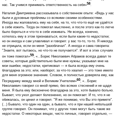
58
нас. Так учимся принимать ответственность на себя»
.
Наталия Дмитриевна рассказывала о собственном опыте: «Ведь у нас
были и духовные проблемы со всякими своими особенностями.
Иногда мы жаловались ему на себя, на то, что что-то ещё не удаётся
в себе изжить. Тогда он помогал мысленно, и после этого как-то легче
было бороться и что-то в себе изживать. Не всегда, конечно,
хотелось ему в этом признаваться, если были какие-то недостатки;
но он иногда и сам улавливал и говорил: у вас то-то, то-то. Я никогда
не отрицала, если он меня "разоблачал". А иногда и сама говорила:
"Знаете, вот пытаюсь, но что-то не получается". И вот в этих случаях
59
он тоже помогал»
; «...Борис Николаевич Абрамов всегда давал те
советы, которые действительно были мне нужны; указывал мне на
мои ошибки, недостатки, критиковал — я была всегда ему очень
благодарна за это; или, наоборот, за что-то хвалил — это тоже имело
для меня огромное значение. Словом, я полностью доверяла ему, как
60
Посреднику между мной и Великим Учителем»
; «...Борис
Николаевич говорил со мной прямо, без всяких стеснений и не щадя
меня. Я была ему бесконечно благодарна за это, хотя бывало больно.
Бывает, что укол делают болезненно, но он помогает. И то, что я не
обижалась, он ценил и говорил: "Я же понимаю, что Вы это примете".
(...) Бывало, что один на один, а бывало, что и при нашей небольшой
группе говорил. Он понимал, что у других тоже могут быть такие же
недостатки. О некоторых вещах, чисто личных, говорил отдельно, —