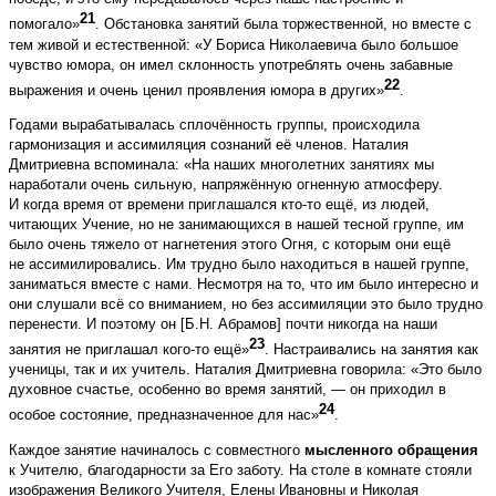
21
помогало»
. Обстановка занятий была торжественной, но вместе с
тем живой и естественной: «У Бориса Николаевича было большое
чувство юмора, он имел склонность употреблять очень забавные
22
выражения и очень ценил проявления юмора в других»
.
Годами вырабатывалась сплочённость группы, происходила
гармонизация и ассимиляция сознаний её членов. Наталия
Дмитриевна вспоминала: «На наших многолетних занятиях мы
наработали очень сильную, напряжённую огненную атмосферу.
И когда время от времени приглашался кто-то ещё, из людей,
читающих Учение, но не занимающихся в нашей тесной группе, им
было очень тяжело от нагнетения этого Огня, с которым они ещё
не ассимилировались. Им трудно было находиться в нашей группе,
заниматься вместе с нами. Несмотря на то, что им было интересно и
они слушали всё со вниманием, но без ассимиляции это было трудно
перенести. И поэтому он [Б.Н. Абрамов] почти никогда на наши
23
занятия не приглашал кого-то ещё»
. Настраивались на занятия как
ученицы, так и их учитель. Наталия Дмитриевна говорила: «Это было
духовное счастье, особенно во время занятий, — он приходил в
24
особое состояние, предназначенное для нас»
.
Каждое занятие начиналось с совместного
мысленного обращения
к Учителю, благодарности за Его заботу. На столе в комнате стояли
изображения Великого Учителя, Елены Ивановны и Николая