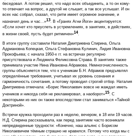
беседовал. А потом решил, что надо всех объединить, а то он кому-
то отвечает на вопрос, а другой не слышит, а так все услышат. И он
всех нас собрал, сказал, что ритм имеет огромное значение, и
13
назначил день и час...»
. В «Гранях Агни Йоги» акцентируется:
«Если хочет кто преуспеть в устремлениях, в занятиях, в действиях,
14
в жизни своей, пусть будет ритмичен»
.
В итоге группу составили Наталия Дмитриевна Спирина, Ольга
Адриановна Копецкая, Ольга Стефановна Кулинич, Лидия Ивановна
Прокофьева; с начала 1950-х гг. на встречах регулярно
присутствовала и Людмила Феликсовна Страва. В занятиях также
принимала участие Нина Ивановна Абрамова. Немногочисленность
группы объясняется тем, что к ученикам Б.Н. Абрамов предъявлял
определённые требования, учитывал их уровень сознания и
гармоничность сочетания, а потому проводил строгий отбор. Наталия
Дмитриевна отмечала: «Борис Николаевич вовсе не жаждал иметь
15
учеников и никогда себя не рекламировал, а наоборот»
. С
некоторыми из них он также впоследствии стал заниматься «Тайной
Доктриной».
Встречи кружка проходили раз в неделю, вечером, в 18 или 19 часов.
Н.Д. Спирина рассказывала, как перед занятием часто возникали
непредвиденные трудности: «Конечно, наш альянс с Борисом
Николаевичем тёмным страшно не нравился. Потому что когда мы с