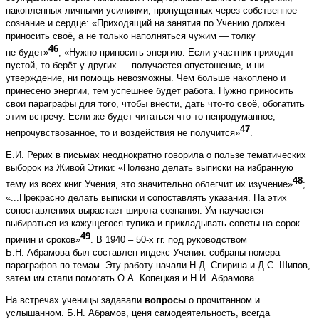
накопленных личными усилиями, пропущенных через собственное
сознание и сердце: «Приходящий на занятия по Учению должен
приносить своё, а не только наполняться чужим — толку
46
не будет»
; «Нужно приносить энергию. Если участник приходит
пустой, то берёт у других — получается опустошение, и ни
утверждение, ни помощь невозможны. Чем больше накоплено и
принесено энергии, тем успешнее будет работа. Нужно приносить
свои параграфы для того, чтобы внести, дать что-то своё, обогатить
этим встречу. Если же будет читаться что-то непродуманное,
47
непрочувствованное, то и воздействия не получится»
.
Е.И. Рерих в письмах неоднократно говорила о пользе тематических
выборок из Живой Этики: «Полезно делать выписки на избранную
48
тему из всех книг Учения, это значительно облегчит их изучение»
;
«...Прекрасно делать выписки и сопоставлять указания. На этих
сопоставлениях вырастает широта сознания. Ум научается
выбираться из кажущегося тупика и прикладывать советы на сорок
49
причин и сроков»
. В 1940 – 50-х гг. под руководством
Б.Н. Абрамова был составлен индекс Учения: собраны номера
параграфов по темам. Эту работу начали Н.Д. Спирина и Д.С. Шипов,
затем им стали помогать О.А. Копецкая и Н.И. Абрамова.
На встречах ученицы задавали
вопросы
о прочитанном и
услышанном. Б.Н. Абрамов, ценя самодеятельность, всегда