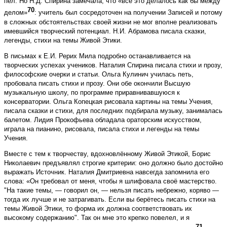
пел. Но Н.Д. Спирина замечала, что «всё это делалось как бы между
70
делом»
: учитель был сосредоточен на получении Записей и потому
в сложных обстоятельствах своей жизни не мог вполне реализовать
имевшийся творческий потенциал. Н.И. Абрамова писала сказки,
легенды, стихи на темы Живой Этики.
В письмах к Е.И. Рерих Мила подробно останавливается на
творческих успехах учеников. Наталия Спирина писала стихи и прозу,
философские очерки и статьи. Ольга Кулинич училась петь,
пробовала писать стихи и прозу. Они обе окончили Высшую
музыкальную школу, по программе приравнивавшуюся к
консерватории. Ольга Копецкая рисовала картины на темы Учения,
писала сказки и стихи, для последних подбирала музыку, занималась
балетом. Лидия Прокофьева обладала ораторским искусством,
играла на пианино, рисовала, писала стихи и легенды на темы
Учения.
Вместе с тем к творчеству, вдохновлённому Живой Этикой, Борис
Николаевич предъявлял строгие критерии: оно должно было достойно
выражать Источник. Наталия Дмитриевна навсегда запомнила его
слова: «Он требовал от меня, чтобы я шлифовала своё мастерство.
"На такие темы, — говорил он, — нельзя писать небрежно, коряво —
тогда их лучше и не затрагивать. Если вы берётесь писать стихи на
темы Живой Этики, то форма их должна соответствовать их
высокому содержанию". Так он мне это крепко повелел, и я
71