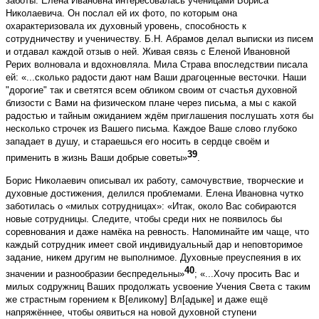
заботы. Елена Ивановна интересовалась ученицами Бориса
Николаевича. Он послал ей их фото, по которым она
охарактеризовала их духовный уровень, способность к
сотрудничеству и ученичеству. Б.Н. Абрамов делал выписки из писем
и отдавал каждой отзыв о ней. Живая связь с Еленой Ивановной
Рерих волновала и вдохновляла. Мила Страва впоследствии писала
ей: «...сколько радости дают нам Ваши драгоценные весточки. Наши
"дорогие" так и светятся всем обликом своим от счастья духовной
близости с Вами на физическом плане через письма, а мы с какой
радостью и тайным ожиданием ждём приглашения послушать хотя бы
несколько строчек из Вашего письма. Каждое Ваше слово глубоко
западает в душу, и стараешься его носить в сердце своём и
39
применить в жизнь Ваши добрые советы»
.
Борис Николаевич описывал их работу, самочувствие, творческие и
духовные достижения, делился проблемами. Елена Ивановна чутко
заботилась о «милых сотрудницах»: «Итак, около Вас собираются
новые сотрудницы. Следите, чтобы среди них не появилось бы
соревнования и даже намёка на ревность. Напоминайте им чаще, что
каждый сотрудник имеет свой индивидуальный дар и неповторимое
задание, никем другим не выполнимое. Духовные преуспеяния в их
40
значении и разнообразии беспредельны»
; «...Хочу просить Вас и
милых содружниц Ваших продолжать усвоение Учения Света с таким
же страстным горением к В[еликому] Вл[адыке] и даже ещё
напряжённее, чтобы оявиться на новой духовной ступени