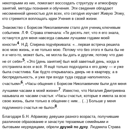
некоторыми из них, помогают воссоздать структуру и атмосферу
занятий, методы познания и обучения. Эти сведения обладают
несомненной ценностью для всех, кто сегодня изучает Живую Этику,
кто стремится воплощать идеи Учения в своей жизни.
Знакомство с Борисом Николаевичем стало для учениц ключевым
событием. Л.Ф. Страва отмечала: «Те десять лет, что я его знала,
останутся для меня навсегда самыми лучшими годами моей
4
юности»
. Н.Д. Спирина подчёркивала: «...первая встреча решила
всю мою жизнь, и не только мою. Потому что без этого я была бы не
я и чего-то, может быть, не могла бы дать и другим, потому что даю
5
не от себя»
; «Это [день занятия] был мой заветный день, когда я
отстраняла всех и всё. Я ещё только подходила к его дому — и уже
была счастлива. Как будто открывалась дверь не в квартиру, а в
беспредельность, и уже при входе туда сердце наполнялось
6
счастьем»
; «Часы общения с Борисом Николаевичем были для меня
7
лучшими часами в моей жизни»
. Известно, что Наталия Дмитриевна
называла их часами счастья: «Часы счастья, которые я имела за всю
свою жизнь, были только в общении с ним... (...) Больше у меня
8
подлинного счастья не было»
.
Благодаря Б.Н. Абрамову девушки разного возраста, получившие
различное образование и зачастую терзаемые семейными и
бытовыми неурядицами, обрели
друзей по духу
. Людмила Страва