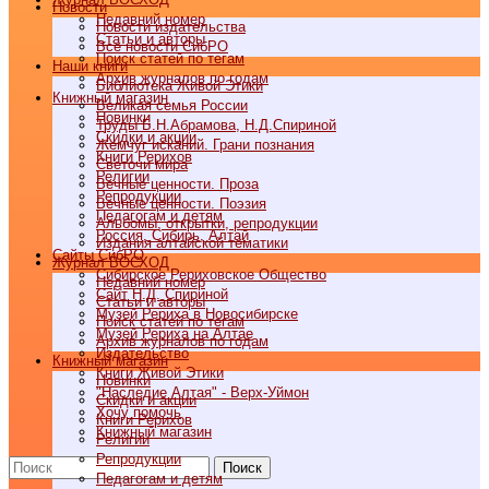
Новости
Недавний номер
Новости издательства
Статьи и авторы
Все новости СибРО
Поиск статей по тегам
Наши книги
Архив журналов по годам
Библиотека Живой Этики
Книжный магазин
Великая семья России
Новинки
Труды Б.Н.Абрамова, Н.Д.Спириной
Скидки и акции
Жемчуг исканий. Грани познания
Книги Рерихов
Светочи мира
Религии
Вечные ценности. Проза
Репродукции
Вечные ценности. Поэзия
Педагогам и детям
Альбомы, открытки, репродукции
Россия, Сибирь, Алтай
Издания алтайской тематики
Cайты СибРО
Журнал ВОСХОД
Сибирское Рериховское Общество
Недавний номер
Сайт Н.Д. Спириной
Статьи и авторы
Музей Рериха в Новосибирске
Поиск статей по тегам
Музей Рериха на Алтае
Архив журналов по годам
Издательство
Книжный магазин
Книги Живой Этики
Новинки
"Наследие Алтая" - Верх-Уймон
Скидки и акции
Хочу помочь
Книги Рерихов
Книжный магазин
Религии
Репродукции
Поиск
Педагогам и детям