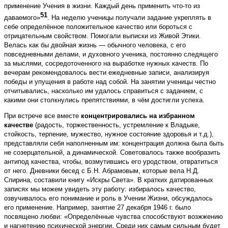
применение Учения в жизни. Каждый день применить что-то из
51
даваемого»
. На неделю ученицы получали задание укреплять в
себе определённое положительное качество или бороться с
отрицательным свойством. Помогали выписки из Живой Этики.
Велась как бы двойная жизнь — обычного человека, с его
повседневными делами, и духовного ученика, постоянно следящего
за мыслями, сосредоточенного на выработке нужных качеств. По
вечерам рекомендовалось вести ежедневные записи, анализируя
победы и упущения в работе над собой. На занятии ученицы честно
отчитывались, насколько им удалось справиться с заданием, с
какими они столкнулись препятствиями, в чём достигли успеха.
При встрече все вместе
концентрировались на избранном
качестве
(радость, торжественность, устремление к Владыке,
стойкость, терпение, мужество, нужное состояние здоровья и т.д.),
представляли себя наполненным им: концентрация должна была быть
не созерцательной, а динамической. Советовалось также вообразить
антипод качества, чтобы, возмутившись его уродством, отвратиться
от него. Дневники бесед с Б.Н. Абрамовым, которые вела Н.Д.
Спирина, составили книгу «Искры Света». В кратких датированных
записях мы можем увидеть эту работу: избиралось качество,
озвучивалось его понимание и роль в Учении Жизни, обсуждалось
его применение. Например, занятие 27 декабря 1946 г. было
посвящено любви: «Определённые чувства способствуют возжжению
и нагнетению психической энергии. Среди них самым сильным будет