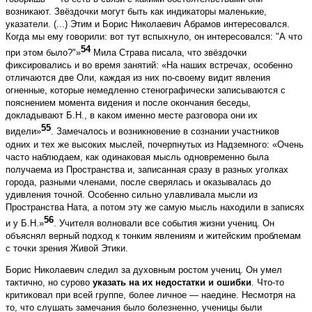
возникают. Звёздочки могут быть как индикаторы маленькие,
указатели. (...) Этим и Борис Николаевич Абрамов интересовался.
Когда мы ему говорили: вот тут вспыхнуло, он интересовался: "А что
54
при этом было?"»
Мила Страва писала, что звёздочки
фиксировались и во время занятий: «На наших встречах, особенно
отличаются две Оли, каждая из них по-своему видит явления
огненные, которые немедленно стенографически записываются с
пояснением момента видения и после окончания беседы,
докладывают Б.Н., в каком именно месте разговора они их
55
видели»
. Замечалось и возникновение в сознании участников
одних и тех же высоких мыслей, почерпнутых из Надземного: «Очень
часто наблюдаем, как одинаковая мысль одновременно была
получаема из Пространства и, записанная сразу в разных уголках
города, разными членами, после сверялась и оказывалась до
удивления точной. Особенно сильно улавливала мысли из
Пространства Ната, а потом эту же самую мысль находили в записях
56
и у Б.Н.»
. Учителя волновали все события жизни учениц. Он
объяснял верный подход к тонким явлениям и житейским проблемам
с точки зрения Живой Этики.
Борис Николаевич следил за духовным ростом учениц. Он умел
тактично, но сурово
указать на их недостатки и ошибки
. Что-то
критиковал при всей группе, более личное — наедине. Несмотря на
то, что слушать замечания было болезненно, ученицы были