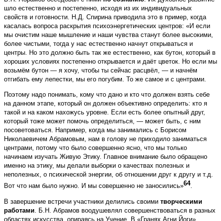
шло естественно и постепенно, исходя из их индивидуальных
свойств и готовности. Н.Д. Спирина приводила это в пример, когда
касалась вопроса раскрытия психоэнергетических центров: «И если
мы очистим наше мышление и наши чувства станут более высокими,
более чистыми, тогда у нас естественно начнут открываться и
центры. Но это должно быть так же естественно, как бутон, который в
хороших условиях постепенно открывается и даёт цветок. Но если мы
возьмём бутон — я хочу, чтобы ты сейчас расцвёл, — и начнём
отгибать ему лепестки, мы его погубим. То же самое и с центрами.
Поэтому надо понимать, кому что дано и кто что должен взять себе
на данном этапе, который он должен объективно определить: кто я
такой и на каком нахожусь уровне. Если есть более опытный друг,
который тоже может помочь определиться, — может быть, с ним
посоветоваться. Например, когда мы занимались с Борисом
Николаевичем Абрамовым, нам в голову не приходило заниматься
центрами, потому что было совершенно ясно, что мы только
начинаем изучать Живую Этику. Главное внимание было обращено
именно на этику, мы делали выборки о качествах полезных и
неполезных, о психической энергии, об отношении друг к другу и т.д.
64
Вот что нам было нужно. И мы совершенно не заносились»
.
В завершение встречи участники делились своими
творческими
работами
. Б.Н. Абрамов воодушевлял совершенствоваться в разных
областях искусства, опираясь на Учение. В «Гранях Агни Йоги»