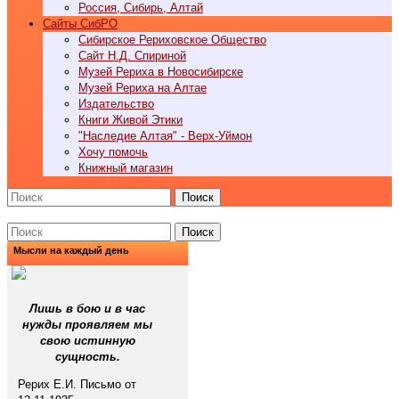
Россия, Сибирь, Алтай
Cайты СибРО
Сибирское Рериховское Общество
Сайт Н.Д. Спириной
Музей Рериха в Новосибирске
Музей Рериха на Алтае
Издательство
Книги Живой Этики
"Наследие Алтая" - Верх-Уймон
Хочу помочь
Книжный магазин
Поиск
Поиск
Мысли на каждый день
Лишь в бою и в час
нужды проявляем мы
свою истинную
сущность.
Рерих Е.И. Письмо от