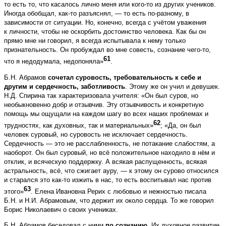
то есть то, что касалось лично меня или кого-то из других учеников.
Иногда обобщал, как-то разъяснял, — то есть по-разному, в
зависимости от ситуации. Но, конечно, всегда с учётом уважения
к личности, чтобы не оскорбить достоинство человека. Как бы он
прямо мне ни говорил, я всегда испытывала к нему только
признательность. Он пробуждал во мне совесть, сознание чего-то,
61
что я недодумала, недопоняла»
.
Б.Н. Абрамов
сочетал суровость, требовательность к себе и
другим и сердечность, заботливость
. Этому же он учил и девушек.
Н.Д. Спирина так характеризовала учителя: «Он был суров, но
необыкновенно добр и отзывчив. Эту отзывчивость и конкретную
помощь мы ощущали на каждом шагу во всех наших проблемах и
62
трудностях, как духовных, так и материальных»
; «Да, он был
человек суровый, но суровость не исключает сердечность.
Сердечность — это не расслабленность, не потакание слабостям, а
наоборот. Он был суровый, но всё положительное находило в нём и
отклик, и всяческую поддержку. А всякая распущенность, всякая
астральность, всё, что сжигает ауру, — к этому он сурово относился
и старался это как-то изжить в нас, то есть воспитывал нас против
63
этого»
. Елена Ивановна Рерих с любовью и нежностью писала
Б.Н. и Н.И. Абрамовым, что держит их около сердца. То же говорил
Борис Николаевич о своих учениках.
Б.Н. Абрамов беседовал с ними
по сознанию
. Их духовное развитие