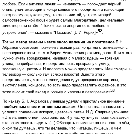
любовь
. Если антипод любви — ненависть — порождает чёрный
огонь, уничтожающий в конце концов его породителя и наносящий
вред всему окружающему, то огонь чистой, устремляющей
самоотверженной любви будет самым благодатным, целительным,
животворным огнём. "Психическая энергия есть любовь и
52
устремление", — сказано в "Письмах" [Е.И. Рерих]»
.
Тот же
метод замены негативного явления на позитивное
Б.Н.
Абрамов советовал применять всякий раз, когда мы сталкиваемся с
несовершенством: «...это Борис Николаевич рекомендовал. Для этого
нужно иметь воображение, начиная с малого: идёшь — грязная
улица, неприбранная, и представляешь прекрасную улицу,
засаженную цветами. И человека можно представлять. Или смотришь
телевизор — сколько там всякой пакости! Вместо этого
представляешь, что по телевидению идут прекрасные картины,
выступления, концерты, то есть надо представлять обратное, и это
53
тоже вносит свой вклад в борьбу с хаосом и безобразием»
.
По наказу Б.Н. Абрамова ученицы уделяли пристальное внимание
необычным снам и огненным знакам
. Он призывал запоминать
условия появления искорок, цветовых пятен. Н.Д. Спирина уточняла:
«Это явление огней пространства. И у нас чуть-чуть приоткрывается
эта возможность видеть. (...) Обращать внимание на них надо: о чём,
о ком ты думаешь, что ты делаешь, что читаешь, пишешь, о чём
говоришь — то есть в связи с какими обстоятельствами они