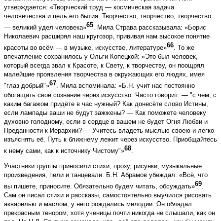
утверждается: «Творческий труд — космическая задача
человечества и цель его бытия. Творчество, творчество, творчество
65
— великий удел человека»
. Мила Страва рассказывала: «Борис
Николаевич расширял наш кругозор, прививая нам высокое понятие
66
красоты во всём — в музыке, искусстве, литературе»
. То же
впечатление сохранилось у Ольги Копецкой: «Это был человек,
который всегда звал к Красоте, к Свету, к творчеству, он поощрял
малейшие проявления творчества в окружающих его людях, имея
67
"глаз добрый"»
. Мила вспоминала: «Б.Н. учит нас постоянно
обогащать своё сознание через искусство. Часто говорит: — "с чем, с
каким багажом придёте в час нужный? Как донесёте слово Истины,
если лампады ваши не будут зажжены? — Как поможете человеку
духовно голодному, если в сердце в вашем не будет Огня Любви и
Преданности к Иерархии? — Учитесь владеть мыслью своею и легко
изъяснять её. Путь к ближнему лежит через искусство. Приобщайтесь
68
к нему сами, как к источнику Чистому"»
.
Участники группы приносили стихи, прозу, рисунки, музыкальные
произведения, пели и танцевали. Б.Н. Абрамов убеждал: «Всё, что
69
вы пишете, приносите. Обязательно будем читать, обсуждать»
.
Сам он писал стихи и рассказы, самостоятельно выучился рисовать
акварелью и маслом, у него рождались мелодии. Он обладал
прекрасным тенором, хотя ученицы почти никогда не слышали, как он