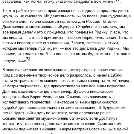
старалась, как могла, этому указанию следовать всю жизнь»
.
То, что работы учеников практически не выходили за пределы узкого
круга, их не смущало. Их деятельность была посвящена будущему, и
они мечтали, что она окажется полезной для России. Наталия
Дмитриевна комментировала: «Будучи в Харбине и занимаясь, мы
всё время делали это с прицелом, что поедем на Родину. И всё, что
мы писали, — это всё пригодится, говорил Борис Николаевич. Тогда и
я стихи писала; и все его сочинения, Записи, рассказы и стихи,
которые мы теперь публикуем, — всё это делалось для Родины. Мы
верили, что если тогда было нельзя, то потом будет можно. Так оно и
72
получилось»
.
В заключение занятия зачитывались литературные произведения.
Когда со временем творческое дело разрослось, с начала 1950-х
стали устраиваться домашние показательные концерты, «отчётники»,
«смотры творчества», где присутствовали уже все виды искусства.
Для них выделялся отдельный вечер. Душой и инициатором
концертов был Борис Николаевич. Отмечалась значимость
коллективного творчества: «Некоторые ученики приближаются
судьбой для предварительного сгармонизирования. В будущем им
легче будет найти путь по контакту, установленному ранее.
Совместные занятия музыкой очень сближают, если достигнут
контакт и установлены должные взаимоотношения. Само занятие
музыкой поднимает вибрации, и ауры настраиваются как бы в одной