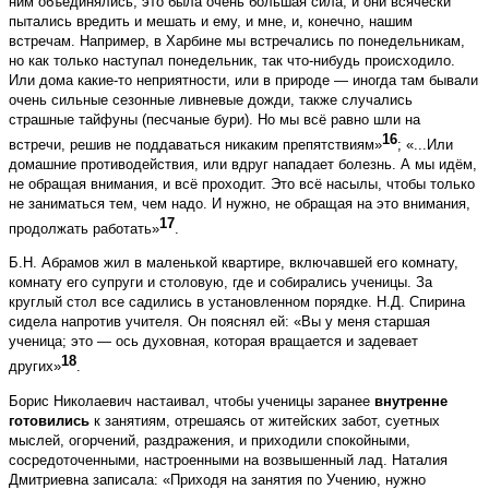
ним объединялись, это была очень большая сила, и они всячески
пытались вредить и мешать и ему, и мне, и, конечно, нашим
встречам. Например, в Харбине мы встречались по понедельникам,
но как только наступал понедельник, так что-нибудь происходило.
Или дома какие-то неприятности, или в природе — иногда там бывали
очень сильные сезонные ливневые дожди, также случались
страшные тайфуны (песчаные бури). Но мы всё равно шли на
16
встречи, решив не поддаваться никаким препятствиям»
; «...Или
домашние противодействия, или вдруг нападает болезнь. А мы идём,
не обращая внимания, и всё проходит. Это всё насылы, чтобы только
не заниматься тем, чем надо. И нужно, не обращая на это внимания,
17
продолжать работать»
.
Б.Н. Абрамов жил в маленькой квартире, включавшей его комнату,
комнату его супруги и столовую, где и собирались ученицы. За
круглый стол все садились в установленном порядке. Н.Д. Спирина
сидела напротив учителя. Он пояснял ей: «Вы у меня старшая
ученица; это — ось духовная, которая вращается и задевает
18
других»
.
Борис Николаевич настаивал, чтобы ученицы заранее
внутренне
готовились
к занятиям, отрешаясь от житейских забот, суетных
мыслей, огорчений, раздражения, и приходили спокойными,
сосредоточенными, настроенными на возвышенный лад. Наталия
Дмитриевна записала: «Приходя на занятия по Учению, нужно