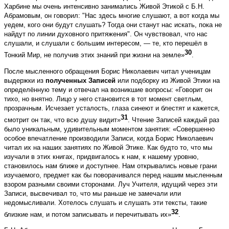
Харбине мы очень интенсивно занимались Живой Этикой с Б.Н.
Абрамовым, он говорил: "Нас здесь многие слушают, а вот когда мы
уедем, кого они будут слушать? Тогда они станут нас искать, пока не
найдут по линии духовного притяжения". Он чувствовал, что нас
слушали, и слушали с большим интересом, — те, кто перешёл в
30
Тонкий Мир, не получив этих знаний при жизни на земле»
.
После мысленного обращения Борис Николаевич читал ученицам
выдержки из
полученных Записей
или подборку из Живой Этики на
определённую тему и отвечал на возникшие вопросы: «Говорит он
тихо, но внятно. Лицо у него становится в тот момент светлым,
прозрачным. Исчезает усталость, глаза синеют и блестят и кажется,
31
смотрит он так, что всю душу видит»
. Чтение Записей каждый раз
было уникальным, удивительным моментом занятия: «Совершенно
особое впечатление производили Записи, когда Борис Николаевич
читал их на наших занятиях по Живой Этике. Как будто то, что мы
изучали в этих книгах, придвигалось к нам, к нашему уровню,
становилось нам ближе и доступнее. Нам открывались новые грани
изучаемого, предмет как бы поворачивался перед нашим мысленным
взором разными своими сторонами. Луч Учителя, идущий через эти
Записи, высвечивал то, что мы раньше не замечали или
недомысливали. Хотелось слушать и слушать эти тексты, такие
32
близкие нам, и потом записывать и перечитывать их»
.