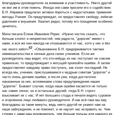
благодарны руководителю за внимание и участливость. Никто другой
не мог им в этом помочь. Иногда они сами просили его о содействии.
Б.Н. Абрамов предлагал активно бороться с недостатками, применяя
методы Учения. Он предупреждал, но предоставлял свободу, избегая
давления и внушения. Хвалил редко, потому его поощрение особенно
ценилось.
Мила писала Елене Ивановне Рерих: «Нужно честно сказать, что
больше хлопот и неприятностей, чем радости, "дорогие" имеют с
нами, и всё же они никогда не отказываются от нас, хотя у них и без
57
нас много забот»
; «Обыкновенно Б.Н. придерживается тактики
невмешательства в личные дела своих учеников. Если же
руководитель наш видит, что кто-нибудь из нас поступает не совсем
правильно, то предупреждает о могущей произойти ошибке. А затем
предоставляет каждому право поступать, как хочет последний. Не
всегда мы, ученики, прислушиваемся к мудрым советам "дорогих" и
часто очень делаем ошибки, и после уже, когда достаточно
наказанные за них, вспоминаем слова предупреждения наших
"дорогих". Бывают случаи, когда наши ошибки касаются не только
нас самих лично, но и остальных друзей, тогда Б.Н. строго
взыскивает их с нас. И нет большего стыда и печали видеть суровое
и огорчённое лицо любимого руководителя. И как всё-таки мы ему
благодарны за такие минуты, ведь никто другой не укажет нам на
наши заблуждения, и не поможет, и не научит нас исправить их. Чем
строже с нами наш руководитель, тем больше пользы для каждого из