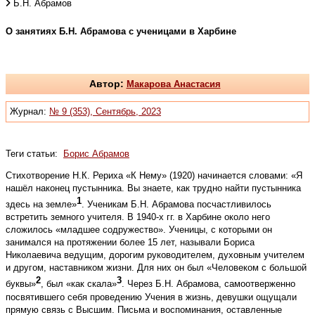
Б.Н. Абрамов
О занятиях Б.Н. Абрамова с ученицами в Харбине
Автор:
Макарова Анастасия
Журнал:
№ 9 (353), Сентябрь, 2023
Теги статьи:
Борис Абрамов
Стихотворение Н.К. Рериха «К Нему» (1920) начинается словами: «Я
нашёл наконец пустынника. Вы знаете, как трудно найти пустынника
1
здесь на земле»
. Ученикам Б.Н. Абрамова посчастливилось
встретить земного учителя. В 1940-х гг. в Харбине около него
сложилось «младшее содружество». Ученицы, с которыми он
занимался на протяжении более 15 лет, называли Бориса
Николаевича ведущим, дорогим руководителем, духовным учителем
и другом, наставником жизни. Для них он был «Человеком с большой
2
3
буквы»
, был «как скала»
. Через Б.Н. Абрамова, самоотверженно
посвятившего себя проведению Учения в жизнь, девушки ощущали
прямую связь с Высшим. Письма и воспоминания, оставленные