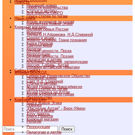
Новости
Недавний номер
Новости издательства
Статьи и авторы
Все новости СибРО
Поиск статей по тегам
Наши книги
Архив журналов по годам
Библиотека Живой Этики
Книжный магазин
Великая семья России
Новинки
Труды Б.Н.Абрамова, Н.Д.Спириной
Скидки и акции
Жемчуг исканий. Грани познания
Книги Рерихов
Светочи мира
Религии
Вечные ценности. Проза
Репродукции
Вечные ценности. Поэзия
Педагогам и детям
Альбомы, открытки, репродукции
Россия, Сибирь, Алтай
Издания алтайской тематики
Cайты СибРО
Журнал ВОСХОД
Сибирское Рериховское Общество
Недавний номер
Сайт Н.Д. Спириной
Статьи и авторы
Музей Рериха в Новосибирске
Поиск статей по тегам
Музей Рериха на Алтае
Архив журналов по годам
Издательство
Книжный магазин
Книги Живой Этики
Новинки
"Наследие Алтая" - Верх-Уймон
Скидки и акции
Хочу помочь
Книги Рерихов
Книжный магазин
Религии
Репродукции
Поиск
Педагогам и детям