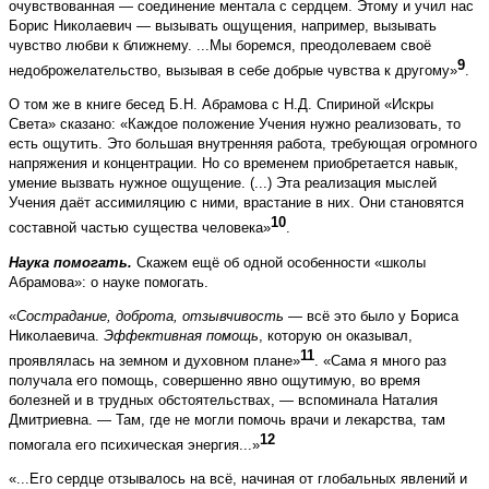
очувствованная — соединение ментала с сердцем. Этому и учил нас
Борис Николаевич — вызывать ощущения, например, вызывать
чувство любви к ближнему. ...Мы боремся, преодолеваем своё
9
недоброжелательство, вызывая в себе добрые чувства к другому»
.
О том же в книге бесед Б.Н. Абрамова с Н.Д. Спириной «Искры
Света» сказано: «Каждое положение Учения нужно реализовать, то
есть ощутить. Это большая внутренняя работа, требующая огромного
напряжения и концентрации. Но со временем приобретается навык,
умение вызвать нужное ощущение. (...) Эта реализация мыслей
Учения даёт ассимиляцию с ними, врастание в них. Они становятся
10
составной частью существа человека»
.
Наука помогать.
Скажем ещё об одной особенности «школы
Абрамова»: о науке помогать.
«
Сострадание, доброта, отзывчивость
— всё это было у Бориса
Николаевича.
Эффективная помощь
, которую он оказывал,
11
проявлялась на земном и духовном плане»
. «Сама я много раз
получала его помощь, совершенно явно ощутимую, во время
болезней и в трудных обстоятельствах, — вспоминала Наталия
Дмитриевна. — Там, где не могли помочь врачи и лекарства, там
12
помогала его психическая энергия...»
«...Его сердце отзывалось на всё, начиная от глобальных явлений и