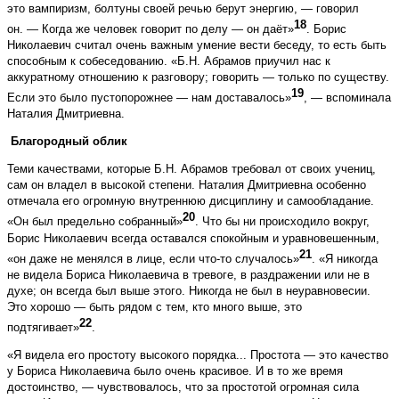
это вампиризм, болтуны своей речью берут энергию, — говорил
18
он. — Когда же человек говорит по делу — он даёт»
. Борис
Николаевич считал очень важным умение вести беседу, то есть быть
способным к собеседованию. «Б.Н. Абрамов приучил нас к
аккуратному отношению к разговору; говорить — только по существу.
19
Если это было пустопорожнее — нам доставалось»
, — вспоминала
Наталия Дмитриевна.
Благородный облик
Теми качествами, которые Б.Н. Абрамов требовал от своих учениц,
сам он владел в высокой степени. Наталия Дмитриевна особенно
отмечала его огромную внутреннюю дисциплину и самообладание.
20
«Он был предельно собранный»
. Что бы ни происходило вокруг,
Борис Николаевич всегда оставался спокойным и уравновешенным,
21
«он даже не менялся в лице, если что-то случалось»
. «Я никогда
не видела Бориса Николаевича в тревоге, в раздражении или не в
духе; он всегда был выше этого. Никогда не был в неуравновесии.
Это хорошо — быть рядом с тем, кто много выше, это
22
подтягивает»
.
«Я видела его простоту высокого порядка... Простота — это качество
у Бориса Николаевича было очень красивое. И в то же время
достоинство, — чувствовалось, что за простотой огромная сила