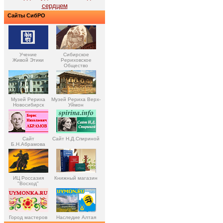
сердцем
Сайты СибРО
Учение
Сибирское
Живой Этики
Рериховское
Общество
Музей Рериха
Музей Рериха Верх-
Новосибирск
Уймон
Сайт
Сайт Н.Д.Спириной
Б.Н.Абрамова
ИЦ Россазия
Книжный магазин
"Восход"
Город мастеров
Наследие Алтая