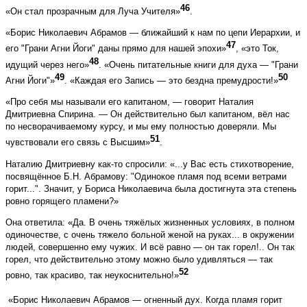
46
«Он стал прозрачным для Луча Учителя»
.
«Борис Николаевич Абрамов — ближайший к нам по цепи Иерархии, и
47
его "Грани Агни Йоги" даны прямо для нашей эпохи»
, «это Ток,
48
идущий через него»
. «Очень питательные книги для духа — "Грани
49
50
Агни Йоги"»
. «Каждая его Запись — это бездна премудрости!»
«Про себя мы называли его капитаном, — говорит Наталия
Дмитриевна Спирина. — Он действительно был капитаном, вёл нас
по несворачиваемому курсу, и мы ему полностью доверяли. Мы
51
чувствовали его связь с Высшим»
.
Наталию Дмитриевну как-то спросили: «...у Вас есть стихотворение,
посвящённое Б.Н. Абрамову: "Одинокое пламя под всеми ветрами
горит...". Значит, у Бориса Николаевича была достигнута эта степень
ровно горящего пламени?»
Она ответила: «Да. В очень тяжёлых жизненных условиях, в полном
одиночестве, с очень тяжело больной женой на руках... в окружении
людей, совершенно ему чужих. И всё равно — он так горел!.. Он так
горел, что действительно этому можно было удивляться — так
52
ровно, так красиво, так неукоснительно!»
«Борис Николаевич Абрамов — огненный дух. Когда пламя горит