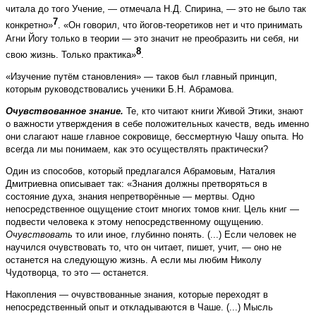
читала до того Учение,
— отмечала Н.Д. Спирина, — это не было так
7
конкретно»
. «Он говорил, что йогов-теоретиков нет и что принимать
Агни Йогу только в теории — это значит не преобразить ни себя, ни
8
свою жизнь. Только практика»
.
«Изучение путём становления» — таков был главный принцип,
которым руководствовались ученики Б.Н. Абрамова.
Очувствованное знание.
Те, кто читают книги Живой Этики, знают
о важности утверждения в себе положительных качеств, ведь именно
они слагают наше главное сокровище, бессмертную Чашу опыта. Но
всегда ли мы понимаем, как это осуществлять практически?
Один из способов, который предлагался Абрамовым, Наталия
Дмитриевна описывает так: «Знания должны претворяться в
состояние духа, знания непретворённые — мертвы. Одно
непосредственное ощущение стоит многих томов книг. Цель книг —
подвести человека к этому непосредственному ощущению.
Очувствовать
то или иное, глубинно понять. (...) Если человек не
научился очувствовать то, что он читает, пишет, учит, — оно не
останется на следующую жизнь. А если мы любим Николу
Чудотворца, то это — останется.
Накопления — очувствованные знания, которые переходят в
непосредственный опыт и откладываются в Чаше. (...) Мысль