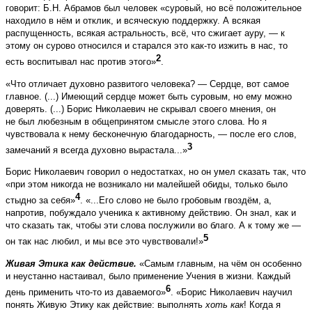
говорит: Б.Н. Абрамов был человек «суровый, но всё положительное
находило в нём и отклик, и всяческую поддержку. А всякая
распущенность, всякая астральность, всё, что сжигает ауру, — к
этому он сурово относился и старался это как-то изжить в нас, то
2
есть воспитывал нас против этого»
.
«Что отличает духовно развитого человека? — Сердце, вот самое
главное. (...) Имеющий сердце может быть суровым, но ему можно
доверять. (...) Борис Николаевич не скрывал своего мнения, он
не был любезным в общепринятом смысле этого слова. Но я
чувствовала к нему бесконечную благодарность, — после его слов,
3
замечаний я всегда духовно вырастала...»
Борис Николаевич говорил о недостатках, но он умел сказать так, что
«при этом никогда не возникало ни малейшей обиды, только было
4
стыдно за себя»
. «...Его слово не было гробовым гвоздём, а,
напротив, побуждало ученика к активному действию. Он знал, как и
что сказать так, чтобы эти слова послужили во благо. А к тому же —
5
он так нас любил, и мы все это чувствовали!»
Живая Этика как действие.
«Самым главным, на чём он особенно
и неустанно настаивал, было применение Учения в жизни. Каждый
6
день применить что-то из даваемого»
. «Борис Николаевич научил
понять Живую Этику как действие: выполнять
хоть как
! Когда я