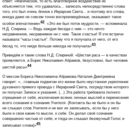
ответ: «Магическое, то есть благотворное воздействие их
объясняется тем, что удавалось... записать непосредственно слова
того, кто был очень близок к Иерархии Света... и поэтому его слова,
иногда даже не совсем точно воспроизведённые, оказывают такое
42
особое впечатление»
. «Это же был поток мудрости, — вспоминала
Н.Д. Спирина. — Ведь каждая беседа с ним — это нечто
несравненное, несравнимое ни с чем. Такое счастье! Я эти встречи
называла "часы счастья". Потому что я получала от него, от его
43
бесед то, что нигде больше никогда не получала»
.
Приведём и такие слова Н.Д. Спириной: «Шестая раса — в качествах
проявляется, а Борис Николаевич Абрамов, безусловно, был человек
44
шестой расы»
.
О миссии Бориса Николаевича Абрамова Наталия Дмитриевна
говорит: «...главным подвигом его жизни было неустанное укрепление
духовного прямого провода с Иерархией Света, посредством которого
он получал Записи и указания. (...) Эта работа требовала полного
отрешения от себя, исключения всяких личных мыслей и перенесения
всего сознания в сознание Учителя. (Контакта бы не было и он бы
не слышал слов Учителя и не мог их записывать, если бы у него
были и свои какие-то мысли, о себе. Он делал своё сознание
совершенно чистым от себя, и тогда он слышал беззвучный Голос и
45
записывал слова)»
.