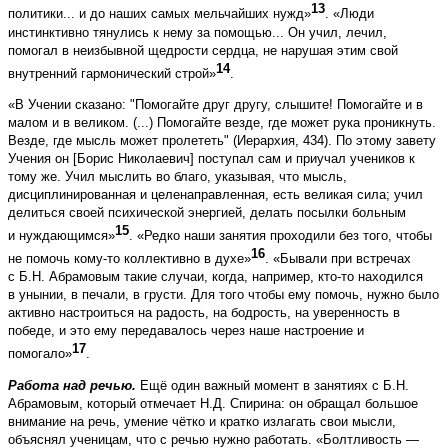
13
политики... и до наших самых мельчайших нужд»
. «Люди
инстинктивно тянулись к нему за помощью... Он учил, лечил,
помогал в неизбывной щедрости сердца, не нарушая этим свой
14
внутренний гармонический строй»
.
«В Учении сказано: "Помогайте друг другу, слышите! Помогайте и в
малом и в великом. (...) Помогайте везде, где может рука проникнуть.
Везде, где мысль может пролететь" (Иерархия, 434). По этому завету
Учения он [Борис Николаевич] поступал сам и приучал учеников к
тому же. Учил мыслить во благо, указывая, что мысль,
дисциплинированная и целенаправленная, есть великая сила; учил
делиться своей психической энергией, делать посылки больным
15
и нуждающимся»
. «Редко наши занятия проходили без того, чтобы
16
не помочь кому-то коллективно в духе»
. «Бывали при встречах
с Б.Н. Абрамовым такие случаи, когда, например, кто-то находился
в унынии, в печали, в грусти. Для того чтобы ему помочь, нужно было
активно настроиться на радость, на бодрость, на уверенность в
победе, и это ему передавалось через наше настроение и
17
помогало»
.
Работа над речью.
Ещё один важный момент в занятиях с Б.Н.
Абрамовым, который отмечает Н.Д. Спирина: он обращал большое
внимание на речь, умение чётко и кратко излагать свои мысли,
объяснял ученицам, что с речью нужно работать. «Болтливость —