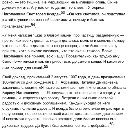
ровно, — это тишина. Не мерцающий, не мигающий огонь. Он не
должен мигать. А у нас он то дымит, то тлеет... У Бориса
53
Николаевича Свет горел всегда»
. «Он уже светился, он подступал
к этой ступени постоянной светимости, почему и был так
54
привлекателен»
.
«У меня написан "Сказ о благом камне" про частицу разделённую —
про то, как всё худела частица и делалась мельче и мельче, потому
что нельзя было делить и, в конце концов, легче было всю чашу
принять, хотя вначале казалось, что это очень тяжело. Борис
Николаевич всё принял, всю чашу! Поразительно, как трудно ему
было по-житейски и как он принял всё, до самого конца. И какой это
55
был пример для меня!»
Свой доклад, прочитанный 2 августа 1997 года, в день празднования
100-летия со дня рождения Б.Н. Абрамова, Наталия Дмитриевна
закончила словами: «Я часто вспоминаю, чем я многократно обязана
Борису Николаевичу... ...Я получала от него и знания, и защиту, и
помощь, и непрестанную заботу. Встречи с ним были светлой
радостью и духовным обогащением. Каждый уходил от него
с руками, полными даров... И всегда было стремление не растерять
полученное, но пронести по всей жизни, сделать своим достоянием.
И невозможно учесть, сколько всходов дали благие посевы его
56
духовных трудов. Да будет благословен сеятель добрый...»