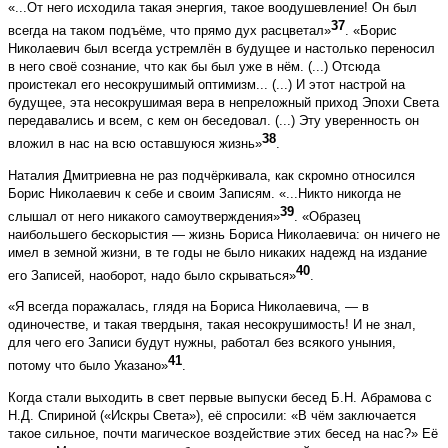
«...От него исходила такая энергия, такое воодушевление! Он был
37
всегда на таком подъёме, что прямо дух расцветал»
. «Борис
Николаевич был всегда устремлён в будущее и настолько переносил
в него своё сознание, что как бы был уже в нём. (...) Отсюда
проистекал его несокрушимый оптимизм... (...) И этот настрой на
будущее, эта несокрушимая вера в непреложный приход Эпохи Света
передавались и всем, с кем он беседовал. (...) Эту уверенность он
38
вложил в нас на всю оставшуюся жизнь»
.
Наталия Дмитриевна не раз подчёркивала, как скромно относился
Борис Николаевич к себе и своим Записям. «...Никто никогда не
39
слышал от него никакого самоутверждения»
. «Образец
наибольшего бескорыстия — жизнь Бориса Николаевича: он ничего не
имел в земной жизни, в те годы не было никаких надежд на издание
40
его Записей, наоборот, надо было скрываться»
.
«Я всегда поражалась, глядя на Бориса Николаевича, — в
одиночестве, и такая твердыня, такая несокрушимость! И не знал,
для чего его Записи будут нужны, работал без всякого уныния,
41
потому что было Указано»
.
Когда стали выходить в свет первые выпуски бесед Б.Н. Абрамова с
Н.Д. Спириной («Искры Света»), её спросили: «В чём заключается
такое сильное, почти магическое воздействие этих бесед на нас?» Её