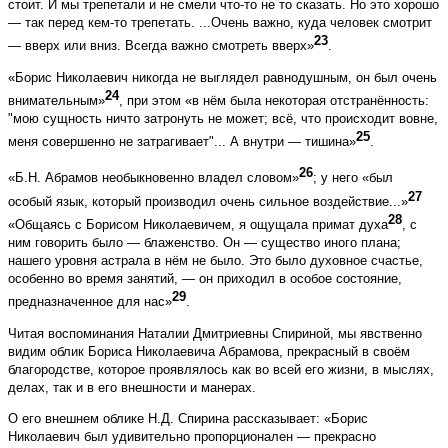
стоит. И мы трепетали и не смели что-то не то сказать. Но это хорошо
— так перед кем-то трепетать. ...Очень важно, куда человек смотрит
23
— вверх или вниз. Всегда важно смотреть вверх»
.
«Борис Николаевич никогда не выглядел равнодушным, он был очень
24
внимательным»
, при этом «в нём была некоторая отстранённость:
"мою сущность ничто затронуть не может; всё, что происходит вовне,
25
меня совершенно не затрагивает"... А внутри — тишина»
.
26
«Б.Н. Абрамов необыкновенно владел словом»
; у него «был
27
особый язык, который производил очень сильное воздействие...»
28
«Общаясь с Борисом Николаевичем, я ощущала примат духа
, с
ним говорить было — блаженство. Он — существо иного плана;
нашего уровня астрала в нём не было. Это было духовное счастье,
особенно во время занятий, — он приходил в особое состояние,
29
предназначенное для нас»
.
Читая воспоминания Наталии Дмитриевны Спириной, мы явственно
видим облик Бориса Николаевича Абрамова, прекрасный в своём
благородстве, которое проявлялось как во всей его жизни, в мыслях,
делах, так и в его внешности и манерах.
О его внешнем облике Н.Д. Спирина рассказывает: «Борис
Николаевич был удивительно пропорционален — прекрасно