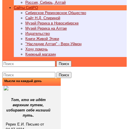
Россия, Сибирь, Алтай
Cайты СибРО
Сибирское Рериховское Общество
Сайт Н.Д. Спириной
Музей Рериха в Новосибирске
Музей Рериха на Алтае
Издательство
Книги Живой Этики
"Наследие Алтая" - Верх-Уймон
Хочу помочь
Книжный магазин
Поиск
Поиск
Мысли на каждый день
Тот, кто не идёт
верхним путем,
избирает себе низший
путь.
Рерих Е.И. Письмо от