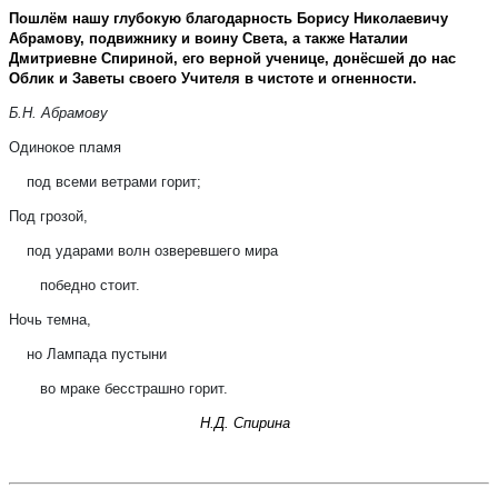
Пошлём нашу глубокую благодарность Борису Николаевичу
Абрамову, подвижнику и воину Света, а также Наталии
Дмитриевне Спириной, его верной ученице, донёсшей до нас
Облик и Заветы своего Учителя в чистоте и огненности.
Б.Н. Абрамову
Одинокое пламя
под всеми ветрами горит;
Под грозой,
под ударами волн озверевшего мира
победно стоит.
Ночь темна,
но Лампада пустыни
во мраке бесстрашно горит.
Н.Д. Спирина