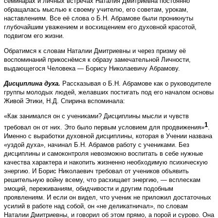
семинарах и личных встречах Наталия Дмитриевна постоянно
обращалась мыслью к своему учителю, его советам, урокам,
наставлениям. Все её слова о Б.Н. Абрамове были проникнуты
глубочайшим уважением и восхищением его духовной красотой,
подвигом его жизни.
Обратимся к словам Наталии Дмитриевны и через призму её
воспоминаний прикоснёмся к образу замечательной Личности,
выдающегося Человека — Борису Николаевичу Абрамову.
Дисциплина духа.
Рассказывая о Б.Н. Абрамове как о руководителе
группы молодых людей, желавших постигать под его началом основы
Живой Этики, Н.Д. Спирина вспоминала:
«Как занимался он с учениками? Дисциплины мысли и чувств
1
требовал он от них. Это было первым условием для продвижения»
.
Именно с выработки духовной дисциплины, которая в Учении названа
«уздой духа», начинал Б.Н. Абрамов работу с учениками. Без
дисциплины и самоконтроля невозможно воспитать в себе нужные
качества характера и накопить жизненно необходимую психическую
энергию. И Борис Николаевич требовал от учеников объявить
решительную войну всему, что расхищает энергию, — всплескам
эмоций, переживаниям, обидчивости и другим подобным
проявлениям. И если он видел, что ученик не приложил достаточных
усилий в работе над собой, он «не деликатничал», по словам
Наталии Дмитриевны, и говорил об этом прямо, а порой и сурово. Она