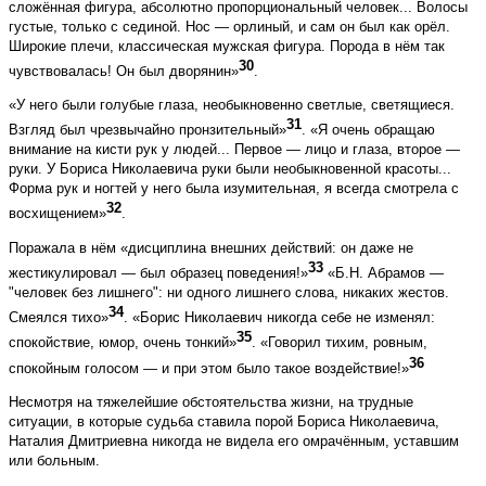
сложённая фигура, абсолютно пропорциональный человек... Волосы
густые, только с сединой. Нос — орлиный, и сам он был как орёл.
Широкие плечи, классическая мужская фигура. Порода в нём так
30
чувствовалась! Он был дворянин»
.
«У него были голубые глаза, необыкновенно светлые, светящиеся.
31
Взгляд был чрезвычайно пронзительный»
. «Я очень обращаю
внимание на кисти рук у людей... Первое — лицо и глаза, второе —
руки. У Бориса Николаевича руки были необыкновенной красоты...
Форма рук и ногтей у него была изумительная, я всегда смотрела с
32
восхищением»
.
Поражала в нём «дисциплина внешних действий: он даже не
33
жестикулировал — был образец поведения!»
«Б.Н. Абрамов —
"человек без лишнего": ни одного лишнего слова, никаких жестов.
34
Смеялся тихо»
. «Борис Николаевич никогда себе не изменял:
35
спокойствие, юмор, очень тонкий»
. «Говорил тихим, ровным,
36
спокойным голосом — и при этом было такое воздействие!»
Несмотря на тяжелейшие обстоятельства жизни, на трудные
ситуации, в которые судьба ставила порой Бориса Николаевича,
Наталия Дмитриевна никогда не видела его омрачённым, уставшим
или больным.