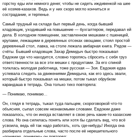
горстку еды или немного денег, чтобы не сидеть иждивенкой на шее
её хозяев-казахов. Ведь и у них скоро могло кончиться и
сострадание, и терпенье.
Самый трудный на складе был первый день, когда бывший
кладовщик, уходивший на повышение — бухгалтером, передавал ей
дела. В холодном помещении, заставленном мешками с пшеницей,
крупами, лежащими в деревянных отсеках овощами, стоял простой
деревянный стол, лавка, на столе лежала амбарная книга. Рядом —
счёты. Бывший кладовщик Захар Демидыч быстро показывал
Евдокии где что находится, словно торопясь сбросить с себя груз
ответственности за все эти мешки с продуктами. За его спиной
толклась молодая работница, тоже русская — Зоя. Евдокия едва
успевала следить за движениями Демидыча, как его здесь звали,
который быстро показывал на мешки, потом тыкал обрубком
карандаша в тетрадь. Она только тихо повторяла:
— Понимаю, понимаю...
Он, глядя в тетрадь, тыкал туда пальцем, скороговоркой что-то
объясняя, сыпал совсем незнакомыми словами. Евдокии даже
показалось, что он иногда вставляет в свою речь какие-то казахские
слова. Но она силилась понять или хотя бы сделать вид, что всё
усвоила, ведь ей так надо работать, хоть где-нибудь! Иногда она
разбирала отдельные слова, часто после её нерешительного
«понимаю, понимаю» он повторял: