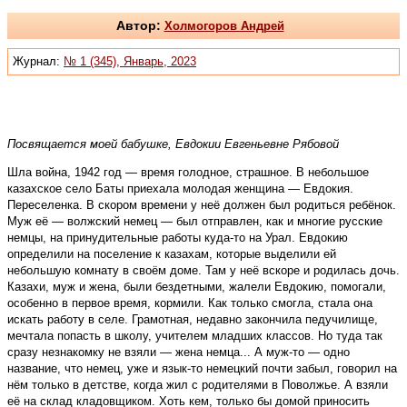
Автор:
Холмогоров Андрей
Журнал:
№ 1 (345), Январь, 2023
Посвящается моей бабушке, Е
вдокии Евгеньевне Рябовой
Шла война, 1942 год — время голодное, страшное. В небольшое
казахское село Баты приехала молодая женщина — Евдокия.
Переселенка. В скором времени у неё должен был родиться ребёнок.
Муж её — волжский немец — был отправлен, как и многие русские
немцы, на принудительные работы куда-то на Урал. Евдокию
определили на поселение к казахам, которые выделили ей
небольшую комнату в своём доме. Там у неё вскоре и родилась дочь.
Казахи, муж и жена, были бездетными, жалели Евдокию, помогали,
особенно в первое время, кормили. Как только смогла, стала она
искать работу в селе. Грамотная, недавно закончила педучилище,
мечтала попасть в школу, учителем младших классов. Но туда так
сразу незнакомку не взяли — жена немца... А муж-то — одно
название, что немец, уже и язык-то немецкий почти забыл, говорил на
нём только в детстве, когда жил с родителями в Поволжье. А взяли
её на склад кладовщиком. Хоть кем, только бы домой приносить