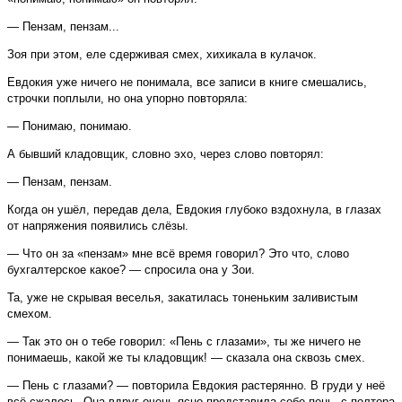
— Пензам, пензам...
Зоя при этом, еле сдерживая смех, хихикала в кулачок.
Евдокия уже ничего не понимала, все записи в книге смешались,
строчки поплыли, но она упорно повторяла:
— Понимаю, понимаю.
А бывший кладовщик, словно эхо, через слово повторял:
— Пензам, пензам.
Когда он ушёл, передав дела, Евдокия глубоко вздохнула, в глазах
от напряжения появились слёзы.
— Что он за «пензам» мне всё время говорил? Это что, слово
бухгалтерское какое? — спросила она у Зои.
Та, уже не скрывая веселья, закатилась тоненьким заливистым
смехом.
— Так это он о тебе говорил: «Пень с глазами», ты же ничего не
понимаешь, какой же ты кладовщик! — сказала она сквозь смех.
— Пень с глазами? — повторила Евдокия растерянно. В груди у неё
всё сжалось. Она вдруг очень ясно представила себе пень, с полтора