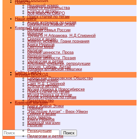
Новости
Недавний номер
Новости издательства
Статьи и авторы
Все новости СибРО
Поиск статей по тегам
Наши книги
Архив журналов по годам
Библиотека Живой Этики
Книжный магазин
Великая семья России
Новинки
Труды Б.Н.Абрамова, Н.Д.Спириной
Скидки и акции
Жемчуг исканий. Грани познания
Книги Рерихов
Светочи мира
Религии
Вечные ценности. Проза
Репродукции
Вечные ценности. Поэзия
Педагогам и детям
Альбомы, открытки, репродукции
Россия, Сибирь, Алтай
Издания алтайской тематики
Cайты СибРО
Журнал ВОСХОД
Сибирское Рериховское Общество
Недавний номер
Сайт Н.Д. Спириной
Статьи и авторы
Музей Рериха в Новосибирске
Поиск статей по тегам
Музей Рериха на Алтае
Архив журналов по годам
Издательство
Книжный магазин
Книги Живой Этики
Новинки
"Наследие Алтая" - Верх-Уймон
Скидки и акции
Хочу помочь
Книги Рерихов
Книжный магазин
Религии
Репродукции
Поиск
Педагогам и детям