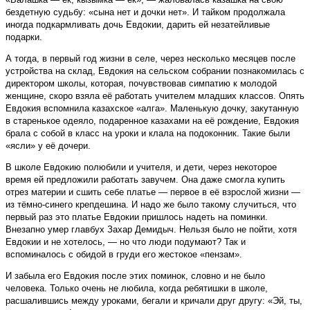
бездетную судьбу: «сына нет и дочки нет». И тайком продолжала
иногда подкармливать дочь Евдокии, дарить ей незатейливые
подарки.
А тогда, в первый год жизни в селе, через несколько месяцев после
устройства на склад, Евдокия на сельском собрании познакомилась с
директором школы, которая, почувствовав симпатию к молодой
женщине, скоро взяла её работать учителем младших классов. Опять
Евдокия вспомнила казахское «алга». Маленькую дочку, закутанную
в старенькое одеяло, подаренное казахами на её рождение, Евдокия
брала с собой в класс на уроки и клала на подоконник. Такие были
«ясли» у её дочери.
В школе Евдокию полюбили и учителя, и дети, через некоторое
время ей предложили работать заву­чем. Она даже смогла купить
отрез материи и сшить себе платье — первое в её взрослой жизни —
из тёмно-синего крепдешина. И надо же было такому случиться, что
первый раз это платье Евдокии пришлось надеть на поминки.
Внезапно умер главбух Захар Демидыч. Нельзя было не пойти, хотя
Евдокии и не хотелось, — но что люди подумают? Так и
вспоминалось с обидой в груди его жестокое «пензам».
И забыла его Евдокия после этих поминок, словно и не было
человека. Только очень не любила, когда ребятишки в школе,
расшалившись между уроками, бегали и кричали друг другу: «Эй, ты,