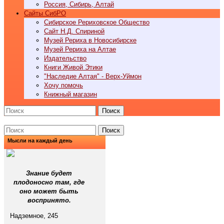
Россия, Сибирь, Алтай
Cайты СибРО
Сибирское Рериховское Общество
Сайт Н.Д. Спириной
Музей Рериха в Новосибирске
Музей Рериха на Алтае
Издательство
Книги Живой Этики
"Наследие Алтая" - Верх-Уймон
Хочу помочь
Книжный магазин
Поиск
Поиск
Мысли на каждый день
Знание будет
плодоносно там, где
оно может быть
воспринято.
Надземное, 245