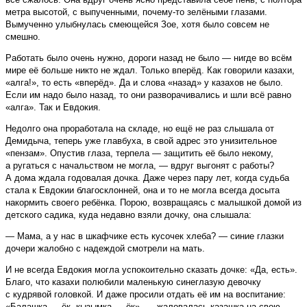
метра высотой, с выпученными, почему-то зелёными глазами.
Вымученно улыбнулась смеющейся Зое, хотя было совсем не
смешно.
Работать было очень нужно, дороги назад не было — нигде во всём
мире её больше никто не ждал. Только вперёд. Как говорили казахи,
«алга!», то есть «вперёд». Да и слова «назад» у казахов не было.
Если им надо было назад, то они разворачивались и шли всё равно
«алга». Так и Евдокия.
Недолго она проработала на складе, но ещё не раз слышала от
Демидыча, теперь уже главбуха, в свой адрес это унизительное
«пензам». Опустив глаза, терпела — защитить её было некому,
а ругаться с начальством не могла, — вдруг выгонят с работы?
А дома ждала годовалая дочка. Даже через пару лет, когда судьба
стала к Евдокии благосклонней, она и то не могла всегда досыта
накормить своего ребёнка. Порою, возвращаясь с малышкой домой из
детского садика, куда недавно взяли дочку, она слышала:
— Мама, а у нас в шкафчике есть кусочек хлеба? — синие глазки
дочери жалобно с надеждой смотрели на мать.
И не всегда Евдокия могла успокоительно сказать дочке: «Да, есть».
Благо, что казахи полюбили маленькую синеглазую девочку
с кудрявой головкой. И даже просили отдать её им на воспитание:
«Балашка — ёк, кызымка — ёк», — жаловалась казашка на свою